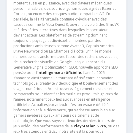
montent aussi en puissance, avec des claviers mécaniques
personnalisables, des souris ergonomiques signées Razer et
Corsair, ou encore des casques audio compatibles VR. En
parallèle, la réalité virtuelle continue d’évoluer avec des
casques comme le Meta Quest 3, ouvrant la voie à des films VR
et à des séries interactives dans lesquelles le spectateur
devient acteur. Les plateformes de streaming dominent
toujours le paysage audiovisuel, alimentées par des
productions ambitieuses comme Avatar 3, Captain America:
Brave New World ou La Chambre d’à côté. Enfin, le monde
numérique se transforme avec l’essor des recherches vocales,
de la recherche visuelle via Google Lens, ou encore du
Generative Engine Optimization (GEO), nouvelle approche SEO
pensée pour l’
intelligence artificielle
. L’année 2025
s’annonce ainsi comme un tournant décisif entre innovation
technologique, créativité vidéoludique et bouleversement des
usages numériques. Vous trouverez également des tests et
comparatifs pour identifier les meilleurs produits high-tech de
l’année, notamment ceux liés aux avancées en intelligence
artificielle. Actualitesjeuxvideo.fr, c’est un espace dédié à
l’information et à la découverte, qui s’adresse aussi bien aux
gamers invétérés qu’aux amateurs de cinéma et de
technologie. Que vous soyez curieux des derniers trailers de
jeux vidéo, des performances de la
PlayStation 5 Pro
, ou des
jeux très attendus en 2025, notre site est là pour vous