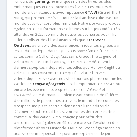
l’univers du
gaming
, ne manquez rien des titres les plus
emblématiques et des nouveautés à venir. Les joueurs du
monde entier attendent avec impatience
GTA VI
(Grand Theft
Auto), qui promet de révolutionner la franchise culte avec un
monde ouvert encore plus immersif. Notre site vous propose
également des informations exclusives sur les jeux vidéo très
attendus en 2025, comme de nouvelles aventures pour The
Elder Scrolls VI, des blockbusters tels que
Star Wars
Outlaws
, ou encore des expériences innovantes signées par
les studios indépendants. Que vous soyez fan de franchises
cultes comme Call of Duty, Assassin’s Creed, The Legend of
Zelda ou encore Final Fantasy, ou curieux de découvrir les
dernières pépites indépendantes telles que Hollow Knight ou
Celeste, nous couvrons tout ce qui fait vibrer l’univers
vidéoludique. Suivez avec nous les tournois phares comme les
Worlds de
League of Legends
, les championnats de
CS:GO
, ou
encore les événements e-sport autour de
Valorant
et
Overwatch 2
. Ce domaine en plein essor continue de fédérer
des millions de passionnés à travers le monde. Les consoles
occupent une place centrale dans notre ligne éditoriale.
Découvrez tout ce qu’il faut savoir sur les dernières sorties
comme la PlayStation 5 Pro, conçue pour offrir des
performances inégalées en 4K, ou encore sur l’évolution des
plateformes Xbox et Nintendo. Nous couvrons également les
accessoires indispensables pour une expérience de jeu