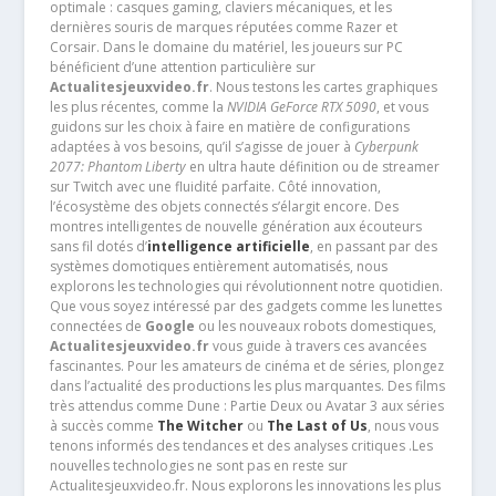
optimale : casques gaming, claviers mécaniques, et les
dernières souris de marques réputées comme Razer et
Corsair. Dans le domaine du matériel, les joueurs sur PC
bénéficient d’une attention particulière sur
Actualitesjeuxvideo.fr
. Nous testons les cartes graphiques
les plus récentes, comme la
NVIDIA GeForce RTX 5090
, et vous
guidons sur les choix à faire en matière de configurations
adaptées à vos besoins, qu’il s’agisse de jouer à
Cyberpunk
2077: Phantom Liberty
en ultra haute définition ou de streamer
sur Twitch avec une fluidité parfaite. Côté innovation,
l’écosystème des objets connectés s’élargit encore. Des
montres intelligentes de nouvelle génération aux écouteurs
sans fil dotés d’
intelligence artificielle
, en passant par des
systèmes domotiques entièrement automatisés, nous
explorons les technologies qui révolutionnent notre quotidien.
Que vous soyez intéressé par des gadgets comme les lunettes
connectées de
Google
ou les nouveaux robots domestiques,
Actualitesjeuxvideo.fr
vous guide à travers ces avancées
fascinantes. Pour les amateurs de cinéma et de séries, plongez
dans l’actualité des productions les plus marquantes. Des films
très attendus comme Dune : Partie Deux ou Avatar 3 aux séries
à succès comme
The Witcher
ou
The Last of Us
, nous vous
tenons informés des tendances et des analyses critiques .Les
nouvelles technologies ne sont pas en reste sur
Actualitesjeuxvideo.fr. Nous explorons les innovations les plus