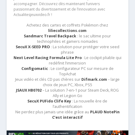
accompagner. Découvrez dès maintenant l’univers
passionnant du divertissement et de l’innovation avec
Actualitesjeuxvideo.fr !
Achetez des cartes et coffrets Pokémon chez
liliecollections.com
Sandmarc Travel Backpack
: le sac ultime pour
technophiles et gamers nomades
SecuX X-SEED PRO
: La solution pour protéger votre seed
phrase
Next Level Racing Formula Lite Pro
: Le cockpit pliable qui
redéfinit l’immersion
Configomatic
: Le configurateur PC sur mesure de
TopAchat
Jeux vidéo et clés CD pas chères sur
Difmark.com
– large
choix de jeux PC, Xbox, PS5
JSAUX HB0702
– La solution 7-en-1 pour Steam Deck, ROG
Ally et Legion Go
SecuX PUFido Clife Key
: La nouvelle ère de
l’authentification
Ne perdez plus jamais une idée grâce au
PLAUD NotePin
C’est interactif