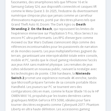
fascinantes, des smartphones tels que l’iPhone 16 et le
Samsung Galaxy S24, aux dispositifs connectés et casques VR
comme le Meta Quest 3. En 2025, l’industrie du divertissement
numérique s’impose plus que jamais comme un carrefour
d’innovations majeures, porté par des titres phares tels que
Grand Theft Auto VI, Doom: The Dark Ages ou
Death
Stranding 2: On the Beach
, qui repoussent les limites de
l’expérience immersive sur PlayStation 5 Pro, Xbox Series X ou
encore PC ultra-performants. Les RPG d’envergure comme
Avowed ou Star Wars Outlaws s’annoncent déjà comme des
références incontournables pour les passionnés de narration
et de mondes ouverts. Les jeux multiplateformes gagnent du
terrain, garantissant une interopérabilité totale entre console,
mobile et PC, tandis que le cloud gaming révolutionne l’accès
aux jeux AAA sans matériel physique. Les remakes de jeux
cultes séduisent un nouveau public, ravivant la nostalgie avec
les technologies de pointe. Côté hardware, la
Nintendo
Switch 2
promet une expérience nomade 4K enrichie, tandis
que Microsoft prépare l’arrivée de sa console portable Xbox
Handheld. Les joueurs sur PC se tournent vers des
configurations clés en main, comme le Razer Blade 16 ou le HP
OMEN MAX 16, propulsés par les toutes dernières cartes
graphiques NVIDIA GeForce RTX 5090, idéales pour faire
tourner des titres exigeants comme Cyberpunk 2077: Phantom
Liberty en ultra haute définition. Les accessoires gaming