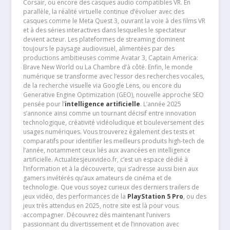
Corsair, ou encore des casques audio compatibles VR. En
parallèle, la réalité virtuelle continue d’évoluer avec des
casques comme le Meta Quest 3, ouvrant la voie à des films VR
et à des séries interactives dans lesquelles le spectateur
devient acteur. Les plateformes de streaming dominent
toujours le paysage audiovisuel, alimentées par des
productions ambitieuses comme Avatar 3, Captain America:
Brave New World ou La Chambre d’à côté. Enfin, le monde
numérique se transforme avec l’essor des recherches vocales,
de la recherche visuelle via Google Lens, ou encore du
Generative Engine Optimization (GEO), nouvelle approche SEO
pensée pour l’
intelligence artificielle
. L’année 2025
s’annonce ainsi comme un tournant décisif entre innovation
technologique, créativité vidéoludique et bouleversement des
usages numériques. Vous trouverez également des tests et
comparatifs pour identifier les meilleurs produits high-tech de
l’année, notamment ceux liés aux avancées en intelligence
artificielle. Actualitesjeuxvideo.fr, c’est un espace dédié à
l’information et à la découverte, qui s’adresse aussi bien aux
gamers invétérés qu’aux amateurs de cinéma et de
technologie. Que vous soyez curieux des derniers trailers de
jeux vidéo, des performances de la
PlayStation 5 Pro
, ou des
jeux très attendus en 2025, notre site est là pour vous
accompagner. Découvrez dès maintenant l’univers
passionnant du divertissement et de l’innovation avec