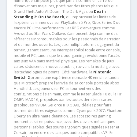
numérique s’impose plus que jamais comme un carrefour
d’innovations majeures, porté par des titres phares tels que
Grand Theft Auto VI, Doom: The Dark Ages ou
Death
Stranding 2: On the Beach
, qui repoussent les limites de
l’expérience immersive sur PlayStation 5 Pro, Xbox Series X ou
encore PC ultra-performants. Les RPG d’envergure comme
Avowed ou Star Wars Outlaws s’annoncent déjà comme des
références incontournables pour les passionnés de narration
et de mondes ouverts. Les jeux multiplateformes gagnent du
terrain, garantissant une interopérabilité totale entre console,
mobile et PC, tandis que le cloud gaming révolutionne l’accès
aux jeux AAA sans matériel physique. Les remakes de jeux
cultes séduisent un nouveau public, ravivant la nostalgie avec
les technologies de pointe. Côté hardware, la
Nintendo
Switch 2
promet une expérience nomade 4K enrichie, tandis
que Microsoft prépare l’arrivée de sa console portable Xbox
Handheld. Les joueurs sur PC se tournent vers des
configurations clés en main, comme le Razer Blade 16 ou le HP
OMEN MAX 16, propulsés par les toutes dernières cartes
graphiques NVIDIA GeForce RTX 5090, idéales pour faire
tourner des titres exigeants comme Cyberpunk 2077: Phantom
Liberty en ultra haute définition. Les accessoires gaming
montent aussi en puissance, avec des claviers mécaniques
personnalisables, des souris ergonomiques signées Razer et
Corsair, ou encore des casques audio compatibles VR. En