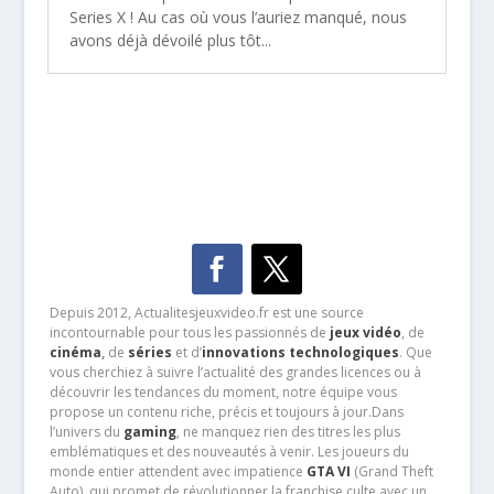
Series X ! Au cas où vous l’auriez manqué, nous
avons déjà dévoilé plus tôt...
Depuis 2012, Actualitesjeuxvideo.fr est une source
incontournable pour tous les passionnés de
jeux vidéo
, de
cinéma
,
de
séries
et d’
innovations technologiques
. Que
vous cherchiez à suivre l’actualité des grandes licences ou à
découvrir les tendances du moment, notre équipe vous
propose un contenu riche, précis et toujours à jour.Dans
l’univers du
gaming
, ne manquez rien des titres les plus
emblématiques et des nouveautés à venir. Les joueurs du
monde entier attendent avec impatience
GTA VI
(Grand Theft
Auto), qui promet de révolutionner la franchise culte avec un