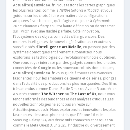
Actualitesjeuxvideo.fr
. Nous testons les cartes graphiques
les plus récentes, comme la
NVIDIA GeForce RTX 5090
, et vous
guidons sur les choix à faire en matière de configurations
adaptées à vos besoins, qu’il s’agisse de jouer à
Cyberpunk
2077: Phantom Liberty
en ultra haute définition ou de streamer
sur Twitch avec une fluidité parfaite. Côté innovation,
l’écosystème des objets connectés s’élargit encore. Des
montres intelligentes de nouvelle génération aux écouteurs
sans fil dotés d’
intelligence artificielle
, en passant par des
systèmes domotiques entièrement automatisés, nous
explorons les technologies qui révolutionnent notre quotidien.
Que vous soyez intéressé par des gadgets comme les lunettes
connectées de
Google
ou les nouveaux robots domestiques,
Actualitesjeuxvideo.fr
vous guide à travers ces avancées
fascinantes. Pour les amateurs de cinéma et de séries, plongez
dans l’actualité des productions les plus marquantes. Des films
très attendus comme Dune : Partie Deux ou Avatar 3 aux séries
à succès comme
The Witcher
ou
The Last of Us
, nous vous
tenons informés des tendances et des analyses critiques .Les
nouvelles technologies ne sont pas en reste sur
Actualitesjeuxvideo.fr. Nous explorons les innovations les plus
fascinantes, des smartphones tels que l’iPhone 16 et le
Samsung Galaxy S24, aux dispositifs connectés et casques VR
comme le Meta Quest 3. En 2025, l’industrie du divertissement