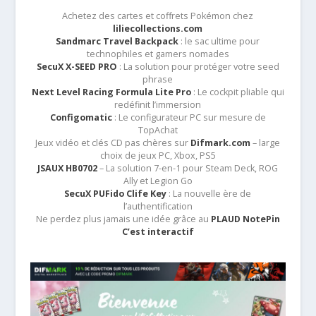
Achetez des cartes et coffrets Pokémon chez
liliecollections.com
Sandmarc Travel Backpack
: le sac ultime pour
technophiles et gamers nomades
SecuX X-SEED PRO
: La solution pour protéger votre seed
phrase
Next Level Racing Formula Lite Pro
: Le cockpit pliable qui
redéfinit l’immersion
Configomatic
: Le configurateur PC sur mesure de
TopAchat
Jeux vidéo et clés CD pas chères sur
Difmark.com
– large
choix de jeux PC, Xbox, PS5
JSAUX HB0702
– La solution 7-en-1 pour Steam Deck, ROG
Ally et Legion Go
SecuX PUFido Clife Key
: La nouvelle ère de
l’authentification
Ne perdez plus jamais une idée grâce au
PLAUD NotePin
C’est interactif