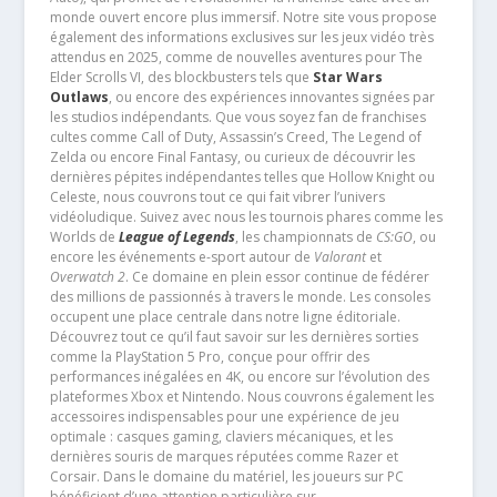
monde ouvert encore plus immersif. Notre site vous propose
également des informations exclusives sur les jeux vidéo très
attendus en 2025, comme de nouvelles aventures pour The
Elder Scrolls VI, des blockbusters tels que
Star Wars
Outlaws
, ou encore des expériences innovantes signées par
les studios indépendants. Que vous soyez fan de franchises
cultes comme Call of Duty, Assassin’s Creed, The Legend of
Zelda ou encore Final Fantasy, ou curieux de découvrir les
dernières pépites indépendantes telles que Hollow Knight ou
Celeste, nous couvrons tout ce qui fait vibrer l’univers
vidéoludique. Suivez avec nous les tournois phares comme les
Worlds de
League of Legends
, les championnats de
CS:GO
, ou
encore les événements e-sport autour de
Valorant
et
Overwatch 2
. Ce domaine en plein essor continue de fédérer
des millions de passionnés à travers le monde. Les consoles
occupent une place centrale dans notre ligne éditoriale.
Découvrez tout ce qu’il faut savoir sur les dernières sorties
comme la PlayStation 5 Pro, conçue pour offrir des
performances inégalées en 4K, ou encore sur l’évolution des
plateformes Xbox et Nintendo. Nous couvrons également les
accessoires indispensables pour une expérience de jeu
optimale : casques gaming, claviers mécaniques, et les
dernières souris de marques réputées comme Razer et
Corsair. Dans le domaine du matériel, les joueurs sur PC
bénéficient d’une attention particulière sur