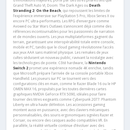
d’innovations majeures, porté par des titres phares tels que
Grand Theft Auto VI, Doom: The Dark Ages ou
Death
Stranding 2: On the Beach
, qui repoussent les limites de
l’expérience immersive sur PlayStation 5 Pro, Xbox Series X ou
encore PC ultra-performants. Les RPG d’envergure comme
Avowed ou Star Wars Outlaws s’annoncent déjà comme des
références incontournables pour les passionnés de narration
et de mondes ouverts. Les jeux multiplateformes gagnent du
terrain, garantissant une interopérabilité totale entre console,
mobile et PC, tandis que le cloud gaming révolutionne l’accès
aux jeux AAA sans matériel physique. Les remakes de jeux
cultes séduisent un nouveau public, ravivant la nostalgie avec
les technologies de pointe. Côté hardware, la
Nintendo
Switch 2
promet une expérience nomade 4K enrichie, tandis
que Microsoft prépare l’arrivée de sa console portable Xbox
Handheld. Les joueurs sur PC se tournent vers des
configurations clés en main, comme le Razer Blade 16 ou le HP
OMEN MAX 16, propulsés par les toutes dernières cartes
graphiques NVIDIA GeForce RTX 5090, idéales pour faire
tourner des titres exigeants comme Cyberpunk 2077: Phantom
Liberty en ultra haute définition. Les accessoires gaming
montent aussi en puissance, avec des claviers mécaniques
personnalisables, des souris ergonomiques signées Razer et
Corsair, ou encore des casques audio compatibles VR. En
parallèle, la réalité virtuelle continue d’évoluer avec des