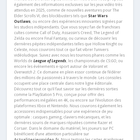
également des informations exclusives sur les jeux vidéo très
attendus en 2025, comme de nouvelles aventures pour The
Elder Scrolls VI, des blockbusters tels que
Star Wars
Outlaws
, ou encore des expériences innovantes signées par
les studios indépendants. Que vous soyez fan de franchises
cultes comme Call of Duty, Assassin’s Creed, The Legend of
Zelda ou encore Final Fantasy, ou curieux de découvrir les
dernières pépites indépendantes telles que Hollow Knight ou
Celeste, nous couvrons tout ce qui fait vibrer l’univers
vidéoludique. Suivez avec nous les tournois phares comme les
Worlds de
League of Legends
, les championnats de
CS:GO
, ou
encore les événements e-sport autour de
Valorant
et
Overwatch 2
. Ce domaine en plein essor continue de fédérer
des millions de passionnés à travers le monde. Les consoles
occupent une place centrale dans notre ligne éditoriale.
Découvrez tout ce qu’il faut savoir sur les dernières sorties
comme la PlayStation 5 Pro, conçue pour offrir des
performances inégalées en 4K, ou encore sur l’évolution des
plateformes Xbox et Nintendo. Nous couvrons également les
accessoires indispensables pour une expérience de jeu
optimale : casques gaming, claviers mécaniques, et les
dernières souris de marques réputées comme Razer et
Corsair. Dans le domaine du matériel, les joueurs sur PC
bénéficient d’une attention particulière sur
Actualitesjeuxvideo.fr
. Nous testons les cartes graphiques