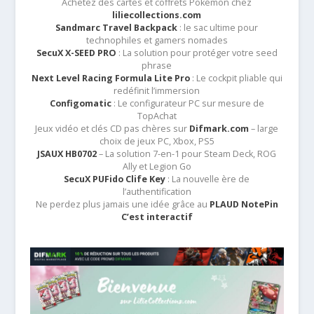
Achetez des cartes et coffrets Pokémon chez
liliecollections.com
Sandmarc Travel Backpack
: le sac ultime pour
technophiles et gamers nomades
SecuX X-SEED PRO
: La solution pour protéger votre seed
phrase
Next Level Racing Formula Lite Pro
: Le cockpit pliable qui
redéfinit l’immersion
Configomatic
: Le configurateur PC sur mesure de
TopAchat
Jeux vidéo et clés CD pas chères sur
Difmark.com
– large
choix de jeux PC, Xbox, PS5
JSAUX HB0702
– La solution 7-en-1 pour Steam Deck, ROG
Ally et Legion Go
SecuX PUFido Clife Key
: La nouvelle ère de
l’authentification
Ne perdez plus jamais une idée grâce au
PLAUD NotePin
C’est interactif