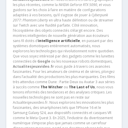
les plus récentes, comme la
NVIDIA GeForce RTX 5090
, et vous
guidons sur les choix à faire en matière de configurations
adaptées à vos besoins, qu’il s’agisse de jouer à
Cyberpunk
2077: Phantom Liberty
en ultra haute définition ou de streamer
sur Twitch avec une fluidité parfaite. Côté innovation,
l’écosystème des objets connectés s’élargit encore. Des
montres intelligentes de nouvelle génération aux écouteurs
sans fil dotés d’
intelligence artificielle
, en passant par des
systèmes domotiques entièrement automatisés, nous
explorons les technologies qui révolutionnent notre quotidien.
Que vous soyez intéressé par des gadgets comme les lunettes
connectées de
Google
ou les nouveaux robots domestiques,
Actualitesjeuxvideo.fr
vous guide à travers ces avancées
fascinantes. Pour les amateurs de cinéma et de séries, plongez
dans l’actualité des productions les plus marquantes. Des films
très attendus comme Dune : Partie Deux ou Avatar 3 aux séries
à succès comme
The Witcher
ou
The Last of Us
, nous vous
tenons informés des tendances et des analyses critiques .Les
nouvelles technologies ne sont pas en reste sur
Actualitesjeuxvideo.fr. Nous explorons les innovations les plus
fascinantes, des smartphones tels que l’iPhone 16 et le
Samsung Galaxy S24, aux dispositifs connectés et casques VR
comme le Meta Quest 3. En 2025, l’industrie du divertissement
numérique s’impose plus que jamais comme un carrefour