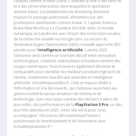
casques comme le Meta Quest 3, ouvrant la voie à des films VR
et à des séries interactives dans lesquelles le spectateur
devient acteur. Les plateformes de streaming dominent
toujours le paysage audiovisuel, alimentées par des
productions ambitieuses comme Avatar 3, Captain America:
Brave New World ou La Chambre d’à côté. Enfin, le monde
numérique se transforme avec l’essor des recherches vocales,
de la recherche visuelle via Google Lens, ou encore du
Generative Engine Optimization (GEO), nouvelle approche SEO
pensée pour l’
intelligence artificielle
. L’année 2025
s’annonce ainsi comme un tournant décisif entre innovation
technologique, créativité vidéoludique et bouleversement des
usages numériques. Vous trouverez également des tests et
comparatifs pour identifier les meilleurs produits high-tech de
l’année, notamment ceux liés aux avancées en intelligence
artificielle. Actualitesjeuxvideo.fr, c’est un espace dédié à
l’information et à la découverte, qui s’adresse aussi bien aux
gamers invétérés qu’aux amateurs de cinéma et de
technologie. Que vous soyez curieux des derniers trailers de
jeux vidéo, des performances de la
PlayStation 5 Pro
, ou des
jeux très attendus en 2025, notre site est là pour vous
accompagner. Découvrez dès maintenant l’univers
passionnant du divertissement et de l’innovation avec
Actualitesjeuxvideo.fr !