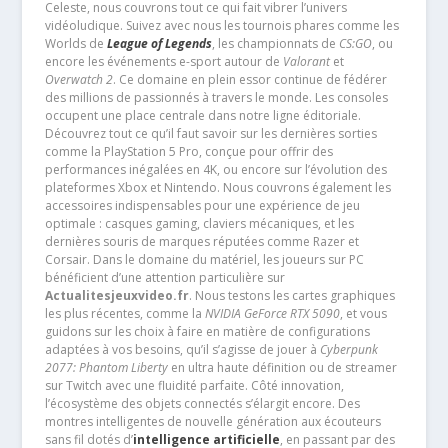
Celeste, nous couvrons tout ce qui fait vibrer l’univers
vidéoludique. Suivez avec nous les tournois phares comme les
Worlds de
League of Legends
, les championnats de
CS:GO
, ou
encore les événements e-sport autour de
Valorant
et
Overwatch 2
. Ce domaine en plein essor continue de fédérer
des millions de passionnés à travers le monde. Les consoles
occupent une place centrale dans notre ligne éditoriale.
Découvrez tout ce qu’il faut savoir sur les dernières sorties
comme la PlayStation 5 Pro, conçue pour offrir des
performances inégalées en 4K, ou encore sur l’évolution des
plateformes Xbox et Nintendo. Nous couvrons également les
accessoires indispensables pour une expérience de jeu
optimale : casques gaming, claviers mécaniques, et les
dernières souris de marques réputées comme Razer et
Corsair. Dans le domaine du matériel, les joueurs sur PC
bénéficient d’une attention particulière sur
Actualitesjeuxvideo.fr
. Nous testons les cartes graphiques
les plus récentes, comme la
NVIDIA GeForce RTX 5090
, et vous
guidons sur les choix à faire en matière de configurations
adaptées à vos besoins, qu’il s’agisse de jouer à
Cyberpunk
2077: Phantom Liberty
en ultra haute définition ou de streamer
sur Twitch avec une fluidité parfaite. Côté innovation,
l’écosystème des objets connectés s’élargit encore. Des
montres intelligentes de nouvelle génération aux écouteurs
sans fil dotés d’
intelligence artificielle
, en passant par des