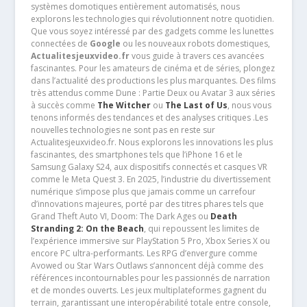
systèmes domotiques entièrement automatisés, nous
explorons les technologies qui révolutionnent notre quotidien.
Que vous soyez intéressé par des gadgets comme les lunettes
connectées de
Google
ou les nouveaux robots domestiques,
Actualitesjeuxvideo.fr
vous guide à travers ces avancées
fascinantes. Pour les amateurs de cinéma et de séries, plongez
dans l’actualité des productions les plus marquantes. Des films
très attendus comme Dune : Partie Deux ou Avatar 3 aux séries
à succès comme
The Witcher
ou
The Last of Us
, nous vous
tenons informés des tendances et des analyses critiques .Les
nouvelles technologies ne sont pas en reste sur
Actualitesjeuxvideo.fr. Nous explorons les innovations les plus
fascinantes, des smartphones tels que l’iPhone 16 et le
Samsung Galaxy S24, aux dispositifs connectés et casques VR
comme le Meta Quest 3. En 2025, l’industrie du divertissement
numérique s’impose plus que jamais comme un carrefour
d’innovations majeures, porté par des titres phares tels que
Grand Theft Auto VI, Doom: The Dark Ages ou
Death
Stranding 2: On the Beach
, qui repoussent les limites de
l’expérience immersive sur PlayStation 5 Pro, Xbox Series X ou
encore PC ultra-performants. Les RPG d’envergure comme
Avowed ou Star Wars Outlaws s’annoncent déjà comme des
références incontournables pour les passionnés de narration
et de mondes ouverts. Les jeux multiplateformes gagnent du
terrain, garantissant une interopérabilité totale entre console,