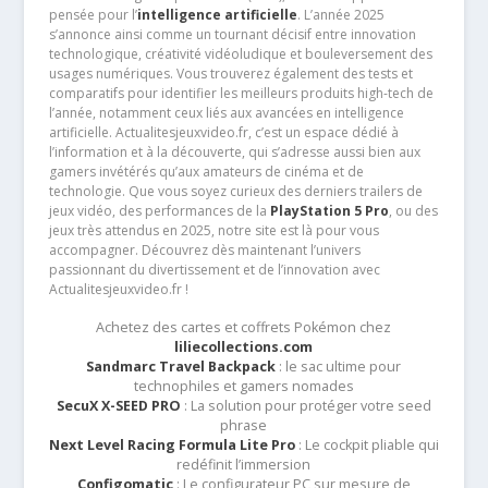
pensée pour l’
intelligence artificielle
. L’année 2025
s’annonce ainsi comme un tournant décisif entre innovation
technologique, créativité vidéoludique et bouleversement des
usages numériques. Vous trouverez également des tests et
comparatifs pour identifier les meilleurs produits high-tech de
l’année, notamment ceux liés aux avancées en intelligence
artificielle. Actualitesjeuxvideo.fr, c’est un espace dédié à
l’information et à la découverte, qui s’adresse aussi bien aux
gamers invétérés qu’aux amateurs de cinéma et de
technologie. Que vous soyez curieux des derniers trailers de
jeux vidéo, des performances de la
PlayStation 5 Pro
, ou des
jeux très attendus en 2025, notre site est là pour vous
accompagner. Découvrez dès maintenant l’univers
passionnant du divertissement et de l’innovation avec
Actualitesjeuxvideo.fr !
Achetez des cartes et coffrets Pokémon chez
liliecollections.com
Sandmarc Travel Backpack
: le sac ultime pour
technophiles et gamers nomades
SecuX X-SEED PRO
: La solution pour protéger votre seed
phrase
Next Level Racing Formula Lite Pro
: Le cockpit pliable qui
redéfinit l’immersion
Configomatic
: Le configurateur PC sur mesure de