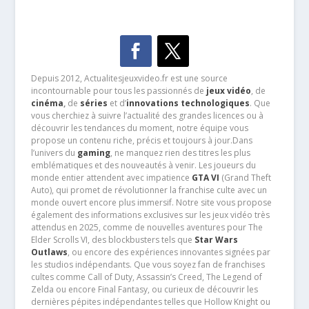
Depuis 2012, Actualitesjeuxvideo.fr est une source
incontournable pour tous les passionnés de
jeux vidéo
, de
cinéma
,
de
séries
et d’
innovations technologiques
. Que
vous cherchiez à suivre l’actualité des grandes licences ou à
découvrir les tendances du moment, notre équipe vous
propose un contenu riche, précis et toujours à jour.Dans
l’univers du
gaming
, ne manquez rien des titres les plus
emblématiques et des nouveautés à venir. Les joueurs du
monde entier attendent avec impatience
GTA VI
(Grand Theft
Auto), qui promet de révolutionner la franchise culte avec un
monde ouvert encore plus immersif. Notre site vous propose
également des informations exclusives sur les jeux vidéo très
attendus en 2025, comme de nouvelles aventures pour The
Elder Scrolls VI, des blockbusters tels que
Star Wars
Outlaws
, ou encore des expériences innovantes signées par
les studios indépendants. Que vous soyez fan de franchises
cultes comme Call of Duty, Assassin’s Creed, The Legend of
Zelda ou encore Final Fantasy, ou curieux de découvrir les
dernières pépites indépendantes telles que Hollow Knight ou