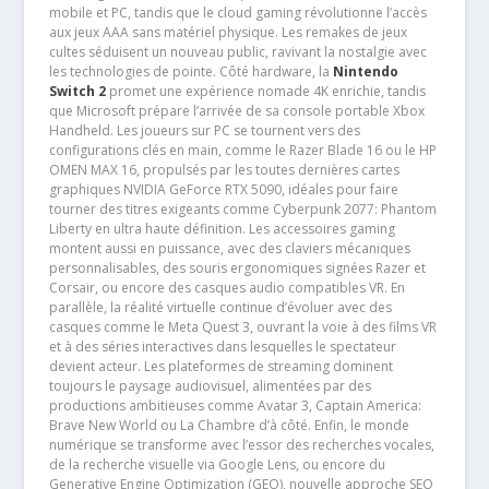
mobile et PC, tandis que le cloud gaming révolutionne l’accès
aux jeux AAA sans matériel physique. Les remakes de jeux
cultes séduisent un nouveau public, ravivant la nostalgie avec
les technologies de pointe. Côté hardware, la
Nintendo
Switch 2
promet une expérience nomade 4K enrichie, tandis
que Microsoft prépare l’arrivée de sa console portable Xbox
Handheld. Les joueurs sur PC se tournent vers des
configurations clés en main, comme le Razer Blade 16 ou le HP
OMEN MAX 16, propulsés par les toutes dernières cartes
graphiques NVIDIA GeForce RTX 5090, idéales pour faire
tourner des titres exigeants comme Cyberpunk 2077: Phantom
Liberty en ultra haute définition. Les accessoires gaming
montent aussi en puissance, avec des claviers mécaniques
personnalisables, des souris ergonomiques signées Razer et
Corsair, ou encore des casques audio compatibles VR. En
parallèle, la réalité virtuelle continue d’évoluer avec des
casques comme le Meta Quest 3, ouvrant la voie à des films VR
et à des séries interactives dans lesquelles le spectateur
devient acteur. Les plateformes de streaming dominent
toujours le paysage audiovisuel, alimentées par des
productions ambitieuses comme Avatar 3, Captain America:
Brave New World ou La Chambre d’à côté. Enfin, le monde
numérique se transforme avec l’essor des recherches vocales,
de la recherche visuelle via Google Lens, ou encore du
Generative Engine Optimization (GEO), nouvelle approche SEO