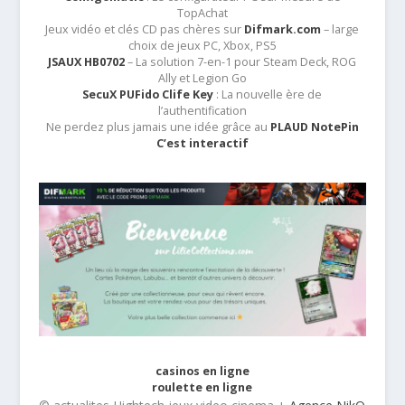
TopAchat
Jeux vidéo et clés CD pas chères sur
Difmark.com
– large
choix de jeux PC, Xbox, PS5
JSAUX HB0702
– La solution 7-en-1 pour Steam Deck, ROG
Ally et Legion Go
SecuX PUFido Clife Key
: La nouvelle ère de
l’authentification
Ne perdez plus jamais une idée grâce au
PLAUD NotePin
C’est interactif
casinos en ligne
roulette en ligne