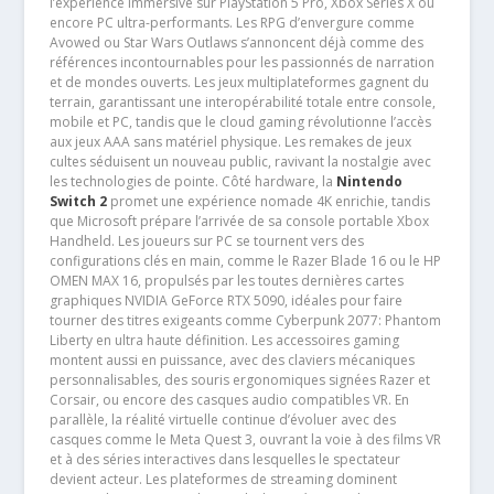
l’expérience immersive sur PlayStation 5 Pro, Xbox Series X ou
encore PC ultra-performants. Les RPG d’envergure comme
Avowed ou Star Wars Outlaws s’annoncent déjà comme des
références incontournables pour les passionnés de narration
et de mondes ouverts. Les jeux multiplateformes gagnent du
terrain, garantissant une interopérabilité totale entre console,
mobile et PC, tandis que le cloud gaming révolutionne l’accès
aux jeux AAA sans matériel physique. Les remakes de jeux
cultes séduisent un nouveau public, ravivant la nostalgie avec
les technologies de pointe. Côté hardware, la
Nintendo
Switch 2
promet une expérience nomade 4K enrichie, tandis
que Microsoft prépare l’arrivée de sa console portable Xbox
Handheld. Les joueurs sur PC se tournent vers des
configurations clés en main, comme le Razer Blade 16 ou le HP
OMEN MAX 16, propulsés par les toutes dernières cartes
graphiques NVIDIA GeForce RTX 5090, idéales pour faire
tourner des titres exigeants comme Cyberpunk 2077: Phantom
Liberty en ultra haute définition. Les accessoires gaming
montent aussi en puissance, avec des claviers mécaniques
personnalisables, des souris ergonomiques signées Razer et
Corsair, ou encore des casques audio compatibles VR. En
parallèle, la réalité virtuelle continue d’évoluer avec des
casques comme le Meta Quest 3, ouvrant la voie à des films VR
et à des séries interactives dans lesquelles le spectateur
devient acteur. Les plateformes de streaming dominent