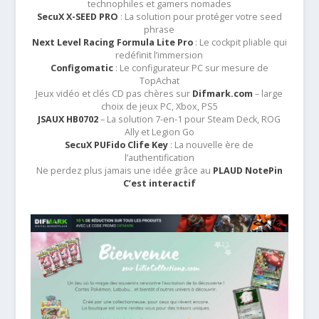
technophiles et gamers nomades
SecuX X-SEED PRO
: La solution pour protéger votre seed
phrase
Next Level Racing Formula Lite Pro
: Le cockpit pliable qui
redéfinit l’immersion
Configomatic
: Le configurateur PC sur mesure de
TopAchat
Jeux vidéo et clés CD pas chères sur
Difmark.com
– large
choix de jeux PC, Xbox, PS5
JSAUX HB0702
– La solution 7-en-1 pour Steam Deck, ROG
Ally et Legion Go
SecuX PUFido Clife Key
: La nouvelle ère de
l’authentification
Ne perdez plus jamais une idée grâce au
PLAUD NotePin
C’est interactif