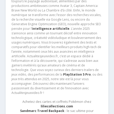
toujours le paysage audiovisuel, alimentées par des
productions ambitieuses comme Avatar 3, Captain America:
Brave New World ou La Chambre d’à côté. Enfin, le monde
numérique se transforme avec l’essor des recherches vocales,
de la recherche visuelle via Google Lens, ou encore du
Generative Engine Optimization (GEO), nouvelle approche SEO
pensée pour l’
intelligence artificielle
. L’année 2025
s’annonce ainsi comme un tournant décisif entre innovation
technologique, créativité vidéoludique et bouleversement des
usages numériques. Vous trouverez également des tests et
comparatifs pour identifier les meilleurs produits high-tech de
l’année, notamment ceux liés aux avancées en intelligence
artificielle. Actualitesjeuxvideo.fr, c’est un espace dédié à
l’information et à la découverte, qui s’adresse aussi bien aux
gamers invétérés qu’aux amateurs de cinéma et de
technologie. Que vous soyez curieux des derniers trailers de
jeux vidéo, des performances de la
PlayStation 5 Pro
, ou des
jeux très attendus en 2025, notre site est là pour vous
accompagner. Découvrez dès maintenant l’univers
passionnant du divertissement et de l’innovation avec
Actualitesjeuxvideo.fr !
Achetez des cartes et coffrets Pokémon chez
liliecollections.com
Sandmarc Travel Backpack
: le sac ultime pour