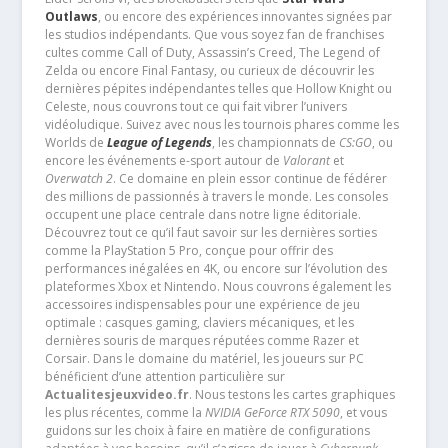
Outlaws
, ou encore des expériences innovantes signées par
les studios indépendants. Que vous soyez fan de franchises
cultes comme Call of Duty, Assassin’s Creed, The Legend of
Zelda ou encore Final Fantasy, ou curieux de découvrir les
dernières pépites indépendantes telles que Hollow Knight ou
Celeste, nous couvrons tout ce qui fait vibrer l’univers
vidéoludique. Suivez avec nous les tournois phares comme les
Worlds de
League of Legends
, les championnats de
CS:GO
, ou
encore les événements e-sport autour de
Valorant
et
Overwatch 2
. Ce domaine en plein essor continue de fédérer
des millions de passionnés à travers le monde. Les consoles
occupent une place centrale dans notre ligne éditoriale.
Découvrez tout ce qu’il faut savoir sur les dernières sorties
comme la PlayStation 5 Pro, conçue pour offrir des
performances inégalées en 4K, ou encore sur l’évolution des
plateformes Xbox et Nintendo. Nous couvrons également les
accessoires indispensables pour une expérience de jeu
optimale : casques gaming, claviers mécaniques, et les
dernières souris de marques réputées comme Razer et
Corsair. Dans le domaine du matériel, les joueurs sur PC
bénéficient d’une attention particulière sur
Actualitesjeuxvideo.fr
. Nous testons les cartes graphiques
les plus récentes, comme la
NVIDIA GeForce RTX 5090
, et vous
guidons sur les choix à faire en matière de configurations