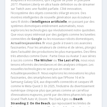
adaptées à vos besoins, qu’il s’agisse de jouer à
Cyberpunk
2077: Phantom Liberty
en ultra haute définition ou de streamer
sur Twitch avec une fluidité parfaite. Côté innovation,
l’écosystème des objets connectés s’élargit encore. Des
montres intelligentes de nouvelle génération aux écouteurs
sans fil dotés d’
intelligence artificielle
, en passant par des
systèmes domotiques entièrement automatisés, nous
explorons les technologies qui révolutionnent notre quotidien.
Que vous soyez intéressé par des gadgets comme les lunettes
connectées de
Google
ou les nouveaux robots domestiques,
Actualitesjeuxvideo.fr
vous guide à travers ces avancées
fascinantes. Pour les amateurs de cinéma et de séries, plongez
dans l’actualité des productions les plus marquantes. Des films
très attendus comme Dune : Partie Deux ou Avatar 3 aux séries
à succès comme
The Witcher
ou
The Last of Us
, nous vous
tenons informés des tendances et des analyses critiques .Les
nouvelles technologies ne sont pas en reste sur
Actualitesjeuxvideo.fr. Nous explorons les innovations les plus
fascinantes, des smartphones tels que l’iPhone 16 et le
Samsung Galaxy S24, aux dispositifs connectés et casques VR
comme le Meta Quest 3. En 2025, l’industrie du divertissement
numérique s’impose plus que jamais comme un carrefour
d’innovations majeures, porté par des titres phares tels que
Grand Theft Auto VI, Doom: The Dark Ages ou
Death
Stranding 2: On the Beach
, qui repoussent les limites de