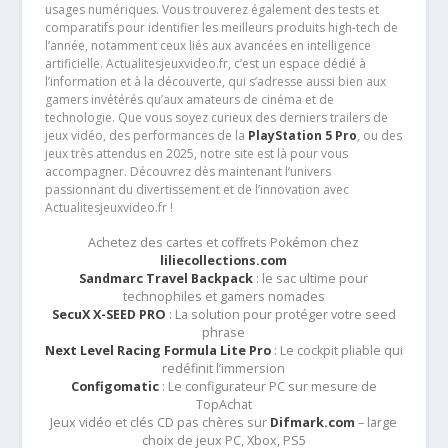
usages numériques. Vous trouverez également des tests et
comparatifs pour identifier les meilleurs produits high-tech de
l’année, notamment ceux liés aux avancées en intelligence
artificielle. Actualitesjeuxvideo.fr, c’est un espace dédié à
l’information et à la découverte, qui s’adresse aussi bien aux
gamers invétérés qu’aux amateurs de cinéma et de
technologie. Que vous soyez curieux des derniers trailers de
jeux vidéo, des performances de la
PlayStation 5 Pro
, ou des
jeux très attendus en 2025, notre site est là pour vous
accompagner. Découvrez dès maintenant l’univers
passionnant du divertissement et de l’innovation avec
Actualitesjeuxvideo.fr !
Achetez des cartes et coffrets Pokémon chez
liliecollections.com
Sandmarc Travel Backpack
: le sac ultime pour
technophiles et gamers nomades
SecuX X-SEED PRO
: La solution pour protéger votre seed
phrase
Next Level Racing Formula Lite Pro
: Le cockpit pliable qui
redéfinit l’immersion
Configomatic
: Le configurateur PC sur mesure de
TopAchat
Jeux vidéo et clés CD pas chères sur
Difmark.com
– large
choix de jeux PC, Xbox, PS5