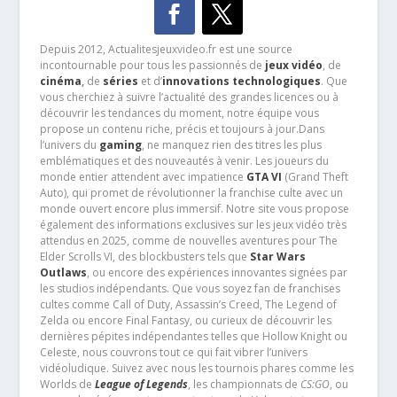
Depuis 2012, Actualitesjeuxvideo.fr est une source
incontournable pour tous les passionnés de
jeux vidéo
, de
cinéma
,
de
séries
et d’
innovations technologiques
. Que
vous cherchiez à suivre l’actualité des grandes licences ou à
découvrir les tendances du moment, notre équipe vous
propose un contenu riche, précis et toujours à jour.Dans
l’univers du
gaming
, ne manquez rien des titres les plus
emblématiques et des nouveautés à venir. Les joueurs du
monde entier attendent avec impatience
GTA VI
(Grand Theft
Auto), qui promet de révolutionner la franchise culte avec un
monde ouvert encore plus immersif. Notre site vous propose
également des informations exclusives sur les jeux vidéo très
attendus en 2025, comme de nouvelles aventures pour The
Elder Scrolls VI, des blockbusters tels que
Star Wars
Outlaws
, ou encore des expériences innovantes signées par
les studios indépendants. Que vous soyez fan de franchises
cultes comme Call of Duty, Assassin’s Creed, The Legend of
Zelda ou encore Final Fantasy, ou curieux de découvrir les
dernières pépites indépendantes telles que Hollow Knight ou
Celeste, nous couvrons tout ce qui fait vibrer l’univers
vidéoludique. Suivez avec nous les tournois phares comme les
Worlds de
League of Legends
, les championnats de
CS:GO
, ou