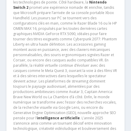
les technologies de pointe. Côté hardware, la
Nintendo
Switch 2
promet une expérience nomade 4K enrichie, tandis
que Microsoft prépare l’arrivée de sa console portable Xbox
Handheld. Les joueurs sur PC se tournent vers des
configurations clés en main, comme le Razer Blade 16 ou le HP
OMEN MAX 16, propulsés par les toutes dernières cartes
graphiques NVIDIA GeForce RTX 5090, idéales pour faire
tourner des titres exigeants comme Cyberpunk 2077: Phantom
Liberty en ultra haute définition. Les accessoires gaming
montent aussi en puissance, avec des claviers mécaniques
personnalisables, des souris ergonomiques signées Razer et
Corsair, ou encore des casques audio compatibles VR. En
parallèle, la réalité virtuelle continue d’évoluer avec des
casques comme le Meta Quest 3, ouvrant la voie à des films VR
et à des séries interactives dans lesquelles le spectateur
devient acteur. Les plateformes de streaming dominent
toujours le paysage audiovisuel, alimentées par des
productions ambitieuses comme Avatar 3, Captain America:
Brave New World ou La Chambre d’à côté. Enfin, le monde
numérique se transforme avec l’essor des recherches vocales,
de la recherche visuelle via Google Lens, ou encore du
Generative Engine Optimization (GEO), nouvelle approche SEO
pensée pour l’
intelligence artificielle
. L’année 2025
s’annonce ainsi comme un tournant décisif entre innovation
technologique, créativité vidéoludique et bouleversement des