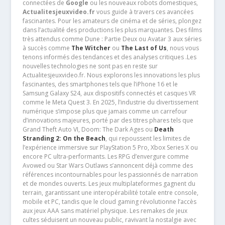
connectées de
Google
ou les nouveaux robots domestiques,
Actualitesjeuxvideo.fr
vous guide à travers ces avancées
fascinantes. Pour les amateurs de cinéma et de séries, plongez
dans l’actualité des productions les plus marquantes. Des films
très attendus comme Dune : Partie Deux ou Avatar 3 aux séries
à succès comme
The Witcher
ou
The Last of Us
, nous vous
tenons informés des tendances et des analyses critiques .Les
nouvelles technologies ne sont pas en reste sur
Actualitesjeuxvideo.fr. Nous explorons les innovations les plus
fascinantes, des smartphones tels que l’iPhone 16 et le
Samsung Galaxy S24, aux dispositifs connectés et casques VR
comme le Meta Quest 3. En 2025, l’industrie du divertissement
numérique s’impose plus que jamais comme un carrefour
d’innovations majeures, porté par des titres phares tels que
Grand Theft Auto VI, Doom: The Dark Ages ou
Death
Stranding 2: On the Beach
, qui repoussent les limites de
l’expérience immersive sur PlayStation 5 Pro, Xbox Series X ou
encore PC ultra-performants. Les RPG d’envergure comme
Avowed ou Star Wars Outlaws s’annoncent déjà comme des
références incontournables pour les passionnés de narration
et de mondes ouverts. Les jeux multiplateformes gagnent du
terrain, garantissant une interopérabilité totale entre console,
mobile et PC, tandis que le cloud gaming révolutionne l’accès
aux jeux AAA sans matériel physique. Les remakes de jeux
cultes séduisent un nouveau public, ravivant la nostalgie avec