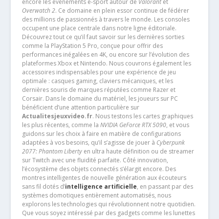
encore les événements e-sport autour de
Valorant
et
Overwatch 2
. Ce domaine en plein essor continue de fédérer
des millions de passionnés à travers le monde. Les consoles
occupent une place centrale dans notre ligne éditoriale.
Découvrez tout ce qu’il faut savoir sur les dernières sorties
comme la PlayStation 5 Pro, conçue pour offrir des
performances inégalées en 4K, ou encore sur l’évolution des
plateformes Xbox et Nintendo. Nous couvrons également les
accessoires indispensables pour une expérience de jeu
optimale : casques gaming, claviers mécaniques, et les
dernières souris de marques réputées comme Razer et
Corsair. Dans le domaine du matériel, les joueurs sur PC
bénéficient d’une attention particulière sur
Actualitesjeuxvideo.fr
. Nous testons les cartes graphiques
les plus récentes, comme la
NVIDIA GeForce RTX 5090
, et vous
guidons sur les choix à faire en matière de configurations
adaptées à vos besoins, qu’il s’agisse de jouer à
Cyberpunk
2077: Phantom Liberty
en ultra haute définition ou de streamer
sur Twitch avec une fluidité parfaite. Côté innovation,
l’écosystème des objets connectés s’élargit encore. Des
montres intelligentes de nouvelle génération aux écouteurs
sans fil dotés d’
intelligence artificielle
, en passant par des
systèmes domotiques entièrement automatisés, nous
explorons les technologies qui révolutionnent notre quotidien.
Que vous soyez intéressé par des gadgets comme les lunettes