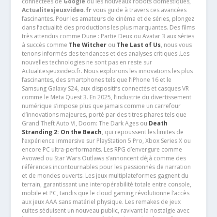
connectées de
Google
ou les nouveaux robots domestiques,
Actualitesjeuxvideo.fr
vous guide à travers ces avancées
fascinantes. Pour les amateurs de cinéma et de séries, plongez
dans l’actualité des productions les plus marquantes. Des films
très attendus comme Dune : Partie Deux ou Avatar 3 aux séries
à succès comme
The Witcher
ou
The Last of Us
, nous vous
tenons informés des tendances et des analyses critiques .Les
nouvelles technologies ne sont pas en reste sur
Actualitesjeuxvideo.fr. Nous explorons les innovations les plus
fascinantes, des smartphones tels que l’iPhone 16 et le
Samsung Galaxy S24, aux dispositifs connectés et casques VR
comme le Meta Quest 3. En 2025, l’industrie du divertissement
numérique s’impose plus que jamais comme un carrefour
d’innovations majeures, porté par des titres phares tels que
Grand Theft Auto VI, Doom: The Dark Ages ou
Death
Stranding 2: On the Beach
, qui repoussent les limites de
l’expérience immersive sur PlayStation 5 Pro, Xbox Series X ou
encore PC ultra-performants. Les RPG d’envergure comme
Avowed ou Star Wars Outlaws s’annoncent déjà comme des
références incontournables pour les passionnés de narration
et de mondes ouverts. Les jeux multiplateformes gagnent du
terrain, garantissant une interopérabilité totale entre console,
mobile et PC, tandis que le cloud gaming révolutionne l’accès
aux jeux AAA sans matériel physique. Les remakes de jeux
cultes séduisent un nouveau public, ravivant la nostalgie avec