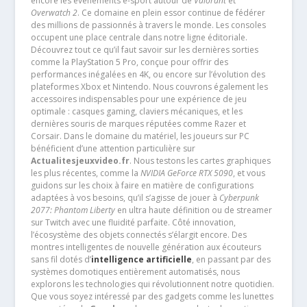
encore les événements e-sport autour de
Valorant
et
Overwatch 2
. Ce domaine en plein essor continue de fédérer
des millions de passionnés à travers le monde. Les consoles
occupent une place centrale dans notre ligne éditoriale.
Découvrez tout ce qu’il faut savoir sur les dernières sorties
comme la PlayStation 5 Pro, conçue pour offrir des
performances inégalées en 4K, ou encore sur l’évolution des
plateformes Xbox et Nintendo. Nous couvrons également les
accessoires indispensables pour une expérience de jeu
optimale : casques gaming, claviers mécaniques, et les
dernières souris de marques réputées comme Razer et
Corsair. Dans le domaine du matériel, les joueurs sur PC
bénéficient d’une attention particulière sur
Actualitesjeuxvideo.fr
. Nous testons les cartes graphiques
les plus récentes, comme la
NVIDIA GeForce RTX 5090
, et vous
guidons sur les choix à faire en matière de configurations
adaptées à vos besoins, qu’il s’agisse de jouer à
Cyberpunk
2077: Phantom Liberty
en ultra haute définition ou de streamer
sur Twitch avec une fluidité parfaite. Côté innovation,
l’écosystème des objets connectés s’élargit encore. Des
montres intelligentes de nouvelle génération aux écouteurs
sans fil dotés d’
intelligence artificielle
, en passant par des
systèmes domotiques entièrement automatisés, nous
explorons les technologies qui révolutionnent notre quotidien.
Que vous soyez intéressé par des gadgets comme les lunettes