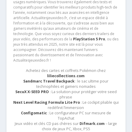
usages numériques. Vous trouverez également des tests et
comparatifs pour identifier les meilleurs produits high-tech de
l’année, notamment ceux liés aux avancées en intelligence
artificielle. Actualitesjeuxvideo.fr, c’est un espace dédié à
l’information et à la découverte, qui s’adresse aussi bien aux
gamers invétérés qu’aux amateurs de cinéma et de
technologie. Que vous soyez curieux des derniers trailers de
jeux vidéo, des performances de la
PlayStation 5 Pro
, ou des
jeux très attendus en 2025, notre site est là pour vous
accompagner. Découvrez dès maintenant l’univers
passionnant du divertissement et de l’innovation avec
Actualitesjeuxvideo.fr !
Achetez des cartes et coffrets Pokémon chez
liliecollections.com
Sandmarc Travel Backpack
: le sac ultime pour
technophiles et gamers nomades
SecuX X-SEED PRO
: La solution pour protéger votre seed
phrase
Next Level Racing Formula Lite Pro
: Le cockpit pliable qui
redéfinit l’immersion
Configomatic
: Le configurateur PC sur mesure de
TopAchat
Jeux vidéo et clés CD pas chères sur
Difmark.com
– large
choix de jeux PC, Xbox, PS5