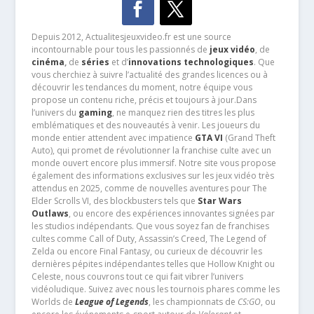
Depuis 2012, Actualitesjeuxvideo.fr est une source
incontournable pour tous les passionnés de
jeux vidéo
, de
cinéma
,
de
séries
et d’
innovations technologiques
. Que
vous cherchiez à suivre l’actualité des grandes licences ou à
découvrir les tendances du moment, notre équipe vous
propose un contenu riche, précis et toujours à jour.Dans
l’univers du
gaming
, ne manquez rien des titres les plus
emblématiques et des nouveautés à venir. Les joueurs du
monde entier attendent avec impatience
GTA VI
(Grand Theft
Auto), qui promet de révolutionner la franchise culte avec un
monde ouvert encore plus immersif. Notre site vous propose
également des informations exclusives sur les jeux vidéo très
attendus en 2025, comme de nouvelles aventures pour The
Elder Scrolls VI, des blockbusters tels que
Star Wars
Outlaws
, ou encore des expériences innovantes signées par
les studios indépendants. Que vous soyez fan de franchises
cultes comme Call of Duty, Assassin’s Creed, The Legend of
Zelda ou encore Final Fantasy, ou curieux de découvrir les
dernières pépites indépendantes telles que Hollow Knight ou
Celeste, nous couvrons tout ce qui fait vibrer l’univers
vidéoludique. Suivez avec nous les tournois phares comme les
Worlds de
League of Legends
, les championnats de
CS:GO
, ou