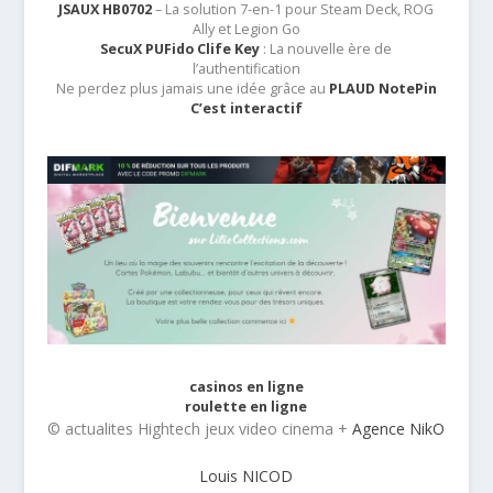
JSAUX HB0702
– La solution 7-en-1 pour Steam Deck, ROG
Ally et Legion Go
SecuX PUFido Clife Key
: La nouvelle ère de
l’authentification
Ne perdez plus jamais une idée grâce au
PLAUD NotePin
C’est interactif
casinos en ligne
roulette en ligne
© actualites Hightech jeux video cinema +
Agence NikO
Louis NICOD