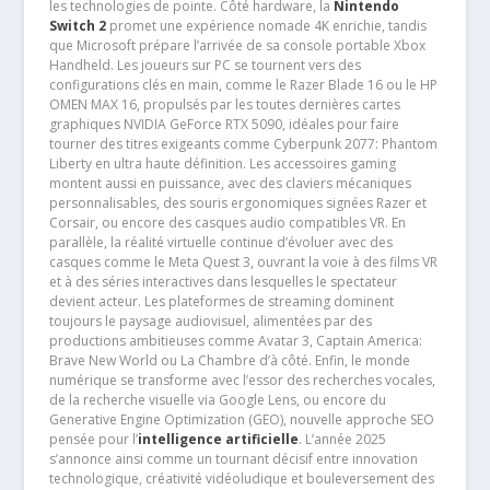
les technologies de pointe. Côté hardware, la
Nintendo
Switch 2
promet une expérience nomade 4K enrichie, tandis
que Microsoft prépare l’arrivée de sa console portable Xbox
Handheld. Les joueurs sur PC se tournent vers des
configurations clés en main, comme le Razer Blade 16 ou le HP
OMEN MAX 16, propulsés par les toutes dernières cartes
graphiques NVIDIA GeForce RTX 5090, idéales pour faire
tourner des titres exigeants comme Cyberpunk 2077: Phantom
Liberty en ultra haute définition. Les accessoires gaming
montent aussi en puissance, avec des claviers mécaniques
personnalisables, des souris ergonomiques signées Razer et
Corsair, ou encore des casques audio compatibles VR. En
parallèle, la réalité virtuelle continue d’évoluer avec des
casques comme le Meta Quest 3, ouvrant la voie à des films VR
et à des séries interactives dans lesquelles le spectateur
devient acteur. Les plateformes de streaming dominent
toujours le paysage audiovisuel, alimentées par des
productions ambitieuses comme Avatar 3, Captain America:
Brave New World ou La Chambre d’à côté. Enfin, le monde
numérique se transforme avec l’essor des recherches vocales,
de la recherche visuelle via Google Lens, ou encore du
Generative Engine Optimization (GEO), nouvelle approche SEO
pensée pour l’
intelligence artificielle
. L’année 2025
s’annonce ainsi comme un tournant décisif entre innovation
technologique, créativité vidéoludique et bouleversement des