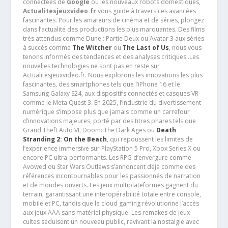
connectées de
Google
ou les nouveaux robots domestiques,
Actualitesjeuxvideo.fr
vous guide à travers ces avancées
fascinantes. Pour les amateurs de cinéma et de séries, plongez
dans l’actualité des productions les plus marquantes. Des films
très attendus comme Dune : Partie Deux ou Avatar 3 aux séries
à succès comme
The Witcher
ou
The Last of Us
, nous vous
tenons informés des tendances et des analyses critiques .Les
nouvelles technologies ne sont pas en reste sur
Actualitesjeuxvideo.fr. Nous explorons les innovations les plus
fascinantes, des smartphones tels que l’iPhone 16 et le
Samsung Galaxy S24, aux dispositifs connectés et casques VR
comme le Meta Quest 3. En 2025, l’industrie du divertissement
numérique s’impose plus que jamais comme un carrefour
d’innovations majeures, porté par des titres phares tels que
Grand Theft Auto VI, Doom: The Dark Ages ou
Death
Stranding 2: On the Beach
, qui repoussent les limites de
l’expérience immersive sur PlayStation 5 Pro, Xbox Series X ou
encore PC ultra-performants. Les RPG d’envergure comme
Avowed ou Star Wars Outlaws s’annoncent déjà comme des
références incontournables pour les passionnés de narration
et de mondes ouverts. Les jeux multiplateformes gagnent du
terrain, garantissant une interopérabilité totale entre console,
mobile et PC, tandis que le cloud gaming révolutionne l’accès
aux jeux AAA sans matériel physique. Les remakes de jeux
cultes séduisent un nouveau public, ravivant la nostalgie avec