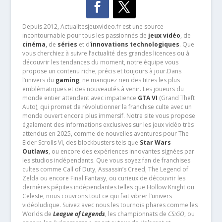
Depuis 2012, Actualitesjeuxvideo.fr est une source
incontournable pour tous les passionnés de
jeux vidéo
, de
cinéma
,
de
séries
et d’
innovations technologiques
. Que
vous cherchiez à suivre l’actualité des grandes licences ou à
découvrir les tendances du moment, notre équipe vous
propose un contenu riche, précis et toujours à jour.Dans
l’univers du
gaming
, ne manquez rien des titres les plus
emblématiques et des nouveautés à venir. Les joueurs du
monde entier attendent avec impatience
GTA VI
(Grand Theft
Auto), qui promet de révolutionner la franchise culte avec un
monde ouvert encore plus immersif. Notre site vous propose
également des informations exclusives sur les jeux vidéo très
attendus en 2025, comme de nouvelles aventures pour The
Elder Scrolls VI, des blockbusters tels que
Star Wars
Outlaws
, ou encore des expériences innovantes signées par
les studios indépendants. Que vous soyez fan de franchises
cultes comme Call of Duty, Assassin’s Creed, The Legend of
Zelda ou encore Final Fantasy, ou curieux de découvrir les
dernières pépites indépendantes telles que Hollow Knight ou
Celeste, nous couvrons tout ce qui fait vibrer l’univers
vidéoludique. Suivez avec nous les tournois phares comme les
Worlds de
League of Legends
, les championnats de
CS:GO
, ou