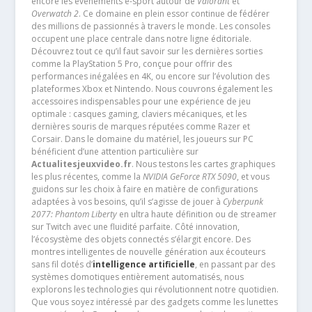
encore les événements e-sport autour de
Valorant
et
Overwatch 2
. Ce domaine en plein essor continue de fédérer
des millions de passionnés à travers le monde. Les consoles
occupent une place centrale dans notre ligne éditoriale.
Découvrez tout ce qu’il faut savoir sur les dernières sorties
comme la PlayStation 5 Pro, conçue pour offrir des
performances inégalées en 4K, ou encore sur l’évolution des
plateformes Xbox et Nintendo. Nous couvrons également les
accessoires indispensables pour une expérience de jeu
optimale : casques gaming, claviers mécaniques, et les
dernières souris de marques réputées comme Razer et
Corsair. Dans le domaine du matériel, les joueurs sur PC
bénéficient d’une attention particulière sur
Actualitesjeuxvideo.fr
. Nous testons les cartes graphiques
les plus récentes, comme la
NVIDIA GeForce RTX 5090
, et vous
guidons sur les choix à faire en matière de configurations
adaptées à vos besoins, qu’il s’agisse de jouer à
Cyberpunk
2077: Phantom Liberty
en ultra haute définition ou de streamer
sur Twitch avec une fluidité parfaite. Côté innovation,
l’écosystème des objets connectés s’élargit encore. Des
montres intelligentes de nouvelle génération aux écouteurs
sans fil dotés d’
intelligence artificielle
, en passant par des
systèmes domotiques entièrement automatisés, nous
explorons les technologies qui révolutionnent notre quotidien.
Que vous soyez intéressé par des gadgets comme les lunettes