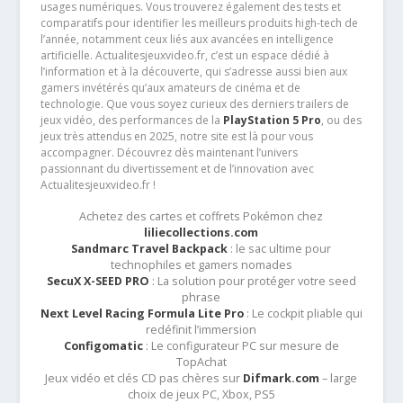
usages numériques. Vous trouverez également des tests et
comparatifs pour identifier les meilleurs produits high-tech de
l’année, notamment ceux liés aux avancées en intelligence
artificielle. Actualitesjeuxvideo.fr, c’est un espace dédié à
l’information et à la découverte, qui s’adresse aussi bien aux
gamers invétérés qu’aux amateurs de cinéma et de
technologie. Que vous soyez curieux des derniers trailers de
jeux vidéo, des performances de la
PlayStation 5 Pro
, ou des
jeux très attendus en 2025, notre site est là pour vous
accompagner. Découvrez dès maintenant l’univers
passionnant du divertissement et de l’innovation avec
Actualitesjeuxvideo.fr !
Achetez des cartes et coffrets Pokémon chez
liliecollections.com
Sandmarc Travel Backpack
: le sac ultime pour
technophiles et gamers nomades
SecuX X-SEED PRO
: La solution pour protéger votre seed
phrase
Next Level Racing Formula Lite Pro
: Le cockpit pliable qui
redéfinit l’immersion
Configomatic
: Le configurateur PC sur mesure de
TopAchat
Jeux vidéo et clés CD pas chères sur
Difmark.com
– large
choix de jeux PC, Xbox, PS5