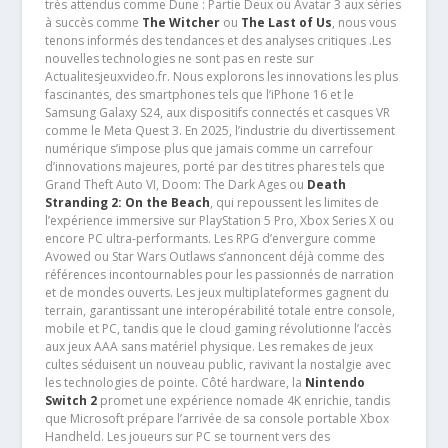
très attendus comme Dune : Partie Deux ou Avatar 3 aux séries
à succès comme
The Witcher
ou
The Last of Us
, nous vous
tenons informés des tendances et des analyses critiques .Les
nouvelles technologies ne sont pas en reste sur
Actualitesjeuxvideo.fr. Nous explorons les innovations les plus
fascinantes, des smartphones tels que l’iPhone 16 et le
Samsung Galaxy S24, aux dispositifs connectés et casques VR
comme le Meta Quest 3. En 2025, l’industrie du divertissement
numérique s’impose plus que jamais comme un carrefour
d’innovations majeures, porté par des titres phares tels que
Grand Theft Auto VI, Doom: The Dark Ages ou
Death
Stranding 2: On the Beach
, qui repoussent les limites de
l’expérience immersive sur PlayStation 5 Pro, Xbox Series X ou
encore PC ultra-performants. Les RPG d’envergure comme
Avowed ou Star Wars Outlaws s’annoncent déjà comme des
références incontournables pour les passionnés de narration
et de mondes ouverts. Les jeux multiplateformes gagnent du
terrain, garantissant une interopérabilité totale entre console,
mobile et PC, tandis que le cloud gaming révolutionne l’accès
aux jeux AAA sans matériel physique. Les remakes de jeux
cultes séduisent un nouveau public, ravivant la nostalgie avec
les technologies de pointe. Côté hardware, la
Nintendo
Switch 2
promet une expérience nomade 4K enrichie, tandis
que Microsoft prépare l’arrivée de sa console portable Xbox
Handheld. Les joueurs sur PC se tournent vers des