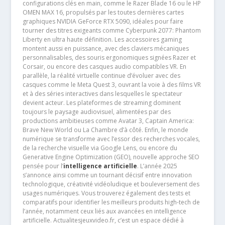
configurations clés en main, comme le Razer Blade 16 ou le HP
OMEN MAX 16, propulsés par les toutes dernières cartes
graphiques NVIDIA GeForce RTX 5090, idéales pour faire
tourner des titres exigeants comme Cyberpunk 2077: Phantom
Liberty en ultra haute définition. Les accessoires gaming
montent aussi en puissance, avec des claviers mécaniques
personnalisables, des souris ergonomiques signées Razer et
Corsair, ou encore des casques audio compatibles VR. En
parallèle, la réalité virtuelle continue d’évoluer avec des
casques comme le Meta Quest 3, ouvrant la voie à des films VR
et à des séries interactives dans lesquelles le spectateur
devient acteur. Les plateformes de streaming dominent
toujours le paysage audiovisuel, alimentées par des
productions ambitieuses comme Avatar 3, Captain America:
Brave New World ou La Chambre d’à côté. Enfin, le monde
numérique se transforme avec l’essor des recherches vocales,
de la recherche visuelle via Google Lens, ou encore du
Generative Engine Optimization (GEO), nouvelle approche SEO
pensée pour l’
intelligence artificielle
. L’année 2025
s’annonce ainsi comme un tournant décisif entre innovation
technologique, créativité vidéoludique et bouleversement des
usages numériques. Vous trouverez également des tests et
comparatifs pour identifier les meilleurs produits high-tech de
l’année, notamment ceux liés aux avancées en intelligence
artificielle. Actualitesjeuxvideo.fr, c’est un espace dédié à