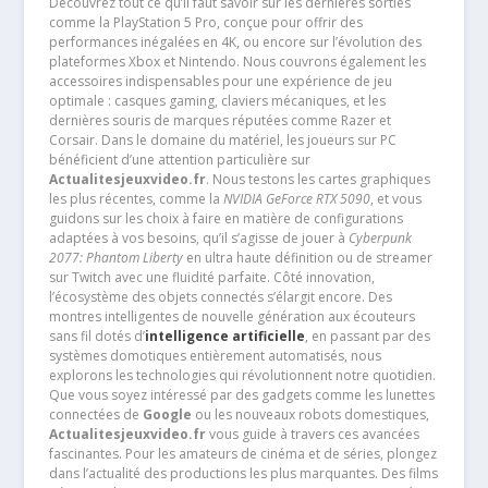
Découvrez tout ce qu’il faut savoir sur les dernières sorties
comme la PlayStation 5 Pro, conçue pour offrir des
performances inégalées en 4K, ou encore sur l’évolution des
plateformes Xbox et Nintendo. Nous couvrons également les
accessoires indispensables pour une expérience de jeu
optimale : casques gaming, claviers mécaniques, et les
dernières souris de marques réputées comme Razer et
Corsair. Dans le domaine du matériel, les joueurs sur PC
bénéficient d’une attention particulière sur
Actualitesjeuxvideo.fr
. Nous testons les cartes graphiques
les plus récentes, comme la
NVIDIA GeForce RTX 5090
, et vous
guidons sur les choix à faire en matière de configurations
adaptées à vos besoins, qu’il s’agisse de jouer à
Cyberpunk
2077: Phantom Liberty
en ultra haute définition ou de streamer
sur Twitch avec une fluidité parfaite. Côté innovation,
l’écosystème des objets connectés s’élargit encore. Des
montres intelligentes de nouvelle génération aux écouteurs
sans fil dotés d’
intelligence artificielle
, en passant par des
systèmes domotiques entièrement automatisés, nous
explorons les technologies qui révolutionnent notre quotidien.
Que vous soyez intéressé par des gadgets comme les lunettes
connectées de
Google
ou les nouveaux robots domestiques,
Actualitesjeuxvideo.fr
vous guide à travers ces avancées
fascinantes. Pour les amateurs de cinéma et de séries, plongez
dans l’actualité des productions les plus marquantes. Des films