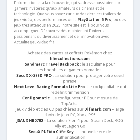
l’information et à la découverte, qui s’adresse aussi bien aux
gamers invétérés qu’aux amateurs de cinéma et de
technologie. Que vous soyez curieux des derniers trailers de
jeux vidéo, des performances de la
PlayStation 5 Pro
, ou des
jeux très attendus en 2025, notre site est là pour vous
accompagner. Découvrez dès maintenant l’univers
passionnant du divertissement et de l’innovation avec
Actualitesjeuxvideo.fr !
Achetez des cartes et coffrets Pokémon chez
liliecollections.com
Sandmarc Travel Backpack
: le sac ultime pour
technophiles et gamers nomades
SecuX X-SEED PRO
: La solution pour protéger votre seed
phrase
Next Level Racing Formula Lite Pro
: Le cockpit pliable qui
redéfinit l’immersion
Configomatic
: Le configurateur PC sur mesure de
TopAchat
Jeux vidéo et clés CD pas chères sur
Difmark.com
– large
choix de jeux PC, Xbox, PS5
JSAUX HB0702
– La solution 7-en-1 pour Steam Deck, ROG
Ally et Legion Go
SecuX PUFido Clife Key
: La nouvelle ère de
l’authentification