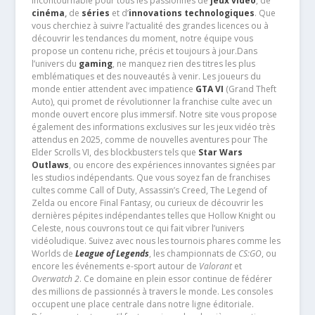
incontournable pour tous les passionnés de
jeux vidéo
, de
cinéma
,
de
séries
et d’
innovations technologiques
. Que
vous cherchiez à suivre l’actualité des grandes licences ou à
découvrir les tendances du moment, notre équipe vous
propose un contenu riche, précis et toujours à jour.Dans
l’univers du
gaming
, ne manquez rien des titres les plus
emblématiques et des nouveautés à venir. Les joueurs du
monde entier attendent avec impatience
GTA VI
(Grand Theft
Auto), qui promet de révolutionner la franchise culte avec un
monde ouvert encore plus immersif. Notre site vous propose
également des informations exclusives sur les jeux vidéo très
attendus en 2025, comme de nouvelles aventures pour The
Elder Scrolls VI, des blockbusters tels que
Star Wars
Outlaws
, ou encore des expériences innovantes signées par
les studios indépendants. Que vous soyez fan de franchises
cultes comme Call of Duty, Assassin’s Creed, The Legend of
Zelda ou encore Final Fantasy, ou curieux de découvrir les
dernières pépites indépendantes telles que Hollow Knight ou
Celeste, nous couvrons tout ce qui fait vibrer l’univers
vidéoludique. Suivez avec nous les tournois phares comme les
Worlds de
League of Legends
, les championnats de
CS:GO
, ou
encore les événements e-sport autour de
Valorant
et
Overwatch 2
. Ce domaine en plein essor continue de fédérer
des millions de passionnés à travers le monde. Les consoles
occupent une place centrale dans notre ligne éditoriale.