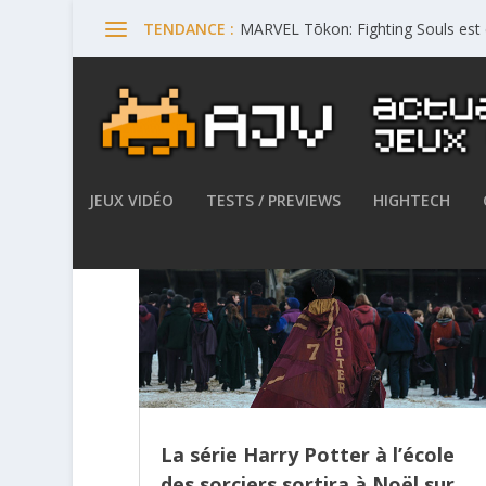
MARVEL Tōkon: Fighting Souls est 
TENDANCE :
JEUX VIDÉO
TESTS / PREVIEWS
HIGHTECH
La série Harry Potter à l’école
des sorciers sortira à Noël sur