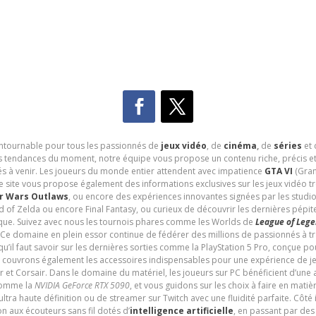
contournable pour tous les passionnés de
jeux vidéo
, de
cinéma
,
de
séries
et 
les tendances du moment, notre équipe vous propose un contenu riche, précis et
és à venir. Les joueurs du monde entier attendent avec impatience
GTA VI
(Gran
e site vous propose également des informations exclusives sur les jeux vidéo 
r Wars Outlaws
, ou encore des expériences innovantes signées par les studi
d of Zelda ou encore Final Fantasy, ou curieux de découvrir les dernières pépit
udique. Suivez avec nous les tournois phares comme les Worlds de
League of Leg
 Ce domaine en plein essor continue de fédérer des millions de passionnés à 
 qu’il faut savoir sur les dernières sorties comme la PlayStation 5 Pro, conçue 
s couvrons également les accessoires indispensables pour une expérience de je
t Corsair. Dans le domaine du matériel, les joueurs sur PC bénéficient d’une a
 comme la
NVIDIA GeForce RTX 5090
, et vous guidons sur les choix à faire en mati
ltra haute définition ou de streamer sur Twitch avec une fluidité parfaite. Côté
n aux écouteurs sans fil dotés d’
intelligence artificielle
, en passant par de