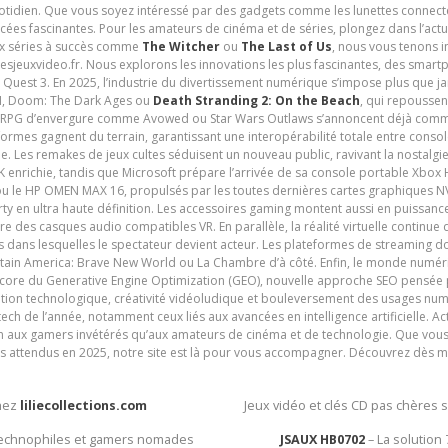
uotidien. Que vous soyez intéressé par des gadgets comme les lunettes connec
cées fascinantes. Pour les amateurs de cinéma et de séries, plongez dans l’actu
ux séries à succès comme
The Witcher
ou
The Last of Us
, nous vous tenons i
tesjeuxvideo.fr. Nous explorons les innovations les plus fascinantes, des smart
 Quest 3. En 2025, l’industrie du divertissement numérique s’impose plus que 
 VI, Doom: The Dark Ages ou
Death Stranding 2: On the Beach
, qui repoussen
es RPG d’envergure comme Avowed ou Star Wars Outlaws s’annoncent déjà comm
ormes gagnent du terrain, garantissant une interopérabilité totale entre consol
e. Les remakes de jeux cultes séduisent un nouveau public, ravivant la nostalgi
nrichie, tandis que Microsoft prépare l’arrivée de sa console portable Xbox H
ou le HP OMEN MAX 16, propulsés par les toutes dernières cartes graphiques NV
y en ultra haute définition. Les accessoires gaming montent aussi en puissanc
e des casques audio compatibles VR. En parallèle, la réalité virtuelle continu
ives dans lesquelles le spectateur devient acteur. Les plateformes de streaming 
ain America: Brave New World ou La Chambre d’à côté. Enfin, le monde numéri
encore du Generative Engine Optimization (GEO), nouvelle approche SEO pensée p
ation technologique, créativité vidéoludique et bouleversement des usages num
ech de l’année, notamment ceux liés aux avancées en intelligence artificielle. Ac
ien aux gamers invétérés qu’aux amateurs de cinéma et de technologie. Que vous 
rès attendus en 2025, notre site est là pour vous accompagner. Découvrez dès m
chez
liliecollections.com
Jeux vidéo et clés CD pas chères 
 technophiles et gamers nomades
JSAUX HB0702
– La solution