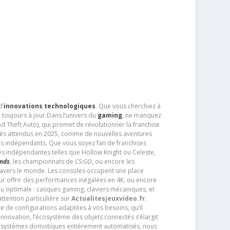
d’
innovations technologiques
. Que vous cherchiez à
 toujours à jour.Dans l’univers du
gaming
, ne manquez
d Theft Auto), qui promet de révolutionner la franchise
très attendus en 2025, comme de nouvelles aventures
os indépendants. Que vous soyez fan de franchises
es indépendantes telles que Hollow Knight ou Celeste,
ends
, les championnats de
CS:GO
, ou encore les
travers le monde. Les consoles occupent une place
pour offrir des performances inégalées en 4K, ou encore
u optimale : casques gaming, claviers mécaniques, et
ttention particulière sur
Actualitesjeuxvideo.fr
.
ère de configurations adaptées à vos besoins, qu’il
 innovation, l’écosystème des objets connectés s’élargit
s systèmes domotiques entièrement automatisés, nous