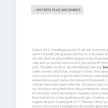
ENTRÉES PLUS ANCIENNES
Depuis 2012, Actualitesjeuxvideo.fr est une source in
suivre l’actualité des grandes licences ou à découvrir 
rien des titres les plus emblématiques et des nouveaut
culte avec un monde ouvert encore plus immersif. Notr
pour The Elder Scrolls VI, des blockbusters tels que
Sta
cultes comme Call of Duty, Assassin’s Creed, The Legen
nous couvrons tout ce qui fait vibrer l’univers vidéol
événements e-sport autour de
Valorant
et
Overwatch 2
.
centrale dans notre ligne éditoriale. Découvrez tout ce
sur l’évolution des plateformes Xbox et Nintendo. Nou
les dernières souris de marques réputées comme Razer e
Nous testons les cartes graphiques les plus récentes,
s’agisse de jouer à
Cyberpunk 2077: Phantom Liberty
en u
encore. Des montres intelligentes de nouvelle génératio