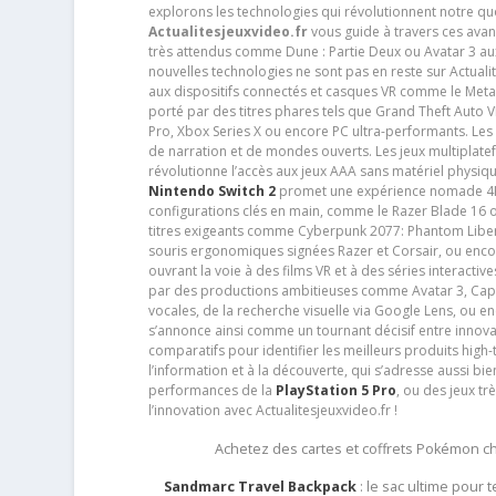
explorons les technologies qui révolutionnent notre q
Actualitesjeuxvideo.fr
vous guide à travers ces avan
très attendus comme Dune : Partie Deux ou Avatar 3 a
nouvelles technologies ne sont pas en reste sur Actuali
aux dispositifs connectés et casques VR comme le Meta
porté par des titres phares tels que Grand Theft Auto
Pro, Xbox Series X ou encore PC ultra-performants. L
de narration et de mondes ouverts. Les jeux multiplatef
révolutionne l’accès aux jeux AAA sans matériel physiqu
Nintendo Switch 2
promet une expérience nomade 4K e
configurations clés en main, comme le Razer Blade 16 
titres exigeants comme Cyberpunk 2077: Phantom Libert
souris ergonomiques signées Razer et Corsair, ou encor
ouvrant la voie à des films VR et à des séries interact
par des productions ambitieuses comme Avatar 3, Capt
vocales, de la recherche visuelle via Google Lens, ou 
s’annonce ainsi comme un tournant décisif entre innov
comparatifs pour identifier les meilleurs produits high-t
l’information et à la découverte, qui s’adresse aussi b
performances de la
PlayStation 5 Pro
, ou des jeux t
l’innovation avec Actualitesjeuxvideo.fr !
Achetez des cartes et coffrets Pokémon 
Sandmarc Travel Backpack
: le sac ultime pour