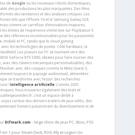
tées de
Google
ou les nouveaux robots domestiques,
alité des productions les plus marquantes. Des films
nformés des tendances et des analyses critiques .Les
phones tels que l’iPhone 16 et le Samsung Galaxy S24,
jamais comme un carrefour d’innovations majeures,
t les limites de l’expérience immersive sur PlayStation 5
e des références incontournables pour les passionnés
e, mobile et PC, tandis que le cloud gaming
e avec les technologies de pointe. Côté hardware, la
andheld. Les joueurs sur PC se tournent vers des
IDIA GeForce RTX 5090, idéales pour faire tourner des
e, avec des claviers mécaniques personnalisables, des
e d’évoluer avec des casques comme le Meta Quest 3,
dominent toujours le paysage audiovisuel, alimentées
que se transforme avec l’essor des recherches
our l’
intelligence artificielle
. L’année 2025
ériques. Vous trouverez également des tests et
tualitesjeuxvideo.fr, c’est un espace dédié à
soyez curieux des derniers trailers de jeux vidéo, des
aintenant l’univers passionnant du divertissement et de
sur
Difmark.com
– large choix de jeux PC, Xbox, PS5
 7-en-1 pour Steam Deck, ROG Ally et Legion Go