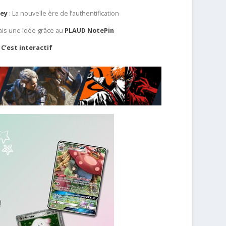
Key
: La nouvelle ère de l’authentification
ais une idée grâce au
PLAUD NotePin
C’est interactif