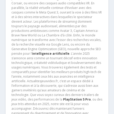
Corsair, ou encore des casques audio compatibles VR. En
parallèle, la réalité virtuelle continue d’évoluer avec des
casques comme le Meta Quest 3, ouvrant la voie à des films VR
et à des séries interactives dans lesquelles le spectateur
devient acteur. Les plateformes de streaming dominent
toujours le paysage audiovisuel, alimentées par des
productions ambitieuses comme Avatar 3, Captain America:
Brave New World ou La Chambre d’à côté. Enfin, le monde
numérique se transforme avec l’essor des recherches vocales,
de la recherche visuelle via Google Lens, ou encore du
Generative Engine Optimization (GEO), nouvelle approche SEO
pensée pour l’
intelligence artificielle
. L’année 2025
s’annonce ainsi comme un tournant décisif entre innovation
technologique, créativité vidéoludique et bouleversement des
usages numériques. Vous trouverez également des tests et
comparatifs pour identifier les meilleurs produits high-tech de
l’année, notamment ceux liés aux avancées en intelligence
artificielle. Actualitesjeuxvideo.fr, c’est un espace dédié à
l’information et à la découverte, qui s’adresse aussi bien aux
gamers invétérés qu’aux amateurs de cinéma et de
technologie. Que vous soyez curieux des derniers trailers de
jeux vidéo, des performances de la
PlayStation 5 Pro
, ou des
jeux très attendus en 2025, notre site est là pour vous
accompagner. Découvrez dès maintenant l’univers
passionnant du divertissement et de l’innovation avec