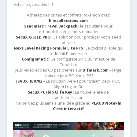
Actualitesjeuxvideo.fr !
Achetez des cartes et coffrets Pokémon chez
liliecollections.com
Sandmarc Travel Backpack
: le sac ultime pour
technophiles et gamers nomades
SecuX X-SEED PRO
: La solution pour protéger votre seed
phrase
Next Level Racing Formula Lite Pro
: Le cockpit pliable qui
redéfinit l’immersion
Configomatic
: Le configurateur PC sur mesure de
TopAchat
Jeux vidéo et clés CD pas chères sur
Difmark.com
– large
choix de jeux PC, Xbox, PS5
JSAUX HB0702
– La solution 7-en-1 pour Steam Deck, ROG
Ally et Legion Go
SecuX PUFido Clife Key
: La nouvelle ère de
l’authentification
Ne perdez plus jamais une idée grâce au
PLAUD NotePin
C’est interactif