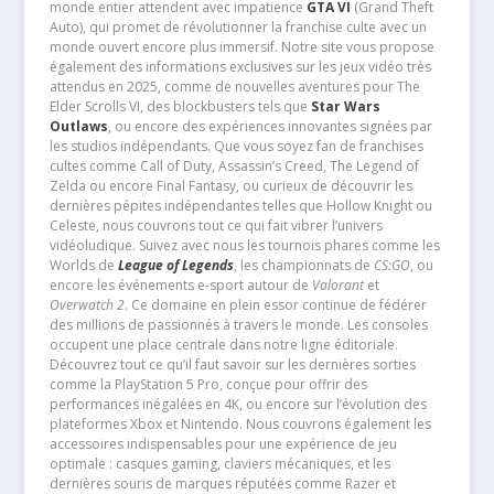
monde entier attendent avec impatience
GTA VI
(Grand Theft
Auto), qui promet de révolutionner la franchise culte avec un
monde ouvert encore plus immersif. Notre site vous propose
également des informations exclusives sur les jeux vidéo très
attendus en 2025, comme de nouvelles aventures pour The
Elder Scrolls VI, des blockbusters tels que
Star Wars
Outlaws
, ou encore des expériences innovantes signées par
les studios indépendants. Que vous soyez fan de franchises
cultes comme Call of Duty, Assassin’s Creed, The Legend of
Zelda ou encore Final Fantasy, ou curieux de découvrir les
dernières pépites indépendantes telles que Hollow Knight ou
Celeste, nous couvrons tout ce qui fait vibrer l’univers
vidéoludique. Suivez avec nous les tournois phares comme les
Worlds de
League of Legends
, les championnats de
CS:GO
, ou
encore les événements e-sport autour de
Valorant
et
Overwatch 2
. Ce domaine en plein essor continue de fédérer
des millions de passionnés à travers le monde. Les consoles
occupent une place centrale dans notre ligne éditoriale.
Découvrez tout ce qu’il faut savoir sur les dernières sorties
comme la PlayStation 5 Pro, conçue pour offrir des
performances inégalées en 4K, ou encore sur l’évolution des
plateformes Xbox et Nintendo. Nous couvrons également les
accessoires indispensables pour une expérience de jeu
optimale : casques gaming, claviers mécaniques, et les
dernières souris de marques réputées comme Razer et