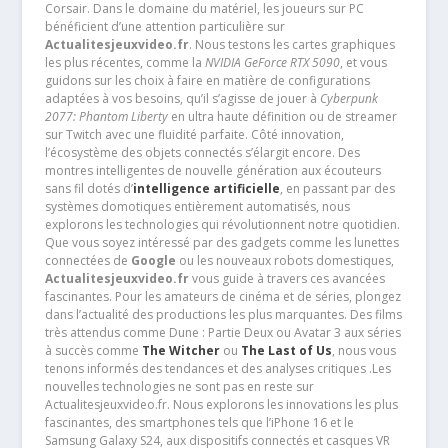
Corsair. Dans le domaine du matériel, les joueurs sur PC
bénéficient d’une attention particulière sur
Actualitesjeuxvideo.fr
. Nous testons les cartes graphiques
les plus récentes, comme la
NVIDIA GeForce RTX 5090
, et vous
guidons sur les choix à faire en matière de configurations
adaptées à vos besoins, qu’il s’agisse de jouer à
Cyberpunk
2077: Phantom Liberty
en ultra haute définition ou de streamer
sur Twitch avec une fluidité parfaite. Côté innovation,
l’écosystème des objets connectés s’élargit encore. Des
montres intelligentes de nouvelle génération aux écouteurs
sans fil dotés d’
intelligence artificielle
, en passant par des
systèmes domotiques entièrement automatisés, nous
explorons les technologies qui révolutionnent notre quotidien.
Que vous soyez intéressé par des gadgets comme les lunettes
connectées de
Google
ou les nouveaux robots domestiques,
Actualitesjeuxvideo.fr
vous guide à travers ces avancées
fascinantes. Pour les amateurs de cinéma et de séries, plongez
dans l’actualité des productions les plus marquantes. Des films
très attendus comme Dune : Partie Deux ou Avatar 3 aux séries
à succès comme
The Witcher
ou
The Last of Us
, nous vous
tenons informés des tendances et des analyses critiques .Les
nouvelles technologies ne sont pas en reste sur
Actualitesjeuxvideo.fr. Nous explorons les innovations les plus
fascinantes, des smartphones tels que l’iPhone 16 et le
Samsung Galaxy S24, aux dispositifs connectés et casques VR