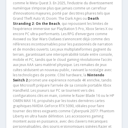
comme le Meta Quest 3. En 2025, l’industrie du divertissement
numérique s’impose plus que jamais comme un carrefour
d’innovations majeures, porté par des titres phares tels que
Grand Theft Auto VI, Doom: The Dark Ages ou
Death
Stranding 2: On the Beach
, qui repoussent les limites de
l’expérience immersive sur PlayStation 5 Pro, Xbox Series X ou
encore PC ultra-performants. Les RPG d’envergure comme
Avowed ou Star Wars Outlaws s’annoncent déjà comme des
références incontournables pour les passionnés de narration
et de mondes ouverts. Les jeux multiplateformes gagnent du
terrain, garantissant une interopérabilité totale entre console,
mobile et PC, tandis que le cloud gaming révolutionne l’accès
aux jeux AAA sans matériel physique. Les remakes de jeux
cultes séduisent un nouveau public, ravivant la nostalgie avec
les technologies de pointe. Côté hardware, la
Nintendo
Switch 2
promet une expérience nomade 4K enrichie, tandis
que Microsoft prépare l’arrivée de sa console portable Xbox
Handheld. Les joueurs sur PC se tournent vers des
configurations clés en main, comme le Razer Blade 16 ou le HP
OMEN MAX 16, propulsés par les toutes dernières cartes
graphiques NVIDIA GeForce RTX 5090, idéales pour faire
tourner des titres exigeants comme Cyberpunk 2077: Phantom
Liberty en ultra haute définition. Les accessoires gaming
montent aussi en puissance, avec des claviers mécaniques
personnalisables, des souris ergonomiques signées Razer et