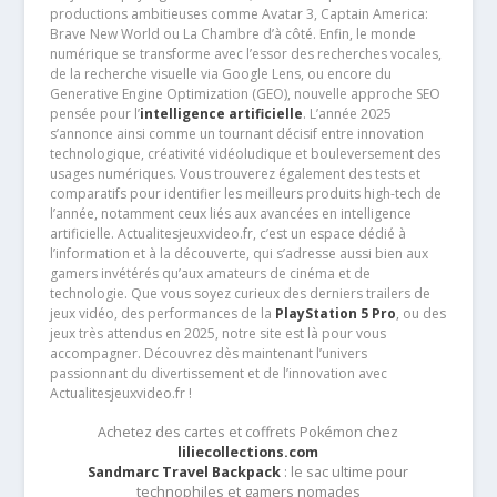
productions ambitieuses comme Avatar 3, Captain America:
Brave New World ou La Chambre d’à côté. Enfin, le monde
numérique se transforme avec l’essor des recherches vocales,
de la recherche visuelle via Google Lens, ou encore du
Generative Engine Optimization (GEO), nouvelle approche SEO
pensée pour l’
intelligence artificielle
. L’année 2025
s’annonce ainsi comme un tournant décisif entre innovation
technologique, créativité vidéoludique et bouleversement des
usages numériques. Vous trouverez également des tests et
comparatifs pour identifier les meilleurs produits high-tech de
l’année, notamment ceux liés aux avancées en intelligence
artificielle. Actualitesjeuxvideo.fr, c’est un espace dédié à
l’information et à la découverte, qui s’adresse aussi bien aux
gamers invétérés qu’aux amateurs de cinéma et de
technologie. Que vous soyez curieux des derniers trailers de
jeux vidéo, des performances de la
PlayStation 5 Pro
, ou des
jeux très attendus en 2025, notre site est là pour vous
accompagner. Découvrez dès maintenant l’univers
passionnant du divertissement et de l’innovation avec
Actualitesjeuxvideo.fr !
Achetez des cartes et coffrets Pokémon chez
liliecollections.com
Sandmarc Travel Backpack
: le sac ultime pour
technophiles et gamers nomades