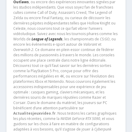
Outlaws
, ou encore des expériences innovantes signées par
les studios indépendants. Que vous soyez fan de franchises
cultes comme Call of Duty, Assassin’s Creed, The Legend of
Zelda ou encore Final Fantasy, ou curieux de découvrir les
dernières pépites indépendantes telles que Hollow Knight ou
Celeste, nous couvrons tout ce qui fait vibrer l’univers
vidéoludique. Suivez avec nous les tournois phares comme les
Worlds de
League of Legends
, les championnats de
CS:GO
, ou
encore les événements e-sport autour de
Valorant
et
Overwatch 2
. Ce domaine en plein essor continue de fédérer
des millions de passionnés à travers le monde. Les consoles
occupent une place centrale dans notre ligne éditoriale.
Découvrez tout ce qu’il faut savoir sur les dernières sorties
comme la PlayStation 5 Pro, conçue pour offrir des
performances inégalées en 4K, ou encore sur l’évolution des
plateformes Xbox et Nintendo. Nous couvrons également les
accessoires indispensables pour une expérience de jeu
optimale : casques gaming, claviers mécaniques, et les
dernières souris de marques réputées comme Razer et
Corsair. Dans le domaine du matériel, les joueurs sur PC
bénéficient d’une attention particulière sur
Actualitesjeuxvideo.fr
. Nous testons les cartes graphiques
les plus récentes, comme la
NVIDIA GeForce RTX 5090
, et vous
guidons sur les choix à faire en matière de configurations
adaptées à vos besoins, qu’il s’agisse de jouer à
Cyberpunk