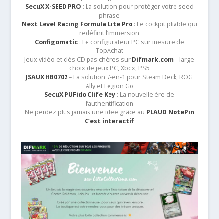
SecuX X-SEED PRO
: La solution pour protéger votre seed
phrase
Next Level Racing Formula Lite Pro
: Le cockpit pliable qui
redéfinit l’immersion
Configomatic
: Le configurateur PC sur mesure de
TopAchat
Jeux vidéo et clés CD pas chères sur
Difmark.com
– large
choix de jeux PC, Xbox, PS5
JSAUX HB0702
– La solution 7-en-1 pour Steam Deck, ROG
Ally et Legion Go
SecuX PUFido Clife Key
: La nouvelle ère de
l’authentification
Ne perdez plus jamais une idée grâce au
PLAUD NotePin
C’est interactif