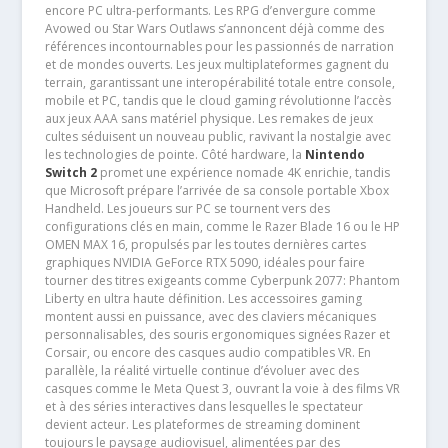
encore PC ultra-performants. Les RPG d’envergure comme
Avowed ou Star Wars Outlaws s’annoncent déjà comme des
références incontournables pour les passionnés de narration
et de mondes ouverts. Les jeux multiplateformes gagnent du
terrain, garantissant une interopérabilité totale entre console,
mobile et PC, tandis que le cloud gaming révolutionne l’accès
aux jeux AAA sans matériel physique. Les remakes de jeux
cultes séduisent un nouveau public, ravivant la nostalgie avec
les technologies de pointe. Côté hardware, la
Nintendo
Switch 2
promet une expérience nomade 4K enrichie, tandis
que Microsoft prépare l’arrivée de sa console portable Xbox
Handheld. Les joueurs sur PC se tournent vers des
configurations clés en main, comme le Razer Blade 16 ou le HP
OMEN MAX 16, propulsés par les toutes dernières cartes
graphiques NVIDIA GeForce RTX 5090, idéales pour faire
tourner des titres exigeants comme Cyberpunk 2077: Phantom
Liberty en ultra haute définition. Les accessoires gaming
montent aussi en puissance, avec des claviers mécaniques
personnalisables, des souris ergonomiques signées Razer et
Corsair, ou encore des casques audio compatibles VR. En
parallèle, la réalité virtuelle continue d’évoluer avec des
casques comme le Meta Quest 3, ouvrant la voie à des films VR
et à des séries interactives dans lesquelles le spectateur
devient acteur. Les plateformes de streaming dominent
toujours le paysage audiovisuel, alimentées par des