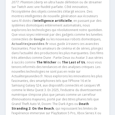
2077: Phantom Liberty
en ultra haute définition ou de streamer
sur Twitch avec une fluidité parfaite. Côté innovation,
l’écosystème des objets connectés s’élargit encore. Des
montres intelligentes de nouvelle génération aux écouteurs
sans fil dotés d’
intelligence artificielle
, en passant par des
systèmes domotiques entièrement automatisés, nous
explorons les technologies qui révolutionnent notre quotidien.
Que vous soyez intéressé par des gadgets comme les lunettes
connectées de
Google
ou les nouveaux robots domestiques,
Actualitesjeuxvideo.fr
vous guide à travers ces avancées
fascinantes. Pour les amateurs de cinéma et de séries, plongez
dans l’actualité des productions les plus marquantes. Des films
très attendus comme Dune : Partie Deux ou Avatar 3 aux séries
à succès comme
The Witcher
ou
The Last of Us
, nous vous
tenons informés des tendances et des analyses critiques .Les
nouvelles technologies ne sont pas en reste sur
Actualitesjeuxvideo.fr. Nous explorons les innovations les plus
fascinantes, des smartphones tels que l’iPhone 16 et le
Samsung Galaxy S24, aux dispositifs connectés et casques VR
comme le Meta Quest 3. En 2025, l’industrie du divertissement
numérique s’impose plus que jamais comme un carrefour
d’innovations majeures, porté par des titres phares tels que
Grand Theft Auto VI, Doom: The Dark Ages ou
Death
Stranding 2: On the Beach
, qui repoussent les limites de
l’expérience immersive sur PlayStation 5 Pro, Xbox Series X ou