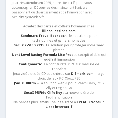
jeux très attendus en 2025, notre site est là pour vous
accompagner. Découvrez dès maintenant l’univers
passionnant du divertissement et de l’innovation avec
Actualitesjeuxvideo.fr !
Achetez des cartes et coffrets Pokémon chez
liliecollections.com
Sandmarc Travel Backpack
: le sac ultime pour
technophiles et gamers nomades
SecuX X-SEED PRO
: La solution pour protéger votre seed
phrase
Next Level Racing Formula Lite Pro
: Le cockpit pliable qui
redéfinit l’immersion
Configomatic
: Le configurateur PC sur mesure de
TopAchat
Jeux vidéo et clés CD pas chères sur
Difmark.com
– large
choix de jeux PC, Xbox, PS5
JSAUX HB0702
– La solution 7-en-1 pour Steam Deck, ROG
Ally et Legion Go
SecuX PUFido Clife Key
: La nouvelle ère de
l’authentification
Ne perdez plus jamais une idée grâce au
PLAUD NotePin
C’est interactif