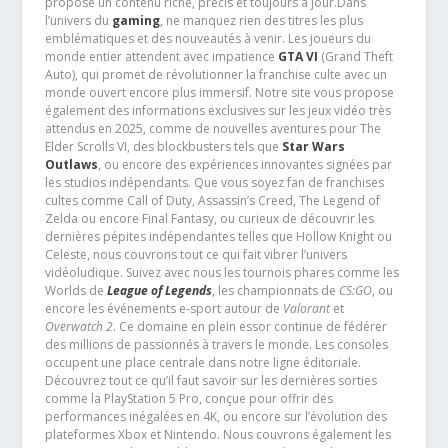
propose un contenu riche, précis et toujours à jour.Dans
l’univers du
gaming
, ne manquez rien des titres les plus
emblématiques et des nouveautés à venir. Les joueurs du
monde entier attendent avec impatience
GTA VI
(Grand Theft
Auto), qui promet de révolutionner la franchise culte avec un
monde ouvert encore plus immersif. Notre site vous propose
également des informations exclusives sur les jeux vidéo très
attendus en 2025, comme de nouvelles aventures pour The
Elder Scrolls VI, des blockbusters tels que
Star Wars
Outlaws
, ou encore des expériences innovantes signées par
les studios indépendants. Que vous soyez fan de franchises
cultes comme Call of Duty, Assassin’s Creed, The Legend of
Zelda ou encore Final Fantasy, ou curieux de découvrir les
dernières pépites indépendantes telles que Hollow Knight ou
Celeste, nous couvrons tout ce qui fait vibrer l’univers
vidéoludique. Suivez avec nous les tournois phares comme les
Worlds de
League of Legends
, les championnats de
CS:GO
, ou
encore les événements e-sport autour de
Valorant
et
Overwatch 2
. Ce domaine en plein essor continue de fédérer
des millions de passionnés à travers le monde. Les consoles
occupent une place centrale dans notre ligne éditoriale.
Découvrez tout ce qu’il faut savoir sur les dernières sorties
comme la PlayStation 5 Pro, conçue pour offrir des
performances inégalées en 4K, ou encore sur l’évolution des
plateformes Xbox et Nintendo. Nous couvrons également les