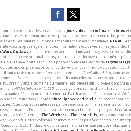
contournable pour tous les passionnés de
jeux vidéo
, de
cinéma
,
de
séries
et 
les tendances du moment, notre équipe vous propose un contenu riche, précis et
és à venir. Les joueurs du monde entier attendent avec impatience
GTA VI
(Gran
e site vous propose également des informations exclusives sur les jeux vidéo 
r Wars Outlaws
, ou encore des expériences innovantes signées par les studi
d of Zelda ou encore Final Fantasy, ou curieux de découvrir les dernières pépit
udique. Suivez avec nous les tournois phares comme les Worlds de
League of Leg
 Ce domaine en plein essor continue de fédérer des millions de passionnés à 
 qu’il faut savoir sur les dernières sorties comme la PlayStation 5 Pro, conçue 
s couvrons également les accessoires indispensables pour une expérience de je
t Corsair. Dans le domaine du matériel, les joueurs sur PC bénéficient d’une a
 comme la
NVIDIA GeForce RTX 5090
, et vous guidons sur les choix à faire en mati
ltra haute définition ou de streamer sur Twitch avec une fluidité parfaite. Côté
n aux écouteurs sans fil dotés d’
intelligence artificielle
, en passant par de
uotidien. Que vous soyez intéressé par des gadgets comme les lunettes connec
cées fascinantes. Pour les amateurs de cinéma et de séries, plongez dans l’actu
ux séries à succès comme
The Witcher
ou
The Last of Us
, nous vous tenons i
tesjeuxvideo.fr. Nous explorons les innovations les plus fascinantes, des smart
 Quest 3. En 2025, l’industrie du divertissement numérique s’impose plus que 
 VI, Doom: The Dark Ages ou
Death Stranding 2: On the Beach
, qui repoussen