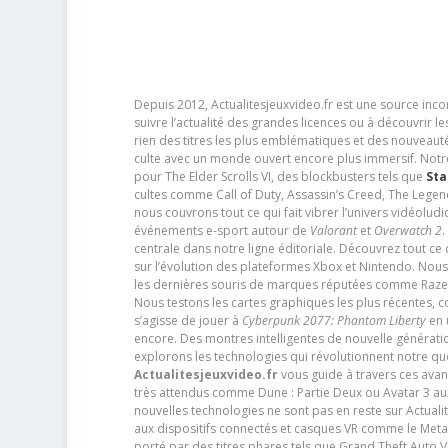
Depuis 2012, Actualitesjeuxvideo.fr est une source in
suivre l’actualité des grandes licences ou à découvrir 
rien des titres les plus emblématiques et des nouveaut
culte avec un monde ouvert encore plus immersif. Notr
pour The Elder Scrolls VI, des blockbusters tels que
Sta
cultes comme Call of Duty, Assassin’s Creed, The Legen
nous couvrons tout ce qui fait vibrer l’univers vidéol
événements e-sport autour de
Valorant
et
Overwatch 2
.
centrale dans notre ligne éditoriale. Découvrez tout ce
sur l’évolution des plateformes Xbox et Nintendo. Nou
les dernières souris de marques réputées comme Razer e
Nous testons les cartes graphiques les plus récentes,
s’agisse de jouer à
Cyberpunk 2077: Phantom Liberty
en u
encore. Des montres intelligentes de nouvelle génératio
explorons les technologies qui révolutionnent notre q
Actualitesjeuxvideo.fr
vous guide à travers ces avan
très attendus comme Dune : Partie Deux ou Avatar 3 a
nouvelles technologies ne sont pas en reste sur Actuali
aux dispositifs connectés et casques VR comme le Meta
porté par des titres phares tels que Grand Theft Auto