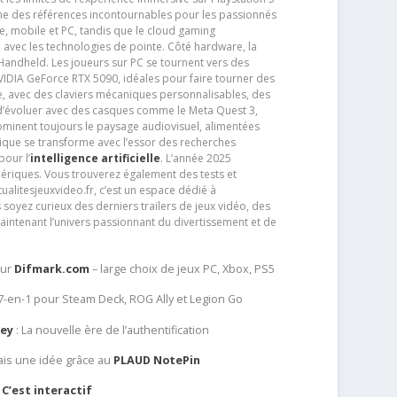
e des références incontournables pour les passionnés
e, mobile et PC, tandis que le cloud gaming
e avec les technologies de pointe. Côté hardware, la
andheld. Les joueurs sur PC se tournent vers des
IDIA GeForce RTX 5090, idéales pour faire tourner des
e, avec des claviers mécaniques personnalisables, des
e d’évoluer avec des casques comme le Meta Quest 3,
dominent toujours le paysage audiovisuel, alimentées
que se transforme avec l’essor des recherches
our l’
intelligence artificielle
. L’année 2025
ériques. Vous trouverez également des tests et
tualitesjeuxvideo.fr, c’est un espace dédié à
soyez curieux des derniers trailers de jeux vidéo, des
aintenant l’univers passionnant du divertissement et de
sur
Difmark.com
– large choix de jeux PC, Xbox, PS5
 7-en-1 pour Steam Deck, ROG Ally et Legion Go
Key
: La nouvelle ère de l’authentification
ais une idée grâce au
PLAUD NotePin
C’est interactif