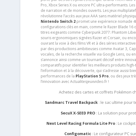
Pro, Xbox Series X ou encore PC ultra-performants. L
de narration et de mondes ouverts. Les jeux multiplatef
révolutionne l’accès aux jeux AAA sans matériel physiqu
Nintendo Switch 2
promet une expérience nomade 4K e
configurations clés en main, comme le Razer Blade 16 
titres exigeants comme Cyberpunk 2077: Phantom Libert
souris ergonomiques signées Razer et Corsair, ou encor
ouvrant la voie à des films VR et à des séries interact
par des productions ambitieuses comme Avatar 3, Capt
vocales, de la recherche visuelle via Google Lens, ou 
s’annonce ainsi comme un tournant décisif entre innov
comparatifs pour identifier les meilleurs produits high-t
l’information et à la découverte, qui s’adresse aussi b
performances de la
PlayStation 5 Pro
, ou des jeux t
l’innovation avec Actualitesjeuxvideo.fr !
Achetez des cartes et coffrets Pokémon 
Sandmarc Travel Backpack
: le sac ultime pour
SecuX X-SEED PRO
: La solution pour pr
Next Level Racing Formula Lite Pro
: Le cockpit
Configomatic
: Le configurateur PC s