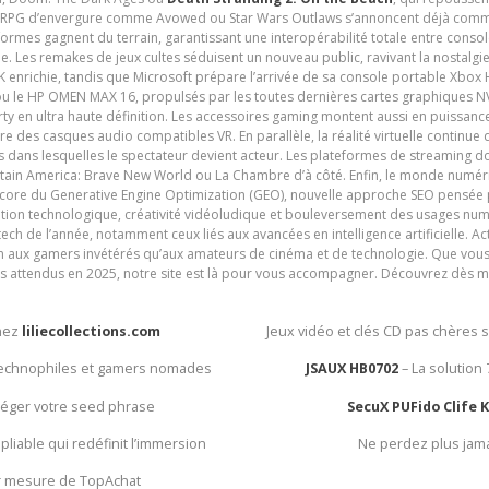
es RPG d’envergure comme Avowed ou Star Wars Outlaws s’annoncent déjà comm
ormes gagnent du terrain, garantissant une interopérabilité totale entre consol
e. Les remakes de jeux cultes séduisent un nouveau public, ravivant la nostalgi
nrichie, tandis que Microsoft prépare l’arrivée de sa console portable Xbox H
ou le HP OMEN MAX 16, propulsés par les toutes dernières cartes graphiques NV
y en ultra haute définition. Les accessoires gaming montent aussi en puissanc
e des casques audio compatibles VR. En parallèle, la réalité virtuelle continu
ives dans lesquelles le spectateur devient acteur. Les plateformes de streaming 
ain America: Brave New World ou La Chambre d’à côté. Enfin, le monde numéri
encore du Generative Engine Optimization (GEO), nouvelle approche SEO pensée p
ation technologique, créativité vidéoludique et bouleversement des usages num
ech de l’année, notamment ceux liés aux avancées en intelligence artificielle. Ac
ien aux gamers invétérés qu’aux amateurs de cinéma et de technologie. Que vous 
rès attendus en 2025, notre site est là pour vous accompagner. Découvrez dès m
chez
liliecollections.com
Jeux vidéo et clés CD pas chères 
 technophiles et gamers nomades
JSAUX HB0702
– La solution
otéger votre seed phrase
SecuX PUFido Clife 
 pliable qui redéfinit l’immersion
Ne perdez plus jam
ur mesure de TopAchat