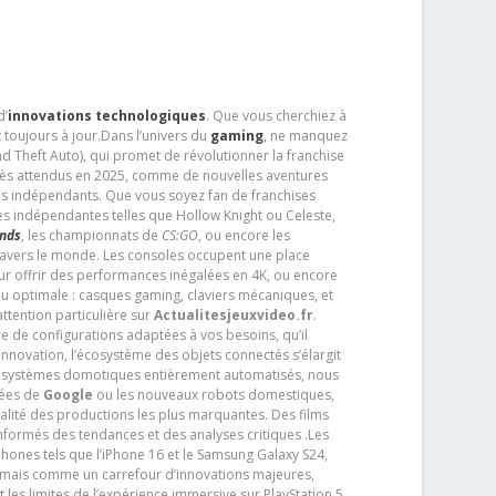
d’
innovations technologiques
. Que vous cherchiez à
 toujours à jour.Dans l’univers du
gaming
, ne manquez
d Theft Auto), qui promet de révolutionner la franchise
très attendus en 2025, comme de nouvelles aventures
os indépendants. Que vous soyez fan de franchises
es indépendantes telles que Hollow Knight ou Celeste,
ends
, les championnats de
CS:GO
, ou encore les
travers le monde. Les consoles occupent une place
pour offrir des performances inégalées en 4K, ou encore
u optimale : casques gaming, claviers mécaniques, et
ttention particulière sur
Actualitesjeuxvideo.fr
.
ère de configurations adaptées à vos besoins, qu’il
 innovation, l’écosystème des objets connectés s’élargit
s systèmes domotiques entièrement automatisés, nous
tées de
Google
ou les nouveaux robots domestiques,
alité des productions les plus marquantes. Des films
nformés des tendances et des analyses critiques .Les
phones tels que l’iPhone 16 et le Samsung Galaxy S24,
jamais comme un carrefour d’innovations majeures,
t les limites de l’expérience immersive sur PlayStation 5