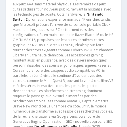
aux jeux AAA sans matériel physique. Les remakes de jeux
cultes séduisent un nouveau public, ravivant la nostalgie avec
les technologies de pointe. Côté hardware, la
Nintendo
Switch 2
promet une expérience nomade 4K enrichie, tandis
que Microsoft prépare l’arrivée de sa console portable Xbox
Handheld. Les joueurs sur PC se tournent vers des
configurations clés en main, comme le Razer Blade 16 ou le HP
OMEN MAX 16, propulsés par les toutes dernières cartes
graphiques NVIDIA GeForce RTX 5090, idéales pour faire
tourner des titres exigeants comme Cyberpunk 2077: Phantom
Liberty en ultra haute définition. Les accessoires gaming
montent aussi en puissance, avec des claviers mécaniques
personnalisables, des souris ergonomiques signées Razer et
Corsair, ou encore des casques audio compatibles VR. En
parallèle, la réalité virtuelle continue d’évoluer avec des
casques comme le Meta Quest 3, ouvrant la voie à des films VR
et à des séries interactives dans lesquelles le spectateur
devient acteur. Les plateformes de streaming dominent
toujours le paysage audiovisuel, alimentées par des
productions ambitieuses comme Avatar 3, Captain America:
Brave New World ou La Chambre d’à côté. Enfin, le monde
numérique se transforme avec l’essor des recherches vocales,
de la recherche visuelle via Google Lens, ou encore du
Generative Engine Optimization (GEO), nouvelle approche SEO
pensée pour l’
intelligence artificielle
. L’année 2025