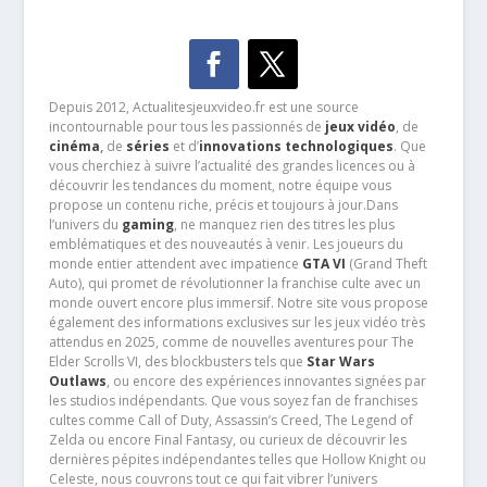
Depuis 2012, Actualitesjeuxvideo.fr est une source
incontournable pour tous les passionnés de
jeux vidéo
, de
cinéma
,
de
séries
et d’
innovations technologiques
. Que
vous cherchiez à suivre l’actualité des grandes licences ou à
découvrir les tendances du moment, notre équipe vous
propose un contenu riche, précis et toujours à jour.Dans
l’univers du
gaming
, ne manquez rien des titres les plus
emblématiques et des nouveautés à venir. Les joueurs du
monde entier attendent avec impatience
GTA VI
(Grand Theft
Auto), qui promet de révolutionner la franchise culte avec un
monde ouvert encore plus immersif. Notre site vous propose
également des informations exclusives sur les jeux vidéo très
attendus en 2025, comme de nouvelles aventures pour The
Elder Scrolls VI, des blockbusters tels que
Star Wars
Outlaws
, ou encore des expériences innovantes signées par
les studios indépendants. Que vous soyez fan de franchises
cultes comme Call of Duty, Assassin’s Creed, The Legend of
Zelda ou encore Final Fantasy, ou curieux de découvrir les
dernières pépites indépendantes telles que Hollow Knight ou
Celeste, nous couvrons tout ce qui fait vibrer l’univers