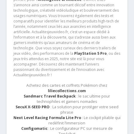
s’annonce ainsi comme un tournant décisif entre innovation
technologique, créativité vidéoludique et bouleversement des
usages numériques. Vous trouverez également des tests et
comparatifs pour identifier les meilleurs produits high-tech de
l’année, notamment ceux liés aux avancées en intelligence
artificielle. Actualitesjeuxvideo.fr, c’est un espace dédié à
l’information et à la découverte, qui s’adresse aussi bien aux
gamers invétérés qu’aux amateurs de cinéma et de
technologie. Que vous soyez curieux des derniers trailers de
jeux vidéo, des performances de la
PlayStation 5 Pro
, ou des
jeux très attendus en 2025, notre site est là pour vous
accompagner. Découvrez dès maintenant l’univers
passionnant du divertissement et de l’innovation avec
Actualitesjeuxvideo.fr !
Achetez des cartes et coffrets Pokémon chez
liliecollections.com
Sandmarc Travel Backpack
: le sac ultime pour
technophiles et gamers nomades
SecuX X-SEED PRO
: La solution pour protéger votre seed
phrase
Next Level Racing Formula Lite Pro
: Le cockpit pliable qui
redéfinit l’immersion
Configomatic
: Le configurateur PC sur mesure de
TopAchat