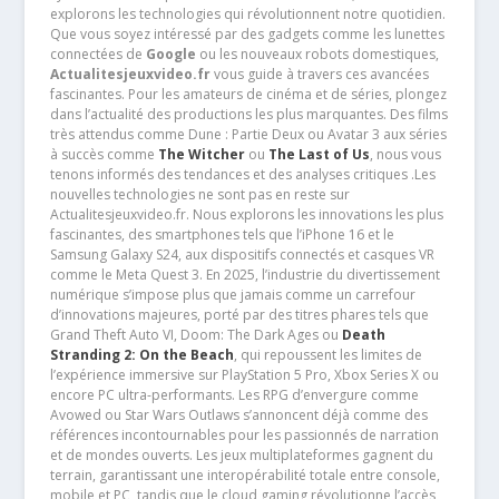
explorons les technologies qui révolutionnent notre quotidien.
Que vous soyez intéressé par des gadgets comme les lunettes
connectées de
Google
ou les nouveaux robots domestiques,
Actualitesjeuxvideo.fr
vous guide à travers ces avancées
fascinantes. Pour les amateurs de cinéma et de séries, plongez
dans l’actualité des productions les plus marquantes. Des films
très attendus comme Dune : Partie Deux ou Avatar 3 aux séries
à succès comme
The Witcher
ou
The Last of Us
, nous vous
tenons informés des tendances et des analyses critiques .Les
nouvelles technologies ne sont pas en reste sur
Actualitesjeuxvideo.fr. Nous explorons les innovations les plus
fascinantes, des smartphones tels que l’iPhone 16 et le
Samsung Galaxy S24, aux dispositifs connectés et casques VR
comme le Meta Quest 3. En 2025, l’industrie du divertissement
numérique s’impose plus que jamais comme un carrefour
d’innovations majeures, porté par des titres phares tels que
Grand Theft Auto VI, Doom: The Dark Ages ou
Death
Stranding 2: On the Beach
, qui repoussent les limites de
l’expérience immersive sur PlayStation 5 Pro, Xbox Series X ou
encore PC ultra-performants. Les RPG d’envergure comme
Avowed ou Star Wars Outlaws s’annoncent déjà comme des
références incontournables pour les passionnés de narration
et de mondes ouverts. Les jeux multiplateformes gagnent du
terrain, garantissant une interopérabilité totale entre console,
mobile et PC, tandis que le cloud gaming révolutionne l’accès