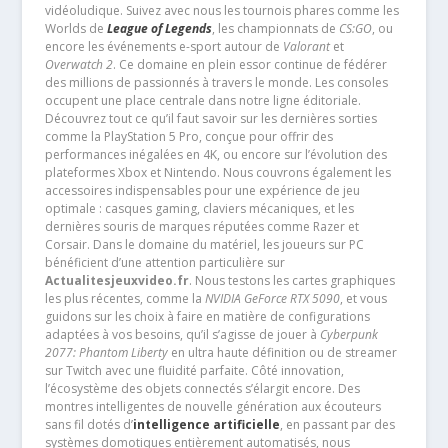
vidéoludique. Suivez avec nous les tournois phares comme les
Worlds de
League of Legends
, les championnats de
CS:GO
, ou
encore les événements e-sport autour de
Valorant
et
Overwatch 2
. Ce domaine en plein essor continue de fédérer
des millions de passionnés à travers le monde. Les consoles
occupent une place centrale dans notre ligne éditoriale.
Découvrez tout ce qu’il faut savoir sur les dernières sorties
comme la PlayStation 5 Pro, conçue pour offrir des
performances inégalées en 4K, ou encore sur l’évolution des
plateformes Xbox et Nintendo. Nous couvrons également les
accessoires indispensables pour une expérience de jeu
optimale : casques gaming, claviers mécaniques, et les
dernières souris de marques réputées comme Razer et
Corsair. Dans le domaine du matériel, les joueurs sur PC
bénéficient d’une attention particulière sur
Actualitesjeuxvideo.fr
. Nous testons les cartes graphiques
les plus récentes, comme la
NVIDIA GeForce RTX 5090
, et vous
guidons sur les choix à faire en matière de configurations
adaptées à vos besoins, qu’il s’agisse de jouer à
Cyberpunk
2077: Phantom Liberty
en ultra haute définition ou de streamer
sur Twitch avec une fluidité parfaite. Côté innovation,
l’écosystème des objets connectés s’élargit encore. Des
montres intelligentes de nouvelle génération aux écouteurs
sans fil dotés d’
intelligence artificielle
, en passant par des
systèmes domotiques entièrement automatisés, nous