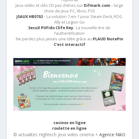
Jeux vidéo et clés CD pas chères sur
Difmark.com
– large
choix de jeux PC, Xbox, PS5
JSAUX HB0702
– La solution 7-en-1 pour Steam Deck, ROG
Ally et Legion Go
SecuX PUFido Clife Key
: La nouvelle ère de
l’authentification
Ne perdez plus jamais une idée grâce au
PLAUD NotePin
C’est interactif
casinos en ligne
roulette en ligne
© actualites Hightech jeux video cinema +
Agence NikO