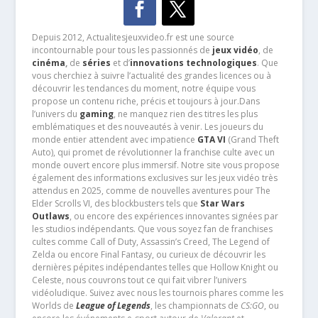
Depuis 2012, Actualitesjeuxvideo.fr est une source
incontournable pour tous les passionnés de
jeux vidéo
, de
cinéma
,
de
séries
et d’
innovations technologiques
. Que
vous cherchiez à suivre l’actualité des grandes licences ou à
découvrir les tendances du moment, notre équipe vous
propose un contenu riche, précis et toujours à jour.Dans
l’univers du
gaming
, ne manquez rien des titres les plus
emblématiques et des nouveautés à venir. Les joueurs du
monde entier attendent avec impatience
GTA VI
(Grand Theft
Auto), qui promet de révolutionner la franchise culte avec un
monde ouvert encore plus immersif. Notre site vous propose
également des informations exclusives sur les jeux vidéo très
attendus en 2025, comme de nouvelles aventures pour The
Elder Scrolls VI, des blockbusters tels que
Star Wars
Outlaws
, ou encore des expériences innovantes signées par
les studios indépendants. Que vous soyez fan de franchises
cultes comme Call of Duty, Assassin’s Creed, The Legend of
Zelda ou encore Final Fantasy, ou curieux de découvrir les
dernières pépites indépendantes telles que Hollow Knight ou
Celeste, nous couvrons tout ce qui fait vibrer l’univers
vidéoludique. Suivez avec nous les tournois phares comme les
Worlds de
League of Legends
, les championnats de
CS:GO
, ou