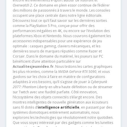
encore les événements e-sport autour de
Valorant
et
Overwatch 2
. Ce domaine en plein essor continue de fédérer
des millions de passionnés à travers le monde. Les consoles
occupent une place centrale dans notre ligne éditoriale.
Découvrez tout ce qu’il faut savoir sur les dernières sorties
comme la PlayStation 5 Pro, conçue pour offrir des
performances inégalées en 4K, ou encore sur l’évolution des
plateformes Xbox et Nintendo. Nous couvrons également les
accessoires indispensables pour une expérience de jeu
optimale : casques gaming, claviers mécaniques, et les
dernières souris de marques réputées comme Razer et
Corsair. Dans le domaine du matériel, les joueurs sur PC
bénéficient d’une attention particulière sur
Actualitesjeuxvideo.fr
. Nous testons les cartes graphiques
les plus récentes, comme la
NVIDIA GeForce RTX 5090
, et vous
guidons sur les choix à faire en matière de configurations
adaptées à vos besoins, qu’il s’agisse de jouer à
Cyberpunk
2077: Phantom Liberty
en ultra haute définition ou de streamer
sur Twitch avec une fluidité parfaite. Côté innovation,
l’écosystème des objets connectés s’élargit encore. Des
montres intelligentes de nouvelle génération aux écouteurs
sans fil dotés d’
intelligence artificielle
, en passant par des
systèmes domotiques entièrement automatisés, nous
explorons les technologies qui révolutionnent notre quotidien.
Que vous soyez intéressé par des gadgets comme les lunettes