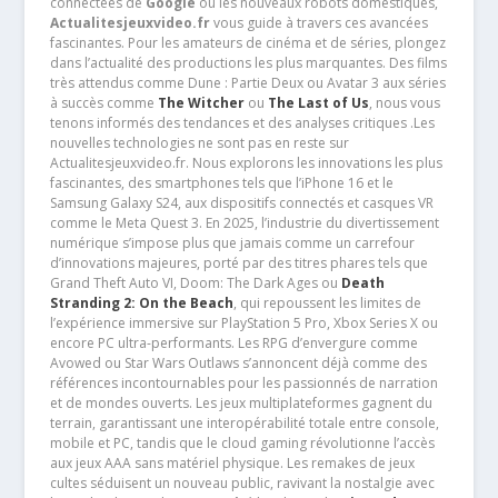
connectées de
Google
ou les nouveaux robots domestiques,
Actualitesjeuxvideo.fr
vous guide à travers ces avancées
fascinantes. Pour les amateurs de cinéma et de séries, plongez
dans l’actualité des productions les plus marquantes. Des films
très attendus comme Dune : Partie Deux ou Avatar 3 aux séries
à succès comme
The Witcher
ou
The Last of Us
, nous vous
tenons informés des tendances et des analyses critiques .Les
nouvelles technologies ne sont pas en reste sur
Actualitesjeuxvideo.fr. Nous explorons les innovations les plus
fascinantes, des smartphones tels que l’iPhone 16 et le
Samsung Galaxy S24, aux dispositifs connectés et casques VR
comme le Meta Quest 3. En 2025, l’industrie du divertissement
numérique s’impose plus que jamais comme un carrefour
d’innovations majeures, porté par des titres phares tels que
Grand Theft Auto VI, Doom: The Dark Ages ou
Death
Stranding 2: On the Beach
, qui repoussent les limites de
l’expérience immersive sur PlayStation 5 Pro, Xbox Series X ou
encore PC ultra-performants. Les RPG d’envergure comme
Avowed ou Star Wars Outlaws s’annoncent déjà comme des
références incontournables pour les passionnés de narration
et de mondes ouverts. Les jeux multiplateformes gagnent du
terrain, garantissant une interopérabilité totale entre console,
mobile et PC, tandis que le cloud gaming révolutionne l’accès
aux jeux AAA sans matériel physique. Les remakes de jeux
cultes séduisent un nouveau public, ravivant la nostalgie avec