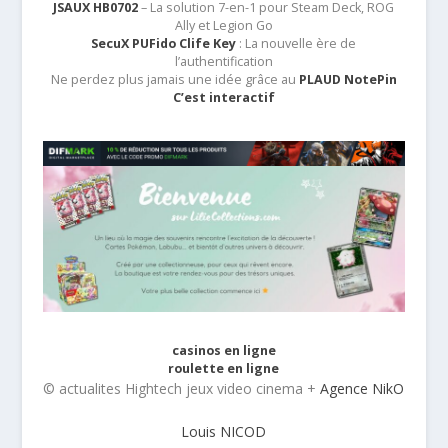
JSAUX HB0702
– La solution 7-en-1 pour Steam Deck, ROG
Ally et Legion Go
SecuX PUFido Clife Key
: La nouvelle ère de
l’authentification
Ne perdez plus jamais une idée grâce au
PLAUD NotePin
C’est interactif
casinos en ligne
roulette en ligne
© actualites Hightech jeux video cinema +
Agence NikO
Louis NICOD