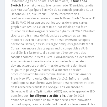
les technologies de pointe. Côté hardware, la
Nintendo
Switch 2
promet une expérience nomade 4K enrichie, tandis
que Microsoft prépare l’arrivée de sa console portable Xbox
Handheld. Les joueurs sur PC se tournent vers des
configurations clés en main, comme le Razer Blade 16 ou le HP
OMEN MAX 16, propulsés par les toutes dernières cartes
graphiques NVIDIA GeForce RTX 5090, idéales pour faire
tourner des titres exigeants comme Cyberpunk 2077: Phantom
Liberty en ultra haute définition. Les accessoires gaming
montent aussi en puissance, avec des claviers mécaniques
personnalisables, des souris ergonomiques signées Razer et
Corsair, ou encore des casques audio compatibles VR. En
parallèle, la réalité virtuelle continue d’évoluer avec des
casques comme le Meta Quest 3, ouvrant la voie à des films VR
et à des séries interactives dans lesquelles le spectateur
devient acteur. Les plateformes de streaming dominent
toujours le paysage audiovisuel, alimentées par des
productions ambitieuses comme Avatar 3, Captain America:
Brave New World ou La Chambre d’à côté. Enfin, le monde
numérique se transforme avec l’essor des recherches vocales,
de la recherche visuelle via Google Lens, ou encore du
Generative Engine Optimization (GEO), nouvelle approche SEO
pensée pour l’
intelligence artificielle
. L’année 2025
s’annonce ainsi comme un tournant décisif entre innovation
technologique, créativité vidéoludique et bouleversement des