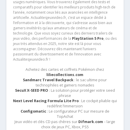
usages numériques. Vous trouverez également des tests et
comparatifs pour identifier les meilleurs produits high-tech de
l’année, notamment ceux liés aux avancées en intelligence
artificielle. Actualitesjeuxvideo.fr, c’est un espace dédié à
l’information et à la découverte, qui s’adresse aussi bien aux
gamers invétérés qu’aux amateurs de cinéma et de
technologie. Que vous soyez curieux des derniers trailers de
jeux vidéo, des performances de la
PlayStation 5 Pro
, ou des
jeux très attendus en 2025, notre site est là pour vous
accompagner. Découvrez dès maintenant l’univers
passionnant du divertissement et de l’innovation avec
Actualitesjeuxvideo.fr !
Achetez des cartes et coffrets Pokémon chez
liliecollections.com
Sandmarc Travel Backpack
: le sac ultime pour
technophiles et gamers nomades
SecuX X-SEED PRO
: La solution pour protéger votre seed
phrase
Next Level Racing Formula Lite Pro
: Le cockpit pliable qui
redéfinit l’immersion
Configomatic
: Le configurateur PC sur mesure de
TopAchat
Jeux vidéo et clés CD pas chères sur
Difmark.com
– large
choix de jeux PC, Xbox, PS5