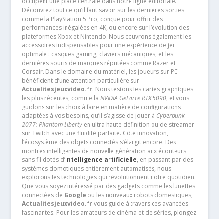
occupent une place centrale dans notre ligne éditoriale.
Découvrez tout ce qu’il faut savoir sur les dernières sorties
comme la PlayStation 5 Pro, conçue pour offrir des
performances inégalées en 4K, ou encore sur l’évolution des
plateformes Xbox et Nintendo. Nous couvrons également les
accessoires indispensables pour une expérience de jeu
optimale : casques gaming, claviers mécaniques, et les
dernières souris de marques réputées comme Razer et
Corsair. Dans le domaine du matériel, les joueurs sur PC
bénéficient d’une attention particulière sur
Actualitesjeuxvideo.fr
. Nous testons les cartes graphiques
les plus récentes, comme la
NVIDIA GeForce RTX 5090
, et vous
guidons sur les choix à faire en matière de configurations
adaptées à vos besoins, qu’il s’agisse de jouer à
Cyberpunk
2077: Phantom Liberty
en ultra haute définition ou de streamer
sur Twitch avec une fluidité parfaite. Côté innovation,
l’écosystème des objets connectés s’élargit encore. Des
montres intelligentes de nouvelle génération aux écouteurs
sans fil dotés d’
intelligence artificielle
, en passant par des
systèmes domotiques entièrement automatisés, nous
explorons les technologies qui révolutionnent notre quotidien.
Que vous soyez intéressé par des gadgets comme les lunettes
connectées de
Google
ou les nouveaux robots domestiques,
Actualitesjeuxvideo.fr
vous guide à travers ces avancées
fascinantes. Pour les amateurs de cinéma et de séries, plongez