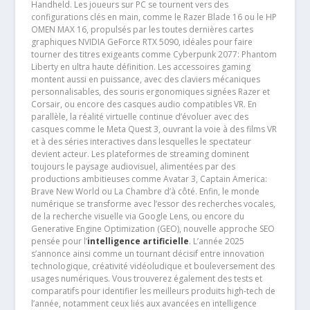
Handheld. Les joueurs sur PC se tournent vers des
configurations clés en main, comme le Razer Blade 16 ou le HP
OMEN MAX 16, propulsés par les toutes dernières cartes
graphiques NVIDIA GeForce RTX 5090, idéales pour faire
tourner des titres exigeants comme Cyberpunk 2077: Phantom
Liberty en ultra haute définition. Les accessoires gaming
montent aussi en puissance, avec des claviers mécaniques
personnalisables, des souris ergonomiques signées Razer et
Corsair, ou encore des casques audio compatibles VR. En
parallèle, la réalité virtuelle continue d’évoluer avec des
casques comme le Meta Quest 3, ouvrant la voie à des films VR
et à des séries interactives dans lesquelles le spectateur
devient acteur. Les plateformes de streaming dominent
toujours le paysage audiovisuel, alimentées par des
productions ambitieuses comme Avatar 3, Captain America:
Brave New World ou La Chambre d’à côté. Enfin, le monde
numérique se transforme avec l’essor des recherches vocales,
de la recherche visuelle via Google Lens, ou encore du
Generative Engine Optimization (GEO), nouvelle approche SEO
pensée pour l’
intelligence artificielle
. L’année 2025
s’annonce ainsi comme un tournant décisif entre innovation
technologique, créativité vidéoludique et bouleversement des
usages numériques. Vous trouverez également des tests et
comparatifs pour identifier les meilleurs produits high-tech de
l’année, notamment ceux liés aux avancées en intelligence