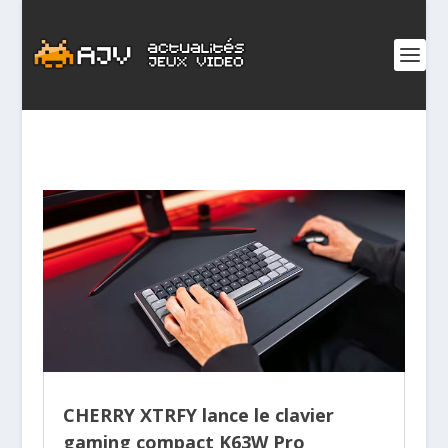
CHERRY XTRFY lance le clavier
gaming compact K63W Pro