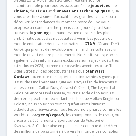
Depuis 2012, Actualitesjeuxvideo.fr est une source
incontournable pour tous les passionnés de
jeux vidéo
, de
cinéma
,
de
séries
et d’
innovations technologiques
. Que
vous cherchiez à suivre l’actualité des grandes licences ou à
découvrir les tendances du moment, notre équipe vous
propose un contenu riche, précis et toujours à jour.Dans
l’univers du
gaming
, ne manquez rien des titres les plus
emblématiques et des nouveautés à venir. Les joueurs du
monde entier attendent avec impatience
GTA VI
(Grand Theft
Auto), qui promet de révolutionner la franchise culte avec un
monde ouvert encore plus immersif. Notre site vous propose
également des informations exclusives sur les jeux vidéo très
attendus en 2025, comme de nouvelles aventures pour The
Elder Scrolls VI, des blockbusters tels que
Star Wars
Outlaws
, ou encore des expériences innovantes signées par
les studios indépendants. Que vous soyez fan de franchises
cultes comme Call of Duty, Assassin’s Creed, The Legend of
Zelda ou encore Final Fantasy, ou curieux de découvrir les
dernières pépites indépendantes telles que Hollow Knight ou
Celeste, nous couvrons tout ce qui fait vibrer l’univers
vidéoludique. Suivez avec nous les tournois phares comme les
Worlds de
League of Legends
, les championnats de
CS:GO
, ou
encore les événements e-sport autour de
Valorant
et
Overwatch 2
. Ce domaine en plein essor continue de fédérer
des millions de passionnés à travers le monde. Les consoles