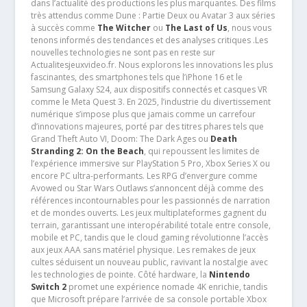
dans l’actualité des productions les plus marquantes. Des films
très attendus comme Dune : Partie Deux ou Avatar 3 aux séries
à succès comme
The Witcher
ou
The Last of Us
, nous vous
tenons informés des tendances et des analyses critiques .Les
nouvelles technologies ne sont pas en reste sur
Actualitesjeuxvideo.fr. Nous explorons les innovations les plus
fascinantes, des smartphones tels que l’iPhone 16 et le
Samsung Galaxy S24, aux dispositifs connectés et casques VR
comme le Meta Quest 3. En 2025, l’industrie du divertissement
numérique s’impose plus que jamais comme un carrefour
d’innovations majeures, porté par des titres phares tels que
Grand Theft Auto VI, Doom: The Dark Ages ou
Death
Stranding 2: On the Beach
, qui repoussent les limites de
l’expérience immersive sur PlayStation 5 Pro, Xbox Series X ou
encore PC ultra-performants. Les RPG d’envergure comme
Avowed ou Star Wars Outlaws s’annoncent déjà comme des
références incontournables pour les passionnés de narration
et de mondes ouverts. Les jeux multiplateformes gagnent du
terrain, garantissant une interopérabilité totale entre console,
mobile et PC, tandis que le cloud gaming révolutionne l’accès
aux jeux AAA sans matériel physique. Les remakes de jeux
cultes séduisent un nouveau public, ravivant la nostalgie avec
les technologies de pointe. Côté hardware, la
Nintendo
Switch 2
promet une expérience nomade 4K enrichie, tandis
que Microsoft prépare l’arrivée de sa console portable Xbox