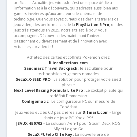
artificielle. Actualitesjeuxvideo.fr, c’est un espace dédié à
l’information et à la découverte, qui s’adresse aussi bien aux
gamers invétérés qu’aux amateurs de cinéma et de
technologie. Que vous soyez curieux des derniers trailers de
jeux vidéo, des performances de la
PlayStation 5 Pro
, ou des
jeux très attendus en 2025, notre site est là pour vous
accompagner. Découvrez dès maintenant l’univers
passionnant du divertissement et de l’innovation avec
Actualitesjeuxvideo.fr !
Achetez des cartes et coffrets Pokémon chez
liliecollections.com
Sandmarc Travel Backpack
: le sac ultime pour
technophiles et gamers nomades
SecuX X-SEED PRO
: La solution pour protéger votre seed
phrase
Next Level Racing Formula Lite Pro
: Le cockpit pliable qui
redéfinit l’immersion
Configomatic
: Le configurateur PC sur mesure de
TopAchat
Jeux vidéo et clés CD pas chères sur
Difmark.com
– large
choix de jeux PC, Xbox, PS5
JSAUX HB0702
– La solution 7-en-1 pour Steam Deck, ROG
Ally et Legion Go
SecuX PUFido Clife Key
: La nouvelle ère de