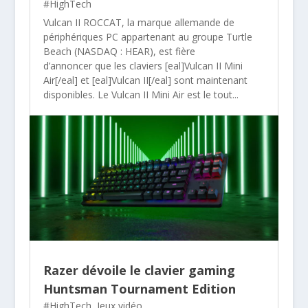
#HighTech
Vulcan II ROCCAT, la marque allemande de
périphériques PC appartenant au groupe Turtle
Beach (NASDAQ : HEAR), est fière
d’annoncer que les claviers [eal]Vulcan II Mini
Air[/eal] et [eal]Vulcan II[/eal] sont maintenant
disponibles. Le Vulcan II Mini Air est le tout...
Razer dévoile le clavier gaming
Huntsman Tournament Edition
#HighTech
,
Jeux vidéo