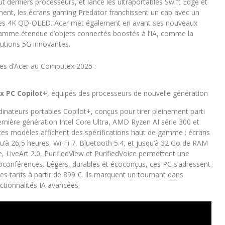
t derniers processeurs, et lance les ultraportables Swift Edge et
sement, les écrans gaming Predator franchissent un cap avec un
alles 4K QD-OLED. Acer met également en avant ses nouveaux
 gamme étendue d’objets connectés boostés à l’IA, comme la
utions 5G innovantes.
ces d’Acer au Computex 2025 :
x PC Copilot+
, équipés des processeurs de nouvelle génération
inateurs portables Copilot+, conçus pour tirer pleinement parti
 dernière génération Intel Core Ultra, AMD Ryzen AI série 300 et
ces modèles affichent des spécifications haut de gamme : écrans
à 26,5 heures, Wi-Fi 7, Bluetooth 5.4, et jusqu’à 32 Go de RAM
iveArt 2.0, PurifiedView et PurifiedVoice permettent une
sioconférences. Légers, durables et écoconçus, ces PC s’adressent
es tarifs à partir de 899 €. Ils marquent un tournant dans
nctionnalités IA avancées.