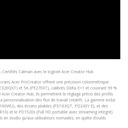
; Certifiés Calman avec le logiciel Acer Creator Hub
crans Acer ProCreator offrent une précision colorimétrique
PE320QXT) et 5K (PE270XT), calibrés Delta E<1 et couvrant 99 %
Acer Creator Hub, ils permettent le réglage précis des profils
a personnalisation des flux de travail créatifs. La gamme inclut
160WU), des écrans pliables (PD163QT, PD243Y E), et des
) et le PD1520s (Full HD portable avec streaming intégré).
s en studio qu’aux utilisateurs nomades, en quête d’outils