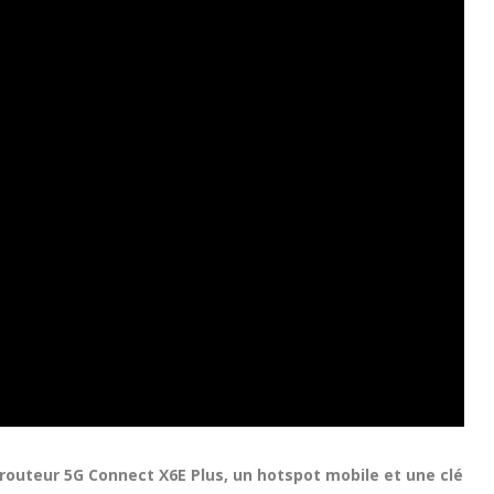
n routeur 5G Connect X6E Plus, un hotspot mobile et une clé