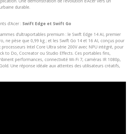
pplication. Une démonstration de l’évolution d’Acer vers un
 urbaine durable.
nts d’Acer :
Swift Edge et Swift Go
 gammes d’ultraportables premium : le Swift Edge 14 AI, premier
 ne pèse que 0,99 kg ; et les Swift Go 14 et 16 AI, conçus pour
 processeurs Intel Core Ultra série 200V avec NPU intégré, pour
k to Do, Cocreator ou Studio Effects. Ces portables fins,
mbinent performances, connectivité Wi-Fi 7, caméras IR 1080p,
Gold. Une réponse idéale aux attentes des utilisateurs créatifs,