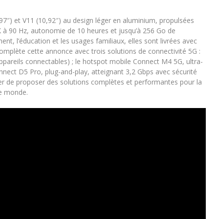
,97″) et V11 (10,92″) au design léger en aluminium, propulsées
 à 90 Hz, autonomie de 10 heures et jusqu’à 256 Go de
ent, l’éducation et les usages familiaux, elles sont livrées avec
complète cette annonce avec trois solutions de connectivité 5G :
ppareils connectables) ; le hotspot mobile Connect M4 5G, ultra-
onnect D5 Pro, plug-and-play, atteignant 3,2 Gbps avec sécurité
Acer de proposer des solutions complètes et performantes pour la
 le monde.