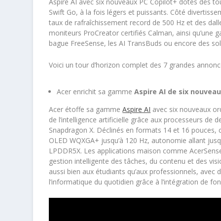
Aspire AI avec six nouveaux PC Copilot+ dotés des tou
Swift Go, à la fois légers et puissants. Côté divertis
taux de rafraîchissement record de 500 Hz et des d
moniteurs ProCreator certifiés Calman, ainsi qu’une
bague FreeSense, les AI TransBuds ou encore des sol
Voici un tour d’horizon complet des 7 grandes annon
Acer enrichit sa gamme
Aspire AI de six nouveau
Acer étoffe sa gamme
Aspire AI
avec six nouveaux ord
de l’intelligence artificielle grâce aux processeurs de
Snapdragon X. Déclinés en formats 14 et 16 pouces, 
OLED WQXGA+ jusqu’à 120 Hz, autonomie allant jusqu’
LPDDR5X. Les applications maison comme AcerSense, L
gestion intelligente des tâches, du contenu et des vi
aussi bien aux étudiants qu’aux professionnels, avec d
l’informatique du quotidien grâce à l’intégration de fo