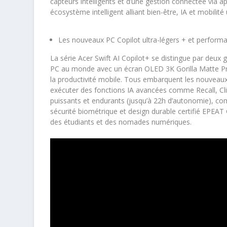
capteurs intelligents et d’une gestion connectée via a
écosystème intelligent alliant bien-être, IA et mobilité
Les nouveaux PC Copilot ultra-légers + et performa
La série Acer Swift AI Copilot+ se distingue par deux
PC au monde avec un écran OLED 3K Gorilla Matte Pro,
la productivité mobile. Tous embarquent les nouveaux
exécuter des fonctions IA avancées comme Recall, Clic
puissants et endurants (jusqu’à 22h d’autonomie), co
sécurité biométrique et design durable certifié EPEAT 
des étudiants et des nomades numériques.