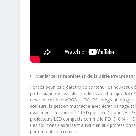
Acer lance les
moniteurs de la série ProCreator
Pensés pour les créateurs de contenu, les nouveaux é
professionnelle avec des modèles allant jusqu’à 6K (
des espaces AdobeRGB et DCI-P3. Intégrant le logiciel 
couleurs, la gestion multitâche avec écran partagé et l
également un moniteur OLED portable 16 pouces (PE
projecteurs LED compacts comme le PD1810 (4K HDR10
Ces solutions s’adressent aussi bien aux professionnel
performants et compacts.