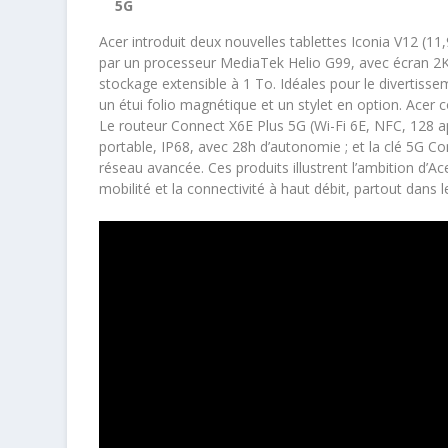
5G
Acer introduit deux nouvelles tablettes Iconia V12 (11
par un processeur MediaTek Helio G99, avec écran 2K
stockage extensible à 1 To. Idéales pour le divertissem
un étui folio magnétique et un stylet en option. Acer 
Le routeur Connect X6E Plus 5G (Wi-Fi 6E, NFC, 128 a
portable, IP68, avec 28h d’autonomie ; et la clé 5G C
réseau avancée. Ces produits illustrent l’ambition d’
mobilité et la connectivité à haut débit, partout dans