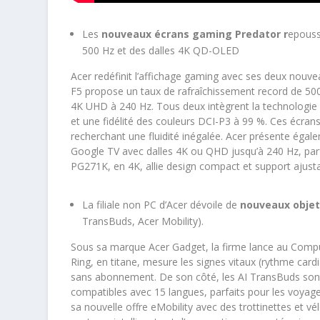
Les
nouveaux écrans gaming Predator r
epouss
500 Hz et des dalles 4K QD-OLED
Acer redéfinit l’affichage gaming avec ses deux no
F5 propose un taux de rafraîchissement record de 50
4K UHD à 240 Hz. Tous deux intègrent la technolog
et une fidélité des couleurs DCI-P3 à 99 %. Ces écran
recherchant une fluidité inégalée. Acer présente ég
Google TV avec dalles 4K ou QHD jusqu’à 240 Hz, parfai
PG271K, en 4K, allie design compact et support ajus
La filiale non PC d’Acer dévoile de
nouveaux objet
TransBuds, Acer Mobility).
Sous sa marque Acer Gadget, la firme lance au Comp
Ring, en titane, mesure les signes vitaux (rythme car
sans abonnement. De son côté, les AI TransBuds sont 
compatibles avec 15 langues, parfaits pour les voyages
sa nouvelle offre eMobility avec des trottinettes et v