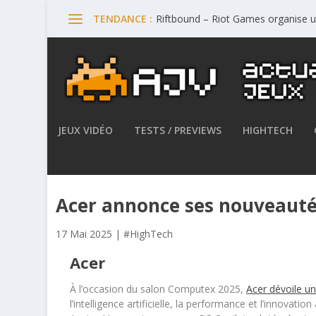
Riftbound – Riot Games organise 
TENDANCE :
JEUX VIDÉO
TESTS / PREVIEWS
HIGHTECH
Acer annonce ses nouveaut
17 Mai 2025
|
#HighTech
Acer
À l’occasion du salon Computex 2025,
Acer dévoile u
l’intelligence artificielle, la performance et l’innovat