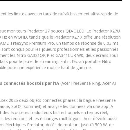
ent les limites avec un taux de rafraîchissement ultra-rapide de
uveaux moniteurs Predator 27 pouces QD-OLED. Le Predator X27U
0 Hz en WQHD, tandis que le Predator X27 X offre une résolution
ie AMD FreeSync Premium Pro, un temps de réponse de 0,03 ms,
s sont conçus pour les joueurs professionnels et les passionnés
alement les Nitro GA321QK P et GA341CUR W0, deux écrans sous
ts pour le jeu et le streaming. Enfin, l’écran portable Nitro
table pour une expérience mobile haut de gamme.
s connectés boostés par l’IA
(Acer FreeSense Ring, Acer AI
utex 2025 deux objets connectés phares : la bague FreeSense
diaque, SpO2, sommeil) et analyse les données via une app IA
des écouteurs traducteurs bidirectionnels en temps réel,
, les réunions et les échanges multilingues. Acer dévoile aussi
élos électriques Predator, dotés de moteurs jusqu’à 500 W, de