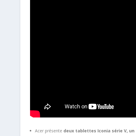
Acer présente
deux tablettes Iconia série V, u