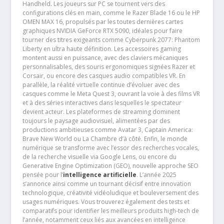
Handheld. Les joueurs sur PC se tournent vers des
configurations clés en main, comme le Razer Blade 16 ou le HP
OMEN MAX 16, propulsés par les toutes dernières cartes
graphiques NVIDIA GeForce RTX 5090, idéales pour faire
tourner des titres exigeants comme Cyberpunk 2077: Phantom
Liberty en ultra haute définition. Les accessoires gaming
montent aussi en puissance, avec des claviers mécaniques
personnalisables, des souris ergonomiques signées Razer et
Corsair, ou encore des casques audio compatibles VR. En
parallèle, la réalité virtuelle continue d’évoluer avec des
casques comme le Meta Quest 3, ouvrant la voie à des films VR
et à des séries interactives dans lesquelles le spectateur
devient acteur. Les plateformes de streaming dominent
toujours le paysage audiovisuel, alimentées par des
productions ambitieuses comme Avatar 3, Captain America:
Brave New World ou La Chambre d’à côté. Enfin, le monde
numérique se transforme avec l’essor des recherches vocales,
de la recherche visuelle via Google Lens, ou encore du
Generative Engine Optimization (GEO), nouvelle approche SEO
pensée pour l’
intelligence artificielle
. L’année 2025
s’annonce ainsi comme un tournant décisif entre innovation
technologique, créativité vidéoludique et bouleversement des
usages numériques. Vous trouverez également des tests et
comparatifs pour identifier les meilleurs produits high-tech de
l’année, notamment ceux liés aux avancées en intelligence