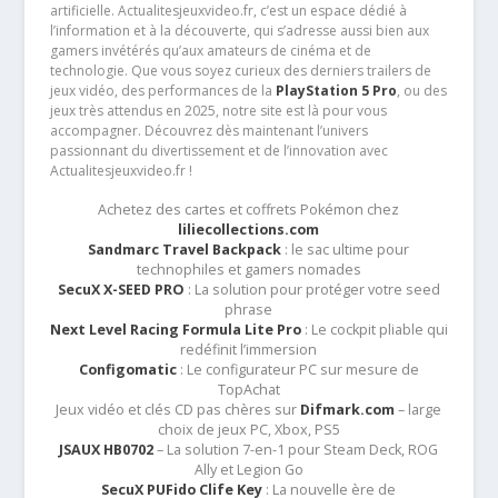
artificielle. Actualitesjeuxvideo.fr, c’est un espace dédié à
l’information et à la découverte, qui s’adresse aussi bien aux
gamers invétérés qu’aux amateurs de cinéma et de
technologie. Que vous soyez curieux des derniers trailers de
jeux vidéo, des performances de la
PlayStation 5 Pro
, ou des
jeux très attendus en 2025, notre site est là pour vous
accompagner. Découvrez dès maintenant l’univers
passionnant du divertissement et de l’innovation avec
Actualitesjeuxvideo.fr !
Achetez des cartes et coffrets Pokémon chez
liliecollections.com
Sandmarc Travel Backpack
: le sac ultime pour
technophiles et gamers nomades
SecuX X-SEED PRO
: La solution pour protéger votre seed
phrase
Next Level Racing Formula Lite Pro
: Le cockpit pliable qui
redéfinit l’immersion
Configomatic
: Le configurateur PC sur mesure de
TopAchat
Jeux vidéo et clés CD pas chères sur
Difmark.com
– large
choix de jeux PC, Xbox, PS5
JSAUX HB0702
– La solution 7-en-1 pour Steam Deck, ROG
Ally et Legion Go
SecuX PUFido Clife Key
: La nouvelle ère de