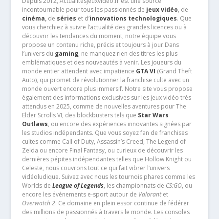
Depuis 2012, Actualitesjeuxvideo.fr est une source
incontournable pour tous les passionnés de
jeux vidéo
, de
cinéma
,
de
séries
et d’
innovations technologiques
. Que
vous cherchiez à suivre l’actualité des grandes licences ou à
découvrir les tendances du moment, notre équipe vous
propose un contenu riche, précis et toujours à jour.Dans
l’univers du
gaming
, ne manquez rien des titres les plus
emblématiques et des nouveautés à venir. Les joueurs du
monde entier attendent avec impatience
GTA VI
(Grand Theft
Auto), qui promet de révolutionner la franchise culte avec un
monde ouvert encore plus immersif. Notre site vous propose
également des informations exclusives sur les jeux vidéo très
attendus en 2025, comme de nouvelles aventures pour The
Elder Scrolls VI, des blockbusters tels que
Star Wars
Outlaws
, ou encore des expériences innovantes signées par
les studios indépendants. Que vous soyez fan de franchises
cultes comme Call of Duty, Assassin’s Creed, The Legend of
Zelda ou encore Final Fantasy, ou curieux de découvrir les
dernières pépites indépendantes telles que Hollow Knight ou
Celeste, nous couvrons tout ce qui fait vibrer l’univers
vidéoludique. Suivez avec nous les tournois phares comme les
Worlds de
League of Legends
, les championnats de
CS:GO
, ou
encore les événements e-sport autour de
Valorant
et
Overwatch 2
. Ce domaine en plein essor continue de fédérer
des millions de passionnés à travers le monde. Les consoles