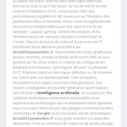
occupent une place centrale dans notre ligne éditoriale.
Découvrez tout ce qu’il faut savoir sur les dernières sorties
comme la PlayStation 5 Pro, conçue pour offrir des
performances inégalées en 4K, ou encore sur l’évolution des
plateformes Xbox et Nintendo. Nous couvrons également les
accessoires indispensables pour une expérience de jeu
optimale : casques gaming, claviers mécaniques, et les
dernières souris de marques réputées comme Razer et
Corsair. Dans le domaine du matériel, les joueurs sur PC
bénéficient d’une attention particulière sur
Actualitesjeuxvideo.fr
. Nous testons les cartes graphiques
les plus récentes, comme la
NVIDIA GeForce RTX 5090
, et vous
guidons sur les choix à faire en matière de configurations
adaptées à vos besoins, qu’il s’agisse de jouer à
Cyberpunk
2077: Phantom Liberty
en ultra haute définition ou de streamer
sur Twitch avec une fluidité parfaite. Côté innovation,
l’écosystème des objets connectés s’élargit encore. Des
montres intelligentes de nouvelle génération aux écouteurs
sans fil dotés d’
intelligence artificielle
, en passant par des
systèmes domotiques entièrement automatisés, nous
explorons les technologies qui révolutionnent notre quotidien.
Que vous soyez intéressé par des gadgets comme les lunettes
connectées de
Google
ou les nouveaux robots domestiques,
Actualitesjeuxvideo.fr
vous guide à travers ces avancées
fascinantes. Pour les amateurs de cinéma et de séries, plongez