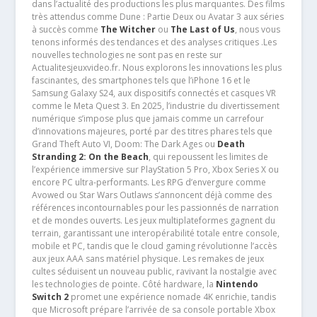
dans l’actualité des productions les plus marquantes. Des films
très attendus comme Dune : Partie Deux ou Avatar 3 aux séries
à succès comme
The Witcher
ou
The Last of Us
, nous vous
tenons informés des tendances et des analyses critiques .Les
nouvelles technologies ne sont pas en reste sur
Actualitesjeuxvideo.fr. Nous explorons les innovations les plus
fascinantes, des smartphones tels que l’iPhone 16 et le
Samsung Galaxy S24, aux dispositifs connectés et casques VR
comme le Meta Quest 3. En 2025, l’industrie du divertissement
numérique s’impose plus que jamais comme un carrefour
d’innovations majeures, porté par des titres phares tels que
Grand Theft Auto VI, Doom: The Dark Ages ou
Death
Stranding 2: On the Beach
, qui repoussent les limites de
l’expérience immersive sur PlayStation 5 Pro, Xbox Series X ou
encore PC ultra-performants. Les RPG d’envergure comme
Avowed ou Star Wars Outlaws s’annoncent déjà comme des
références incontournables pour les passionnés de narration
et de mondes ouverts. Les jeux multiplateformes gagnent du
terrain, garantissant une interopérabilité totale entre console,
mobile et PC, tandis que le cloud gaming révolutionne l’accès
aux jeux AAA sans matériel physique. Les remakes de jeux
cultes séduisent un nouveau public, ravivant la nostalgie avec
les technologies de pointe. Côté hardware, la
Nintendo
Switch 2
promet une expérience nomade 4K enrichie, tandis
que Microsoft prépare l’arrivée de sa console portable Xbox