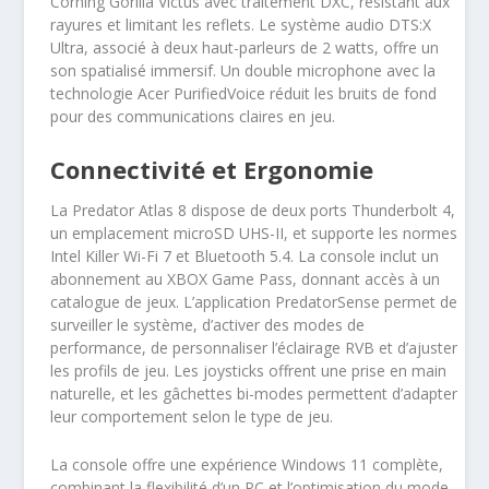
Corning Gorilla Victus avec traitement DXC, résistant aux
rayures et limitant les reflets. Le système audio DTS:X
Ultra, associé à deux haut-parleurs de 2 watts, offre un
son spatialisé immersif. Un double microphone avec la
technologie Acer PurifiedVoice réduit les bruits de fond
pour des communications claires en jeu.
Connectivité et Ergonomie
La Predator Atlas 8 dispose de deux ports Thunderbolt 4,
un emplacement microSD UHS-II, et supporte les normes
Intel Killer Wi-Fi 7 et Bluetooth 5.4. La console inclut un
abonnement au XBOX Game Pass, donnant accès à un
catalogue de jeux. L’application PredatorSense permet de
surveiller le système, d’activer des modes de
performance, de personnaliser l’éclairage RVB et d’ajuster
les profils de jeu. Les joysticks offrent une prise en main
naturelle, et les gâchettes bi-modes permettent d’adapter
leur comportement selon le type de jeu.
La console offre une expérience Windows 11 complète,
combinant la flexibilité d’un PC et l’optimisation du mode