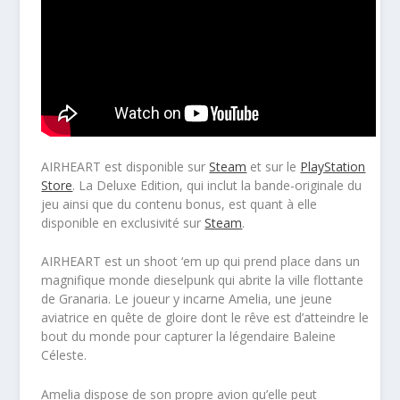
AIRHEART est disponible sur
Steam
et sur le
PlayStation
Store
. La Deluxe Edition, qui inclut la bande-originale du
jeu ainsi que du contenu bonus, est quant à elle
disponible en exclusivité sur
Steam
.
AIRHEART est un shoot ‘em up qui prend place dans un
magnifique monde dieselpunk qui abrite la ville flottante
de Granaria. Le joueur y incarne Amelia, une jeune
aviatrice en quête de gloire dont le rêve est d’atteindre le
bout du monde pour capturer la légendaire Baleine
Céleste.
Amelia dispose de son propre avion qu’elle peut