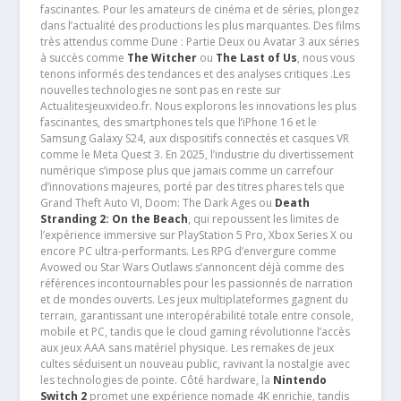
fascinantes. Pour les amateurs de cinéma et de séries, plongez
dans l’actualité des productions les plus marquantes. Des films
très attendus comme Dune : Partie Deux ou Avatar 3 aux séries
à succès comme
The Witcher
ou
The Last of Us
, nous vous
tenons informés des tendances et des analyses critiques .Les
nouvelles technologies ne sont pas en reste sur
Actualitesjeuxvideo.fr. Nous explorons les innovations les plus
fascinantes, des smartphones tels que l’iPhone 16 et le
Samsung Galaxy S24, aux dispositifs connectés et casques VR
comme le Meta Quest 3. En 2025, l’industrie du divertissement
numérique s’impose plus que jamais comme un carrefour
d’innovations majeures, porté par des titres phares tels que
Grand Theft Auto VI, Doom: The Dark Ages ou
Death
Stranding 2: On the Beach
, qui repoussent les limites de
l’expérience immersive sur PlayStation 5 Pro, Xbox Series X ou
encore PC ultra-performants. Les RPG d’envergure comme
Avowed ou Star Wars Outlaws s’annoncent déjà comme des
références incontournables pour les passionnés de narration
et de mondes ouverts. Les jeux multiplateformes gagnent du
terrain, garantissant une interopérabilité totale entre console,
mobile et PC, tandis que le cloud gaming révolutionne l’accès
aux jeux AAA sans matériel physique. Les remakes de jeux
cultes séduisent un nouveau public, ravivant la nostalgie avec
les technologies de pointe. Côté hardware, la
Nintendo
Switch 2
promet une expérience nomade 4K enrichie, tandis