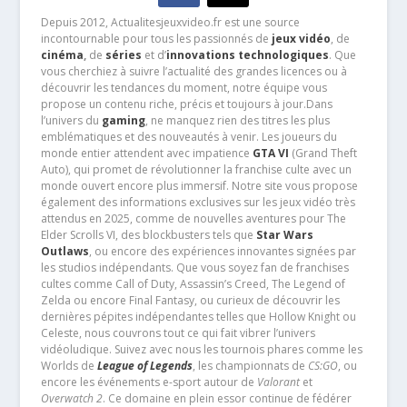
Depuis 2012, Actualitesjeuxvideo.fr est une source
incontournable pour tous les passionnés de
jeux vidéo
, de
cinéma
,
de
séries
et d’
innovations technologiques
. Que
vous cherchiez à suivre l’actualité des grandes licences ou à
découvrir les tendances du moment, notre équipe vous
propose un contenu riche, précis et toujours à jour.Dans
l’univers du
gaming
, ne manquez rien des titres les plus
emblématiques et des nouveautés à venir. Les joueurs du
monde entier attendent avec impatience
GTA VI
(Grand Theft
Auto), qui promet de révolutionner la franchise culte avec un
monde ouvert encore plus immersif. Notre site vous propose
également des informations exclusives sur les jeux vidéo très
attendus en 2025, comme de nouvelles aventures pour The
Elder Scrolls VI, des blockbusters tels que
Star Wars
Outlaws
, ou encore des expériences innovantes signées par
les studios indépendants. Que vous soyez fan de franchises
cultes comme Call of Duty, Assassin’s Creed, The Legend of
Zelda ou encore Final Fantasy, ou curieux de découvrir les
dernières pépites indépendantes telles que Hollow Knight ou
Celeste, nous couvrons tout ce qui fait vibrer l’univers
vidéoludique. Suivez avec nous les tournois phares comme les
Worlds de
League of Legends
, les championnats de
CS:GO
, ou
encore les événements e-sport autour de
Valorant
et
Overwatch 2
. Ce domaine en plein essor continue de fédérer