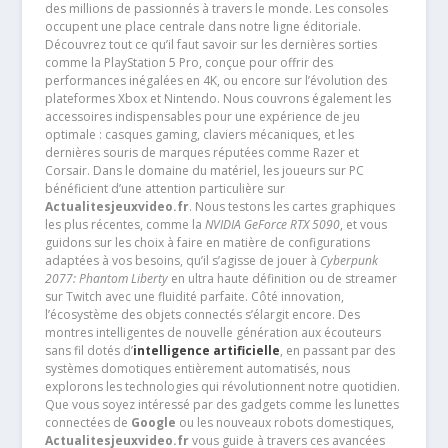
des millions de passionnés à travers le monde. Les consoles
occupent une place centrale dans notre ligne éditoriale.
Découvrez tout ce qu’il faut savoir sur les dernières sorties
comme la PlayStation 5 Pro, conçue pour offrir des
performances inégalées en 4K, ou encore sur l’évolution des
plateformes Xbox et Nintendo. Nous couvrons également les
accessoires indispensables pour une expérience de jeu
optimale : casques gaming, claviers mécaniques, et les
dernières souris de marques réputées comme Razer et
Corsair. Dans le domaine du matériel, les joueurs sur PC
bénéficient d’une attention particulière sur
Actualitesjeuxvideo.fr
. Nous testons les cartes graphiques
les plus récentes, comme la
NVIDIA GeForce RTX 5090
, et vous
guidons sur les choix à faire en matière de configurations
adaptées à vos besoins, qu’il s’agisse de jouer à
Cyberpunk
2077: Phantom Liberty
en ultra haute définition ou de streamer
sur Twitch avec une fluidité parfaite. Côté innovation,
l’écosystème des objets connectés s’élargit encore. Des
montres intelligentes de nouvelle génération aux écouteurs
sans fil dotés d’
intelligence artificielle
, en passant par des
systèmes domotiques entièrement automatisés, nous
explorons les technologies qui révolutionnent notre quotidien.
Que vous soyez intéressé par des gadgets comme les lunettes
connectées de
Google
ou les nouveaux robots domestiques,
Actualitesjeuxvideo.fr
vous guide à travers ces avancées