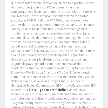
que Microsoft prépare l’arrivée de sa console portable Xbox
Handheld. Les joueurs sur PC se tournent vers des
configurations clés en main, comme le Razer Blade 16 ou le HP
OMEN MAX 16, propulsés par les toutes dernières cartes
graphiques NVIDIA GeForce RTX 5090, idéales pour faire
tourner des titres exigeants comme Cyberpunk 2077: Phantom
Liberty en ultra haute définition. Les accessoires gaming
montent aussi en puissance, avec des claviers mécaniques
personnalisables, des souris ergonomiques signées Razer et
Corsair, ou encore des casques audio compatibles VR. En
parallèle, la réalité virtuelle continue d’évoluer avec des
casques comme le Meta Quest 3, ouvrant la voie à des films VR
et à des séries interactives dans lesquelles le spectateur
devient acteur. Les plateformes de streaming dominent
toujours le paysage audiovisuel, alimentées par des
productions ambitieuses comme Avatar 3, Captain America:
Brave New World ou La Chambre d’à côté. Enfin, le monde
numérique se transforme avec l’essor des recherches vocales,
de la recherche visuelle via Google Lens, ou encore du
Generative Engine Optimization (GEO), nouvelle approche SEO
pensée pour l’
intelligence artificielle
. L’année 2025
s’annonce ainsi comme un tournant décisif entre innovation
technologique, créativité vidéoludique et bouleversement des
usages numériques. Vous trouverez également des tests et
comparatifs pour identifier les meilleurs produits high-tech de