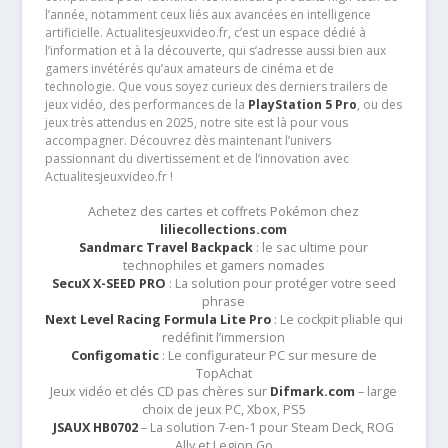
l’année, notamment ceux liés aux avancées en intelligence
artificielle. Actualitesjeuxvideo.fr, c’est un espace dédié à
l’information et à la découverte, qui s’adresse aussi bien aux
gamers invétérés qu’aux amateurs de cinéma et de
technologie. Que vous soyez curieux des derniers trailers de
jeux vidéo, des performances de la
PlayStation 5 Pro
, ou des
jeux très attendus en 2025, notre site est là pour vous
accompagner. Découvrez dès maintenant l’univers
passionnant du divertissement et de l’innovation avec
Actualitesjeuxvideo.fr !
Achetez des cartes et coffrets Pokémon chez
liliecollections.com
Sandmarc Travel Backpack
: le sac ultime pour
technophiles et gamers nomades
SecuX X-SEED PRO
: La solution pour protéger votre seed
phrase
Next Level Racing Formula Lite Pro
: Le cockpit pliable qui
redéfinit l’immersion
Configomatic
: Le configurateur PC sur mesure de
TopAchat
Jeux vidéo et clés CD pas chères sur
Difmark.com
– large
choix de jeux PC, Xbox, PS5
JSAUX HB0702
– La solution 7-en-1 pour Steam Deck, ROG
Ally et Legion Go