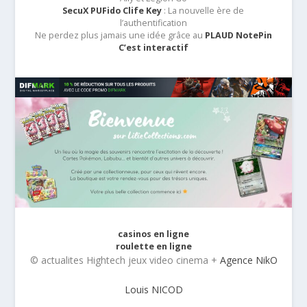
SecuX PUFido Clife Key
: La nouvelle ère de
l’authentification
Ne perdez plus jamais une idée grâce au
PLAUD NotePin
C’est interactif
casinos en ligne
roulette en ligne
© actualites Hightech jeux video cinema +
Agence NikO
Louis NICOD