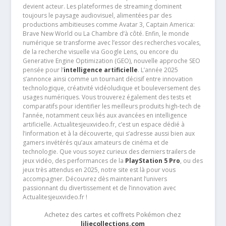
devient acteur. Les plateformes de streaming dominent
toujours le paysage audiovisuel, alimentées par des
productions ambitieuses comme Avatar 3, Captain America:
Brave New World ou La Chambre d’à côté. Enfin, le monde
numérique se transforme avec l’essor des recherches vocales,
de la recherche visuelle via Google Lens, ou encore du
Generative Engine Optimization (GEO), nouvelle approche SEO
pensée pour l’
intelligence artificielle
. L’année 2025
s’annonce ainsi comme un tournant décisif entre innovation
technologique, créativité vidéoludique et bouleversement des
usages numériques. Vous trouverez également des tests et
comparatifs pour identifier les meilleurs produits high-tech de
l’année, notamment ceux liés aux avancées en intelligence
artificielle. Actualitesjeuxvideo.fr, c’est un espace dédié à
l’information et à la découverte, qui s’adresse aussi bien aux
gamers invétérés qu’aux amateurs de cinéma et de
technologie. Que vous soyez curieux des derniers trailers de
jeux vidéo, des performances de la
PlayStation 5 Pro
, ou des
jeux très attendus en 2025, notre site est là pour vous
accompagner. Découvrez dès maintenant l’univers
passionnant du divertissement et de l’innovation avec
Actualitesjeuxvideo.fr !
Achetez des cartes et coffrets Pokémon chez
liliecollections.com