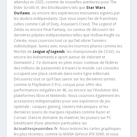
attendus en 2025, comme de nouvelles aventures pour The
Elder Scrolls VI, des blockbusters tels que
Star Wars
Outlaws
, ou encore des expériences innovantes signées par
les studios indépendants. Que vous soyez fan de franchises
cultes comme Call of Duty, Assassin’s Creed, The Legend of
Zelda ou encore Final Fantasy, ou curieux de découvrir les
dernières pépites indépendantes telles que Hollow Knight ou
Celeste, nous couvrons tout ce qui fait vibrer l’univers
vidéoludique. Suivez avec nous les tournois phares comme les
Worlds de
League of Legends
, les championnats de
CS:GO
, ou
encore les événements e-sport autour de
Valorant
et
Overwatch 2
. Ce domaine en plein essor continue de fédérer
des millions de passionnés à travers le monde. Les consoles
occupent une place centrale dans notre ligne éditoriale.
Découvrez tout ce qu’il faut savoir sur les dernières sorties
comme la PlayStation 5 Pro, conçue pour offrir des
performances inégalées en 4K, ou encore sur l’évolution des
plateformes Xbox et Nintendo. Nous couvrons également les
accessoires indispensables pour une expérience de jeu
optimale : casques gaming, claviers mécaniques, et les
dernières souris de marques réputées comme Razer et
Corsair. Dans le domaine du matériel, les joueurs sur PC
bénéficient d’une attention particulière sur
Actualitesjeuxvideo.fr
. Nous testons les cartes graphiques
les plus récentes, comme la
NVIDIA GeForce RTX 5090
, et vous