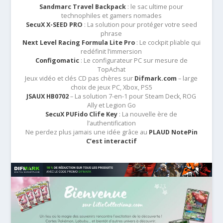
Sandmarc Travel Backpack
: le sac ultime pour
technophiles et gamers nomades
SecuX X-SEED PRO
: La solution pour protéger votre seed
phrase
Next Level Racing Formula Lite Pro
: Le cockpit pliable qui
redéfinit l’immersion
Configomatic
: Le configurateur PC sur mesure de
TopAchat
Jeux vidéo et clés CD pas chères sur
Difmark.com
– large
choix de jeux PC, Xbox, PS5
JSAUX HB0702
– La solution 7-en-1 pour Steam Deck, ROG
Ally et Legion Go
SecuX PUFido Clife Key
: La nouvelle ère de
l’authentification
Ne perdez plus jamais une idée grâce au
PLAUD NotePin
C’est interactif