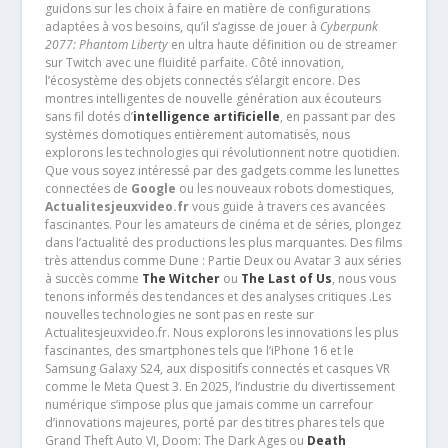
guidons sur les choix à faire en matière de configurations
adaptées à vos besoins, qu’il s’agisse de jouer à
Cyberpunk
2077: Phantom Liberty
en ultra haute définition ou de streamer
sur Twitch avec une fluidité parfaite. Côté innovation,
l’écosystème des objets connectés s’élargit encore. Des
montres intelligentes de nouvelle génération aux écouteurs
sans fil dotés d’
intelligence artificielle
, en passant par des
systèmes domotiques entièrement automatisés, nous
explorons les technologies qui révolutionnent notre quotidien.
Que vous soyez intéressé par des gadgets comme les lunettes
connectées de
Google
ou les nouveaux robots domestiques,
Actualitesjeuxvideo.fr
vous guide à travers ces avancées
fascinantes. Pour les amateurs de cinéma et de séries, plongez
dans l’actualité des productions les plus marquantes. Des films
très attendus comme Dune : Partie Deux ou Avatar 3 aux séries
à succès comme
The Witcher
ou
The Last of Us
, nous vous
tenons informés des tendances et des analyses critiques .Les
nouvelles technologies ne sont pas en reste sur
Actualitesjeuxvideo.fr. Nous explorons les innovations les plus
fascinantes, des smartphones tels que l’iPhone 16 et le
Samsung Galaxy S24, aux dispositifs connectés et casques VR
comme le Meta Quest 3. En 2025, l’industrie du divertissement
numérique s’impose plus que jamais comme un carrefour
d’innovations majeures, porté par des titres phares tels que
Grand Theft Auto VI, Doom: The Dark Ages ou
Death