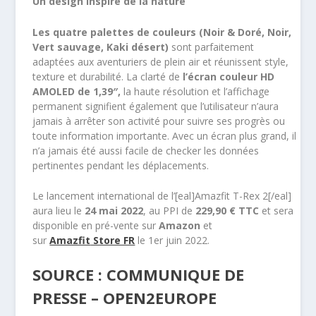
Un design inspiré de la nature
Les quatre palettes de couleurs (Noir & Doré, Noir,
Vert sauvage, Kaki désert)
sont parfaitement
adaptées aux aventuriers de plein air et réunissent style,
texture et durabilité. La clarté de
l’écran couleur HD
AMOLED de 1,39″,
la haute résolution et l’affichage
permanent signifient également que l’utilisateur n’aura
jamais à arrêter son activité pour suivre ses progrès ou
toute information importante. Avec un écran plus grand, il
n’a jamais été aussi facile de checker les données
pertinentes pendant les déplacements.
Le lancement international de l’[eal]Amazfit T-Rex 2[/eal]
aura lieu le
24 mai 2022
, au PPI de
229,90 € TTC
et sera
disponible en pré-vente sur
Amazon
et
sur
Amazfit
Store FR
le 1er juin 2022.
SOURCE : COMMUNIQUE DE
PRESSE – OPEN2EUROPE