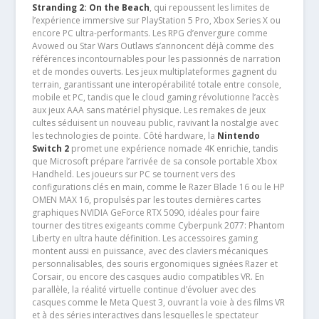
Stranding 2: On the Beach
, qui repoussent les limites de
l’expérience immersive sur PlayStation 5 Pro, Xbox Series X ou
encore PC ultra-performants. Les RPG d’envergure comme
Avowed ou Star Wars Outlaws s’annoncent déjà comme des
références incontournables pour les passionnés de narration
et de mondes ouverts. Les jeux multiplateformes gagnent du
terrain, garantissant une interopérabilité totale entre console,
mobile et PC, tandis que le cloud gaming révolutionne l’accès
aux jeux AAA sans matériel physique. Les remakes de jeux
cultes séduisent un nouveau public, ravivant la nostalgie avec
les technologies de pointe. Côté hardware, la
Nintendo
Switch 2
promet une expérience nomade 4K enrichie, tandis
que Microsoft prépare l’arrivée de sa console portable Xbox
Handheld. Les joueurs sur PC se tournent vers des
configurations clés en main, comme le Razer Blade 16 ou le HP
OMEN MAX 16, propulsés par les toutes dernières cartes
graphiques NVIDIA GeForce RTX 5090, idéales pour faire
tourner des titres exigeants comme Cyberpunk 2077: Phantom
Liberty en ultra haute définition. Les accessoires gaming
montent aussi en puissance, avec des claviers mécaniques
personnalisables, des souris ergonomiques signées Razer et
Corsair, ou encore des casques audio compatibles VR. En
parallèle, la réalité virtuelle continue d’évoluer avec des
casques comme le Meta Quest 3, ouvrant la voie à des films VR
et à des séries interactives dans lesquelles le spectateur