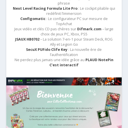
phrase
Next Level Racing Formula Lite Pro
: Le cockpit pliable qui
redéfinit l’immersion
Configomatic
: Le configurateur PC sur mesure de
TopAchat
Jeux vidéo et clés CD pas chères sur
Difmark.com
– large
choix de jeux PC, Xbox, PS5
JSAUX HB0702
– La solution 7-en-1 pour Steam Deck, ROG
Ally et Legion Go
SecuX PUFido Clife Key
: La nouvelle ère de
l’authentification
Ne perdez plus jamais une idée grâce au
PLAUD NotePin
C’est interactif