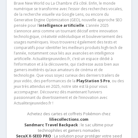
Brave New World ou La Chambre d’à côté. Enfin, le monde
numérique se transforme avec l’essor des recherches vocales,
de la recherche visuelle via Google Lens, ou encore du
Generative Engine Optimization (GEO), nouvelle approche SEO
pensée pour l’
intelligence artificielle
. L’année 2025
s’annonce ainsi comme un tournant décisif entre innovation
technologique, créativité vidéoludique et bouleversement des
usages numériques. Vous trouverez également des tests et
comparatifs pour identifier les meilleurs produits high-tech de
l’année, notamment ceux liés aux avancées en intelligence
artificielle. Actualitesjeuxvideo.fr, c’est un espace dédié à
l’information et à la découverte, qui s’adresse aussi bien aux
gamers invétérés qu’aux amateurs de cinéma et de
technologie. Que vous soyez curieux des derniers trailers de
jeux vidéo, des performances de la
PlayStation 5 Pro
, ou des
jeux très attendus en 2025, notre site est là pour vous
accompagner. Découvrez dès maintenant l’univers
passionnant du divertissement et de l’innovation avec
Actualitesjeuxvideo.fr !
Achetez des cartes et coffrets Pokémon chez
liliecollections.com
Sandmarc Travel Backpack
: le sac ultime pour
technophiles et gamers nomades
SecuX X-SEED PRO
: La solution pour protéger votre seed