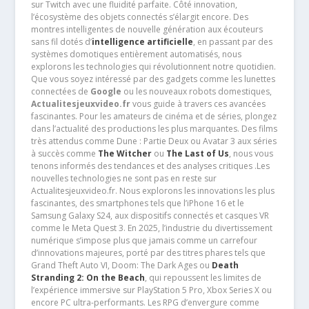
sur Twitch avec une fluidité parfaite. Côté innovation,
l’écosystème des objets connectés s’élargit encore. Des
montres intelligentes de nouvelle génération aux écouteurs
sans fil dotés d’
intelligence artificielle
, en passant par des
systèmes domotiques entièrement automatisés, nous
explorons les technologies qui révolutionnent notre quotidien.
Que vous soyez intéressé par des gadgets comme les lunettes
connectées de
Google
ou les nouveaux robots domestiques,
Actualitesjeuxvideo.fr
vous guide à travers ces avancées
fascinantes. Pour les amateurs de cinéma et de séries, plongez
dans l’actualité des productions les plus marquantes. Des films
très attendus comme Dune : Partie Deux ou Avatar 3 aux séries
à succès comme
The Witcher
ou
The Last of Us
, nous vous
tenons informés des tendances et des analyses critiques .Les
nouvelles technologies ne sont pas en reste sur
Actualitesjeuxvideo.fr. Nous explorons les innovations les plus
fascinantes, des smartphones tels que l’iPhone 16 et le
Samsung Galaxy S24, aux dispositifs connectés et casques VR
comme le Meta Quest 3. En 2025, l’industrie du divertissement
numérique s’impose plus que jamais comme un carrefour
d’innovations majeures, porté par des titres phares tels que
Grand Theft Auto VI, Doom: The Dark Ages ou
Death
Stranding 2: On the Beach
, qui repoussent les limites de
l’expérience immersive sur PlayStation 5 Pro, Xbox Series X ou
encore PC ultra-performants. Les RPG d’envergure comme