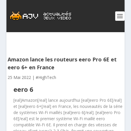
Amazon lance les routeurs eero Pro 6E et
eero 6+ en France
25 Mai 2022
|
#HighTech
eero 6
[eal]Amazon[/eal] lance aujourd’hui [eal]eero Pro 6E[/eal]
et [eal]eero 6+[/eal] en France, les nouveautés de la série
de systèmes Wi-Fi maillés [eal]eero 6[/eal]. [eal]eero Pro
6E[/eal] est le premier système Wi-Fi maillé eero
compatible Wi-Fi 6E. Il prend en charge des vitesses de
réseau allant jusqu’à 2,3 Gb/s, fournit une couverture