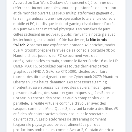
Avowed ou Star Wars Outlaws s’annoncent déjà comme des
références incontournables pour les passionnés de narration
et de mondes ouverts. Les jeux multiplateformes gagnent du
terrain, garantissant une interopérabilité totale entre console,
mobile et PC, tandis que le cloud gaming révolutionne l’accès
aux jeux AAA sans matériel physique. Les remakes de jeux
cultes séduisent un nouveau public, ravivant la nostalgie avec
les technologies de pointe. Côté hardware, la
Nintendo
Switch 2
promet une expérience nomade 4K enrichie, tandis
que Microsoft prépare l’arrivée de sa console portable Xbox
Handheld. Les joueurs sur PC se tournent vers des
configurations clés en main, comme le Razer Blade 16 ou le HP
OMEN MAX 16, propulsés par les toutes dernières cartes
graphiques NVIDIA GeForce RTX 5090, idéales pour faire
tourner des titres exigeants comme Cyberpunk 2077: Phantom
Liberty en ultra haute définition. Les accessoires gaming
montent aussi en puissance, avec des claviers mécaniques
personnalisables, des souris ergonomiques signées Razer et
Corsair, ou encore des casques audio compatibles VR. En
parallèle, la réalité virtuelle continue d’évoluer avec des
casques comme le Meta Quest 3, ouvrant la voie à des films VR
et à des séries interactives dans lesquelles le spectateur
devient acteur. Les plateformes de streaming dominent
toujours le paysage audiovisuel, alimentées par des
productions ambitieuses comme Avatar 3, Captain America: