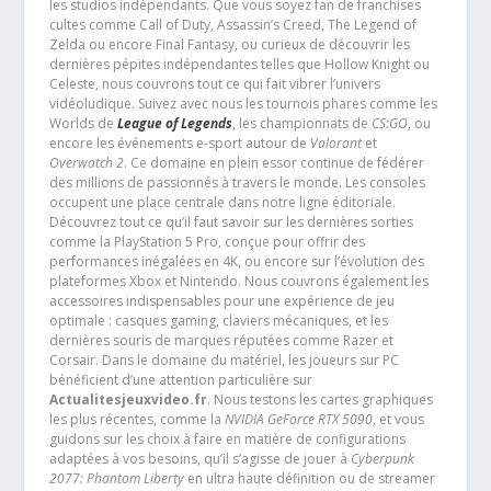
les studios indépendants. Que vous soyez fan de franchises
cultes comme Call of Duty, Assassin’s Creed, The Legend of
Zelda ou encore Final Fantasy, ou curieux de découvrir les
dernières pépites indépendantes telles que Hollow Knight ou
Celeste, nous couvrons tout ce qui fait vibrer l’univers
vidéoludique. Suivez avec nous les tournois phares comme les
Worlds de
League of Legends
, les championnats de
CS:GO
, ou
encore les événements e-sport autour de
Valorant
et
Overwatch 2
. Ce domaine en plein essor continue de fédérer
des millions de passionnés à travers le monde. Les consoles
occupent une place centrale dans notre ligne éditoriale.
Découvrez tout ce qu’il faut savoir sur les dernières sorties
comme la PlayStation 5 Pro, conçue pour offrir des
performances inégalées en 4K, ou encore sur l’évolution des
plateformes Xbox et Nintendo. Nous couvrons également les
accessoires indispensables pour une expérience de jeu
optimale : casques gaming, claviers mécaniques, et les
dernières souris de marques réputées comme Razer et
Corsair. Dans le domaine du matériel, les joueurs sur PC
bénéficient d’une attention particulière sur
Actualitesjeuxvideo.fr
. Nous testons les cartes graphiques
les plus récentes, comme la
NVIDIA GeForce RTX 5090
, et vous
guidons sur les choix à faire en matière de configurations
adaptées à vos besoins, qu’il s’agisse de jouer à
Cyberpunk
2077: Phantom Liberty
en ultra haute définition ou de streamer