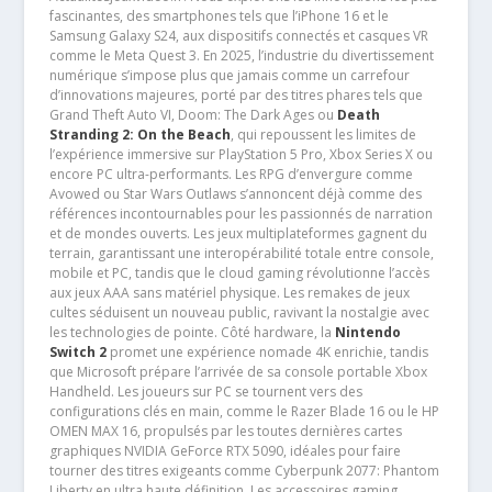
fascinantes, des smartphones tels que l’iPhone 16 et le
Samsung Galaxy S24, aux dispositifs connectés et casques VR
comme le Meta Quest 3. En 2025, l’industrie du divertissement
numérique s’impose plus que jamais comme un carrefour
d’innovations majeures, porté par des titres phares tels que
Grand Theft Auto VI, Doom: The Dark Ages ou
Death
Stranding 2: On the Beach
, qui repoussent les limites de
l’expérience immersive sur PlayStation 5 Pro, Xbox Series X ou
encore PC ultra-performants. Les RPG d’envergure comme
Avowed ou Star Wars Outlaws s’annoncent déjà comme des
références incontournables pour les passionnés de narration
et de mondes ouverts. Les jeux multiplateformes gagnent du
terrain, garantissant une interopérabilité totale entre console,
mobile et PC, tandis que le cloud gaming révolutionne l’accès
aux jeux AAA sans matériel physique. Les remakes de jeux
cultes séduisent un nouveau public, ravivant la nostalgie avec
les technologies de pointe. Côté hardware, la
Nintendo
Switch 2
promet une expérience nomade 4K enrichie, tandis
que Microsoft prépare l’arrivée de sa console portable Xbox
Handheld. Les joueurs sur PC se tournent vers des
configurations clés en main, comme le Razer Blade 16 ou le HP
OMEN MAX 16, propulsés par les toutes dernières cartes
graphiques NVIDIA GeForce RTX 5090, idéales pour faire
tourner des titres exigeants comme Cyberpunk 2077: Phantom
Liberty en ultra haute définition. Les accessoires gaming