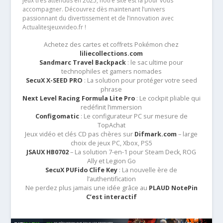
jeux très attendus en 2025, notre site est là pour vous
accompagner. Découvrez dès maintenant l’univers
passionnant du divertissement et de l’innovation avec
Actualitesjeuxvideo.fr !
Achetez des cartes et coffrets Pokémon chez
liliecollections.com
Sandmarc Travel Backpack
: le sac ultime pour
technophiles et gamers nomades
SecuX X-SEED PRO
: La solution pour protéger votre seed
phrase
Next Level Racing Formula Lite Pro
: Le cockpit pliable qui
redéfinit l’immersion
Configomatic
: Le configurateur PC sur mesure de
TopAchat
Jeux vidéo et clés CD pas chères sur
Difmark.com
– large
choix de jeux PC, Xbox, PS5
JSAUX HB0702
– La solution 7-en-1 pour Steam Deck, ROG
Ally et Legion Go
SecuX PUFido Clife Key
: La nouvelle ère de
l’authentification
Ne perdez plus jamais une idée grâce au
PLAUD NotePin
C’est interactif