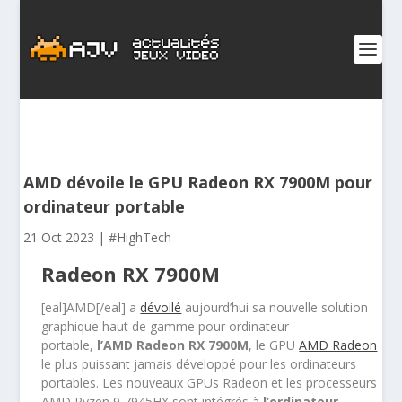
AMD dévoile le GPU Radeon RX 7900M pour
ordinateur portable
21 Oct 2023
|
#HighTech
Radeon RX 7900M
[eal]AMD[/eal] a
dévoilé
aujourd’hui sa nouvelle solution
graphique haut de gamme pour ordinateur
portable,
l’AMD Radeon RX 7900M
, le GPU
AMD Radeon
le plus puissant jamais développé pour les ordinateurs
portables. Les nouveaux GPUs Radeon et les processeurs
AMD Ryzen 9 7945HX sont intégrés à
l’ordinateur