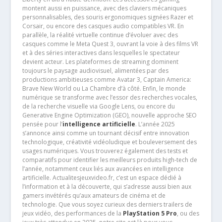
montent aussi en puissance, avec des claviers mécaniques
personnalisables, des souris ergonomiques signées Razer et
Corsair, ou encore des casques audio compatibles VR. En
parallèle, la réalité virtuelle continue d’évoluer avec des
casques comme le Meta Quest 3, ouvrant la voie à des films VR
et à des séries interactives dans lesquelles le spectateur
devient acteur. Les plateformes de streaming dominent
toujours le paysage audiovisuel, alimentées par des
productions ambitieuses comme Avatar 3, Captain America:
Brave New World ou La Chambre d’à côté. Enfin, le monde
numérique se transforme avec l’essor des recherches vocales,
de la recherche visuelle via Google Lens, ou encore du
Generative Engine Optimization (GEO), nouvelle approche SEO
pensée pour l’
intelligence artificielle
. L’année 2025
s’annonce ainsi comme un tournant décisif entre innovation
technologique, créativité vidéoludique et bouleversement des
usages numériques. Vous trouverez également des tests et
comparatifs pour identifier les meilleurs produits high-tech de
l’année, notamment ceux liés aux avancées en intelligence
artificielle. Actualitesjeuxvideo.fr, c’est un espace dédié à
l’information et à la découverte, qui s’adresse aussi bien aux
gamers invétérés qu’aux amateurs de cinéma et de
technologie. Que vous soyez curieux des derniers trailers de
jeux vidéo, des performances de la
PlayStation 5 Pro
, ou des