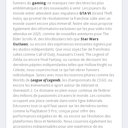
l’univers du
gaming
, ne manquez rien des titres les plus
emblématiques et des nouveautés à venir. Les joueurs du
monde entier attendent avec impatience
GTA VI
(Grand Theft
Auto), qui promet de révolutionner la franchise culte avec un
monde ouvert encore plus immersif. Notre site vous propose
également des informations exclusives sur les jeux vidéo très
attendus en 2025, comme de nouvelles aventures pour The
Elder Scrolls VI, des blockbusters tels que
Star Wars
Outlaws
, ou encore des expériences innovantes signées par
les studios indépendants. Que vous soyez fan de franchises
cultes comme Call of Duty, Assassin’s Creed, The Legend of
Zelda ou encore Final Fantasy, ou curieux de découvrir les
dernières pépites indépendantes telles que Hollow Knight ou
Celeste, nous couvrons tout ce qui fait vibrer l’univers
vidéoludique. Suivez avec nous les tournois phares comme les
Worlds de
League of Legends
, les championnats de
CS:GO
, ou
encore les événements e-sport autour de
Valorant
et
Overwatch 2
. Ce domaine en plein essor continue de fédérer
des millions de passionnés à travers le monde. Les consoles
occupent une place centrale dans notre ligne éditoriale.
Découvrez tout ce qu’il faut savoir sur les dernières sorties
comme la PlayStation 5 Pro, conçue pour offrir des
performances inégalées en 4K, ou encore sur l’évolution des
plateformes Xbox et Nintendo. Nous couvrons également les
accessoires indispensables pour une expérience de jeu