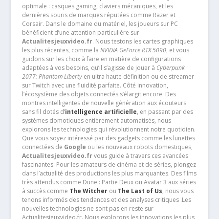
optimale : casques gaming, claviers mécaniques, et les
dernières souris de marques réputées comme Razer et
Corsair. Dans le domaine du matériel, les joueurs sur PC
bénéficient d’une attention particulière sur
Actualitesjeuxvideo.fr
. Nous testons les cartes graphiques
les plus récentes, comme la
NVIDIA GeForce RTX 5090
, et vous
guidons sur les choix à faire en matière de configurations
adaptées à vos besoins, qu’il s’agisse de jouer à
Cyberpunk
2077: Phantom Liberty
en ultra haute définition ou de streamer
sur Twitch avec une fluidité parfaite. Côté innovation,
l’écosystème des objets connectés s’élargit encore. Des
montres intelligentes de nouvelle génération aux écouteurs
sans fil dotés d’
intelligence artificielle
, en passant par des
systèmes domotiques entièrement automatisés, nous
explorons les technologies qui révolutionnent notre quotidien.
Que vous soyez intéressé par des gadgets comme les lunettes
connectées de
Google
ou les nouveaux robots domestiques,
Actualitesjeuxvideo.fr
vous guide à travers ces avancées
fascinantes. Pour les amateurs de cinéma et de séries, plongez
dans l’actualité des productions les plus marquantes. Des films
très attendus comme Dune : Partie Deux ou Avatar 3 aux séries
à succès comme
The Witcher
ou
The Last of Us
, nous vous
tenons informés des tendances et des analyses critiques .Les
nouvelles technologies ne sont pas en reste sur
Actualitesjeuxvideo.fr. Nous explorons les innovations les plus