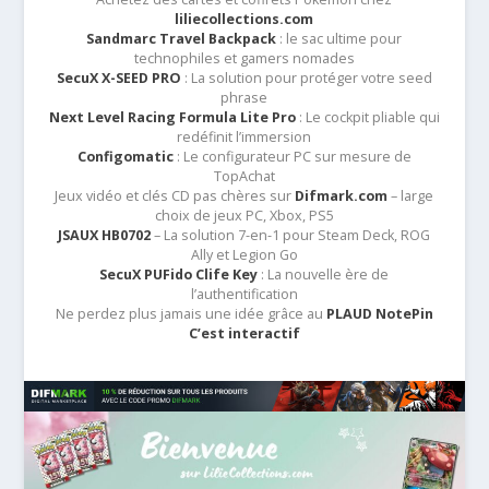
liliecollections.com
Sandmarc Travel Backpack
: le sac ultime pour
technophiles et gamers nomades
SecuX X-SEED PRO
: La solution pour protéger votre seed
phrase
Next Level Racing Formula Lite Pro
: Le cockpit pliable qui
redéfinit l’immersion
Configomatic
: Le configurateur PC sur mesure de
TopAchat
Jeux vidéo et clés CD pas chères sur
Difmark.com
– large
choix de jeux PC, Xbox, PS5
JSAUX HB0702
– La solution 7-en-1 pour Steam Deck, ROG
Ally et Legion Go
SecuX PUFido Clife Key
: La nouvelle ère de
l’authentification
Ne perdez plus jamais une idée grâce au
PLAUD NotePin
C’est interactif