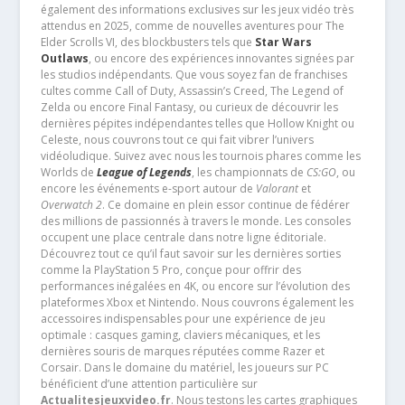
également des informations exclusives sur les jeux vidéo très
attendus en 2025, comme de nouvelles aventures pour The
Elder Scrolls VI, des blockbusters tels que
Star Wars
Outlaws
, ou encore des expériences innovantes signées par
les studios indépendants. Que vous soyez fan de franchises
cultes comme Call of Duty, Assassin’s Creed, The Legend of
Zelda ou encore Final Fantasy, ou curieux de découvrir les
dernières pépites indépendantes telles que Hollow Knight ou
Celeste, nous couvrons tout ce qui fait vibrer l’univers
vidéoludique. Suivez avec nous les tournois phares comme les
Worlds de
League of Legends
, les championnats de
CS:GO
, ou
encore les événements e-sport autour de
Valorant
et
Overwatch 2
. Ce domaine en plein essor continue de fédérer
des millions de passionnés à travers le monde. Les consoles
occupent une place centrale dans notre ligne éditoriale.
Découvrez tout ce qu’il faut savoir sur les dernières sorties
comme la PlayStation 5 Pro, conçue pour offrir des
performances inégalées en 4K, ou encore sur l’évolution des
plateformes Xbox et Nintendo. Nous couvrons également les
accessoires indispensables pour une expérience de jeu
optimale : casques gaming, claviers mécaniques, et les
dernières souris de marques réputées comme Razer et
Corsair. Dans le domaine du matériel, les joueurs sur PC
bénéficient d’une attention particulière sur
Actualitesjeuxvideo.fr
. Nous testons les cartes graphiques