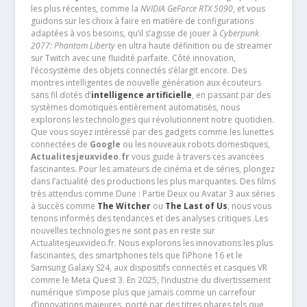
les plus récentes, comme la
NVIDIA GeForce RTX 5090
, et vous
guidons sur les choix à faire en matière de configurations
adaptées à vos besoins, qu’il s’agisse de jouer à
Cyberpunk
2077: Phantom Liberty
en ultra haute définition ou de streamer
sur Twitch avec une fluidité parfaite. Côté innovation,
l’écosystème des objets connectés s’élargit encore. Des
montres intelligentes de nouvelle génération aux écouteurs
sans fil dotés d’
intelligence artificielle
, en passant par des
systèmes domotiques entièrement automatisés, nous
explorons les technologies qui révolutionnent notre quotidien.
Que vous soyez intéressé par des gadgets comme les lunettes
connectées de
Google
ou les nouveaux robots domestiques,
Actualitesjeuxvideo.fr
vous guide à travers ces avancées
fascinantes. Pour les amateurs de cinéma et de séries, plongez
dans l’actualité des productions les plus marquantes. Des films
très attendus comme Dune : Partie Deux ou Avatar 3 aux séries
à succès comme
The Witcher
ou
The Last of Us
, nous vous
tenons informés des tendances et des analyses critiques .Les
nouvelles technologies ne sont pas en reste sur
Actualitesjeuxvideo.fr. Nous explorons les innovations les plus
fascinantes, des smartphones tels que l’iPhone 16 et le
Samsung Galaxy S24, aux dispositifs connectés et casques VR
comme le Meta Quest 3. En 2025, l’industrie du divertissement
numérique s’impose plus que jamais comme un carrefour
d’innovations majeures, porté par des titres phares tels que