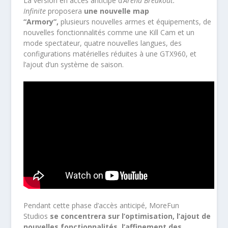
La version en accès anticipé d
‘Arena Breakout:
Infinite
proposera
une nouvelle map
“Armory”,
plusieurs nouvelles armes et équipements, de
nouvelles fonctionnalités comme une Kill Cam et un
mode spectateur, quatre nouvelles langues, des
configurations matérielles réduites à une GTX960, et
l’ajout d’un système de saison.
Pendant cette phase d’accès anticipé, MoreFun
Studios
se concentrera sur l’optimisation, l’ajout de
nouvelles fonctionnalités, l’affinement des