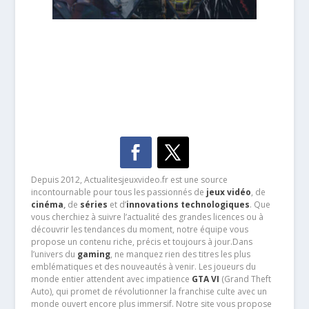
Depuis 2012, Actualitesjeuxvideo.fr est une source
incontournable pour tous les passionnés de
jeux vidéo
, de
cinéma
,
de
séries
et d’
innovations technologiques
. Que
vous cherchiez à suivre l’actualité des grandes licences ou à
découvrir les tendances du moment, notre équipe vous
propose un contenu riche, précis et toujours à jour.Dans
l’univers du
gaming
, ne manquez rien des titres les plus
emblématiques et des nouveautés à venir. Les joueurs du
monde entier attendent avec impatience
GTA VI
(Grand Theft
Auto), qui promet de révolutionner la franchise culte avec un
monde ouvert encore plus immersif. Notre site vous propose