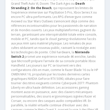
Grand Theft Auto VI, Doom: The Dark Ages ou
Death
Stranding 2: On the Beach
, qui repoussent les limites de
l’expérience immersive sur PlayStation 5 Pro, Xbox Series X ou
encore PC ultra-performants. Les RPG d’envergure comme
Avowed ou Star Wars Outlaws s’annoncent déjà comme des
références incontournables pour les passionnés de narration
et de mondes ouverts. Les jeux multiplateformes gagnent du
terrain, garantissant une interopérabilité totale entre console,
mobile et PC, tandis que le cloud gaming révolutionne l’accès
aux jeux AAA sans matériel physique. Les remakes de jeux
cultes séduisent un nouveau public, ravivant la nostalgie avec
les technologies de pointe. Côté hardware, la
Nintendo
Switch 2
promet une expérience nomade 4K enrichie, tandis
que Microsoft prépare l’arrivée de sa console portable Xbox
Handheld. Les joueurs sur PC se tournent vers des
configurations clés en main, comme le Razer Blade 16 ou le HP
OMEN MAX 16, propulsés par les toutes dernières cartes
graphiques NVIDIA GeForce RTX 5090, idéales pour faire
tourner des titres exigeants comme Cyberpunk 2077: Phantom
Liberty en ultra haute définition. Les accessoires gaming
montent aussi en puissance, avec des claviers mécaniques
personnalisables, des souris ergonomiques signées Razer et
Corsair, ou encore des casques audio compatibles VR. En
parallèle, la réalité virtuelle continue d’évoluer avec des
casques comme le Meta Quest 3, ouvrant la voie à des films VR