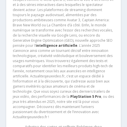
et à des séries interactives dans lesquelles le spectateur
devient acteur. Les plateformes de streaming dominent
toujours le paysage audiovisuel, alimentées par des
productions ambitieuses comme Avatar 3, Captain America:
Brave New World ou La Chambre d’à côté. Enfin, le monde
numérique se transforme avec l’essor des recherches vocales,
de la recherche visuelle via Google Lens, ou encore du
Generative Engine Optimization (GEO), nouvelle approche SEO
pensée pour l’
intelligence artificielle
. L’année 2025
s’annonce ainsi comme un tournant décisif entre innovation
technologique, créativité vidéoludique et bouleversement des
usages numériques. Vous trouverez également des tests et
comparatifs pour identifier les meilleurs produits high-tech de
l’année, notamment ceux liés aux avancées en intelligence
artificielle. Actualitesjeuxvideo.fr, c’est un espace dédié à
l’information et à la découverte, qui s’adresse aussi bien aux
gamers invétérés qu’aux amateurs de cinéma et de
technologie. Que vous soyez curieux des derniers trailers de
jeux vidéo, des performances de la
PlayStation 5 Pro
, ou des
jeux très attendus en 2025, notre site est là pour vous
accompagner. Découvrez dès maintenant l’univers
passionnant du divertissement et de l’innovation avec
Actualitesjeuxvideo.fr !
Achetez des cartes et coffrets Pokémon chez