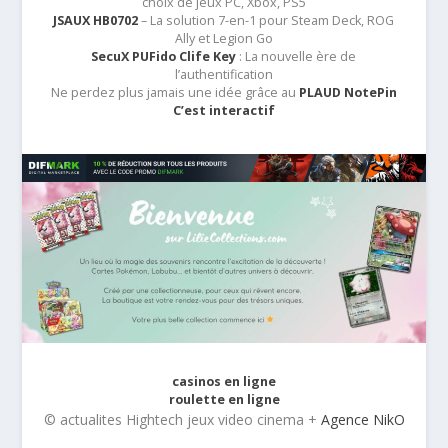
choix de jeux PC, Xbox, PS5
JSAUX HB0702
– La solution 7-en-1 pour Steam Deck, ROG
Ally et Legion Go
SecuX PUFido Clife Key
: La nouvelle ère de
l’authentification
Ne perdez plus jamais une idée grâce au
PLAUD NotePin
C’est interactif
casinos en ligne
roulette en ligne
© actualites Hightech jeux video cinema +
Agence NikO