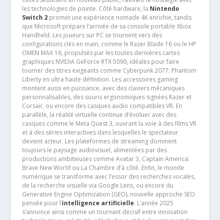
les technologies de pointe. Côté hardware, la
Nintendo
Switch 2
promet une expérience nomade 4K enrichie, tandis
que Microsoft prépare l’arrivée de sa console portable Xbox
Handheld. Les joueurs sur PC se tournent vers des
configurations clés en main, comme le Razer Blade 16 ou le HP
OMEN MAX 16, propulsés par les toutes dernières cartes
graphiques NVIDIA GeForce RTX 5090, idéales pour faire
tourner des titres exigeants comme Cyberpunk 2077: Phantom
Liberty en ultra haute définition. Les accessoires gaming
montent aussi en puissance, avec des claviers mécaniques
personnalisables, des souris ergonomiques signées Razer et
Corsair, ou encore des casques audio compatibles VR. En
parallèle, la réalité virtuelle continue d’évoluer avec des
casques comme le Meta Quest 3, ouvrant la voie à des films VR
et à des séries interactives dans lesquelles le spectateur
devient acteur. Les plateformes de streaming dominent
toujours le paysage audiovisuel, alimentées par des
productions ambitieuses comme Avatar 3, Captain America:
Brave New World ou La Chambre d’à côté. Enfin, le monde
numérique se transforme avec l’essor des recherches vocales,
de la recherche visuelle via Google Lens, ou encore du
Generative Engine Optimization (GEO), nouvelle approche SEO
pensée pour l’
intelligence artificielle
. L’année 2025
s’annonce ainsi comme un tournant décisif entre innovation