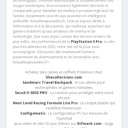
technologique, créativité vidéoludique et bouleversement des
usages numériques. Vous trouverez également des tests et
comparatifs pour identifier les meilleurs produits high-tech de
l’année, notamment ceux liés aux avancées en intelligence
artificielle. Actualitesjeuxvideo.fr, c’est un espace dédié à
l’information et à la découverte, qui s’adresse aussi bien aux
gamers invétérés qu’aux amateurs de cinéma et de
technologie. Que vous soyez curieux des derniers trailers de
jeux vidéo, des performances de la
PlayStation 5 Pro
, ou des
jeux très attendus en 2025, notre site est là pour vous
accompagner. Découvrez dès maintenant l’univers
passionnant du divertissement et de l’innovation avec
Actualitesjeuxvideo.fr !
Achetez des cartes et coffrets Pokémon chez
liliecollections.com
Sandmarc Travel Backpack
: le sac ultime pour
technophiles et gamers nomades
SecuX X-SEED PRO
: La solution pour protéger votre seed
phrase
Next Level Racing Formula Lite Pro
: Le cockpit pliable qui
redéfinit l’immersion
Configomatic
: Le configurateur PC sur mesure de
TopAchat
Jeux vidéo et clés CD pas chères sur
Difmark.com
– large