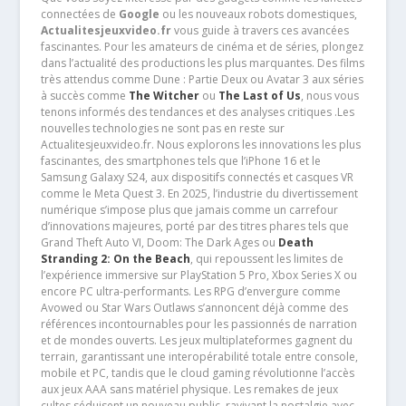
connectées de
Google
ou les nouveaux robots domestiques,
Actualitesjeuxvideo.fr
vous guide à travers ces avancées
fascinantes. Pour les amateurs de cinéma et de séries, plongez
dans l’actualité des productions les plus marquantes. Des films
très attendus comme Dune : Partie Deux ou Avatar 3 aux séries
à succès comme
The Witcher
ou
The Last of Us
, nous vous
tenons informés des tendances et des analyses critiques .Les
nouvelles technologies ne sont pas en reste sur
Actualitesjeuxvideo.fr. Nous explorons les innovations les plus
fascinantes, des smartphones tels que l’iPhone 16 et le
Samsung Galaxy S24, aux dispositifs connectés et casques VR
comme le Meta Quest 3. En 2025, l’industrie du divertissement
numérique s’impose plus que jamais comme un carrefour
d’innovations majeures, porté par des titres phares tels que
Grand Theft Auto VI, Doom: The Dark Ages ou
Death
Stranding 2: On the Beach
, qui repoussent les limites de
l’expérience immersive sur PlayStation 5 Pro, Xbox Series X ou
encore PC ultra-performants. Les RPG d’envergure comme
Avowed ou Star Wars Outlaws s’annoncent déjà comme des
références incontournables pour les passionnés de narration
et de mondes ouverts. Les jeux multiplateformes gagnent du
terrain, garantissant une interopérabilité totale entre console,
mobile et PC, tandis que le cloud gaming révolutionne l’accès
aux jeux AAA sans matériel physique. Les remakes de jeux
cultes séduisent un nouveau public, ravivant la nostalgie avec