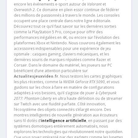
encore les événements e-sport autour de
Valorant
et
Overwatch 2
. Ce domaine en plein essor continue de fédérer
des millions de passionnés à travers le monde. Les consoles
occupent une place centrale dans notre ligne éditoriale.
Découvrez tout ce qu’il faut savoir sur les dernières sorties
comme la PlayStation 5 Pro, conçue pour offrir des
performances inégalées en 4K, ou encore sur l’évolution des
plateformes Xbox et Nintendo. Nous couvrons également les
accessoires indispensables pour une expérience de jeu
optimale : casques gaming, claviers mécaniques, et les
dernières souris de marques réputées comme Razer et
Corsair. Dans le domaine du matériel, les joueurs sur PC
bénéficient d’une attention particulière sur
Actualitesjeuxvideo.fr
. Nous testons les cartes graphiques
les plus récentes, comme la
NVIDIA GeForce RTX 5090
, et vous
guidons sur les choix à faire en matière de configurations
adaptées à vos besoins, qu’il s’agisse de jouer à
Cyberpunk
2077: Phantom Liberty
en ultra haute définition ou de streamer
sur Twitch avec une fluidité parfaite. Côté innovation,
l’écosystème des objets connectés s’élargit encore. Des
montres intelligentes de nouvelle génération aux écouteurs
sans fil dotés d’
intelligence artificielle
, en passant par des
systèmes domotiques entièrement automatisés, nous
explorons les technologies qui révolutionnent notre quotidien.
Que vous soyez intéressé par des gadgets comme les lunettes