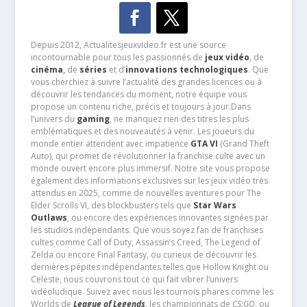
Depuis 2012, Actualitesjeuxvideo.fr est une source
incontournable pour tous les passionnés de
jeux vidéo
, de
cinéma
,
de
séries
et d’
innovations technologiques
. Que
vous cherchiez à suivre l’actualité des grandes licences ou à
découvrir les tendances du moment, notre équipe vous
propose un contenu riche, précis et toujours à jour.Dans
l’univers du
gaming
, ne manquez rien des titres les plus
emblématiques et des nouveautés à venir. Les joueurs du
monde entier attendent avec impatience
GTA VI
(Grand Theft
Auto), qui promet de révolutionner la franchise culte avec un
monde ouvert encore plus immersif. Notre site vous propose
également des informations exclusives sur les jeux vidéo très
attendus en 2025, comme de nouvelles aventures pour The
Elder Scrolls VI, des blockbusters tels que
Star Wars
Outlaws
, ou encore des expériences innovantes signées par
les studios indépendants. Que vous soyez fan de franchises
cultes comme Call of Duty, Assassin’s Creed, The Legend of
Zelda ou encore Final Fantasy, ou curieux de découvrir les
dernières pépites indépendantes telles que Hollow Knight ou
Celeste, nous couvrons tout ce qui fait vibrer l’univers
vidéoludique. Suivez avec nous les tournois phares comme les
Worlds de
League of Legends
, les championnats de
CS:GO
, ou