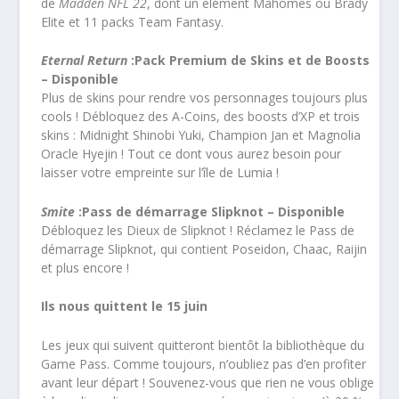
de
Madden NFL 22
, dont un élément Mahomes ou Brady
Elite et 11 packs Team Fantasy.
Eternal Return
:Pack Premium de Skins et de Boosts
– Disponible
Plus de skins pour rendre vos personnages toujours plus
cools ! Débloquez des A-Coins, des boosts d’XP et trois
skins : Midnight Shinobi Yuki, Champion Jan et Magnolia
Oracle Hyejin ! Tout ce dont vous aurez besoin pour
laisser votre empreinte sur l’île de Lumia !
Smite
:Pass de démarrage Slipknot – Disponible
Débloquez les Dieux de Slipknot ! Réclamez le Pass de
démarrage Slipknot, qui contient Poseidon, Chaac, Raijin
et plus encore !
Ils nous quittent le 15 juin
Les jeux qui suivent quitteront bientôt la bibliothèque du
Game Pass. Comme toujours, n’oubliez pas d’en profiter
avant leur départ ! Souvenez-vous que rien ne vous oblige