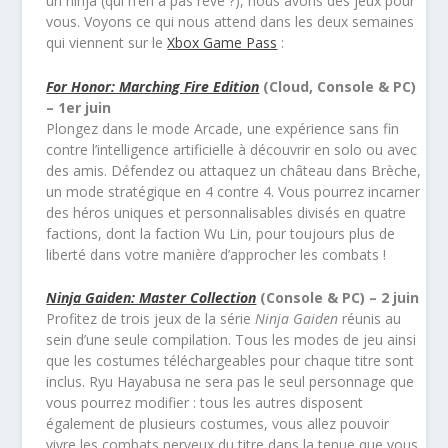
un ninja (qui n’en a pas rêvé ?), nous avons des jeux pour
vous. Voyons ce qui nous attend dans les deux semaines
qui viennent sur le
Xbox Game Pass
:
For Honor: Marching Fire Edition
(Cloud, Console & PC)
– 1er juin
Plongez dans le mode Arcade, une expérience sans fin
contre l’intelligence artificielle à découvrir en solo ou avec
des amis. Défendez ou attaquez un château dans Brèche,
un mode stratégique en 4 contre 4. Vous pourrez incarner
des héros uniques et personnalisables divisés en quatre
factions, dont la faction Wu Lin, pour toujours plus de
liberté dans votre manière d’approcher les combats !
Ninja Gaiden: Master Collection
(Console & PC) – 2 juin
Profitez de trois jeux de la série
Ninja Gaiden
réunis au
sein d’une seule compilation. Tous les modes de jeu ainsi
que les costumes téléchargeables pour chaque titre sont
inclus. Ryu Hayabusa ne sera pas le seul personnage que
vous pourrez modifier : tous les autres disposent
également de plusieurs costumes, vous allez pouvoir
vivre les combats nerveux du titre dans la tenue que vous