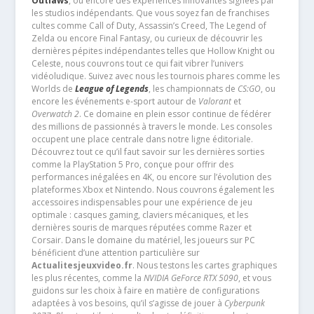
Outlaws
, ou encore des expériences innovantes signées par
les studios indépendants. Que vous soyez fan de franchises
cultes comme Call of Duty, Assassin’s Creed, The Legend of
Zelda ou encore Final Fantasy, ou curieux de découvrir les
dernières pépites indépendantes telles que Hollow Knight ou
Celeste, nous couvrons tout ce qui fait vibrer l’univers
vidéoludique. Suivez avec nous les tournois phares comme les
Worlds de
League of Legends
, les championnats de
CS:GO
, ou
encore les événements e-sport autour de
Valorant
et
Overwatch 2
. Ce domaine en plein essor continue de fédérer
des millions de passionnés à travers le monde. Les consoles
occupent une place centrale dans notre ligne éditoriale.
Découvrez tout ce qu’il faut savoir sur les dernières sorties
comme la PlayStation 5 Pro, conçue pour offrir des
performances inégalées en 4K, ou encore sur l’évolution des
plateformes Xbox et Nintendo. Nous couvrons également les
accessoires indispensables pour une expérience de jeu
optimale : casques gaming, claviers mécaniques, et les
dernières souris de marques réputées comme Razer et
Corsair. Dans le domaine du matériel, les joueurs sur PC
bénéficient d’une attention particulière sur
Actualitesjeuxvideo.fr
. Nous testons les cartes graphiques
les plus récentes, comme la
NVIDIA GeForce RTX 5090
, et vous
guidons sur les choix à faire en matière de configurations
adaptées à vos besoins, qu’il s’agisse de jouer à
Cyberpunk