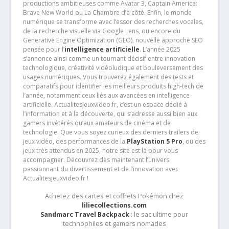
productions ambitieuses comme Avatar 3, Captain America:
Brave New World ou La Chambre d’à côté. Enfin, le monde
numérique se transforme avec l’essor des recherches vocales,
de la recherche visuelle via Google Lens, ou encore du
Generative Engine Optimization (GEO), nouvelle approche SEO
pensée pour l’
intelligence artificielle
. L’année 2025
s’annonce ainsi comme un tournant décisif entre innovation
technologique, créativité vidéoludique et bouleversement des
usages numériques. Vous trouverez également des tests et
comparatifs pour identifier les meilleurs produits high-tech de
l’année, notamment ceux liés aux avancées en intelligence
artificielle. Actualitesjeuxvideo.fr, c’est un espace dédié à
l’information et à la découverte, qui s’adresse aussi bien aux
gamers invétérés qu’aux amateurs de cinéma et de
technologie. Que vous soyez curieux des derniers trailers de
jeux vidéo, des performances de la
PlayStation 5 Pro
, ou des
jeux très attendus en 2025, notre site est là pour vous
accompagner. Découvrez dès maintenant l’univers
passionnant du divertissement et de l’innovation avec
Actualitesjeuxvideo.fr !
Achetez des cartes et coffrets Pokémon chez
liliecollections.com
Sandmarc Travel Backpack
: le sac ultime pour
technophiles et gamers nomades