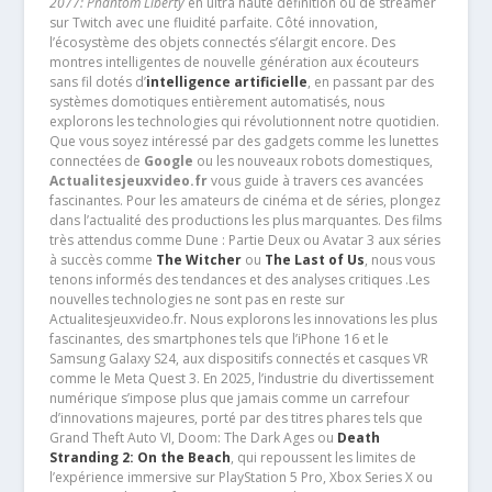
2077: Phantom Liberty
en ultra haute définition ou de streamer
sur Twitch avec une fluidité parfaite. Côté innovation,
l’écosystème des objets connectés s’élargit encore. Des
montres intelligentes de nouvelle génération aux écouteurs
sans fil dotés d’
intelligence artificielle
, en passant par des
systèmes domotiques entièrement automatisés, nous
explorons les technologies qui révolutionnent notre quotidien.
Que vous soyez intéressé par des gadgets comme les lunettes
connectées de
Google
ou les nouveaux robots domestiques,
Actualitesjeuxvideo.fr
vous guide à travers ces avancées
fascinantes. Pour les amateurs de cinéma et de séries, plongez
dans l’actualité des productions les plus marquantes. Des films
très attendus comme Dune : Partie Deux ou Avatar 3 aux séries
à succès comme
The Witcher
ou
The Last of Us
, nous vous
tenons informés des tendances et des analyses critiques .Les
nouvelles technologies ne sont pas en reste sur
Actualitesjeuxvideo.fr. Nous explorons les innovations les plus
fascinantes, des smartphones tels que l’iPhone 16 et le
Samsung Galaxy S24, aux dispositifs connectés et casques VR
comme le Meta Quest 3. En 2025, l’industrie du divertissement
numérique s’impose plus que jamais comme un carrefour
d’innovations majeures, porté par des titres phares tels que
Grand Theft Auto VI, Doom: The Dark Ages ou
Death
Stranding 2: On the Beach
, qui repoussent les limites de
l’expérience immersive sur PlayStation 5 Pro, Xbox Series X ou