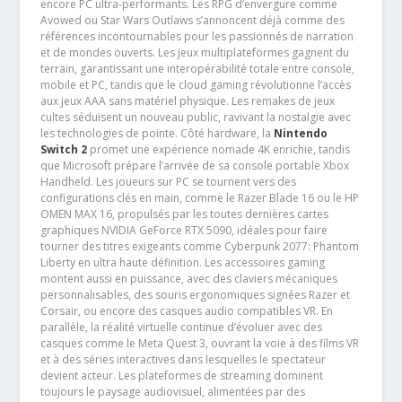
encore PC ultra-performants. Les RPG d’envergure comme
Avowed ou Star Wars Outlaws s’annoncent déjà comme des
références incontournables pour les passionnés de narration
et de mondes ouverts. Les jeux multiplateformes gagnent du
terrain, garantissant une interopérabilité totale entre console,
mobile et PC, tandis que le cloud gaming révolutionne l’accès
aux jeux AAA sans matériel physique. Les remakes de jeux
cultes séduisent un nouveau public, ravivant la nostalgie avec
les technologies de pointe. Côté hardware, la
Nintendo
Switch 2
promet une expérience nomade 4K enrichie, tandis
que Microsoft prépare l’arrivée de sa console portable Xbox
Handheld. Les joueurs sur PC se tournent vers des
configurations clés en main, comme le Razer Blade 16 ou le HP
OMEN MAX 16, propulsés par les toutes dernières cartes
graphiques NVIDIA GeForce RTX 5090, idéales pour faire
tourner des titres exigeants comme Cyberpunk 2077: Phantom
Liberty en ultra haute définition. Les accessoires gaming
montent aussi en puissance, avec des claviers mécaniques
personnalisables, des souris ergonomiques signées Razer et
Corsair, ou encore des casques audio compatibles VR. En
parallèle, la réalité virtuelle continue d’évoluer avec des
casques comme le Meta Quest 3, ouvrant la voie à des films VR
et à des séries interactives dans lesquelles le spectateur
devient acteur. Les plateformes de streaming dominent
toujours le paysage audiovisuel, alimentées par des