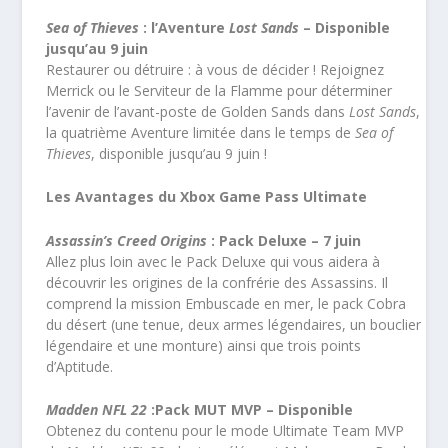
Sea of Thieves
: l’Aventure
Lost Sands
– Disponible
jusqu’au 9 juin
Restaurer ou détruire : à vous de décider ! Rejoignez
Merrick ou le Serviteur de la Flamme pour déterminer
l’avenir de l’avant-poste de Golden Sands dans
Lost Sands
,
la quatrième Aventure limitée dans le temps de
Sea of
Thieves
, disponible jusqu’au 9 juin !
Les Avantages du Xbox Game Pass Ultimate
Assassin’s Creed Origins
: Pack Deluxe – 7 juin
Allez plus loin avec le Pack Deluxe qui vous aidera à
découvrir les origines de la confrérie des Assassins. Il
comprend la mission Embuscade en mer, le pack Cobra
du désert (une tenue, deux armes légendaires, un bouclier
légendaire et une monture) ainsi que trois points
d’Aptitude.
Madden NFL 22
:Pack MUT MVP – Disponible
Obtenez du contenu pour le mode Ultimate Team MVP