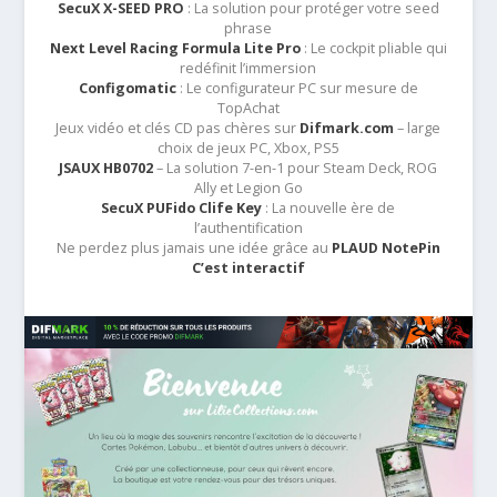
SecuX X-SEED PRO
: La solution pour protéger votre seed
phrase
Next Level Racing Formula Lite Pro
: Le cockpit pliable qui
redéfinit l’immersion
Configomatic
: Le configurateur PC sur mesure de
TopAchat
Jeux vidéo et clés CD pas chères sur
Difmark.com
– large
choix de jeux PC, Xbox, PS5
JSAUX HB0702
– La solution 7-en-1 pour Steam Deck, ROG
Ally et Legion Go
SecuX PUFido Clife Key
: La nouvelle ère de
l’authentification
Ne perdez plus jamais une idée grâce au
PLAUD NotePin
C’est interactif