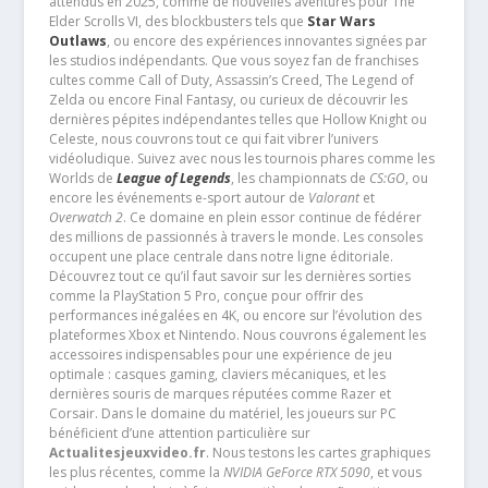
attendus en 2025, comme de nouvelles aventures pour The
Elder Scrolls VI, des blockbusters tels que
Star Wars
Outlaws
, ou encore des expériences innovantes signées par
les studios indépendants. Que vous soyez fan de franchises
cultes comme Call of Duty, Assassin’s Creed, The Legend of
Zelda ou encore Final Fantasy, ou curieux de découvrir les
dernières pépites indépendantes telles que Hollow Knight ou
Celeste, nous couvrons tout ce qui fait vibrer l’univers
vidéoludique. Suivez avec nous les tournois phares comme les
Worlds de
League of Legends
, les championnats de
CS:GO
, ou
encore les événements e-sport autour de
Valorant
et
Overwatch 2
. Ce domaine en plein essor continue de fédérer
des millions de passionnés à travers le monde. Les consoles
occupent une place centrale dans notre ligne éditoriale.
Découvrez tout ce qu’il faut savoir sur les dernières sorties
comme la PlayStation 5 Pro, conçue pour offrir des
performances inégalées en 4K, ou encore sur l’évolution des
plateformes Xbox et Nintendo. Nous couvrons également les
accessoires indispensables pour une expérience de jeu
optimale : casques gaming, claviers mécaniques, et les
dernières souris de marques réputées comme Razer et
Corsair. Dans le domaine du matériel, les joueurs sur PC
bénéficient d’une attention particulière sur
Actualitesjeuxvideo.fr
. Nous testons les cartes graphiques
les plus récentes, comme la
NVIDIA GeForce RTX 5090
, et vous