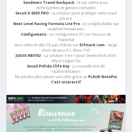
Sandmarc Travel Backpack
: le sac ultime pour
technophiles et gamers nomades
SecuX X-SEED PRO
: La solution pour protéger votre seed
phrase
Next Level Racing Formula Lite Pro
: Le cockpit pliable qui
redéfinit l’immersion
Configomatic
: Le configurateur PC sur mesure de
TopAchat
Jeux vidéo et clés CD pas chères sur
Difmark.com
– large
choix de jeux PC, Xbox, PS5
JSAUX HB0702
– La solution 7-en-1 pour Steam Deck, ROG
Ally et Legion Go
SecuX PUFido Clife Key
: La nouvelle ère de
l’authentification
Ne perdez plus jamais une idée grâce au
PLAUD NotePin
C’est interactif