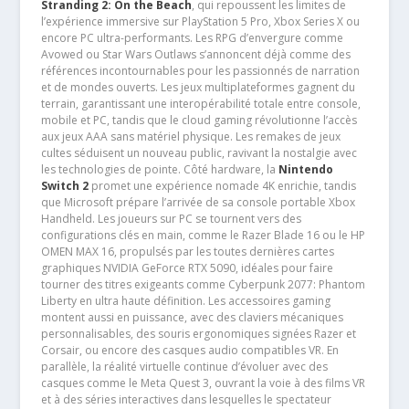
Stranding 2: On the Beach
, qui repoussent les limites de
l’expérience immersive sur PlayStation 5 Pro, Xbox Series X ou
encore PC ultra-performants. Les RPG d’envergure comme
Avowed ou Star Wars Outlaws s’annoncent déjà comme des
références incontournables pour les passionnés de narration
et de mondes ouverts. Les jeux multiplateformes gagnent du
terrain, garantissant une interopérabilité totale entre console,
mobile et PC, tandis que le cloud gaming révolutionne l’accès
aux jeux AAA sans matériel physique. Les remakes de jeux
cultes séduisent un nouveau public, ravivant la nostalgie avec
les technologies de pointe. Côté hardware, la
Nintendo
Switch 2
promet une expérience nomade 4K enrichie, tandis
que Microsoft prépare l’arrivée de sa console portable Xbox
Handheld. Les joueurs sur PC se tournent vers des
configurations clés en main, comme le Razer Blade 16 ou le HP
OMEN MAX 16, propulsés par les toutes dernières cartes
graphiques NVIDIA GeForce RTX 5090, idéales pour faire
tourner des titres exigeants comme Cyberpunk 2077: Phantom
Liberty en ultra haute définition. Les accessoires gaming
montent aussi en puissance, avec des claviers mécaniques
personnalisables, des souris ergonomiques signées Razer et
Corsair, ou encore des casques audio compatibles VR. En
parallèle, la réalité virtuelle continue d’évoluer avec des
casques comme le Meta Quest 3, ouvrant la voie à des films VR
et à des séries interactives dans lesquelles le spectateur