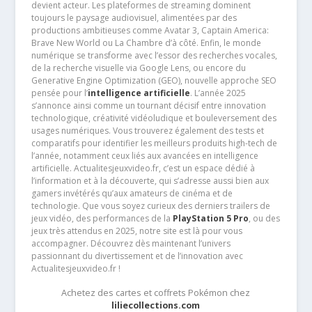
devient acteur. Les plateformes de streaming dominent
toujours le paysage audiovisuel, alimentées par des
productions ambitieuses comme Avatar 3, Captain America:
Brave New World ou La Chambre d’à côté. Enfin, le monde
numérique se transforme avec l’essor des recherches vocales,
de la recherche visuelle via Google Lens, ou encore du
Generative Engine Optimization (GEO), nouvelle approche SEO
pensée pour l’
intelligence artificielle
. L’année 2025
s’annonce ainsi comme un tournant décisif entre innovation
technologique, créativité vidéoludique et bouleversement des
usages numériques. Vous trouverez également des tests et
comparatifs pour identifier les meilleurs produits high-tech de
l’année, notamment ceux liés aux avancées en intelligence
artificielle. Actualitesjeuxvideo.fr, c’est un espace dédié à
l’information et à la découverte, qui s’adresse aussi bien aux
gamers invétérés qu’aux amateurs de cinéma et de
technologie. Que vous soyez curieux des derniers trailers de
jeux vidéo, des performances de la
PlayStation 5 Pro
, ou des
jeux très attendus en 2025, notre site est là pour vous
accompagner. Découvrez dès maintenant l’univers
passionnant du divertissement et de l’innovation avec
Actualitesjeuxvideo.fr !
Achetez des cartes et coffrets Pokémon chez
liliecollections.com