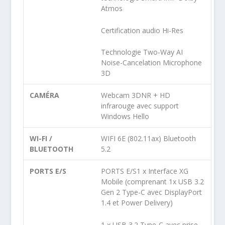
Atmos
Certification audio Hi-Res
Technologie Two-Way AI
Noise-Cancelation Microphone
3D
CAMÉRA
Webcam 3DNR + HD
infrarouge avec support
Windows Hello
WI-FI /
WIFI 6E (802.11ax) Bluetooth
BLUETOOTH
5.2
PORTS E/S
PORTS E/S1 x Interface XG
Mobile (comprenant 1x USB 3.2
Gen 2 Type-C avec DisplayPort
1.4 et Power Delivery)
1 x USB 3.2 Type-C avec prise