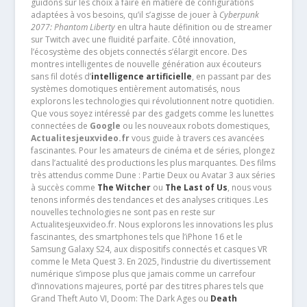
guidons sur les choix à faire en matière de configurations
adaptées à vos besoins, qu’il s’agisse de jouer à
Cyberpunk
2077: Phantom Liberty
en ultra haute définition ou de streamer
sur Twitch avec une fluidité parfaite. Côté innovation,
l’écosystème des objets connectés s’élargit encore. Des
montres intelligentes de nouvelle génération aux écouteurs
sans fil dotés d’
intelligence artificielle
, en passant par des
systèmes domotiques entièrement automatisés, nous
explorons les technologies qui révolutionnent notre quotidien.
Que vous soyez intéressé par des gadgets comme les lunettes
connectées de
Google
ou les nouveaux robots domestiques,
Actualitesjeuxvideo.fr
vous guide à travers ces avancées
fascinantes. Pour les amateurs de cinéma et de séries, plongez
dans l’actualité des productions les plus marquantes. Des films
très attendus comme Dune : Partie Deux ou Avatar 3 aux séries
à succès comme
The Witcher
ou
The Last of Us
, nous vous
tenons informés des tendances et des analyses critiques .Les
nouvelles technologies ne sont pas en reste sur
Actualitesjeuxvideo.fr. Nous explorons les innovations les plus
fascinantes, des smartphones tels que l’iPhone 16 et le
Samsung Galaxy S24, aux dispositifs connectés et casques VR
comme le Meta Quest 3. En 2025, l’industrie du divertissement
numérique s’impose plus que jamais comme un carrefour
d’innovations majeures, porté par des titres phares tels que
Grand Theft Auto VI, Doom: The Dark Ages ou
Death