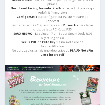
phrase
Next Level Racing Formula Lite Pro
: Le cockpit pliable qui
redéfinit l’immersion
Configomatic
: Le configurateur PC sur mesure de
TopAchat
Jeux vidéo et clés CD pas chères sur
Difmark.com
– large
choix de jeux PC, Xbox, PS5
JSAUX HB0702
– La solution 7-en-1 pour Steam Deck, ROG
Ally et Legion Go
SecuX PUFido Clife Key
: La nouvelle ère de
l’authentification
Ne perdez plus jamais une idée grâce au
PLAUD NotePin
C’est interactif