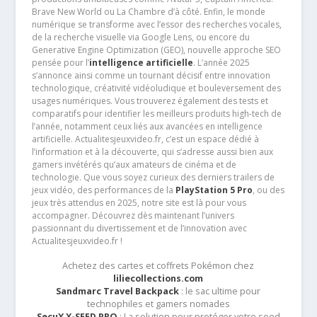
Brave New World ou La Chambre d’à côté. Enfin, le monde
numérique se transforme avec l’essor des recherches vocales,
de la recherche visuelle via Google Lens, ou encore du
Generative Engine Optimization (GEO), nouvelle approche SEO
pensée pour l’
intelligence artificielle
. L’année 2025
s’annonce ainsi comme un tournant décisif entre innovation
technologique, créativité vidéoludique et bouleversement des
usages numériques. Vous trouverez également des tests et
comparatifs pour identifier les meilleurs produits high-tech de
l’année, notamment ceux liés aux avancées en intelligence
artificielle. Actualitesjeuxvideo.fr, c’est un espace dédié à
l’information et à la découverte, qui s’adresse aussi bien aux
gamers invétérés qu’aux amateurs de cinéma et de
technologie. Que vous soyez curieux des derniers trailers de
jeux vidéo, des performances de la
PlayStation 5 Pro
, ou des
jeux très attendus en 2025, notre site est là pour vous
accompagner. Découvrez dès maintenant l’univers
passionnant du divertissement et de l’innovation avec
Actualitesjeuxvideo.fr !
Achetez des cartes et coffrets Pokémon chez
liliecollections.com
Sandmarc Travel Backpack
: le sac ultime pour
technophiles et gamers nomades
SecuX X-SEED PRO
: La solution pour protéger votre seed