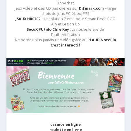
TopAchat
Jeux vidéo et clés CD pas chères sur
Difmark.com
– large
choix de jeux PC, Xbox, PS5
JSAUX HB0702
– La solution 7-en-1 pour Steam Deck, ROG
Ally et Legion Go
SecuX PUFido Clife Key
: La nouvelle ère de
l’authentification
Ne perdez plus jamais une idée grâce au
PLAUD NotePin
C’est interactif
casinos en ligne
roulette en ligne