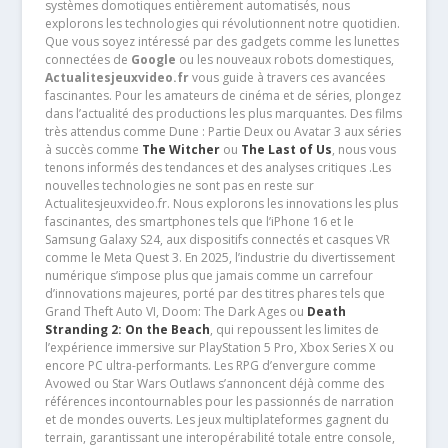
systèmes domotiques entièrement automatisés, nous
explorons les technologies qui révolutionnent notre quotidien.
Que vous soyez intéressé par des gadgets comme les lunettes
connectées de
Google
ou les nouveaux robots domestiques,
Actualitesjeuxvideo.fr
vous guide à travers ces avancées
fascinantes. Pour les amateurs de cinéma et de séries, plongez
dans l’actualité des productions les plus marquantes. Des films
très attendus comme Dune : Partie Deux ou Avatar 3 aux séries
à succès comme
The Witcher
ou
The Last of Us
, nous vous
tenons informés des tendances et des analyses critiques .Les
nouvelles technologies ne sont pas en reste sur
Actualitesjeuxvideo.fr. Nous explorons les innovations les plus
fascinantes, des smartphones tels que l’iPhone 16 et le
Samsung Galaxy S24, aux dispositifs connectés et casques VR
comme le Meta Quest 3. En 2025, l’industrie du divertissement
numérique s’impose plus que jamais comme un carrefour
d’innovations majeures, porté par des titres phares tels que
Grand Theft Auto VI, Doom: The Dark Ages ou
Death
Stranding 2: On the Beach
, qui repoussent les limites de
l’expérience immersive sur PlayStation 5 Pro, Xbox Series X ou
encore PC ultra-performants. Les RPG d’envergure comme
Avowed ou Star Wars Outlaws s’annoncent déjà comme des
références incontournables pour les passionnés de narration
et de mondes ouverts. Les jeux multiplateformes gagnent du
terrain, garantissant une interopérabilité totale entre console,