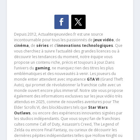
Depuis 2012, Actualitesjeuxvideo.fr est une source
incontournable pour tous les passionnés de
jeux vidéo
, de
cinéma
,
de
séries
et d’
innovations technologiques
. Que
vous cherchiez à suivre l’actualité des grandes licences ou à
découvrir les tendances du moment, notre équipe vous
propose un contenu riche, précis et toujours à jour.Dans
l’univers du
gaming
, ne manquez rien des titres les plus
emblématiques et des nouveautés à venir. Les joueurs du
monde entier attendent avec impatience
GTA VI
(Grand Theft
Auto), qui promet de révolutionner la franchise culte avec un
monde ouvert encore plus immersif. Notre site vous propose
également des informations exclusives sur les jeux vidéo très
attendus en 2025, comme de nouvelles aventures pour The
Elder Scrolls VI, des blockbusters tels que
Star Wars
Outlaws
, ou encore des expériences innovantes signées par
les studios indépendants. Que vous soyez fan de franchises
cultes comme Call of Duty, Assassin’s Creed, The Legend of
Zelda ou encore Final Fantasy, ou curieux de découvrir les
dernières pépites indépendantes telles que Hollow Knight ou