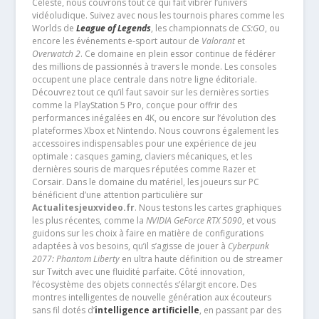
Celeste, nous couvrons tout ce qui fait vibrer l’univers
vidéoludique. Suivez avec nous les tournois phares comme les
Worlds de
League of Legends
, les championnats de
CS:GO
, ou
encore les événements e-sport autour de
Valorant
et
Overwatch 2
. Ce domaine en plein essor continue de fédérer
des millions de passionnés à travers le monde. Les consoles
occupent une place centrale dans notre ligne éditoriale.
Découvrez tout ce qu’il faut savoir sur les dernières sorties
comme la PlayStation 5 Pro, conçue pour offrir des
performances inégalées en 4K, ou encore sur l’évolution des
plateformes Xbox et Nintendo. Nous couvrons également les
accessoires indispensables pour une expérience de jeu
optimale : casques gaming, claviers mécaniques, et les
dernières souris de marques réputées comme Razer et
Corsair. Dans le domaine du matériel, les joueurs sur PC
bénéficient d’une attention particulière sur
Actualitesjeuxvideo.fr
. Nous testons les cartes graphiques
les plus récentes, comme la
NVIDIA GeForce RTX 5090
, et vous
guidons sur les choix à faire en matière de configurations
adaptées à vos besoins, qu’il s’agisse de jouer à
Cyberpunk
2077: Phantom Liberty
en ultra haute définition ou de streamer
sur Twitch avec une fluidité parfaite. Côté innovation,
l’écosystème des objets connectés s’élargit encore. Des
montres intelligentes de nouvelle génération aux écouteurs
sans fil dotés d’
intelligence artificielle
, en passant par des