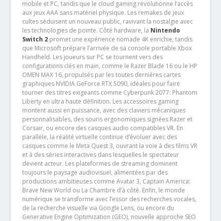
mobile et PC, tandis que le cloud gaming révolutionne l’accès
aux jeux AAA sans matériel physique. Les remakes de jeux
cultes séduisent un nouveau public, ravivant la nostalgie avec
les technologies de pointe. Côté hardware, la
Nintendo
Switch 2
promet une expérience nomade 4K enrichie, tandis
que Microsoft prépare l’arrivée de sa console portable Xbox
Handheld. Les joueurs sur PC se tournent vers des
configurations clés en main, comme le Razer Blade 16 ou le HP
OMEN MAX 16, propulsés par les toutes dernières cartes
graphiques NVIDIA GeForce RTX 5090, idéales pour faire
tourner des titres exigeants comme Cyberpunk 2077: Phantom
Liberty en ultra haute définition. Les accessoires gaming
montent aussi en puissance, avec des claviers mécaniques
personnalisables, des souris ergonomiques signées Razer et
Corsair, ou encore des casques audio compatibles VR. En
parallèle, la réalité virtuelle continue d’évoluer avec des
casques comme le Meta Quest 3, ouvrant la voie à des films VR
et à des séries interactives dans lesquelles le spectateur
devient acteur. Les plateformes de streaming dominent
toujours le paysage audiovisuel, alimentées par des
productions ambitieuses comme Avatar 3, Captain America:
Brave New World ou La Chambre d’à côté. Enfin, le monde
numérique se transforme avec l’essor des recherches vocales,
de la recherche visuelle via Google Lens, ou encore du
Generative Engine Optimization (GEO), nouvelle approche SEO