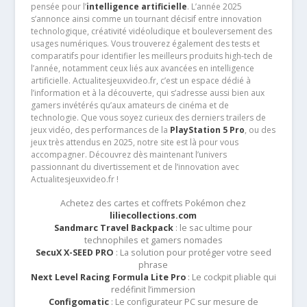
pensée pour l’
intelligence artificielle
. L’année 2025
s’annonce ainsi comme un tournant décisif entre innovation
technologique, créativité vidéoludique et bouleversement des
usages numériques. Vous trouverez également des tests et
comparatifs pour identifier les meilleurs produits high-tech de
l’année, notamment ceux liés aux avancées en intelligence
artificielle. Actualitesjeuxvideo.fr, c’est un espace dédié à
l’information et à la découverte, qui s’adresse aussi bien aux
gamers invétérés qu’aux amateurs de cinéma et de
technologie. Que vous soyez curieux des derniers trailers de
jeux vidéo, des performances de la
PlayStation 5 Pro
, ou des
jeux très attendus en 2025, notre site est là pour vous
accompagner. Découvrez dès maintenant l’univers
passionnant du divertissement et de l’innovation avec
Actualitesjeuxvideo.fr !
Achetez des cartes et coffrets Pokémon chez
liliecollections.com
Sandmarc Travel Backpack
: le sac ultime pour
technophiles et gamers nomades
SecuX X-SEED PRO
: La solution pour protéger votre seed
phrase
Next Level Racing Formula Lite Pro
: Le cockpit pliable qui
redéfinit l’immersion
Configomatic
: Le configurateur PC sur mesure de