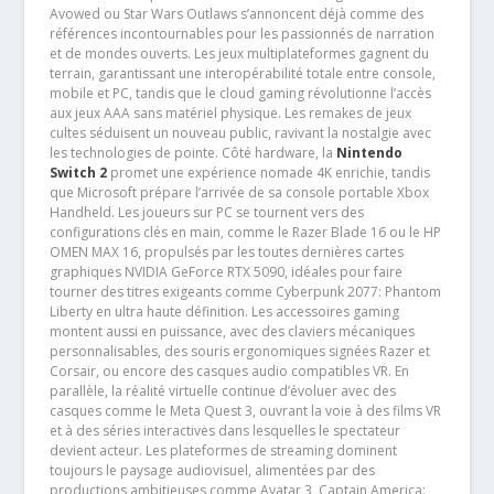
Avowed ou Star Wars Outlaws s’annoncent déjà comme des
références incontournables pour les passionnés de narration
et de mondes ouverts. Les jeux multiplateformes gagnent du
terrain, garantissant une interopérabilité totale entre console,
mobile et PC, tandis que le cloud gaming révolutionne l’accès
aux jeux AAA sans matériel physique. Les remakes de jeux
cultes séduisent un nouveau public, ravivant la nostalgie avec
les technologies de pointe. Côté hardware, la
Nintendo
Switch 2
promet une expérience nomade 4K enrichie, tandis
que Microsoft prépare l’arrivée de sa console portable Xbox
Handheld. Les joueurs sur PC se tournent vers des
configurations clés en main, comme le Razer Blade 16 ou le HP
OMEN MAX 16, propulsés par les toutes dernières cartes
graphiques NVIDIA GeForce RTX 5090, idéales pour faire
tourner des titres exigeants comme Cyberpunk 2077: Phantom
Liberty en ultra haute définition. Les accessoires gaming
montent aussi en puissance, avec des claviers mécaniques
personnalisables, des souris ergonomiques signées Razer et
Corsair, ou encore des casques audio compatibles VR. En
parallèle, la réalité virtuelle continue d’évoluer avec des
casques comme le Meta Quest 3, ouvrant la voie à des films VR
et à des séries interactives dans lesquelles le spectateur
devient acteur. Les plateformes de streaming dominent
toujours le paysage audiovisuel, alimentées par des
productions ambitieuses comme Avatar 3, Captain America: