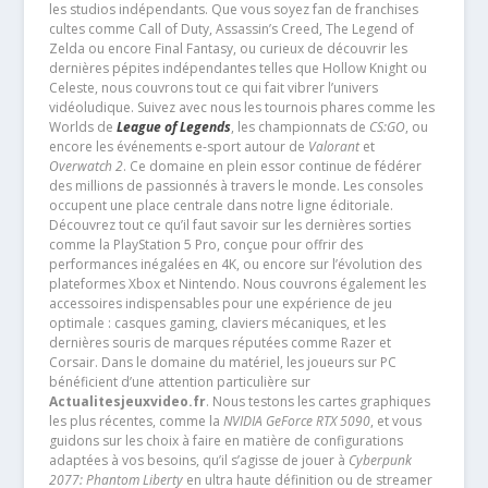
les studios indépendants. Que vous soyez fan de franchises
cultes comme Call of Duty, Assassin’s Creed, The Legend of
Zelda ou encore Final Fantasy, ou curieux de découvrir les
dernières pépites indépendantes telles que Hollow Knight ou
Celeste, nous couvrons tout ce qui fait vibrer l’univers
vidéoludique. Suivez avec nous les tournois phares comme les
Worlds de
League of Legends
, les championnats de
CS:GO
, ou
encore les événements e-sport autour de
Valorant
et
Overwatch 2
. Ce domaine en plein essor continue de fédérer
des millions de passionnés à travers le monde. Les consoles
occupent une place centrale dans notre ligne éditoriale.
Découvrez tout ce qu’il faut savoir sur les dernières sorties
comme la PlayStation 5 Pro, conçue pour offrir des
performances inégalées en 4K, ou encore sur l’évolution des
plateformes Xbox et Nintendo. Nous couvrons également les
accessoires indispensables pour une expérience de jeu
optimale : casques gaming, claviers mécaniques, et les
dernières souris de marques réputées comme Razer et
Corsair. Dans le domaine du matériel, les joueurs sur PC
bénéficient d’une attention particulière sur
Actualitesjeuxvideo.fr
. Nous testons les cartes graphiques
les plus récentes, comme la
NVIDIA GeForce RTX 5090
, et vous
guidons sur les choix à faire en matière de configurations
adaptées à vos besoins, qu’il s’agisse de jouer à
Cyberpunk
2077: Phantom Liberty
en ultra haute définition ou de streamer