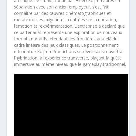
artistique. Le studio, fondé par Hideo Kojima après sa
séparation avec son ancien employeur, s’est fait
connaître par des œuvres cinématographiques et
métatextuelles exigeantes, centrées sur la narration,
l’émotion et l’expérimentation. L’entreprise a déclaré que
ce partenariat représente une exploration de nouveaux
formats narratifs, étendant ses frontières au-delà du
cadre linéaire des jeux classiques. Le positionnement
éditorial de Kojima Productions se révèle ainsi ouvert à
l’hybridation, à l’expérience transverse, plaçant la quête
immersive au même niveau que le gameplay traditionnel.