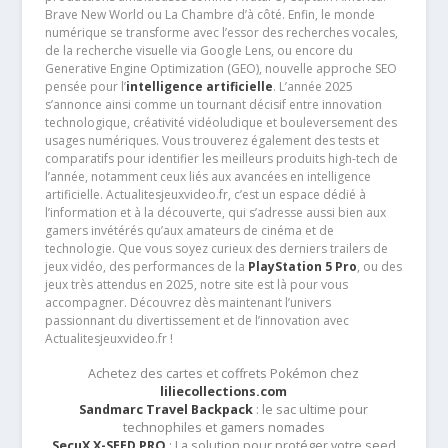
Brave New World ou La Chambre d’à côté. Enfin, le monde
numérique se transforme avec l’essor des recherches vocales,
de la recherche visuelle via Google Lens, ou encore du
Generative Engine Optimization (GEO), nouvelle approche SEO
pensée pour l’
intelligence artificielle
. L’année 2025
s’annonce ainsi comme un tournant décisif entre innovation
technologique, créativité vidéoludique et bouleversement des
usages numériques. Vous trouverez également des tests et
comparatifs pour identifier les meilleurs produits high-tech de
l’année, notamment ceux liés aux avancées en intelligence
artificielle. Actualitesjeuxvideo.fr, c’est un espace dédié à
l’information et à la découverte, qui s’adresse aussi bien aux
gamers invétérés qu’aux amateurs de cinéma et de
technologie. Que vous soyez curieux des derniers trailers de
jeux vidéo, des performances de la
PlayStation 5 Pro
, ou des
jeux très attendus en 2025, notre site est là pour vous
accompagner. Découvrez dès maintenant l’univers
passionnant du divertissement et de l’innovation avec
Actualitesjeuxvideo.fr !
Achetez des cartes et coffrets Pokémon chez
liliecollections.com
Sandmarc Travel Backpack
: le sac ultime pour
technophiles et gamers nomades
SecuX X-SEED PRO
: La solution pour protéger votre seed