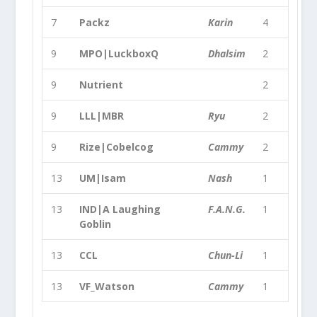
7
Packz
Karin
4
9
MPO|LuckboxQ
Dhalsim
2
9
Nutrient
2
9
LLL|MBR
Ryu
2
9
Rize|Cobelcog
Cammy
2
13
UM|Isam
Nash
1
13
IND|A Laughing
F.A.N.G.
1
Goblin
13
CCL
Chun-Li
1
13
VF_Watson
Cammy
1