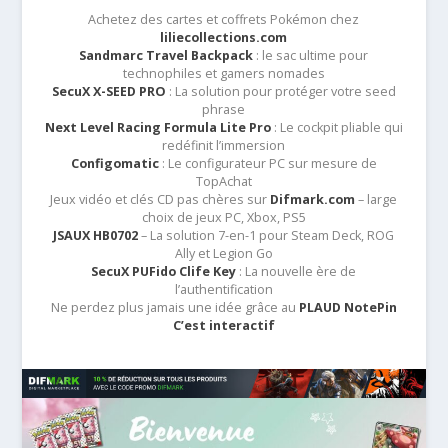
Achetez des cartes et coffrets Pokémon chez
liliecollections.com
Sandmarc Travel Backpack
: le sac ultime pour
technophiles et gamers nomades
SecuX X-SEED PRO
: La solution pour protéger votre seed
phrase
Next Level Racing Formula Lite Pro
: Le cockpit pliable qui
redéfinit l’immersion
Configomatic
: Le configurateur PC sur mesure de
TopAchat
Jeux vidéo et clés CD pas chères sur
Difmark.com
– large
choix de jeux PC, Xbox, PS5
JSAUX HB0702
– La solution 7-en-1 pour Steam Deck, ROG
Ally et Legion Go
SecuX PUFido Clife Key
: La nouvelle ère de
l’authentification
Ne perdez plus jamais une idée grâce au
PLAUD NotePin
C’est interactif