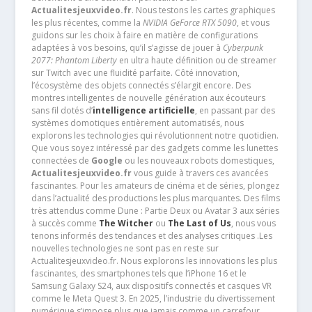
Actualitesjeuxvideo.fr
. Nous testons les cartes graphiques
les plus récentes, comme la
NVIDIA GeForce RTX 5090
, et vous
guidons sur les choix à faire en matière de configurations
adaptées à vos besoins, qu’il s’agisse de jouer à
Cyberpunk
2077: Phantom Liberty
en ultra haute définition ou de streamer
sur Twitch avec une fluidité parfaite. Côté innovation,
l’écosystème des objets connectés s’élargit encore. Des
montres intelligentes de nouvelle génération aux écouteurs
sans fil dotés d’
intelligence artificielle
, en passant par des
systèmes domotiques entièrement automatisés, nous
explorons les technologies qui révolutionnent notre quotidien.
Que vous soyez intéressé par des gadgets comme les lunettes
connectées de
Google
ou les nouveaux robots domestiques,
Actualitesjeuxvideo.fr
vous guide à travers ces avancées
fascinantes. Pour les amateurs de cinéma et de séries, plongez
dans l’actualité des productions les plus marquantes. Des films
très attendus comme Dune : Partie Deux ou Avatar 3 aux séries
à succès comme
The Witcher
ou
The Last of Us
, nous vous
tenons informés des tendances et des analyses critiques .Les
nouvelles technologies ne sont pas en reste sur
Actualitesjeuxvideo.fr. Nous explorons les innovations les plus
fascinantes, des smartphones tels que l’iPhone 16 et le
Samsung Galaxy S24, aux dispositifs connectés et casques VR
comme le Meta Quest 3. En 2025, l’industrie du divertissement
numérique s’impose plus que jamais comme un carrefour