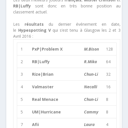
RB|Luffy
sont donc en très bonne position au
classement actuel.
Les
résultats
du dernier événement en date,
le
Hypespotting V
qui s’est tenu à Glasgow les 2 et 3
Avril 2016
:
1
PxP|Problem X
M.Bison
128
2
RB|Luffy
R.Mika
64
3
Rize|Brian
Chun-Li
32
4
Valmaster
Necalli
16
5
Real Menace
Chun-Li
8
5
UM|Hurricane
Cammy
8
7
Afii
Laura
4