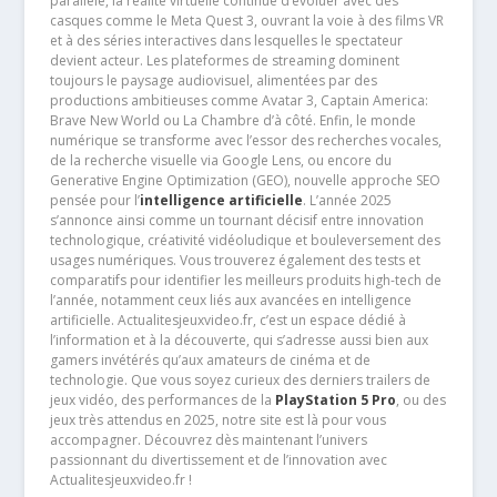
parallèle, la réalité virtuelle continue d’évoluer avec des
casques comme le Meta Quest 3, ouvrant la voie à des films VR
et à des séries interactives dans lesquelles le spectateur
devient acteur. Les plateformes de streaming dominent
toujours le paysage audiovisuel, alimentées par des
productions ambitieuses comme Avatar 3, Captain America:
Brave New World ou La Chambre d’à côté. Enfin, le monde
numérique se transforme avec l’essor des recherches vocales,
de la recherche visuelle via Google Lens, ou encore du
Generative Engine Optimization (GEO), nouvelle approche SEO
pensée pour l’
intelligence artificielle
. L’année 2025
s’annonce ainsi comme un tournant décisif entre innovation
technologique, créativité vidéoludique et bouleversement des
usages numériques. Vous trouverez également des tests et
comparatifs pour identifier les meilleurs produits high-tech de
l’année, notamment ceux liés aux avancées en intelligence
artificielle. Actualitesjeuxvideo.fr, c’est un espace dédié à
l’information et à la découverte, qui s’adresse aussi bien aux
gamers invétérés qu’aux amateurs de cinéma et de
technologie. Que vous soyez curieux des derniers trailers de
jeux vidéo, des performances de la
PlayStation 5 Pro
, ou des
jeux très attendus en 2025, notre site est là pour vous
accompagner. Découvrez dès maintenant l’univers
passionnant du divertissement et de l’innovation avec
Actualitesjeuxvideo.fr !