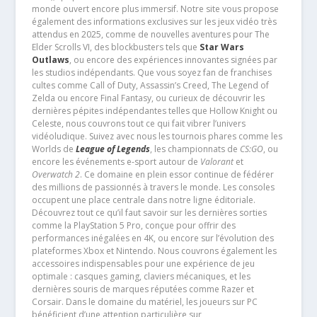
monde ouvert encore plus immersif. Notre site vous propose
également des informations exclusives sur les jeux vidéo très
attendus en 2025, comme de nouvelles aventures pour The
Elder Scrolls VI, des blockbusters tels que
Star Wars
Outlaws
, ou encore des expériences innovantes signées par
les studios indépendants. Que vous soyez fan de franchises
cultes comme Call of Duty, Assassin’s Creed, The Legend of
Zelda ou encore Final Fantasy, ou curieux de découvrir les
dernières pépites indépendantes telles que Hollow Knight ou
Celeste, nous couvrons tout ce qui fait vibrer l’univers
vidéoludique. Suivez avec nous les tournois phares comme les
Worlds de
League of Legends
, les championnats de
CS:GO
, ou
encore les événements e-sport autour de
Valorant
et
Overwatch 2
. Ce domaine en plein essor continue de fédérer
des millions de passionnés à travers le monde. Les consoles
occupent une place centrale dans notre ligne éditoriale.
Découvrez tout ce qu’il faut savoir sur les dernières sorties
comme la PlayStation 5 Pro, conçue pour offrir des
performances inégalées en 4K, ou encore sur l’évolution des
plateformes Xbox et Nintendo. Nous couvrons également les
accessoires indispensables pour une expérience de jeu
optimale : casques gaming, claviers mécaniques, et les
dernières souris de marques réputées comme Razer et
Corsair. Dans le domaine du matériel, les joueurs sur PC
bénéficient d’une attention particulière sur