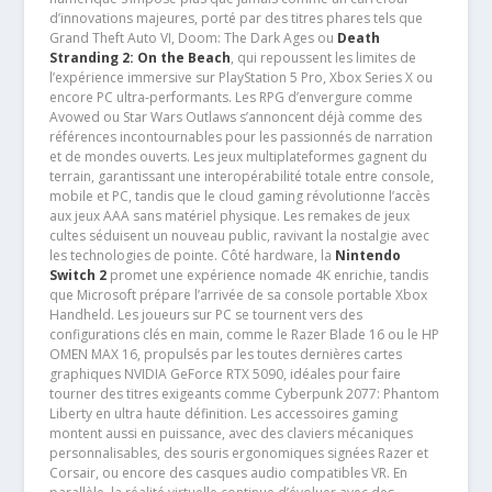
d’innovations majeures, porté par des titres phares tels que
Grand Theft Auto VI, Doom: The Dark Ages ou
Death
Stranding 2: On the Beach
, qui repoussent les limites de
l’expérience immersive sur PlayStation 5 Pro, Xbox Series X ou
encore PC ultra-performants. Les RPG d’envergure comme
Avowed ou Star Wars Outlaws s’annoncent déjà comme des
références incontournables pour les passionnés de narration
et de mondes ouverts. Les jeux multiplateformes gagnent du
terrain, garantissant une interopérabilité totale entre console,
mobile et PC, tandis que le cloud gaming révolutionne l’accès
aux jeux AAA sans matériel physique. Les remakes de jeux
cultes séduisent un nouveau public, ravivant la nostalgie avec
les technologies de pointe. Côté hardware, la
Nintendo
Switch 2
promet une expérience nomade 4K enrichie, tandis
que Microsoft prépare l’arrivée de sa console portable Xbox
Handheld. Les joueurs sur PC se tournent vers des
configurations clés en main, comme le Razer Blade 16 ou le HP
OMEN MAX 16, propulsés par les toutes dernières cartes
graphiques NVIDIA GeForce RTX 5090, idéales pour faire
tourner des titres exigeants comme Cyberpunk 2077: Phantom
Liberty en ultra haute définition. Les accessoires gaming
montent aussi en puissance, avec des claviers mécaniques
personnalisables, des souris ergonomiques signées Razer et
Corsair, ou encore des casques audio compatibles VR. En