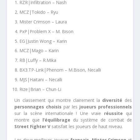
RZR|Infiltration – Nash
MCZ|Tokido – Ryu
Mister Crimson – Laura
PxP|Problem X – M. Bison
EG|Justin Wong – Karin
MCZ|Mago – Karin
RB|Luffy – R.Mika
BX3.TP-Link|Phenom – M.Bison, Necalli
MJS|Haitani – Necalli
Rize|Brian – Chun-Li
Un classement qui montre clairement la
diversité
des
personnages
choisis
par les
joueurs professionnels
sur la scène internationale ! Une vraie
réussite
qui
montre que
l’équilibrage
du système de combat de
Street Fighter V
satisfait les joueurs de haut niveau.
Les deux meilleurs joueurs
français
,
Mister Crimson
et