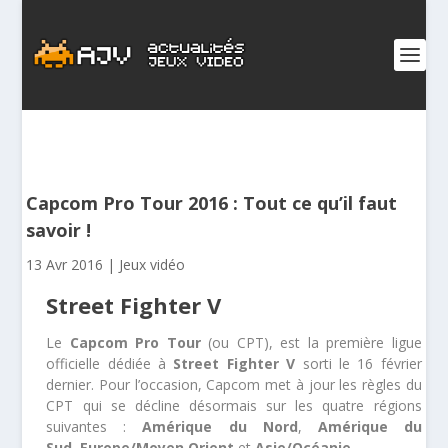
Capcom Pro Tour 2016 : Tout ce qu’il faut
savoir !
13 Avr 2016
|
Jeux vidéo
Street Fighter V
Le
Capcom Pro Tour
(ou CPT), est la première ligue
officielle dédiée à
Street Fighter V
sorti le 16 février
dernier. Pour l’occasion, Capcom met à jour les règles du
CPT qui se décline désormais sur les quatre régions
suivantes :
Amérique du Nord
,
Amérique du
Sud
,
Europe/Moyen Orient
et
Asie/Océanie
.