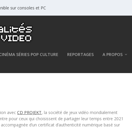
nible sur consoles et PC
CINÉMA SÉRIES POP CULTURE
REPORTAGES
A PROPOS
7 et l’inscrit sur la blockchain
tion avec
CD PROJEKT
, la société de jeux vidéo mondialement
tre pour ceux qui choisissent de partager leur temps entre 2021
st accompagnée d’un
certificat d’authenticité numérique basé sur