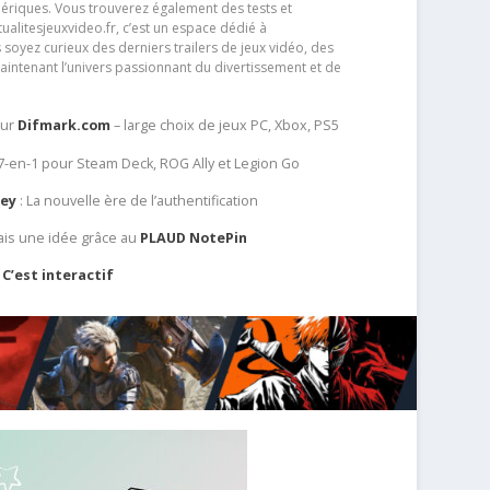
ériques. Vous trouverez également des tests et
tualitesjeuxvideo.fr, c’est un espace dédié à
soyez curieux des derniers trailers de jeux vidéo, des
aintenant l’univers passionnant du divertissement et de
sur
Difmark.com
– large choix de jeux PC, Xbox, PS5
 7-en-1 pour Steam Deck, ROG Ally et Legion Go
Key
: La nouvelle ère de l’authentification
ais une idée grâce au
PLAUD NotePin
C’est interactif