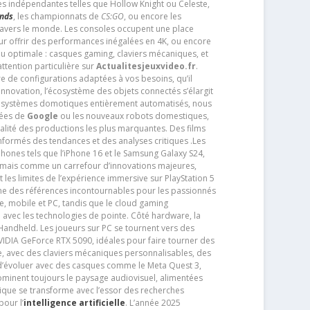
es indépendantes telles que Hollow Knight ou Celeste,
ends
, les championnats de
CS:GO
, ou encore les
travers le monde. Les consoles occupent une place
pour offrir des performances inégalées en 4K, ou encore
u optimale : casques gaming, claviers mécaniques, et
ttention particulière sur
Actualitesjeuxvideo.fr
.
ère de configurations adaptées à vos besoins, qu’il
 innovation, l’écosystème des objets connectés s’élargit
s systèmes domotiques entièrement automatisés, nous
tées de
Google
ou les nouveaux robots domestiques,
alité des productions les plus marquantes. Des films
nformés des tendances et des analyses critiques .Les
phones tels que l’iPhone 16 et le Samsung Galaxy S24,
jamais comme un carrefour d’innovations majeures,
t les limites de l’expérience immersive sur PlayStation 5
e des références incontournables pour les passionnés
e, mobile et PC, tandis que le cloud gaming
e avec les technologies de pointe. Côté hardware, la
andheld. Les joueurs sur PC se tournent vers des
IDIA GeForce RTX 5090, idéales pour faire tourner des
e, avec des claviers mécaniques personnalisables, des
e d’évoluer avec des casques comme le Meta Quest 3,
dominent toujours le paysage audiovisuel, alimentées
que se transforme avec l’essor des recherches
our l’
intelligence artificielle
. L’année 2025