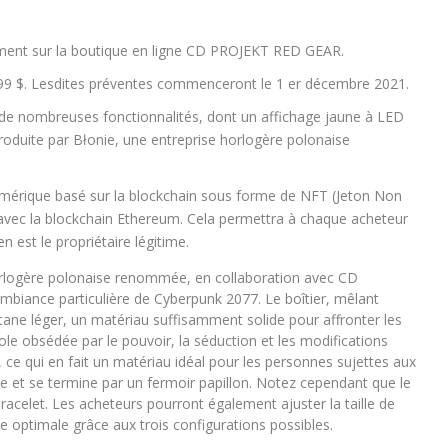
ement sur la boutique en ligne CD PROJEKT RED GEAR.
499 $. Lesdites préventes commenceront le 1 er décembre 2021.
 de nombreuses fonctionnalités, dont un affichage jaune à LED
t produite par Błonie, une entreprise horlogère polonaise
umérique basé sur la blockchain sous forme de NFT (Jeton Non
 avec la blockchain Ethereum. Cela permettra à chaque acheteur
n est le propriétaire légitime.
orlogère polonaise renommée, en collaboration avec CD
mbiance particulière de Cyberpunk 2077. Le boîtier, mêlant
titane léger, un matériau suffisamment solide pour affronter les
ole obsédée par le pouvoir, la séduction et les modifications
 ce qui en fait un matériau idéal pour les personnes sujettes aux
tane et se termine par un fermoir papillon. Notez cependant que le
racelet. Les acheteurs pourront également ajuster la taille de
re optimale grâce aux trois configurations possibles.