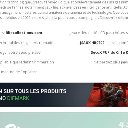
ation technologique, créativité vidéoludique et bouleversement des usages num
ech de l’année, notamment ceux liés aux avancées en intelligence artificielle. Ac
ien aux gamers invétérés qu’aux amateurs de cinéma et de technologie. Que vous 
rès attendus en 2025, notre site est là pour vous accompagner. Découvrez dès m
chez
liliecollections.com
Jeux vidéo et clés CD pas chères 
 technophiles et gamers nomades
JSAUX HB0702
– La solution
otéger votre seed phrase
SecuX PUFido Clife 
 pliable qui redéfinit l’immersion
Ne perdez plus jam
ur mesure de TopAchat