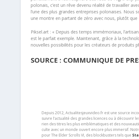
polonais, c’est un rêve devenu réalité de travailler a
l’une des plus grandes entreprises polonaises. Nous
une montre en partant de zéro avec nous, plutôt que 
Piksel.art : « Depuis des temps immémoriaux, l’artisan
est le parfait exemple. Maintenant, grâce à la technol
nouvelles possibilités pour les créateurs de produits p
SOURCE : COMMUNIQUE DE PRES
Depuis 2012, Actualitesjeuxvideo.fr est une source in
suivre l’actualité des grandes licences ou à découvrir 
rien des titres les plus emblématiques et des nouveaut
culte avec un monde ouvert encore plus immersif. Notr
pour The Elder Scrolls VI, des blockbusters tels que
Sta