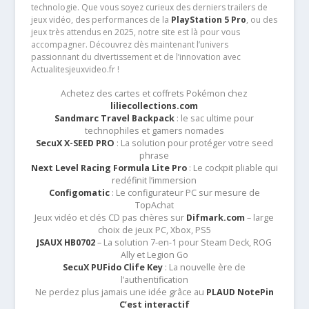
technologie. Que vous soyez curieux des derniers trailers de
jeux vidéo, des performances de la
PlayStation 5 Pro
, ou des
jeux très attendus en 2025, notre site est là pour vous
accompagner. Découvrez dès maintenant l’univers
passionnant du divertissement et de l’innovation avec
Actualitesjeuxvideo.fr !
Achetez des cartes et coffrets Pokémon chez
liliecollections.com
Sandmarc Travel Backpack
: le sac ultime pour
technophiles et gamers nomades
SecuX X-SEED PRO
: La solution pour protéger votre seed
phrase
Next Level Racing Formula Lite Pro
: Le cockpit pliable qui
redéfinit l’immersion
Configomatic
: Le configurateur PC sur mesure de
TopAchat
Jeux vidéo et clés CD pas chères sur
Difmark.com
– large
choix de jeux PC, Xbox, PS5
JSAUX HB0702
– La solution 7-en-1 pour Steam Deck, ROG
Ally et Legion Go
SecuX PUFido Clife Key
: La nouvelle ère de
l’authentification
Ne perdez plus jamais une idée grâce au
PLAUD NotePin
C’est interactif