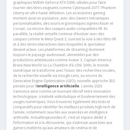
graphiques NVIDIA GeForce RTX 5090, idéales pour faire
tourner des titres exigeants comme Cyberpunk 2077: Phantom
Liberty en ultra haute définition. Les accessoires gaming
montent aussi en puissance, avec des claviers mécaniques
personnalisables, des souris ergonomiques signées Razer et
Corsair, ou encore des casques audio compatibles VR. En
parallèle, la réalité virtuelle continue d’évoluer avec des
casques comme le Meta Quest 3, ouvrant la voie à des films VR
et à des séries interactives dans lesquelles le spectateur
devient acteur. Les plateformes de streaming dominent
toujours le paysage audiovisuel, alimentées par des
productions ambitieuses comme Avatar 3, Captain America:
Brave New World ou La Chambre d’à côté. Enfin, le monde
numérique se transforme avec l’essor des recherches vocales,
de la recherche visuelle via Google Lens, ou encore du
Generative Engine Optimization (GEO), nouvelle approche SEO
pensée pour l’
intelligence artificielle
. L’année 2025
s’annonce ainsi comme un tournant décisif entre innovation
technologique, créativité vidéoludique et bouleversement des
usages numériques. Vous trouverez également des tests et
comparatifs pour identifier les meilleurs produits high-tech de
l’année, notamment ceux liés aux avancées en intelligence
artificielle. Actualitesjeuxvideo.fr, c’est un espace dédié à
l’information et à la découverte, qui s’adresse aussi bien aux
gamers invétérés qu’aux amateurs de cinéma et de