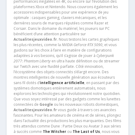
performances inégalées en 4K, ou encore sur l’évolution des
plateformes Xbox et Nintendo. Nous couvrons également les
accessoires indispensables pour une expérience de jeu
optimale : casques gaming, claviers mécaniques, et les
dernières souris de marques réputées comme Razer et
Corsair. Dans le domaine du matériel, les joueurs sur PC
bénéficient d’une attention particulière sur
Actualitesjeuxvideo.fr
. Nous testons les cartes graphiques
les plus récentes, comme la
NVIDIA GeForce RTX 5090
, et vous
guidons sur les choix à faire en matière de configurations
adaptées à vos besoins, qu’il s’agisse de jouer à
Cyberpunk
2077: Phantom Liberty
en ultra haute définition ou de streamer
sur Twitch avec une fluidité parfaite. Côté innovation,
l’écosystème des objets connectés s’élargit encore. Des
montres intelligentes de nouvelle génération aux écouteurs
sans fil dotés d’
intelligence artificielle
, en passant par des
systèmes domotiques entièrement automatisés, nous
explorons les technologies qui révolutionnent notre quotidien.
Que vous soyez intéressé par des gadgets comme les lunettes
connectées de
Google
ou les nouveaux robots domestiques,
Actualitesjeuxvideo.fr
vous guide à travers ces avancées
fascinantes. Pour les amateurs de cinéma et de séries, plongez
dans l’actualité des productions les plus marquantes. Des films
très attendus comme Dune : Partie Deux ou Avatar 3 aux séries
à succès comme
The Witcher
ou
The Last of Us
, nous vous