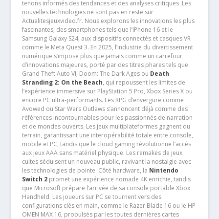
tenons informés des tendances et des analyses critiques .Les
nouvelles technologies ne sont pas en reste sur
Actualitesjeuxvideo.fr. Nous explorons les innovations les plus
fascinantes, des smartphones tels que l’iPhone 16 et le
Samsung Galaxy S24, aux dispositifs connectés et casques VR
comme le Meta Quest 3. En 2025, l’industrie du divertissement
numérique s’impose plus que jamais comme un carrefour
d’innovations majeures, porté par des titres phares tels que
Grand Theft Auto VI, Doom: The Dark Ages ou
Death
Stranding 2: On the Beach
, qui repoussent les limites de
l’expérience immersive sur PlayStation 5 Pro, Xbox Series X ou
encore PC ultra-performants. Les RPG d’envergure comme
Avowed ou Star Wars Outlaws s’annoncent déjà comme des
références incontournables pour les passionnés de narration
et de mondes ouverts. Les jeux multiplateformes gagnent du
terrain, garantissant une interopérabilité totale entre console,
mobile et PC, tandis que le cloud gaming révolutionne l’accès
aux jeux AAA sans matériel physique. Les remakes de jeux
cultes séduisent un nouveau public, ravivant la nostalgie avec
les technologies de pointe. Côté hardware, la
Nintendo
Switch 2
promet une expérience nomade 4K enrichie, tandis
que Microsoft prépare l’arrivée de sa console portable Xbox
Handheld. Les joueurs sur PC se tournent vers des
configurations clés en main, comme le Razer Blade 16 ou le HP
OMEN MAX 16, propulsés par les toutes dernières cartes