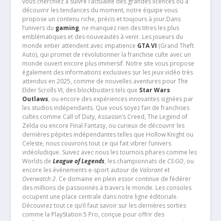
vous cherchiez à suivre l’actualité des grandes licences ou à
découvrir les tendances du moment, notre équipe vous
propose un contenu riche, précis et toujours à jour.Dans
l’univers du
gaming
, ne manquez rien des titres les plus
emblématiques et des nouveautés à venir. Les joueurs du
monde entier attendent avec impatience
GTA VI
(Grand Theft
Auto), qui promet de révolutionner la franchise culte avec un
monde ouvert encore plus immersif. Notre site vous propose
également des informations exclusives sur les jeux vidéo très
attendus en 2025, comme de nouvelles aventures pour The
Elder Scrolls VI, des blockbusters tels que
Star Wars
Outlaws
, ou encore des expériences innovantes signées par
les studios indépendants. Que vous soyez fan de franchises
cultes comme Call of Duty, Assassin’s Creed, The Legend of
Zelda ou encore Final Fantasy, ou curieux de découvrir les
dernières pépites indépendantes telles que Hollow Knight ou
Celeste, nous couvrons tout ce qui fait vibrer l’univers
vidéoludique. Suivez avec nous les tournois phares comme les
Worlds de
League of Legends
, les championnats de
CS:GO
, ou
encore les événements e-sport autour de
Valorant
et
Overwatch 2
. Ce domaine en plein essor continue de fédérer
des millions de passionnés à travers le monde. Les consoles
occupent une place centrale dans notre ligne éditoriale.
Découvrez tout ce qu’il faut savoir sur les dernières sorties
comme la PlayStation 5 Pro, conçue pour offrir des