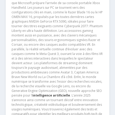
que Microsoft prépare l’arrivée de sa console portable Xbox
Handheld. Les joueurs sur PC se tournent vers des
configurations clés en main, comme le Razer Blade 16 ou le HP
OMEN MAX 16, propulsés par les toutes dernières cartes
graphiques NVIDIA GeForce RTX 5090, idéales pour faire
tourner des titres exigeants comme Cyberpunk 2077: Phantom
Liberty en ultra haute définition. Les accessoires gaming
montent aussi en puissance, avec des claviers mécaniques
personnalisables, des souris ergonomiques signées Razer et
Corsair, ou encore des casques audio compatibles VR. En
parallèle, la réalité virtuelle continue d’évoluer avec des
casques comme le Meta Quest 3, ouvrant la voie à des films VR
et à des séries interactives dans lesquelles le spectateur
devient acteur. Les plateformes de streaming dominent
toujours le paysage audiovisuel, alimentées par des
productions ambitieuses comme Avatar 3, Captain America:
Brave New World ou La Chambre d’à côté. Enfin, le monde
numérique se transforme avec l’essor des recherches vocales,
de la recherche visuelle via Google Lens, ou encore du
Generative Engine Optimization (GEO), nouvelle approche SEO
pensée pour l’
intelligence artificielle
. L’année 2025
s’annonce ainsi comme un tournant décisif entre innovation
technologique, créativité vidéoludique et bouleversement des
usages numériques. Vous trouverez également des tests et
comparatifs pour identifier les meilleurs produits high-tech de