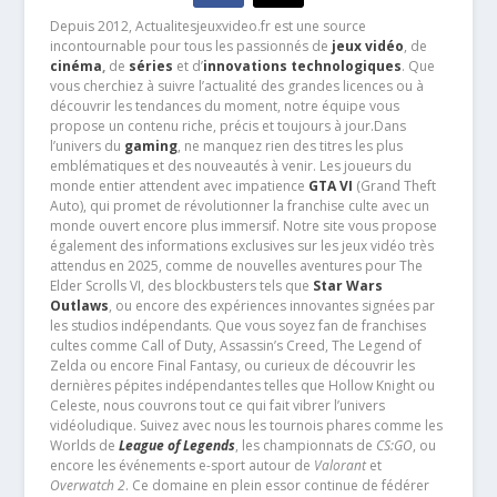
Depuis 2012, Actualitesjeuxvideo.fr est une source
incontournable pour tous les passionnés de
jeux vidéo
, de
cinéma
,
de
séries
et d’
innovations technologiques
. Que
vous cherchiez à suivre l’actualité des grandes licences ou à
découvrir les tendances du moment, notre équipe vous
propose un contenu riche, précis et toujours à jour.Dans
l’univers du
gaming
, ne manquez rien des titres les plus
emblématiques et des nouveautés à venir. Les joueurs du
monde entier attendent avec impatience
GTA VI
(Grand Theft
Auto), qui promet de révolutionner la franchise culte avec un
monde ouvert encore plus immersif. Notre site vous propose
également des informations exclusives sur les jeux vidéo très
attendus en 2025, comme de nouvelles aventures pour The
Elder Scrolls VI, des blockbusters tels que
Star Wars
Outlaws
, ou encore des expériences innovantes signées par
les studios indépendants. Que vous soyez fan de franchises
cultes comme Call of Duty, Assassin’s Creed, The Legend of
Zelda ou encore Final Fantasy, ou curieux de découvrir les
dernières pépites indépendantes telles que Hollow Knight ou
Celeste, nous couvrons tout ce qui fait vibrer l’univers
vidéoludique. Suivez avec nous les tournois phares comme les
Worlds de
League of Legends
, les championnats de
CS:GO
, ou
encore les événements e-sport autour de
Valorant
et
Overwatch 2
. Ce domaine en plein essor continue de fédérer