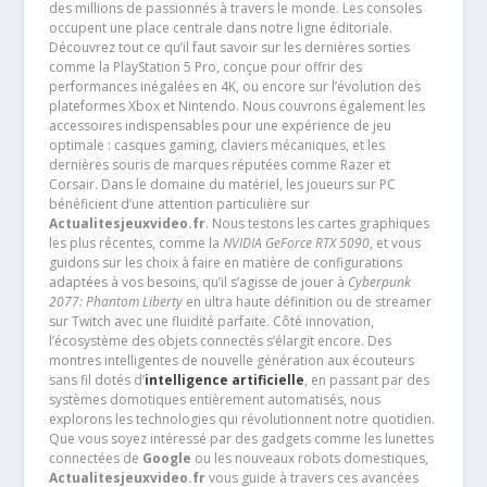
des millions de passionnés à travers le monde. Les consoles
occupent une place centrale dans notre ligne éditoriale.
Découvrez tout ce qu’il faut savoir sur les dernières sorties
comme la PlayStation 5 Pro, conçue pour offrir des
performances inégalées en 4K, ou encore sur l’évolution des
plateformes Xbox et Nintendo. Nous couvrons également les
accessoires indispensables pour une expérience de jeu
optimale : casques gaming, claviers mécaniques, et les
dernières souris de marques réputées comme Razer et
Corsair. Dans le domaine du matériel, les joueurs sur PC
bénéficient d’une attention particulière sur
Actualitesjeuxvideo.fr
. Nous testons les cartes graphiques
les plus récentes, comme la
NVIDIA GeForce RTX 5090
, et vous
guidons sur les choix à faire en matière de configurations
adaptées à vos besoins, qu’il s’agisse de jouer à
Cyberpunk
2077: Phantom Liberty
en ultra haute définition ou de streamer
sur Twitch avec une fluidité parfaite. Côté innovation,
l’écosystème des objets connectés s’élargit encore. Des
montres intelligentes de nouvelle génération aux écouteurs
sans fil dotés d’
intelligence artificielle
, en passant par des
systèmes domotiques entièrement automatisés, nous
explorons les technologies qui révolutionnent notre quotidien.
Que vous soyez intéressé par des gadgets comme les lunettes
connectées de
Google
ou les nouveaux robots domestiques,
Actualitesjeuxvideo.fr
vous guide à travers ces avancées