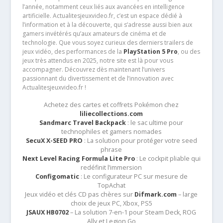
l’année, notamment ceux liés aux avancées en intelligence
artificielle. Actualitesjeuxvideo.fr, c’est un espace dédié à
l’information et à la découverte, qui s’adresse aussi bien aux
gamers invétérés qu’aux amateurs de cinéma et de
technologie. Que vous soyez curieux des derniers trailers de
jeux vidéo, des performances de la
PlayStation 5 Pro
, ou des
jeux très attendus en 2025, notre site est là pour vous
accompagner. Découvrez dès maintenant l’univers
passionnant du divertissement et de l’innovation avec
Actualitesjeuxvideo.fr !
Achetez des cartes et coffrets Pokémon chez
liliecollections.com
Sandmarc Travel Backpack
: le sac ultime pour
technophiles et gamers nomades
SecuX X-SEED PRO
: La solution pour protéger votre seed
phrase
Next Level Racing Formula Lite Pro
: Le cockpit pliable qui
redéfinit l’immersion
Configomatic
: Le configurateur PC sur mesure de
TopAchat
Jeux vidéo et clés CD pas chères sur
Difmark.com
– large
choix de jeux PC, Xbox, PS5
JSAUX HB0702
– La solution 7-en-1 pour Steam Deck, ROG
Ally et Legion Go