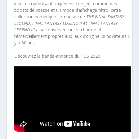
inédites optimisant l’expérience de jeu, comme des
boosts de vitesse et un mode d’affichage rétro, cette
collection numérique composée de
THE FINAL FANTASY
LEGEND
,
FINAL FANTASY LEGEND II
et
FINAL FANTASY
LEGEND III
a su conserver tout le charme et
l’émerveillement propres aux jeux d’origine, si novateurs il
y a 30 ans.
Découvrez la bande-annonce du TGS 2020 :