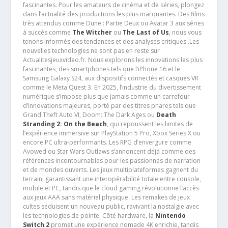
fascinantes. Pour les amateurs de cinéma et de séries, plongez
dans l’actualité des productions les plus marquantes. Des films
très attendus comme Dune : Partie Deux ou Avatar 3 aux séries
à succès comme
The Witcher
ou
The Last of Us
, nous vous
tenons informés des tendances et des analyses critiques .Les
nouvelles technologies ne sont pas en reste sur
Actualitesjeuxvideo.fr. Nous explorons les innovations les plus
fascinantes, des smartphones tels que l’iPhone 16 et le
Samsung Galaxy S24, aux dispositifs connectés et casques VR
comme le Meta Quest 3. En 2025, l’industrie du divertissement
numérique s’impose plus que jamais comme un carrefour
d’innovations majeures, porté par des titres phares tels que
Grand Theft Auto VI, Doom: The Dark Ages ou
Death
Stranding 2: On the Beach
, qui repoussent les limites de
l’expérience immersive sur PlayStation 5 Pro, Xbox Series X ou
encore PC ultra-performants. Les RPG d’envergure comme
Avowed ou Star Wars Outlaws s’annoncent déjà comme des
références incontournables pour les passionnés de narration
et de mondes ouverts. Les jeux multiplateformes gagnent du
terrain, garantissant une interopérabilité totale entre console,
mobile et PC, tandis que le cloud gaming révolutionne l’accès
aux jeux AAA sans matériel physique. Les remakes de jeux
cultes séduisent un nouveau public, ravivant la nostalgie avec
les technologies de pointe. Côté hardware, la
Nintendo
Switch 2
promet une expérience nomade 4K enrichie, tandis