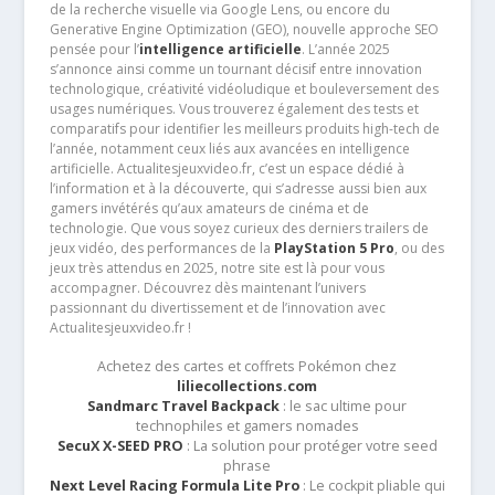
de la recherche visuelle via Google Lens, ou encore du
Generative Engine Optimization (GEO), nouvelle approche SEO
pensée pour l’
intelligence artificielle
. L’année 2025
s’annonce ainsi comme un tournant décisif entre innovation
technologique, créativité vidéoludique et bouleversement des
usages numériques. Vous trouverez également des tests et
comparatifs pour identifier les meilleurs produits high-tech de
l’année, notamment ceux liés aux avancées en intelligence
artificielle. Actualitesjeuxvideo.fr, c’est un espace dédié à
l’information et à la découverte, qui s’adresse aussi bien aux
gamers invétérés qu’aux amateurs de cinéma et de
technologie. Que vous soyez curieux des derniers trailers de
jeux vidéo, des performances de la
PlayStation 5 Pro
, ou des
jeux très attendus en 2025, notre site est là pour vous
accompagner. Découvrez dès maintenant l’univers
passionnant du divertissement et de l’innovation avec
Actualitesjeuxvideo.fr !
Achetez des cartes et coffrets Pokémon chez
liliecollections.com
Sandmarc Travel Backpack
: le sac ultime pour
technophiles et gamers nomades
SecuX X-SEED PRO
: La solution pour protéger votre seed
phrase
Next Level Racing Formula Lite Pro
: Le cockpit pliable qui