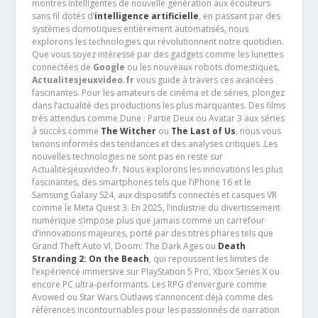
montres intelligentes de nouvelle génération aux écouteurs
sans fil dotés d’
intelligence artificielle
, en passant par des
systèmes domotiques entièrement automatisés, nous
explorons les technologies qui révolutionnent notre quotidien.
Que vous soyez intéressé par des gadgets comme les lunettes
connectées de
Google
ou les nouveaux robots domestiques,
Actualitesjeuxvideo.fr
vous guide à travers ces avancées
fascinantes. Pour les amateurs de cinéma et de séries, plongez
dans l’actualité des productions les plus marquantes. Des films
très attendus comme Dune : Partie Deux ou Avatar 3 aux séries
à succès comme
The Witcher
ou
The Last of Us
, nous vous
tenons informés des tendances et des analyses critiques .Les
nouvelles technologies ne sont pas en reste sur
Actualitesjeuxvideo.fr. Nous explorons les innovations les plus
fascinantes, des smartphones tels que l’iPhone 16 et le
Samsung Galaxy S24, aux dispositifs connectés et casques VR
comme le Meta Quest 3. En 2025, l’industrie du divertissement
numérique s’impose plus que jamais comme un carrefour
d’innovations majeures, porté par des titres phares tels que
Grand Theft Auto VI, Doom: The Dark Ages ou
Death
Stranding 2: On the Beach
, qui repoussent les limites de
l’expérience immersive sur PlayStation 5 Pro, Xbox Series X ou
encore PC ultra-performants. Les RPG d’envergure comme
Avowed ou Star Wars Outlaws s’annoncent déjà comme des
références incontournables pour les passionnés de narration