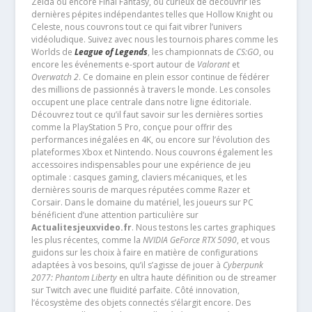
Zelda ou encore Final Fantasy, ou curieux de découvrir les
dernières pépites indépendantes telles que Hollow Knight ou
Celeste, nous couvrons tout ce qui fait vibrer l’univers
vidéoludique. Suivez avec nous les tournois phares comme les
Worlds de
League of Legends
, les championnats de
CS:GO
, ou
encore les événements e-sport autour de
Valorant
et
Overwatch 2
. Ce domaine en plein essor continue de fédérer
des millions de passionnés à travers le monde. Les consoles
occupent une place centrale dans notre ligne éditoriale.
Découvrez tout ce qu’il faut savoir sur les dernières sorties
comme la PlayStation 5 Pro, conçue pour offrir des
performances inégalées en 4K, ou encore sur l’évolution des
plateformes Xbox et Nintendo. Nous couvrons également les
accessoires indispensables pour une expérience de jeu
optimale : casques gaming, claviers mécaniques, et les
dernières souris de marques réputées comme Razer et
Corsair. Dans le domaine du matériel, les joueurs sur PC
bénéficient d’une attention particulière sur
Actualitesjeuxvideo.fr
. Nous testons les cartes graphiques
les plus récentes, comme la
NVIDIA GeForce RTX 5090
, et vous
guidons sur les choix à faire en matière de configurations
adaptées à vos besoins, qu’il s’agisse de jouer à
Cyberpunk
2077: Phantom Liberty
en ultra haute définition ou de streamer
sur Twitch avec une fluidité parfaite. Côté innovation,
l’écosystème des objets connectés s’élargit encore. Des