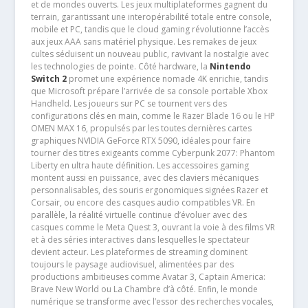
et de mondes ouverts. Les jeux multiplateformes gagnent du
terrain, garantissant une interopérabilité totale entre console,
mobile et PC, tandis que le cloud gaming révolutionne l’accès
aux jeux AAA sans matériel physique. Les remakes de jeux
cultes séduisent un nouveau public, ravivant la nostalgie avec
les technologies de pointe. Côté hardware, la
Nintendo
Switch 2
promet une expérience nomade 4K enrichie, tandis
que Microsoft prépare l’arrivée de sa console portable Xbox
Handheld. Les joueurs sur PC se tournent vers des
configurations clés en main, comme le Razer Blade 16 ou le HP
OMEN MAX 16, propulsés par les toutes dernières cartes
graphiques NVIDIA GeForce RTX 5090, idéales pour faire
tourner des titres exigeants comme Cyberpunk 2077: Phantom
Liberty en ultra haute définition. Les accessoires gaming
montent aussi en puissance, avec des claviers mécaniques
personnalisables, des souris ergonomiques signées Razer et
Corsair, ou encore des casques audio compatibles VR. En
parallèle, la réalité virtuelle continue d’évoluer avec des
casques comme le Meta Quest 3, ouvrant la voie à des films VR
et à des séries interactives dans lesquelles le spectateur
devient acteur. Les plateformes de streaming dominent
toujours le paysage audiovisuel, alimentées par des
productions ambitieuses comme Avatar 3, Captain America:
Brave New World ou La Chambre d’à côté. Enfin, le monde
numérique se transforme avec l’essor des recherches vocales,