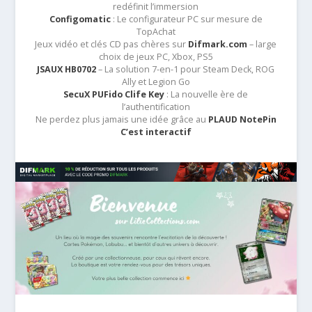
redéfinit l’immersion
Configomatic
: Le configurateur PC sur mesure de
TopAchat
Jeux vidéo et clés CD pas chères sur
Difmark.com
– large
choix de jeux PC, Xbox, PS5
JSAUX HB0702
– La solution 7-en-1 pour Steam Deck, ROG
Ally et Legion Go
SecuX PUFido Clife Key
: La nouvelle ère de
l’authentification
Ne perdez plus jamais une idée grâce au
PLAUD NotePin
C’est interactif