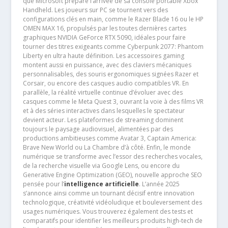
que Microsoft prépare l’arrivée de sa console portable Xbox
Handheld. Les joueurs sur PC se tournent vers des
configurations clés en main, comme le Razer Blade 16 ou le HP
OMEN MAX 16, propulsés par les toutes dernières cartes
graphiques NVIDIA GeForce RTX 5090, idéales pour faire
tourner des titres exigeants comme Cyberpunk 2077: Phantom
Liberty en ultra haute définition. Les accessoires gaming
montent aussi en puissance, avec des claviers mécaniques
personnalisables, des souris ergonomiques signées Razer et
Corsair, ou encore des casques audio compatibles VR. En
parallèle, la réalité virtuelle continue d’évoluer avec des
casques comme le Meta Quest 3, ouvrant la voie à des films VR
et à des séries interactives dans lesquelles le spectateur
devient acteur. Les plateformes de streaming dominent
toujours le paysage audiovisuel, alimentées par des
productions ambitieuses comme Avatar 3, Captain America:
Brave New World ou La Chambre d’à côté. Enfin, le monde
numérique se transforme avec l’essor des recherches vocales,
de la recherche visuelle via Google Lens, ou encore du
Generative Engine Optimization (GEO), nouvelle approche SEO
pensée pour l’
intelligence artificielle
. L’année 2025
s’annonce ainsi comme un tournant décisif entre innovation
technologique, créativité vidéoludique et bouleversement des
usages numériques. Vous trouverez également des tests et
comparatifs pour identifier les meilleurs produits high-tech de