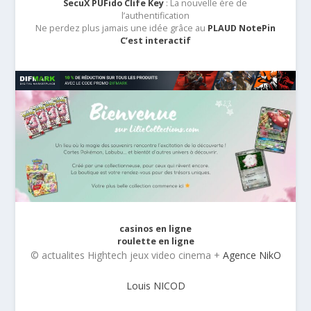
SecuX PUFido Clife Key
: La nouvelle ère de
l’authentification
Ne perdez plus jamais une idée grâce au
PLAUD NotePin
C’est interactif
casinos en ligne
roulette en ligne
© actualites Hightech jeux video cinema +
Agence NikO
Louis NICOD