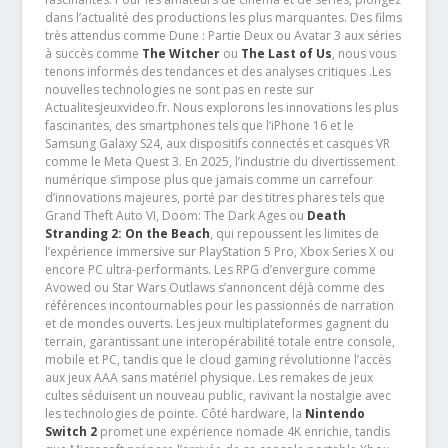
dans l’actualité des productions les plus marquantes. Des films
très attendus comme Dune : Partie Deux ou Avatar 3 aux séries
à succès comme
The Witcher
ou
The Last of Us
, nous vous
tenons informés des tendances et des analyses critiques .Les
nouvelles technologies ne sont pas en reste sur
Actualitesjeuxvideo.fr. Nous explorons les innovations les plus
fascinantes, des smartphones tels que l’iPhone 16 et le
Samsung Galaxy S24, aux dispositifs connectés et casques VR
comme le Meta Quest 3. En 2025, l’industrie du divertissement
numérique s’impose plus que jamais comme un carrefour
d’innovations majeures, porté par des titres phares tels que
Grand Theft Auto VI, Doom: The Dark Ages ou
Death
Stranding 2: On the Beach
, qui repoussent les limites de
l’expérience immersive sur PlayStation 5 Pro, Xbox Series X ou
encore PC ultra-performants. Les RPG d’envergure comme
Avowed ou Star Wars Outlaws s’annoncent déjà comme des
références incontournables pour les passionnés de narration
et de mondes ouverts. Les jeux multiplateformes gagnent du
terrain, garantissant une interopérabilité totale entre console,
mobile et PC, tandis que le cloud gaming révolutionne l’accès
aux jeux AAA sans matériel physique. Les remakes de jeux
cultes séduisent un nouveau public, ravivant la nostalgie avec
les technologies de pointe. Côté hardware, la
Nintendo
Switch 2
promet une expérience nomade 4K enrichie, tandis