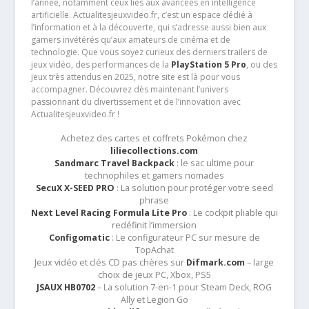
l’année, notamment ceux liés aux avancées en intelligence
artificielle. Actualitesjeuxvideo.fr, c’est un espace dédié à
l’information et à la découverte, qui s’adresse aussi bien aux
gamers invétérés qu’aux amateurs de cinéma et de
technologie. Que vous soyez curieux des derniers trailers de
jeux vidéo, des performances de la
PlayStation 5 Pro
, ou des
jeux très attendus en 2025, notre site est là pour vous
accompagner. Découvrez dès maintenant l’univers
passionnant du divertissement et de l’innovation avec
Actualitesjeuxvideo.fr !
Achetez des cartes et coffrets Pokémon chez
liliecollections.com
Sandmarc Travel Backpack
: le sac ultime pour
technophiles et gamers nomades
SecuX X-SEED PRO
: La solution pour protéger votre seed
phrase
Next Level Racing Formula Lite Pro
: Le cockpit pliable qui
redéfinit l’immersion
Configomatic
: Le configurateur PC sur mesure de
TopAchat
Jeux vidéo et clés CD pas chères sur
Difmark.com
– large
choix de jeux PC, Xbox, PS5
JSAUX HB0702
– La solution 7-en-1 pour Steam Deck, ROG
Ally et Legion Go