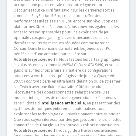
occupent une place centrale dans notre ligne éditoriale.
Découvrez tout ce qu’il faut savoir sur les dernières sorties
comme la PlayStation 5 Pro, conçue pour offrir des
performances inégalées en 4K, ou encore sur l’évolution des
plateformes Xbox et Nintendo. Nous couvrons également les
accessoires indispensables pour une expérience de jeu
optimale : casques gaming, claviers mécaniques, et les
dernières souris de marques réputées comme Razer et
Corsair. Dans le domaine du matériel, les joueurs sur PC
bénéficient d’une attention particulière sur
Actualitesjeuxvideo.fr
. Nous testons les cartes graphiques
les plus récentes, comme la
NVIDIA GeForce RTX 5090
, et vous
guidons sur les choix à faire en matière de configurations
adaptées à vos besoins, qu’il s’agisse de jouer à
Cyberpunk
2077: Phantom Liberty
en ultra haute définition ou de streamer
sur Twitch avec une fluidité parfaite. Côté innovation,
l’écosystème des objets connectés s’élargit encore. Des
montres intelligentes de nouvelle génération aux écouteurs
sans fil dotés d’
intelligence artificielle
, en passant par des
systèmes domotiques entièrement automatisés, nous
explorons les technologies qui révolutionnent notre quotidien.
Que vous soyez intéressé par des gadgets comme les lunettes
connectées de
Google
ou les nouveaux robots domestiques,
Actualitesjeuxvideo.fr
vous guide à travers ces avancées
fascinantes. Pour les amateurs de cinéma et de séries, plongez