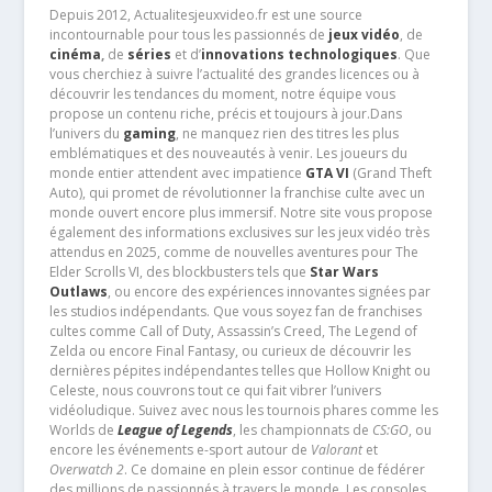
Depuis 2012, Actualitesjeuxvideo.fr est une source
incontournable pour tous les passionnés de
jeux vidéo
, de
cinéma
,
de
séries
et d’
innovations technologiques
. Que
vous cherchiez à suivre l’actualité des grandes licences ou à
découvrir les tendances du moment, notre équipe vous
propose un contenu riche, précis et toujours à jour.Dans
l’univers du
gaming
, ne manquez rien des titres les plus
emblématiques et des nouveautés à venir. Les joueurs du
monde entier attendent avec impatience
GTA VI
(Grand Theft
Auto), qui promet de révolutionner la franchise culte avec un
monde ouvert encore plus immersif. Notre site vous propose
également des informations exclusives sur les jeux vidéo très
attendus en 2025, comme de nouvelles aventures pour The
Elder Scrolls VI, des blockbusters tels que
Star Wars
Outlaws
, ou encore des expériences innovantes signées par
les studios indépendants. Que vous soyez fan de franchises
cultes comme Call of Duty, Assassin’s Creed, The Legend of
Zelda ou encore Final Fantasy, ou curieux de découvrir les
dernières pépites indépendantes telles que Hollow Knight ou
Celeste, nous couvrons tout ce qui fait vibrer l’univers
vidéoludique. Suivez avec nous les tournois phares comme les
Worlds de
League of Legends
, les championnats de
CS:GO
, ou
encore les événements e-sport autour de
Valorant
et
Overwatch 2
. Ce domaine en plein essor continue de fédérer
des millions de passionnés à travers le monde. Les consoles