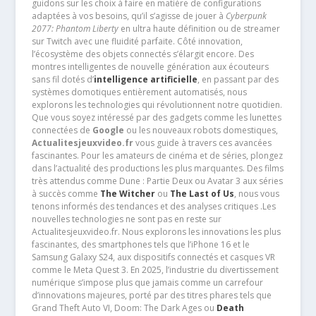
guidons sur les choix à faire en matière de configurations
adaptées à vos besoins, qu’il s’agisse de jouer à
Cyberpunk
2077: Phantom Liberty
en ultra haute définition ou de streamer
sur Twitch avec une fluidité parfaite. Côté innovation,
l’écosystème des objets connectés s’élargit encore. Des
montres intelligentes de nouvelle génération aux écouteurs
sans fil dotés d’
intelligence artificielle
, en passant par des
systèmes domotiques entièrement automatisés, nous
explorons les technologies qui révolutionnent notre quotidien.
Que vous soyez intéressé par des gadgets comme les lunettes
connectées de
Google
ou les nouveaux robots domestiques,
Actualitesjeuxvideo.fr
vous guide à travers ces avancées
fascinantes. Pour les amateurs de cinéma et de séries, plongez
dans l’actualité des productions les plus marquantes. Des films
très attendus comme Dune : Partie Deux ou Avatar 3 aux séries
à succès comme
The Witcher
ou
The Last of Us
, nous vous
tenons informés des tendances et des analyses critiques .Les
nouvelles technologies ne sont pas en reste sur
Actualitesjeuxvideo.fr. Nous explorons les innovations les plus
fascinantes, des smartphones tels que l’iPhone 16 et le
Samsung Galaxy S24, aux dispositifs connectés et casques VR
comme le Meta Quest 3. En 2025, l’industrie du divertissement
numérique s’impose plus que jamais comme un carrefour
d’innovations majeures, porté par des titres phares tels que
Grand Theft Auto VI, Doom: The Dark Ages ou
Death