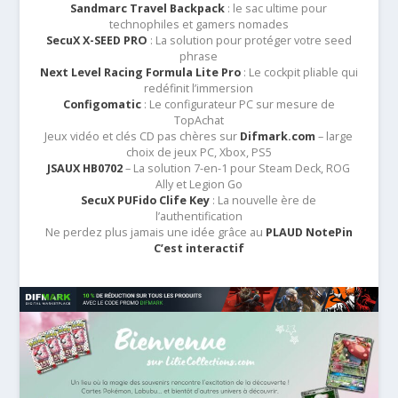
Sandmarc Travel Backpack
: le sac ultime pour
technophiles et gamers nomades
SecuX X-SEED PRO
: La solution pour protéger votre seed
phrase
Next Level Racing Formula Lite Pro
: Le cockpit pliable qui
redéfinit l’immersion
Configomatic
: Le configurateur PC sur mesure de
TopAchat
Jeux vidéo et clés CD pas chères sur
Difmark.com
– large
choix de jeux PC, Xbox, PS5
JSAUX HB0702
– La solution 7-en-1 pour Steam Deck, ROG
Ally et Legion Go
SecuX PUFido Clife Key
: La nouvelle ère de
l’authentification
Ne perdez plus jamais une idée grâce au
PLAUD NotePin
C’est interactif