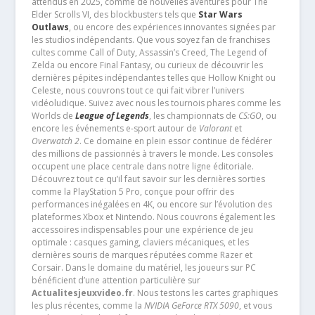
attendus en 2025, comme de nouvelles aventures pour The
Elder Scrolls VI, des blockbusters tels que
Star Wars
Outlaws
, ou encore des expériences innovantes signées par
les studios indépendants. Que vous soyez fan de franchises
cultes comme Call of Duty, Assassin’s Creed, The Legend of
Zelda ou encore Final Fantasy, ou curieux de découvrir les
dernières pépites indépendantes telles que Hollow Knight ou
Celeste, nous couvrons tout ce qui fait vibrer l’univers
vidéoludique. Suivez avec nous les tournois phares comme les
Worlds de
League of Legends
, les championnats de
CS:GO
, ou
encore les événements e-sport autour de
Valorant
et
Overwatch 2
. Ce domaine en plein essor continue de fédérer
des millions de passionnés à travers le monde. Les consoles
occupent une place centrale dans notre ligne éditoriale.
Découvrez tout ce qu’il faut savoir sur les dernières sorties
comme la PlayStation 5 Pro, conçue pour offrir des
performances inégalées en 4K, ou encore sur l’évolution des
plateformes Xbox et Nintendo. Nous couvrons également les
accessoires indispensables pour une expérience de jeu
optimale : casques gaming, claviers mécaniques, et les
dernières souris de marques réputées comme Razer et
Corsair. Dans le domaine du matériel, les joueurs sur PC
bénéficient d’une attention particulière sur
Actualitesjeuxvideo.fr
. Nous testons les cartes graphiques
les plus récentes, comme la
NVIDIA GeForce RTX 5090
, et vous