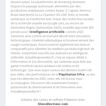
devient acteur. Les plateformes de streaming dominent
toujours le paysage audiovisuel, alimentées par des
productions ambitieuses comme Avatar 3, Captain America:
Brave New World ou La Chambre d’à côté. Enfin, le monde
numérique se transforme avec l’essor des recherches vocales,
de la recherche visuelle via Google Lens, ou encore du
Generative Engine Optimization (GEO), nouvelle approche SEO
pensée pour l’
intelligence artificielle
. L’année 2025
s’annonce ainsi comme un tournant décisif entre innovation
technologique, créativité vidéoludique et bouleversement des
usages numériques. Vous trouverez également des tests et
comparatifs pour identifier les meilleurs produits high-tech de
l’année, notamment ceux liés aux avancées en intelligence
artificielle. Actualitesjeuxvideo.fr, c’est un espace dédié à
l’information et à la découverte, qui s’adresse aussi bien aux
gamers invétérés qu’aux amateurs de cinéma et de
technologie. Que vous soyez curieux des derniers trailers de
jeux vidéo, des performances de la
PlayStation 5 Pro
, ou des
jeux très attendus en 2025, notre site est là pour vous
accompagner. Découvrez dès maintenant l’univers
passionnant du divertissement et de l’innovation avec
Actualitesjeuxvideo.fr !
Achetez des cartes et coffrets Pokémon chez
liliecollections.com