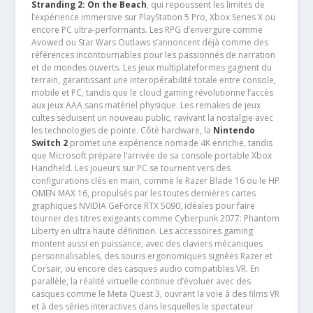
Stranding 2: On the Beach
, qui repoussent les limites de
l’expérience immersive sur PlayStation 5 Pro, Xbox Series X ou
encore PC ultra-performants. Les RPG d’envergure comme
Avowed ou Star Wars Outlaws s’annoncent déjà comme des
références incontournables pour les passionnés de narration
et de mondes ouverts. Les jeux multiplateformes gagnent du
terrain, garantissant une interopérabilité totale entre console,
mobile et PC, tandis que le cloud gaming révolutionne l’accès
aux jeux AAA sans matériel physique. Les remakes de jeux
cultes séduisent un nouveau public, ravivant la nostalgie avec
les technologies de pointe. Côté hardware, la
Nintendo
Switch 2
promet une expérience nomade 4K enrichie, tandis
que Microsoft prépare l’arrivée de sa console portable Xbox
Handheld. Les joueurs sur PC se tournent vers des
configurations clés en main, comme le Razer Blade 16 ou le HP
OMEN MAX 16, propulsés par les toutes dernières cartes
graphiques NVIDIA GeForce RTX 5090, idéales pour faire
tourner des titres exigeants comme Cyberpunk 2077: Phantom
Liberty en ultra haute définition. Les accessoires gaming
montent aussi en puissance, avec des claviers mécaniques
personnalisables, des souris ergonomiques signées Razer et
Corsair, ou encore des casques audio compatibles VR. En
parallèle, la réalité virtuelle continue d’évoluer avec des
casques comme le Meta Quest 3, ouvrant la voie à des films VR
et à des séries interactives dans lesquelles le spectateur