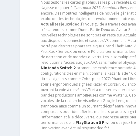
Nous testons les cartes graphiques les plus récentes,
s’agisse de jouer à
Cyberpunk 2077: Phantom Liberty
en u
encore. Des montres intelligentes de nouvelle génératio
explorons les technologies qui révolutionnent notre q
Actualitesjeuxvideo.fr
vous guide à travers ces avan
très attendus comme Dune : Partie Deux ou Avatar 3 a
nouvelles technologies ne sont pas en reste sur Actuali
aux dispositifs connectés et casques VR comme le Meta
porté par des titres phares tels que Grand Theft Auto
Pro, Xbox Series X ou encore PC ultra-performants. L
de narration et de mondes ouverts. Les jeux multiplatef
révolutionne l’accès aux jeux AAA sans matériel physiqu
Nintendo Switch 2
promet une expérience nomade 4K e
configurations clés en main, comme le Razer Blade 16 
titres exigeants comme Cyberpunk 2077: Phantom Libert
souris ergonomiques signées Razer et Corsair, ou encor
ouvrant la voie à des films VR et à des séries interact
par des productions ambitieuses comme Avatar 3, Capt
vocales, de la recherche visuelle via Google Lens, ou 
s’annonce ainsi comme un tournant décisif entre innov
comparatifs pour identifier les meilleurs produits high-t
l’information et à la découverte, qui s’adresse aussi b
performances de la
PlayStation 5 Pro
, ou des jeux t
l’innovation avec Actualitesjeuxvideo.fr !