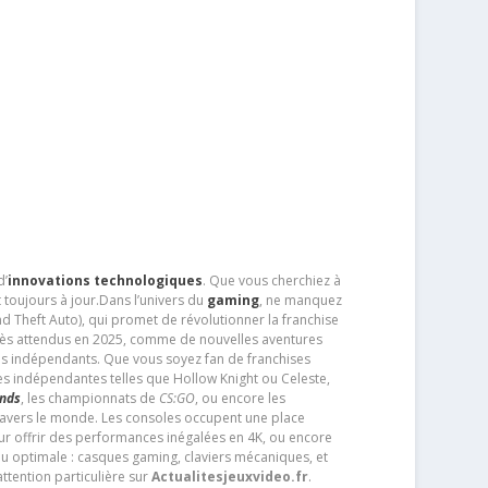
d’
innovations technologiques
. Que vous cherchiez à
 toujours à jour.Dans l’univers du
gaming
, ne manquez
d Theft Auto), qui promet de révolutionner la franchise
très attendus en 2025, comme de nouvelles aventures
os indépendants. Que vous soyez fan de franchises
es indépendantes telles que Hollow Knight ou Celeste,
ends
, les championnats de
CS:GO
, ou encore les
travers le monde. Les consoles occupent une place
pour offrir des performances inégalées en 4K, ou encore
u optimale : casques gaming, claviers mécaniques, et
ttention particulière sur
Actualitesjeuxvideo.fr
.