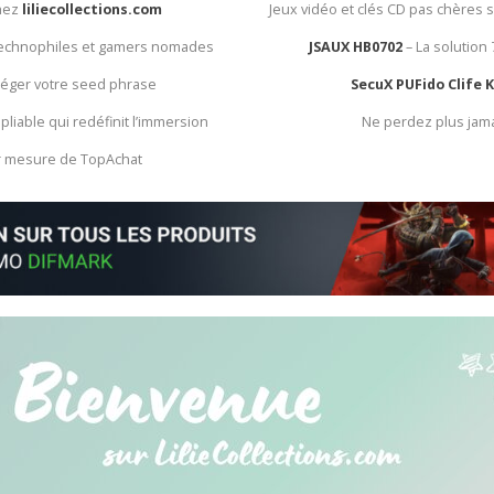
chez
liliecollections.com
Jeux vidéo et clés CD pas chères 
 technophiles et gamers nomades
JSAUX HB0702
– La solution
otéger votre seed phrase
SecuX PUFido Clife 
 pliable qui redéfinit l’immersion
Ne perdez plus jam
ur mesure de TopAchat