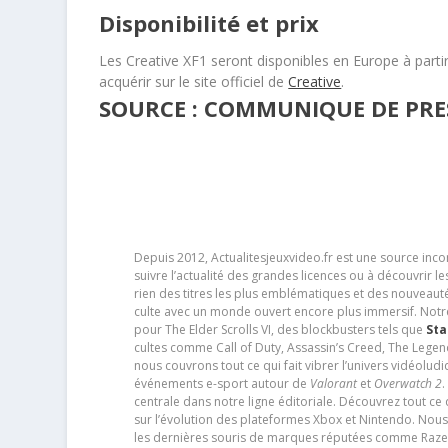
Disponibilité et prix
Les Creative XF1 seront disponibles en Europe à partir
acquérir sur le site officiel de
Creative
.
SOURCE : COMMUNIQUE DE PRESS
Depuis 2012, Actualitesjeuxvideo.fr est une source in
suivre l’actualité des grandes licences ou à découvrir 
rien des titres les plus emblématiques et des nouveaut
culte avec un monde ouvert encore plus immersif. Notr
pour The Elder Scrolls VI, des blockbusters tels que
Sta
cultes comme Call of Duty, Assassin’s Creed, The Legen
nous couvrons tout ce qui fait vibrer l’univers vidéol
événements e-sport autour de
Valorant
et
Overwatch 2
.
centrale dans notre ligne éditoriale. Découvrez tout ce
sur l’évolution des plateformes Xbox et Nintendo. Nou
les dernières souris de marques réputées comme Razer e