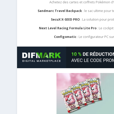
Achetez des cartes et coffrets Pokémon 
Sandmarc Travel Backpack
: le sac ultime pour
SecuX X-SEED PRO
: La solution pour pr
Next Level Racing Formula Lite Pro
: Le cockpit
Configomatic
: Le configurateur PC s