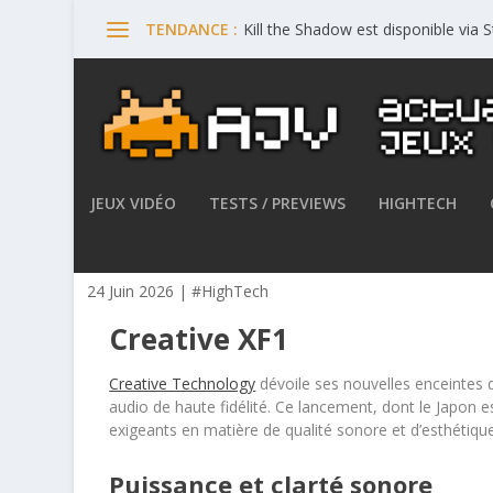
Kill the Shadow est disponible via
TENDANCE :
JEUX VIDÉO
TESTS / PREVIEWS
HIGHTECH
Creative Technology lance l
24 Juin 2026
|
#HighTech
Creative XF1
Creative Technology
dévoile ses nouvelles enceintes d
audio de haute fidélité. Ce lancement, dont le Japon e
exigeants en matière de qualité sonore et d’esthétique, 
Puissance et clarté sonore