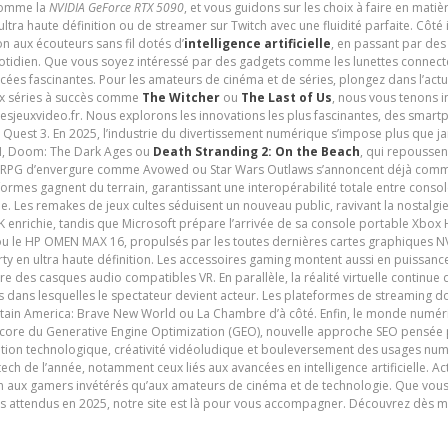
 comme la
NVIDIA GeForce RTX 5090
, et vous guidons sur les choix à faire en mati
ltra haute définition ou de streamer sur Twitch avec une fluidité parfaite. Côté
n aux écouteurs sans fil dotés d’
intelligence artificielle
, en passant par de
uotidien. Que vous soyez intéressé par des gadgets comme les lunettes connec
cées fascinantes. Pour les amateurs de cinéma et de séries, plongez dans l’actu
ux séries à succès comme
The Witcher
ou
The Last of Us
, nous vous tenons i
tesjeuxvideo.fr. Nous explorons les innovations les plus fascinantes, des smart
 Quest 3. En 2025, l’industrie du divertissement numérique s’impose plus que 
 VI, Doom: The Dark Ages ou
Death Stranding 2: On the Beach
, qui repoussen
es RPG d’envergure comme Avowed ou Star Wars Outlaws s’annoncent déjà comm
ormes gagnent du terrain, garantissant une interopérabilité totale entre consol
e. Les remakes de jeux cultes séduisent un nouveau public, ravivant la nostalgi
nrichie, tandis que Microsoft prépare l’arrivée de sa console portable Xbox H
ou le HP OMEN MAX 16, propulsés par les toutes dernières cartes graphiques NV
y en ultra haute définition. Les accessoires gaming montent aussi en puissanc
e des casques audio compatibles VR. En parallèle, la réalité virtuelle continu
ives dans lesquelles le spectateur devient acteur. Les plateformes de streaming 
ain America: Brave New World ou La Chambre d’à côté. Enfin, le monde numéri
encore du Generative Engine Optimization (GEO), nouvelle approche SEO pensée p
ation technologique, créativité vidéoludique et bouleversement des usages num
ech de l’année, notamment ceux liés aux avancées en intelligence artificielle. Ac
ien aux gamers invétérés qu’aux amateurs de cinéma et de technologie. Que vous 
rès attendus en 2025, notre site est là pour vous accompagner. Découvrez dès m