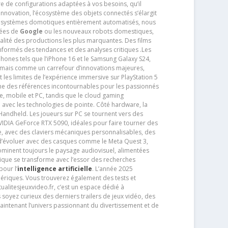
ère de configurations adaptées à vos besoins, qu’il
 innovation, l’écosystème des objets connectés s’élargit
s systèmes domotiques entièrement automatisés, nous
tées de
Google
ou les nouveaux robots domestiques,
alité des productions les plus marquantes. Des films
nformés des tendances et des analyses critiques .Les
phones tels que l’iPhone 16 et le Samsung Galaxy S24,
jamais comme un carrefour d’innovations majeures,
t les limites de l’expérience immersive sur PlayStation 5
e des références incontournables pour les passionnés
e, mobile et PC, tandis que le cloud gaming
e avec les technologies de pointe. Côté hardware, la
andheld. Les joueurs sur PC se tournent vers des
IDIA GeForce RTX 5090, idéales pour faire tourner des
e, avec des claviers mécaniques personnalisables, des
e d’évoluer avec des casques comme le Meta Quest 3,
dominent toujours le paysage audiovisuel, alimentées
que se transforme avec l’essor des recherches
our l’
intelligence artificielle
. L’année 2025
ériques. Vous trouverez également des tests et
tualitesjeuxvideo.fr, c’est un espace dédié à
soyez curieux des derniers trailers de jeux vidéo, des
aintenant l’univers passionnant du divertissement et de