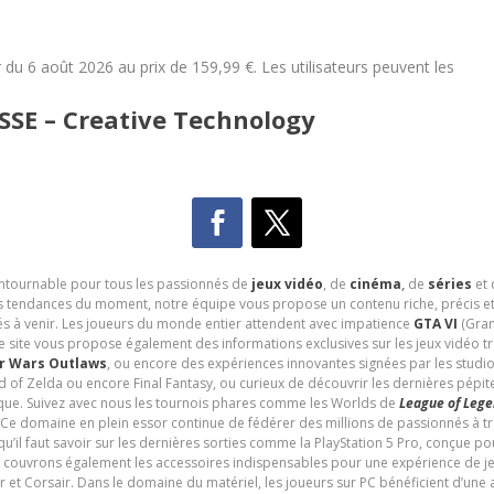
 du 6 août 2026 au prix de 159,99 €. Les utilisateurs peuvent les
E – Creative Technology
contournable pour tous les passionnés de
jeux vidéo
, de
cinéma
,
de
séries
et 
les tendances du moment, notre équipe vous propose un contenu riche, précis et
és à venir. Les joueurs du monde entier attendent avec impatience
GTA VI
(Gran
e site vous propose également des informations exclusives sur les jeux vidéo 
r Wars Outlaws
, ou encore des expériences innovantes signées par les studi
d of Zelda ou encore Final Fantasy, ou curieux de découvrir les dernières pépit
udique. Suivez avec nous les tournois phares comme les Worlds de
League of Leg
 Ce domaine en plein essor continue de fédérer des millions de passionnés à 
 qu’il faut savoir sur les dernières sorties comme la PlayStation 5 Pro, conçue 
s couvrons également les accessoires indispensables pour une expérience de je
t Corsair. Dans le domaine du matériel, les joueurs sur PC bénéficient d’une a