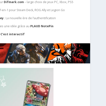
sur
Difmark.com
– large choix de jeux PC, Xbox, PS5
 7-en-1 pour Steam Deck, ROG Ally et Legion Go
Key
: La nouvelle ère de l’authentification
ais une idée grâce au
PLAUD NotePin
C’est interactif