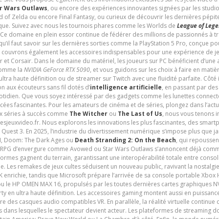
r Wars Outlaws
, ou encore des expériences innovantes signées par les studi
d of Zelda ou encore Final Fantasy, ou curieux de découvrir les dernières pépit
udique. Suivez avec nous les tournois phares comme les Worlds de
League of Leg
 Ce domaine en plein essor continue de fédérer des millions de passionnés à 
 qu’il faut savoir sur les dernières sorties comme la PlayStation 5 Pro, conçue 
s couvrons également les accessoires indispensables pour une expérience de je
t Corsair. Dans le domaine du matériel, les joueurs sur PC bénéficient d’une a
 comme la
NVIDIA GeForce RTX 5090
, et vous guidons sur les choix à faire en mati
ltra haute définition ou de streamer sur Twitch avec une fluidité parfaite. Côté
n aux écouteurs sans fil dotés d’
intelligence artificielle
, en passant par de
uotidien. Que vous soyez intéressé par des gadgets comme les lunettes connec
cées fascinantes. Pour les amateurs de cinéma et de séries, plongez dans l’actu
ux séries à succès comme
The Witcher
ou
The Last of Us
, nous vous tenons i
tesjeuxvideo.fr. Nous explorons les innovations les plus fascinantes, des smart
 Quest 3. En 2025, l’industrie du divertissement numérique s’impose plus que 
 VI, Doom: The Dark Ages ou
Death Stranding 2: On the Beach
, qui repoussen
es RPG d’envergure comme Avowed ou Star Wars Outlaws s’annoncent déjà comm
ormes gagnent du terrain, garantissant une interopérabilité totale entre consol
e. Les remakes de jeux cultes séduisent un nouveau public, ravivant la nostalgi
nrichie, tandis que Microsoft prépare l’arrivée de sa console portable Xbox H
ou le HP OMEN MAX 16, propulsés par les toutes dernières cartes graphiques NV
y en ultra haute définition. Les accessoires gaming montent aussi en puissanc
e des casques audio compatibles VR. En parallèle, la réalité virtuelle continu
ives dans lesquelles le spectateur devient acteur. Les plateformes de streaming 