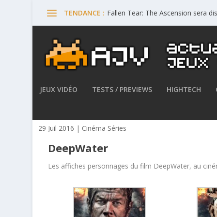
Fallen Tear: The Ascension sera di
TENDANCE :
JEUX VIDÉO
TESTS / PREVIEWS
HIGHTECH
DeepWater – Les affiches pe
29 Juil 2016
|
Cinéma Séries
DeepWater
Les affiches personnages du film DeepWater, au ciném