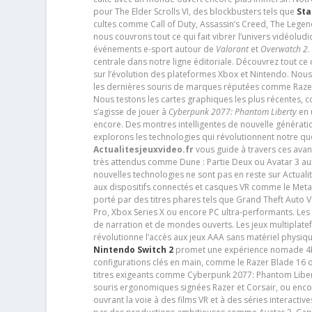
pour The Elder Scrolls VI, des blockbusters tels que
Sta
cultes comme Call of Duty, Assassin’s Creed, The Legen
nous couvrons tout ce qui fait vibrer l’univers vidéol
événements e-sport autour de
Valorant
et
Overwatch 2
.
centrale dans notre ligne éditoriale. Découvrez tout ce
sur l’évolution des plateformes Xbox et Nintendo. Nou
les dernières souris de marques réputées comme Razer e
Nous testons les cartes graphiques les plus récentes,
s’agisse de jouer à
Cyberpunk 2077: Phantom Liberty
en u
encore. Des montres intelligentes de nouvelle génératio
explorons les technologies qui révolutionnent notre q
Actualitesjeuxvideo.fr
vous guide à travers ces avan
très attendus comme Dune : Partie Deux ou Avatar 3 a
nouvelles technologies ne sont pas en reste sur Actuali
aux dispositifs connectés et casques VR comme le Meta
porté par des titres phares tels que Grand Theft Auto
Pro, Xbox Series X ou encore PC ultra-performants. L
de narration et de mondes ouverts. Les jeux multiplatef
révolutionne l’accès aux jeux AAA sans matériel physiqu
Nintendo Switch 2
promet une expérience nomade 4K e
configurations clés en main, comme le Razer Blade 16 
titres exigeants comme Cyberpunk 2077: Phantom Libert
souris ergonomiques signées Razer et Corsair, ou encor
ouvrant la voie à des films VR et à des séries interact