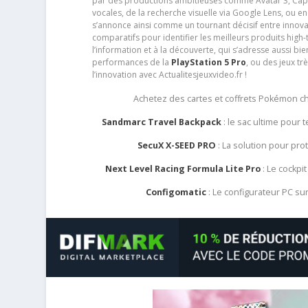
par des productions ambitieuses comme Avatar 3, Capt
vocales, de la recherche visuelle via Google Lens, ou 
s’annonce ainsi comme un tournant décisif entre innov
comparatifs pour identifier les meilleurs produits high-t
l’information et à la découverte, qui s’adresse aussi b
performances de la
PlayStation 5 Pro
, ou des jeux t
l’innovation avec Actualitesjeuxvideo.fr !
Achetez des cartes et coffrets Pokémon 
Sandmarc Travel Backpack
: le sac ultime pour
SecuX X-SEED PRO
: La solution pour pr
Next Level Racing Formula Lite Pro
: Le cockpit
Configomatic
: Le configurateur PC s