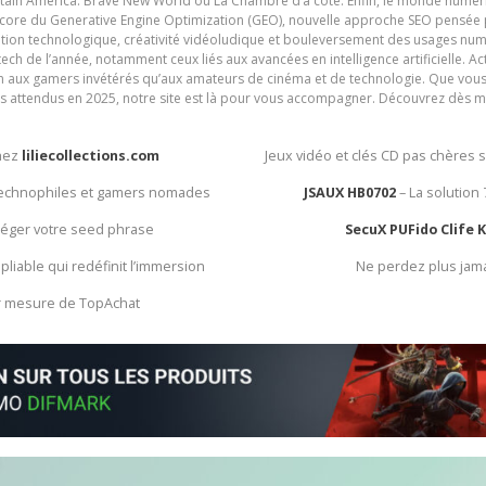
ain America: Brave New World ou La Chambre d’à côté. Enfin, le monde numéri
encore du Generative Engine Optimization (GEO), nouvelle approche SEO pensée p
ation technologique, créativité vidéoludique et bouleversement des usages num
ech de l’année, notamment ceux liés aux avancées en intelligence artificielle. Ac
ien aux gamers invétérés qu’aux amateurs de cinéma et de technologie. Que vous 
rès attendus en 2025, notre site est là pour vous accompagner. Découvrez dès m
chez
liliecollections.com
Jeux vidéo et clés CD pas chères 
 technophiles et gamers nomades
JSAUX HB0702
– La solution
otéger votre seed phrase
SecuX PUFido Clife 
 pliable qui redéfinit l’immersion
Ne perdez plus jam
ur mesure de TopAchat