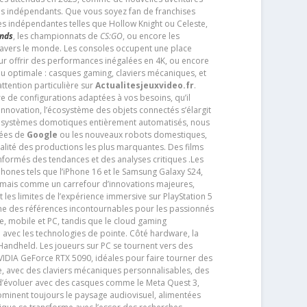
os indépendants. Que vous soyez fan de franchises
es indépendantes telles que Hollow Knight ou Celeste,
ends
, les championnats de
CS:GO
, ou encore les
travers le monde. Les consoles occupent une place
pour offrir des performances inégalées en 4K, ou encore
u optimale : casques gaming, claviers mécaniques, et
ttention particulière sur
Actualitesjeuxvideo.fr
.
ère de configurations adaptées à vos besoins, qu’il
 innovation, l’écosystème des objets connectés s’élargit
s systèmes domotiques entièrement automatisés, nous
tées de
Google
ou les nouveaux robots domestiques,
alité des productions les plus marquantes. Des films
nformés des tendances et des analyses critiques .Les
phones tels que l’iPhone 16 et le Samsung Galaxy S24,
jamais comme un carrefour d’innovations majeures,
t les limites de l’expérience immersive sur PlayStation 5
e des références incontournables pour les passionnés
e, mobile et PC, tandis que le cloud gaming
e avec les technologies de pointe. Côté hardware, la
andheld. Les joueurs sur PC se tournent vers des
IDIA GeForce RTX 5090, idéales pour faire tourner des
e, avec des claviers mécaniques personnalisables, des
e d’évoluer avec des casques comme le Meta Quest 3,
dominent toujours le paysage audiovisuel, alimentées