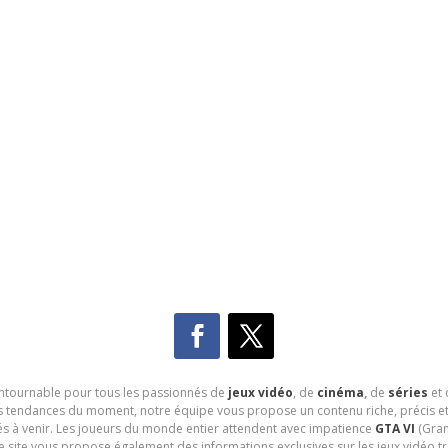
contournable pour tous les passionnés de
jeux vidéo
, de
cinéma
,
de
séries
et 
les tendances du moment, notre équipe vous propose un contenu riche, précis et
és à venir. Les joueurs du monde entier attendent avec impatience
GTA VI
(Gran
e site vous propose également des informations exclusives sur les jeux vidéo 