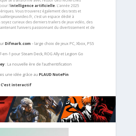
que se transforme avec l’essor des recherches
our l’
intelligence artificielle
. L’année 2025
ériques. Vous trouverez également des tests et
tualitesjeuxvideo.fr, c’est un espace dédié à
soyez curieux des derniers trailers de jeux vidéo, des
aintenant l’univers passionnant du divertissement et de
sur
Difmark.com
– large choix de jeux PC, Xbox, PS5
 7-en-1 pour Steam Deck, ROG Ally et Legion Go
Key
: La nouvelle ère de l’authentification
ais une idée grâce au
PLAUD NotePin
C’est interactif