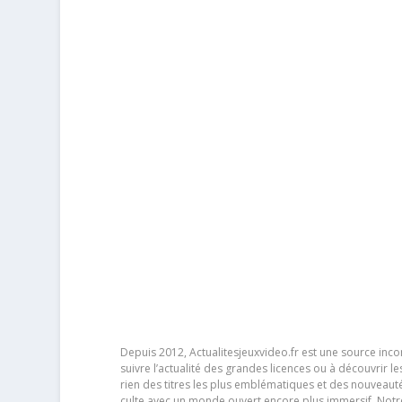
Depuis 2012, Actualitesjeuxvideo.fr est une source in
suivre l’actualité des grandes licences ou à découvrir 
rien des titres les plus emblématiques et des nouveaut
culte avec un monde ouvert encore plus immersif. Notr