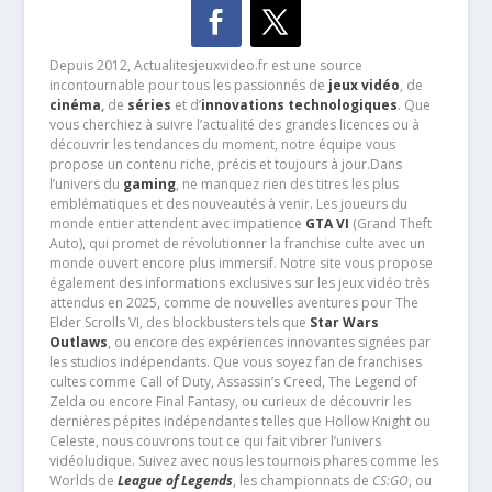
Depuis 2012, Actualitesjeuxvideo.fr est une source
incontournable pour tous les passionnés de
jeux vidéo
, de
cinéma
,
de
séries
et d’
innovations technologiques
. Que
vous cherchiez à suivre l’actualité des grandes licences ou à
découvrir les tendances du moment, notre équipe vous
propose un contenu riche, précis et toujours à jour.Dans
l’univers du
gaming
, ne manquez rien des titres les plus
emblématiques et des nouveautés à venir. Les joueurs du
monde entier attendent avec impatience
GTA VI
(Grand Theft
Auto), qui promet de révolutionner la franchise culte avec un
monde ouvert encore plus immersif. Notre site vous propose
également des informations exclusives sur les jeux vidéo très
attendus en 2025, comme de nouvelles aventures pour The
Elder Scrolls VI, des blockbusters tels que
Star Wars
Outlaws
, ou encore des expériences innovantes signées par
les studios indépendants. Que vous soyez fan de franchises
cultes comme Call of Duty, Assassin’s Creed, The Legend of
Zelda ou encore Final Fantasy, ou curieux de découvrir les
dernières pépites indépendantes telles que Hollow Knight ou
Celeste, nous couvrons tout ce qui fait vibrer l’univers
vidéoludique. Suivez avec nous les tournois phares comme les
Worlds de
League of Legends
, les championnats de
CS:GO
, ou