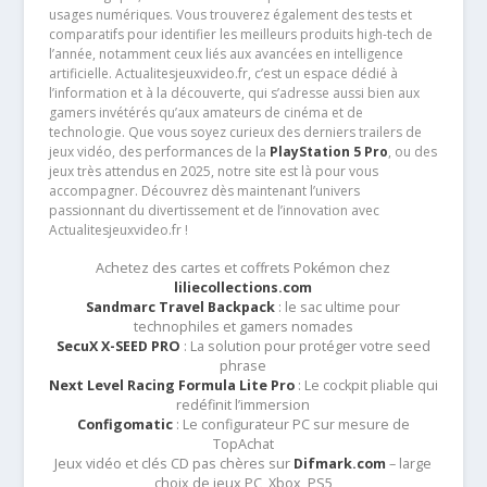
usages numériques. Vous trouverez également des tests et
comparatifs pour identifier les meilleurs produits high-tech de
l’année, notamment ceux liés aux avancées en intelligence
artificielle. Actualitesjeuxvideo.fr, c’est un espace dédié à
l’information et à la découverte, qui s’adresse aussi bien aux
gamers invétérés qu’aux amateurs de cinéma et de
technologie. Que vous soyez curieux des derniers trailers de
jeux vidéo, des performances de la
PlayStation 5 Pro
, ou des
jeux très attendus en 2025, notre site est là pour vous
accompagner. Découvrez dès maintenant l’univers
passionnant du divertissement et de l’innovation avec
Actualitesjeuxvideo.fr !
Achetez des cartes et coffrets Pokémon chez
liliecollections.com
Sandmarc Travel Backpack
: le sac ultime pour
technophiles et gamers nomades
SecuX X-SEED PRO
: La solution pour protéger votre seed
phrase
Next Level Racing Formula Lite Pro
: Le cockpit pliable qui
redéfinit l’immersion
Configomatic
: Le configurateur PC sur mesure de
TopAchat
Jeux vidéo et clés CD pas chères sur
Difmark.com
– large
choix de jeux PC, Xbox, PS5