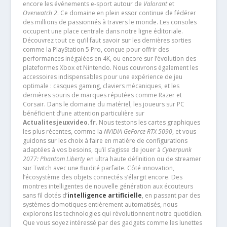
encore les événements e-sport autour de
Valorant
et
Overwatch 2
. Ce domaine en plein essor continue de fédérer
des millions de passionnés à travers le monde. Les consoles
occupent une place centrale dans notre ligne éditoriale.
Découvrez tout ce qu’il faut savoir sur les dernières sorties
comme la PlayStation 5 Pro, conçue pour offrir des
performances inégalées en 4K, ou encore sur l’évolution des
plateformes Xbox et Nintendo. Nous couvrons également les
accessoires indispensables pour une expérience de jeu
optimale : casques gaming, claviers mécaniques, et les
dernières souris de marques réputées comme Razer et
Corsair. Dans le domaine du matériel, les joueurs sur PC
bénéficient d’une attention particulière sur
Actualitesjeuxvideo.fr
. Nous testons les cartes graphiques
les plus récentes, comme la
NVIDIA GeForce RTX 5090
, et vous
guidons sur les choix à faire en matière de configurations
adaptées à vos besoins, qu’il s’agisse de jouer à
Cyberpunk
2077: Phantom Liberty
en ultra haute définition ou de streamer
sur Twitch avec une fluidité parfaite. Côté innovation,
l’écosystème des objets connectés s’élargit encore. Des
montres intelligentes de nouvelle génération aux écouteurs
sans fil dotés d’
intelligence artificielle
, en passant par des
systèmes domotiques entièrement automatisés, nous
explorons les technologies qui révolutionnent notre quotidien.
Que vous soyez intéressé par des gadgets comme les lunettes