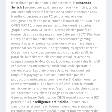
les technologies de pointe. Côté hardware, la
Nintendo
Switch 2
promet une expérience nomade 4K enrichie, tandis
que Microsoft prépare l’arrivée de sa console portable Xbox
Handheld. Les joueurs sur PC se tournent vers des
configurations clés en main, comme le Razer Blade 16 ou le HP
OMEN MAX 16, propulsés par les toutes dernières cartes
graphiques NVIDIA GeForce RTX 5090, idéales pour faire
tourner des titres exigeants comme Cyberpunk 2077: Phantom
Liberty en ultra haute définition. Les accessoires gaming
montent aussi en puissance, avec des claviers mécaniques
personnalisables, des souris ergonomiques signées Razer et
Corsair, ou encore des casques audio compatibles VR. En
parallèle, la réalité virtuelle continue d’évoluer avec des
casques comme le Meta Quest 3, ouvrant la voie à des films VR
et à des séries interactives dans lesquelles le spectateur
devient acteur. Les plateformes de streaming dominent
toujours le paysage audiovisuel, alimentées par des
productions ambitieuses comme Avatar 3, Captain America:
Brave New World ou La Chambre d’à côté. Enfin, le monde
numérique se transforme avec l’essor des recherches vocales,
de la recherche visuelle via Google Lens, ou encore du
Generative Engine Optimization (GEO), nouvelle approche SEO
pensée pour l’
intelligence artificielle
. L’année 2025
s’annonce ainsi comme un tournant décisif entre innovation
technologique, créativité vidéoludique et bouleversement des