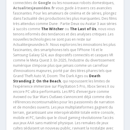
connectées de
Google
ou les nouveaux robots domestiques,
Actualitesjeuxvideo.fr
vous guide à travers ces avancées
fascinantes. Pour les amateurs de cinéma et de séries, plongez
dans l’actualité des productions les plus marquantes. Des films
très attendus comme Dune : Partie Deux ou Avatar 3 aux séries
à succès comme
The Witcher
ou
The Last of Us
, nous vous
tenons informés des tendances et des analyses critiques .Les
nouvelles technologies ne sont pas en reste sur
Actualitesjeuxvideo.fr. Nous explorons les innovations les plus
fascinantes, des smartphones tels que l’iPhone 16 et le
Samsung Galaxy S24, aux dispositifs connectés et casques VR
comme le Meta Quest 3. En 2025, l’industrie du divertissement
numérique s’impose plus que jamais comme un carrefour
d’innovations majeures, porté par des titres phares tels que
Grand Theft Auto VI, Doom: The Dark Ages ou
Death
Stranding 2: On the Beach
, qui repoussent les limites de
l’expérience immersive sur PlayStation 5 Pro, Xbox Series X ou
encore PC ultra-performants. Les RPG d’envergure comme
Avowed ou Star Wars Outlaws s’annoncent déjà comme des
références incontournables pour les passionnés de narration
et de mondes ouverts. Les jeux multiplateformes gagnent du
terrain, garantissant une interopérabilité totale entre console,
mobile et PC, tandis que le cloud gaming révolutionne l’accès
aux jeux AAA sans matériel physique. Les remakes de jeux
cultes séduisent un nouveau public, ravivant la nostalgie avec