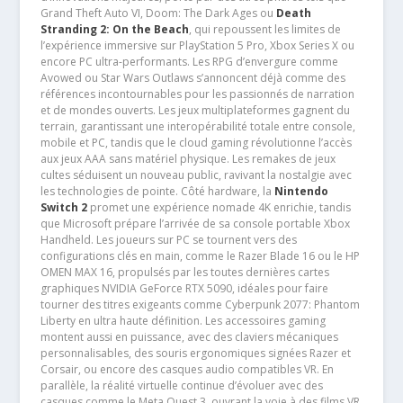
Grand Theft Auto VI, Doom: The Dark Ages ou
Death
Stranding 2: On the Beach
, qui repoussent les limites de
l’expérience immersive sur PlayStation 5 Pro, Xbox Series X ou
encore PC ultra-performants. Les RPG d’envergure comme
Avowed ou Star Wars Outlaws s’annoncent déjà comme des
références incontournables pour les passionnés de narration
et de mondes ouverts. Les jeux multiplateformes gagnent du
terrain, garantissant une interopérabilité totale entre console,
mobile et PC, tandis que le cloud gaming révolutionne l’accès
aux jeux AAA sans matériel physique. Les remakes de jeux
cultes séduisent un nouveau public, ravivant la nostalgie avec
les technologies de pointe. Côté hardware, la
Nintendo
Switch 2
promet une expérience nomade 4K enrichie, tandis
que Microsoft prépare l’arrivée de sa console portable Xbox
Handheld. Les joueurs sur PC se tournent vers des
configurations clés en main, comme le Razer Blade 16 ou le HP
OMEN MAX 16, propulsés par les toutes dernières cartes
graphiques NVIDIA GeForce RTX 5090, idéales pour faire
tourner des titres exigeants comme Cyberpunk 2077: Phantom
Liberty en ultra haute définition. Les accessoires gaming
montent aussi en puissance, avec des claviers mécaniques
personnalisables, des souris ergonomiques signées Razer et
Corsair, ou encore des casques audio compatibles VR. En
parallèle, la réalité virtuelle continue d’évoluer avec des
casques comme le Meta Quest 3, ouvrant la voie à des films VR