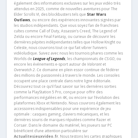
également des informations exclusives sur les jeux vidéo très
attendus en 2025, comme de nouvelles aventures pour The
Elder Scrolls VI, des blockbusters tels que
Star Wars
Outlaws
, ou encore des expériences innovantes signées par
les studios indépendants. Que vous soyez fan de franchises
cultes comme Call of Duty, Assassin’s Creed, The Legend of
Zelda ou encore Final Fantasy, ou curieux de découvrir les
dernières pépites indépendantes telles que Hollow Knight ou
Celeste, nous couvrons tout ce qui fait vibrer l’univers
vidéoludique. Suivez avec nous les tournois phares comme les
Worlds de
League of Legends
, les championnats de
CS:GO
, ou
encore les événements e-sport autour de
Valorant
et
Overwatch 2
. Ce domaine en plein essor continue de fédérer
des millions de passionnés à travers le monde. Les consoles
occupent une place centrale dans notre ligne éditoriale.
Découvrez tout ce qu’il faut savoir sur les dernières sorties
comme la PlayStation 5 Pro, conçue pour offrir des
performances inégalées en 4K, ou encore sur l’évolution des
plateformes Xbox et Nintendo. Nous couvrons également les
accessoires indispensables pour une expérience de jeu
optimale : casques gaming, claviers mécaniques, et les
dernières souris de marques réputées comme Razer et
Corsair. Dans le domaine du matériel, les joueurs sur PC
bénéficient d’une attention particulière sur
Actualitesjeuxvideo.fr
. Nous testons les cartes graphiques