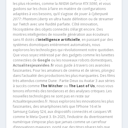
les plus récentes, comme la
NVIDIA GeForce RTX 5090
, et vous
guidons sur les choix à faire en matière de configurations
adaptées à vos besoins, qu’il s’agisse de jouer à
Cyberpunk
2077: Phantom Liberty
en ultra haute définition ou de streamer
sur Twitch avec une fluidité parfaite. Côté innovation,
l’écosystème des objets connectés s’élargit encore. Des
montres intelligentes de nouvelle génération aux écouteurs
sans fil dotés d’
intelligence artificielle
, en passant par des
systèmes domotiques entièrement automatisés, nous
explorons les technologies qui révolutionnent notre quotidien.
Que vous soyez intéressé par des gadgets comme les lunettes
connectées de
Google
ou les nouveaux robots domestiques,
Actualitesjeuxvideo.fr
vous guide à travers ces avancées
fascinantes. Pour les amateurs de cinéma et de séries, plongez
dans l’actualité des productions les plus marquantes. Des films
très attendus comme Dune : Partie Deux ou Avatar 3 aux séries
à succès comme
The Witcher
ou
The Last of Us
, nous vous
tenons informés des tendances et des analyses critiques .Les
nouvelles technologies ne sont pas en reste sur
Actualitesjeuxvideo.fr. Nous explorons les innovations les plus
fascinantes, des smartphones tels que l’iPhone 16 et le
Samsung Galaxy S24, aux dispositifs connectés et casques VR
comme le Meta Quest 3. En 2025, l’industrie du divertissement
numérique s’impose plus que jamais comme un carrefour
d’innovations majeures, porté par des titres phares tels que