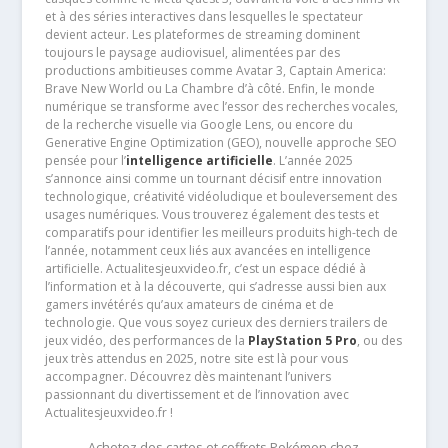
et à des séries interactives dans lesquelles le spectateur
devient acteur. Les plateformes de streaming dominent
toujours le paysage audiovisuel, alimentées par des
productions ambitieuses comme Avatar 3, Captain America:
Brave New World ou La Chambre d’à côté. Enfin, le monde
numérique se transforme avec l’essor des recherches vocales,
de la recherche visuelle via Google Lens, ou encore du
Generative Engine Optimization (GEO), nouvelle approche SEO
pensée pour l’
intelligence artificielle
. L’année 2025
s’annonce ainsi comme un tournant décisif entre innovation
technologique, créativité vidéoludique et bouleversement des
usages numériques. Vous trouverez également des tests et
comparatifs pour identifier les meilleurs produits high-tech de
l’année, notamment ceux liés aux avancées en intelligence
artificielle. Actualitesjeuxvideo.fr, c’est un espace dédié à
l’information et à la découverte, qui s’adresse aussi bien aux
gamers invétérés qu’aux amateurs de cinéma et de
technologie. Que vous soyez curieux des derniers trailers de
jeux vidéo, des performances de la
PlayStation 5 Pro
, ou des
jeux très attendus en 2025, notre site est là pour vous
accompagner. Découvrez dès maintenant l’univers
passionnant du divertissement et de l’innovation avec
Actualitesjeuxvideo.fr !
Achetez des cartes et coffrets Pokémon chez