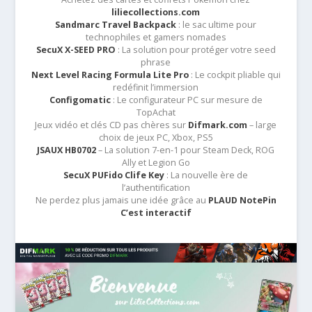
liliecollections.com
Sandmarc Travel Backpack
: le sac ultime pour
technophiles et gamers nomades
SecuX X-SEED PRO
: La solution pour protéger votre seed
phrase
Next Level Racing Formula Lite Pro
: Le cockpit pliable qui
redéfinit l’immersion
Configomatic
: Le configurateur PC sur mesure de
TopAchat
Jeux vidéo et clés CD pas chères sur
Difmark.com
– large
choix de jeux PC, Xbox, PS5
JSAUX HB0702
– La solution 7-en-1 pour Steam Deck, ROG
Ally et Legion Go
SecuX PUFido Clife Key
: La nouvelle ère de
l’authentification
Ne perdez plus jamais une idée grâce au
PLAUD NotePin
C’est interactif