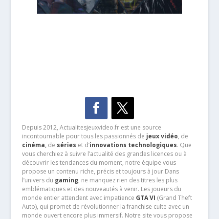
Depuis 2012, Actualitesjeuxvideo.fr est une source
incontournable pour tous les passionnés de
jeux vidéo
, de
cinéma
,
de
séries
et d’
innovations technologiques
. Que
vous cherchiez à suivre l’actualité des grandes licences ou à
découvrir les tendances du moment, notre équipe vous
propose un contenu riche, précis et toujours à jour.Dans
l’univers du
gaming
, ne manquez rien des titres les plus
emblématiques et des nouveautés à venir. Les joueurs du
monde entier attendent avec impatience
GTA VI
(Grand Theft
Auto), qui promet de révolutionner la franchise culte avec un
monde ouvert encore plus immersif. Notre site vous propose