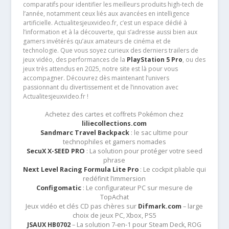
comparatifs pour identifier les meilleurs produits high-tech de
l’année, notamment ceux liés aux avancées en intelligence
artificielle. Actualitesjeuxvideo.fr, c’est un espace dédié à
l’information et à la découverte, qui s’adresse aussi bien aux
gamers invétérés qu’aux amateurs de cinéma et de
technologie. Que vous soyez curieux des derniers trailers de
jeux vidéo, des performances de la
PlayStation 5 Pro
, ou des
jeux très attendus en 2025, notre site est là pour vous
accompagner. Découvrez dès maintenant l’univers
passionnant du divertissement et de l’innovation avec
Actualitesjeuxvideo.fr !
Achetez des cartes et coffrets Pokémon chez
liliecollections.com
Sandmarc Travel Backpack
: le sac ultime pour
technophiles et gamers nomades
SecuX X-SEED PRO
: La solution pour protéger votre seed
phrase
Next Level Racing Formula Lite Pro
: Le cockpit pliable qui
redéfinit l’immersion
Configomatic
: Le configurateur PC sur mesure de
TopAchat
Jeux vidéo et clés CD pas chères sur
Difmark.com
– large
choix de jeux PC, Xbox, PS5
JSAUX HB0702
– La solution 7-en-1 pour Steam Deck, ROG