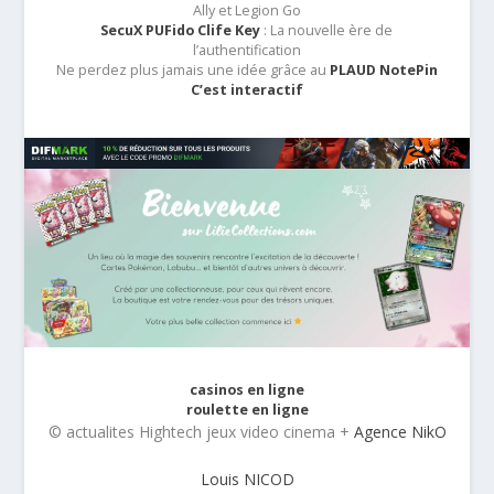
Ally et Legion Go
SecuX PUFido Clife Key
: La nouvelle ère de
l’authentification
Ne perdez plus jamais une idée grâce au
PLAUD NotePin
C’est interactif
casinos en ligne
roulette en ligne
© actualites Hightech jeux video cinema +
Agence NikO
Louis NICOD