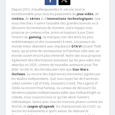
Depuis 2012, Actualitesjeuxvideo.fr est une source
incontournable pour tous les passionnés de
jeux vidéo
, de
cinéma
,
de
séries
et d’
innovations technologiques
. Que
vous cherchiez à suivre l’actualité des grandes licences ou à
découvrir les tendances du moment, notre équipe vous
propose un contenu riche, précis et toujours à jour.Dans
l’univers du
gaming
, ne manquez rien des titres les plus
emblématiques et des nouveautés à venir. Les joueurs du
monde entier attendent avec impatience
GTA VI
(Grand Theft
Auto), qui promet de révolutionner la franchise culte avec un
monde ouvert encore plus immersif. Notre site vous propose
également des informations exclusives sur les jeux vidéo très
attendus en 2025, comme de nouvelles aventures pour The
Elder Scrolls VI, des blockbusters tels que
Star Wars
Outlaws
, ou encore des expériences innovantes signées par
les studios indépendants. Que vous soyez fan de franchises
cultes comme Call of Duty, Assassin’s Creed, The Legend of
Zelda ou encore Final Fantasy, ou curieux de découvrir les
dernières pépites indépendantes telles que Hollow Knight ou
Celeste, nous couvrons tout ce qui fait vibrer l’univers
vidéoludique. Suivez avec nous les tournois phares comme les
Worlds de
League of Legends
, les championnats de
CS:GO
, ou
encore les événements e-sport autour de
Valorant
et