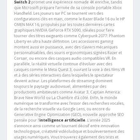
Switch 2
promet une expérience nomade 4K enrichie, tandis
que Microsoft prépare l’arrivée de sa console portable Xbox
Handheld. Les joueurs sur PC se tournent vers des
configurations clés en main, comme le Razer Blade 16 ou le HP
OMEN MAX 16, propulsés par les toutes dernières cartes
graphiques NVIDIA GeForce RTX 5090, idéales pour faire
tourner des titres exigeants comme Cyberpunk 2077: Phantom
Liberty en ultra haute définition. Les accessoires gaming
montent aussi en puissance, avec des claviers mécaniques
personnalisables, des souris ergonomiques signées Razer et
Corsair, ou encore des casques audio compatibles VR. En
parallèle, la réalité virtuelle continue d’évoluer avec des
casques comme le Meta Quest 3, ouvrant la voie à des films VR
et à des séries interactives dans lesquelles le spectateur
devient acteur. Les plateformes de streaming dominent
toujours le paysage audiovisuel, alimentées par des
productions ambitieuses comme Avatar 3, Captain America:
Brave New World ou La Chambre d’à côté. Enfin, le monde
numérique se transforme avec l’essor des recherches vocales,
de la recherche visuelle via Google Lens, ou encore du
Generative Engine Optimization (GEO), nouvelle approche SEO
pensée pour l’
intelligence artificielle
. L’année 2025
s’annonce ainsi comme un tournant décisif entre innovation
technologique, créativité vidéoludique et bouleversement des
usages numériques. Vous trouverez également des tests et