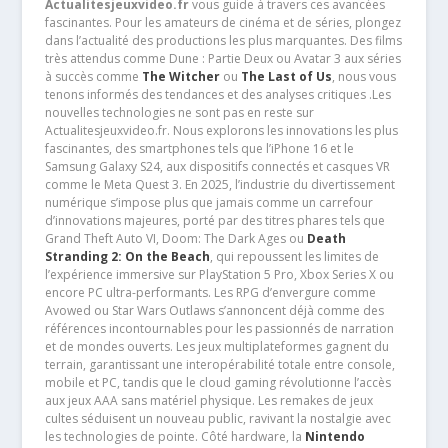
Actualitesjeuxvideo.fr
vous guide à travers ces avancées
fascinantes. Pour les amateurs de cinéma et de séries, plongez
dans l’actualité des productions les plus marquantes. Des films
très attendus comme Dune : Partie Deux ou Avatar 3 aux séries
à succès comme
The Witcher
ou
The Last of Us
, nous vous
tenons informés des tendances et des analyses critiques .Les
nouvelles technologies ne sont pas en reste sur
Actualitesjeuxvideo.fr. Nous explorons les innovations les plus
fascinantes, des smartphones tels que l’iPhone 16 et le
Samsung Galaxy S24, aux dispositifs connectés et casques VR
comme le Meta Quest 3. En 2025, l’industrie du divertissement
numérique s’impose plus que jamais comme un carrefour
d’innovations majeures, porté par des titres phares tels que
Grand Theft Auto VI, Doom: The Dark Ages ou
Death
Stranding 2: On the Beach
, qui repoussent les limites de
l’expérience immersive sur PlayStation 5 Pro, Xbox Series X ou
encore PC ultra-performants. Les RPG d’envergure comme
Avowed ou Star Wars Outlaws s’annoncent déjà comme des
références incontournables pour les passionnés de narration
et de mondes ouverts. Les jeux multiplateformes gagnent du
terrain, garantissant une interopérabilité totale entre console,
mobile et PC, tandis que le cloud gaming révolutionne l’accès
aux jeux AAA sans matériel physique. Les remakes de jeux
cultes séduisent un nouveau public, ravivant la nostalgie avec
les technologies de pointe. Côté hardware, la
Nintendo