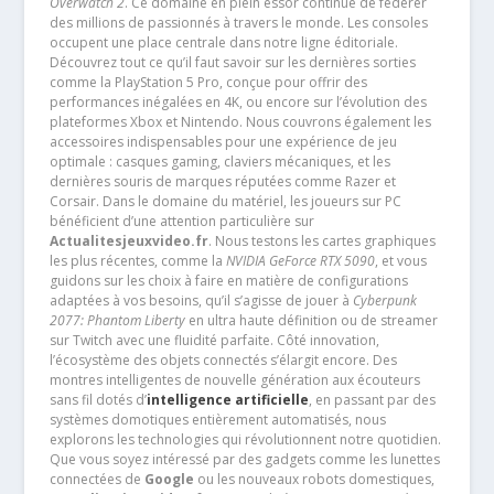
Overwatch 2
. Ce domaine en plein essor continue de fédérer
des millions de passionnés à travers le monde. Les consoles
occupent une place centrale dans notre ligne éditoriale.
Découvrez tout ce qu’il faut savoir sur les dernières sorties
comme la PlayStation 5 Pro, conçue pour offrir des
performances inégalées en 4K, ou encore sur l’évolution des
plateformes Xbox et Nintendo. Nous couvrons également les
accessoires indispensables pour une expérience de jeu
optimale : casques gaming, claviers mécaniques, et les
dernières souris de marques réputées comme Razer et
Corsair. Dans le domaine du matériel, les joueurs sur PC
bénéficient d’une attention particulière sur
Actualitesjeuxvideo.fr
. Nous testons les cartes graphiques
les plus récentes, comme la
NVIDIA GeForce RTX 5090
, et vous
guidons sur les choix à faire en matière de configurations
adaptées à vos besoins, qu’il s’agisse de jouer à
Cyberpunk
2077: Phantom Liberty
en ultra haute définition ou de streamer
sur Twitch avec une fluidité parfaite. Côté innovation,
l’écosystème des objets connectés s’élargit encore. Des
montres intelligentes de nouvelle génération aux écouteurs
sans fil dotés d’
intelligence artificielle
, en passant par des
systèmes domotiques entièrement automatisés, nous
explorons les technologies qui révolutionnent notre quotidien.
Que vous soyez intéressé par des gadgets comme les lunettes
connectées de
Google
ou les nouveaux robots domestiques,