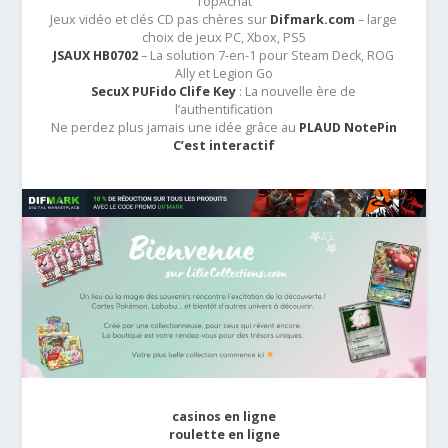
TopAchat
Jeux vidéo et clés CD pas chères sur
Difmark.com
– large
choix de jeux PC, Xbox, PS5
JSAUX HB0702
– La solution 7-en-1 pour Steam Deck, ROG
Ally et Legion Go
SecuX PUFido Clife Key
: La nouvelle ère de
l’authentification
Ne perdez plus jamais une idée grâce au
PLAUD NotePin
C’est interactif
casinos en ligne
roulette en ligne