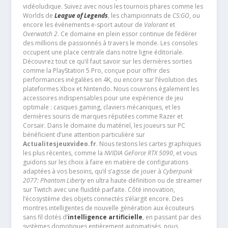
vidéoludique. Suivez avec nous les tournois phares comme les
Worlds de
League of Legends
, les championnats de
CS:GO
, ou
encore les événements e-sport autour de
Valorant
et
Overwatch 2
. Ce domaine en plein essor continue de fédérer
des millions de passionnés à travers le monde. Les consoles
occupent une place centrale dans notre ligne éditoriale.
Découvrez tout ce qu’il faut savoir sur les dernières sorties
comme la PlayStation 5 Pro, conçue pour offrir des
performances inégalées en 4K, ou encore sur l’évolution des
plateformes Xbox et Nintendo. Nous couvrons également les
accessoires indispensables pour une expérience de jeu
optimale : casques gaming, claviers mécaniques, et les
dernières souris de marques réputées comme Razer et
Corsair. Dans le domaine du matériel, les joueurs sur PC
bénéficient d’une attention particulière sur
Actualitesjeuxvideo.fr
. Nous testons les cartes graphiques
les plus récentes, comme la
NVIDIA GeForce RTX 5090
, et vous
guidons sur les choix à faire en matière de configurations
adaptées à vos besoins, qu’il s’agisse de jouer à
Cyberpunk
2077: Phantom Liberty
en ultra haute définition ou de streamer
sur Twitch avec une fluidité parfaite. Côté innovation,
l’écosystème des objets connectés s’élargit encore. Des
montres intelligentes de nouvelle génération aux écouteurs
sans fil dotés d’
intelligence artificielle
, en passant par des
systèmes domotiques entièrement automatisés, nous