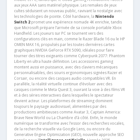
aux jeux AAA sans matériel physique. Les remakes de jeux
cultes séduisent un nouveau public, ravivant la nostalgie avec
les technologies de pointe. Côté hardware, la
Nintendo
Switch 2
promet une expérience nomade 4K enrichie, tandis
que Microsoft prépare l’arrivée de sa console portable Xbox
Handheld. Les joueurs sur PC se tournent vers des
configurations clés en main, comme le Razer Blade 16 ou le HP
OMEN MAX 16, propulsés par les toutes dernières cartes
graphiques NVIDIA GeForce RTX 5090, idéales pour faire
tourner des titres exigeants comme Cyberpunk 2077: Phantom
Liberty en ultra haute définition. Les accessoires gaming
montent aussi en puissance, avec des claviers mécaniques
personnalisables, des souris ergonomiques signées Razer et
Corsair, ou encore des casques audio compatibles VR. En
parallèle, la réalité virtuelle continue d’évoluer avec des
casques comme le Meta Quest 3, ouvrant la voie à des films VR
et à des séries interactives dans lesquelles le spectateur
devient acteur. Les plateformes de streaming dominent
toujours le paysage audiovisuel, alimentées par des
productions ambitieuses comme Avatar 3, Captain America:
Brave New World ou La Chambre d’à côté. Enfin, le monde
numérique se transforme avec l’essor des recherches vocales,
de la recherche visuelle via Google Lens, ou encore du
Generative Engine Optimization (GEO), nouvelle approche SEO