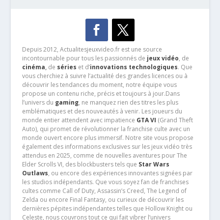
Depuis 2012, Actualitesjeuxvideo.fr est une source
incontournable pour tous les passionnés de
jeux vidéo
, de
cinéma
,
de
séries
et d’
innovations technologiques
. Que
vous cherchiez à suivre l’actualité des grandes licences ou à
découvrir les tendances du moment, notre équipe vous
propose un contenu riche, précis et toujours à jour.Dans
l’univers du
gaming
, ne manquez rien des titres les plus
emblématiques et des nouveautés à venir. Les joueurs du
monde entier attendent avec impatience
GTA VI
(Grand Theft
Auto), qui promet de révolutionner la franchise culte avec un
monde ouvert encore plus immersif. Notre site vous propose
également des informations exclusives sur les jeux vidéo très
attendus en 2025, comme de nouvelles aventures pour The
Elder Scrolls VI, des blockbusters tels que
Star Wars
Outlaws
, ou encore des expériences innovantes signées par
les studios indépendants. Que vous soyez fan de franchises
cultes comme Call of Duty, Assassin’s Creed, The Legend of
Zelda ou encore Final Fantasy, ou curieux de découvrir les
dernières pépites indépendantes telles que Hollow Knight ou
Celeste, nous couvrons tout ce qui fait vibrer l’univers