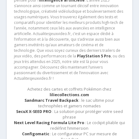
pensée pour l’
intelligence artificielle
. L’année 2025
s’annonce ainsi comme un tournant décisif entre innovation
technologique, créativité vidéoludique et bouleversement des
usages numériques. Vous trouverez également des tests et
comparatifs pour identifier les meilleurs produits high-tech de
l’année, notamment ceux liés aux avancées en intelligence
artificielle. Actualitesjeuxvideo.fr, c’est un espace dédié à
l’information et à la découverte, qui s’adresse aussi bien aux
gamers invétérés qu’aux amateurs de cinéma et de
technologie. Que vous soyez curieux des derniers trailers de
jeux vidéo, des performances de la
PlayStation 5 Pro
, ou des
jeux très attendus en 2025, notre site est là pour vous
accompagner. Découvrez dès maintenant l’univers
passionnant du divertissement et de l’innovation avec
Actualitesjeuxvideo.fr !
Achetez des cartes et coffrets Pokémon chez
liliecollections.com
Sandmarc Travel Backpack
: le sac ultime pour
technophiles et gamers nomades
SecuX X-SEED PRO
: La solution pour protéger votre seed
phrase
Next Level Racing Formula Lite Pro
: Le cockpit pliable qui
redéfinit l’immersion
Configomatic
: Le configurateur PC sur mesure de