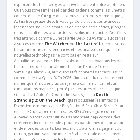
explorons les technologies qui révolutionnent notre quotidien.
Que vous soyez intéressé par des gadgets comme les lunettes
connectées de
Google
ou les nouveaux robots domestiques,
Actualitesjeuxvideo.fr
vous guide à travers ces avancées
fascinantes. Pour les amateurs de cinéma et de séries, plongez
dans l’actualité des productions les plus marquantes. Des films
très attendus comme Dune : Partie Deux ou Avatar 3 aux séries
à succès comme
The Witcher
ou
The Last of Us
, nous vous
tenons informés des tendances et des analyses critiques .Les
nouvelles technologies ne sont pas en reste sur
Actualitesjeuxvideo.fr. Nous explorons les innovations les plus
fascinantes, des smartphones tels que l’iPhone 16 et le
Samsung Galaxy S24, aux dispositifs connectés et casques VR
comme le Meta Quest 3. En 2025, l’industrie du divertissement
numérique s’impose plus que jamais comme un carrefour
d’innovations majeures, porté par des titres phares tels que
Grand Theft Auto VI, Doom: The Dark Ages ou
Death
Stranding 2: On the Beach
, qui repoussent les limites de
l’expérience immersive sur PlayStation 5 Pro, Xbox Series X ou
encore PC ultra-performants. Les RPG d’envergure comme
Avowed ou Star Wars Outlaws s’annoncent déjà comme des
références incontournables pour les passionnés de narration
et de mondes ouverts. Les jeux multiplateformes gagnent du
terrain, garantissant une interopérabilité totale entre console,
mobile et PC, tandis que le cloud gaming révolutionne l’accès