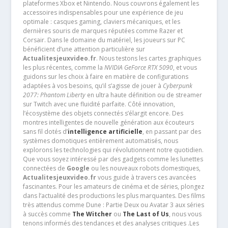
plateformes Xbox et Nintendo. Nous couvrons également les
accessoires indispensables pour une expérience de jeu
optimale : casques gaming, claviers mécaniques, et les
dernières souris de marques réputées comme Razer et
Corsair. Dans le domaine du matériel, les joueurs sur PC
bénéficient d’une attention particulière sur
Actualitesjeuxvideo.fr
. Nous testons les cartes graphiques
les plus récentes, comme la
NVIDIA GeForce RTX 5090
, et vous
guidons sur les choix à faire en matière de configurations
adaptées à vos besoins, qu’il s’agisse de jouer à
Cyberpunk
2077: Phantom Liberty
en ultra haute définition ou de streamer
sur Twitch avec une fluidité parfaite. Côté innovation,
l’écosystème des objets connectés s’élargit encore. Des
montres intelligentes de nouvelle génération aux écouteurs
sans fil dotés d’
intelligence artificielle
, en passant par des
systèmes domotiques entièrement automatisés, nous
explorons les technologies qui révolutionnent notre quotidien.
Que vous soyez intéressé par des gadgets comme les lunettes
connectées de
Google
ou les nouveaux robots domestiques,
Actualitesjeuxvideo.fr
vous guide à travers ces avancées
fascinantes. Pour les amateurs de cinéma et de séries, plongez
dans l’actualité des productions les plus marquantes. Des films
très attendus comme Dune : Partie Deux ou Avatar 3 aux séries
à succès comme
The Witcher
ou
The Last of Us
, nous vous
tenons informés des tendances et des analyses critiques .Les