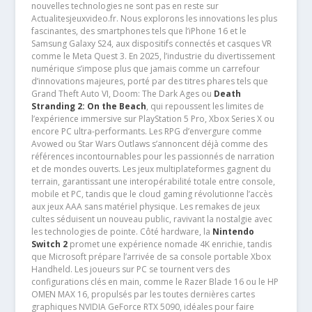
nouvelles technologies ne sont pas en reste sur
Actualitesjeuxvideo.fr. Nous explorons les innovations les plus
fascinantes, des smartphones tels que l’iPhone 16 et le
Samsung Galaxy S24, aux dispositifs connectés et casques VR
comme le Meta Quest 3. En 2025, l’industrie du divertissement
numérique s’impose plus que jamais comme un carrefour
d’innovations majeures, porté par des titres phares tels que
Grand Theft Auto VI, Doom: The Dark Ages ou
Death
Stranding 2: On the Beach
, qui repoussent les limites de
l’expérience immersive sur PlayStation 5 Pro, Xbox Series X ou
encore PC ultra-performants. Les RPG d’envergure comme
Avowed ou Star Wars Outlaws s’annoncent déjà comme des
références incontournables pour les passionnés de narration
et de mondes ouverts. Les jeux multiplateformes gagnent du
terrain, garantissant une interopérabilité totale entre console,
mobile et PC, tandis que le cloud gaming révolutionne l’accès
aux jeux AAA sans matériel physique. Les remakes de jeux
cultes séduisent un nouveau public, ravivant la nostalgie avec
les technologies de pointe. Côté hardware, la
Nintendo
Switch 2
promet une expérience nomade 4K enrichie, tandis
que Microsoft prépare l’arrivée de sa console portable Xbox
Handheld. Les joueurs sur PC se tournent vers des
configurations clés en main, comme le Razer Blade 16 ou le HP
OMEN MAX 16, propulsés par les toutes dernières cartes
graphiques NVIDIA GeForce RTX 5090, idéales pour faire