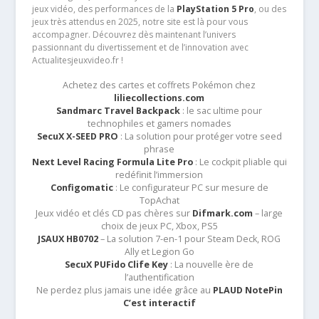
jeux vidéo, des performances de la
PlayStation 5 Pro
, ou des
jeux très attendus en 2025, notre site est là pour vous
accompagner. Découvrez dès maintenant l’univers
passionnant du divertissement et de l’innovation avec
Actualitesjeuxvideo.fr !
Achetez des cartes et coffrets Pokémon chez
liliecollections.com
Sandmarc Travel Backpack
: le sac ultime pour
technophiles et gamers nomades
SecuX X-SEED PRO
: La solution pour protéger votre seed
phrase
Next Level Racing Formula Lite Pro
: Le cockpit pliable qui
redéfinit l’immersion
Configomatic
: Le configurateur PC sur mesure de
TopAchat
Jeux vidéo et clés CD pas chères sur
Difmark.com
– large
choix de jeux PC, Xbox, PS5
JSAUX HB0702
– La solution 7-en-1 pour Steam Deck, ROG
Ally et Legion Go
SecuX PUFido Clife Key
: La nouvelle ère de
l’authentification
Ne perdez plus jamais une idée grâce au
PLAUD NotePin
C’est interactif