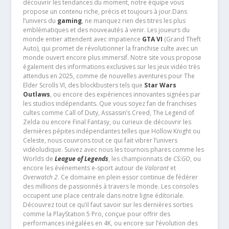
découvrir les tendances du moment, notre équipe vous
propose un contenu riche, précis et toujours à jour.Dans
l’univers du
gaming
, ne manquez rien des titres les plus
emblématiques et des nouveautés à venir. Les joueurs du
monde entier attendent avec impatience
GTA VI
(Grand Theft
Auto), qui promet de révolutionner la franchise culte avec un
monde ouvert encore plus immersif. Notre site vous propose
également des informations exclusives sur les jeux vidéo très
attendus en 2025, comme de nouvelles aventures pour The
Elder Scrolls VI, des blockbusters tels que
Star Wars
Outlaws
, ou encore des expériences innovantes signées par
les studios indépendants. Que vous soyez fan de franchises
cultes comme Call of Duty, Assassin’s Creed, The Legend of
Zelda ou encore Final Fantasy, ou curieux de découvrir les
dernières pépites indépendantes telles que Hollow Knight ou
Celeste, nous couvrons tout ce qui fait vibrer l’univers
vidéoludique. Suivez avec nous les tournois phares comme les
Worlds de
League of Legends
, les championnats de
CS:GO
, ou
encore les événements e-sport autour de
Valorant
et
Overwatch 2
. Ce domaine en plein essor continue de fédérer
des millions de passionnés à travers le monde. Les consoles
occupent une place centrale dans notre ligne éditoriale.
Découvrez tout ce qu’il faut savoir sur les dernières sorties
comme la PlayStation 5 Pro, conçue pour offrir des
performances inégalées en 4K, ou encore sur l’évolution des