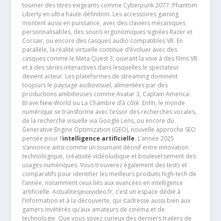
tourner des titres exigeants comme Cyberpunk 2077: Phantom
Liberty en ultra haute définition. Les accessoires gaming
montent aussi en puissance, avec des claviers mécaniques
personnalisables, des souris ergonomiques signées Razer et
Corsair, ou encore des casques audio compatibles VR. En
parallèle, la réalité virtuelle continue d’évoluer avec des
casques comme le Meta Quest 3, ouvrant la voie à des films VR
et à des séries interactives dans lesquelles le spectateur
devient acteur. Les plateformes de streaming dominent
toujours le paysage audiovisuel, alimentées par des
productions ambitieuses comme Avatar 3, Captain America:
Brave New World ou La Chambre d’à côté. Enfin, le monde
numérique se transforme avec l’essor des recherches vocales,
de la recherche visuelle via Google Lens, ou encore du
Generative Engine Optimization (GEO), nouvelle approche SEO
pensée pour l’
intelligence artificielle
. L’année 2025
s’annonce ainsi comme un tournant décisif entre innovation
technologique, créativité vidéoludique et bouleversement des
usages numériques. Vous trouverez également des tests et
comparatifs pour identifier les meilleurs produits high-tech de
l’année, notamment ceux liés aux avancées en intelligence
artificielle. Actualitesjeuxvideo.fr, c’est un espace dédié à
l’information et à la découverte, qui s’adresse aussi bien aux
gamers invétérés qu’aux amateurs de cinéma et de
technologie. Que vous soyez curieux des derniers trailers de