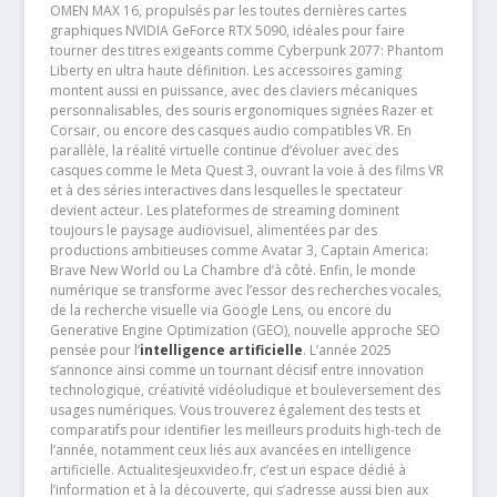
OMEN MAX 16, propulsés par les toutes dernières cartes
graphiques NVIDIA GeForce RTX 5090, idéales pour faire
tourner des titres exigeants comme Cyberpunk 2077: Phantom
Liberty en ultra haute définition. Les accessoires gaming
montent aussi en puissance, avec des claviers mécaniques
personnalisables, des souris ergonomiques signées Razer et
Corsair, ou encore des casques audio compatibles VR. En
parallèle, la réalité virtuelle continue d’évoluer avec des
casques comme le Meta Quest 3, ouvrant la voie à des films VR
et à des séries interactives dans lesquelles le spectateur
devient acteur. Les plateformes de streaming dominent
toujours le paysage audiovisuel, alimentées par des
productions ambitieuses comme Avatar 3, Captain America:
Brave New World ou La Chambre d’à côté. Enfin, le monde
numérique se transforme avec l’essor des recherches vocales,
de la recherche visuelle via Google Lens, ou encore du
Generative Engine Optimization (GEO), nouvelle approche SEO
pensée pour l’
intelligence artificielle
. L’année 2025
s’annonce ainsi comme un tournant décisif entre innovation
technologique, créativité vidéoludique et bouleversement des
usages numériques. Vous trouverez également des tests et
comparatifs pour identifier les meilleurs produits high-tech de
l’année, notamment ceux liés aux avancées en intelligence
artificielle. Actualitesjeuxvideo.fr, c’est un espace dédié à
l’information et à la découverte, qui s’adresse aussi bien aux