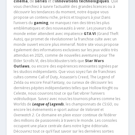
cinéma
,
de
séries
et d’
innovations technologiques
. Que
vous cherchiez à suivre l’actualité des grandes licences ou à
découvrir les tendances du moment, notre équipe vous
propose un contenu riche, précis et toujours à jour.Dans
l’univers du
gaming
, ne manquez rien des titres les plus
emblématiques et des nouveautés à venir. Les joueurs du
monde entier attendent avec impatience
GTA VI
(Grand Theft
Auto), qui promet de révolutionner la franchise culte avec un
monde ouvert encore plus immersif. Notre site vous propose
également des informations exclusives sur les jeux vidéo très
attendus en 2025, comme de nouvelles aventures pour The
Elder Scrolls VI, des blockbusters tels que
Star Wars
Outlaws
, ou encore des expériences innovantes signées par
les studios indépendants. Que vous soyez fan de franchises
cultes comme Call of Duty, Assassin’s Creed, The Legend of
Zelda ou encore Final Fantasy, ou curieux de découvrir les
dernières pépites indépendantes telles que Hollow Knight ou
Celeste, nous couvrons tout ce qui fait vibrer l’univers
vidéoludique. Suivez avec nous les tournois phares comme les
Worlds de
League of Legends
, les championnats de
CS:GO
, ou
encore les événements e-sport autour de
Valorant
et
Overwatch 2
. Ce domaine en plein essor continue de fédérer
des millions de passionnés à travers le monde. Les consoles
occupent une place centrale dans notre ligne éditoriale.
Découvrez tout ce qu’il faut savoir sur les dernières sorties