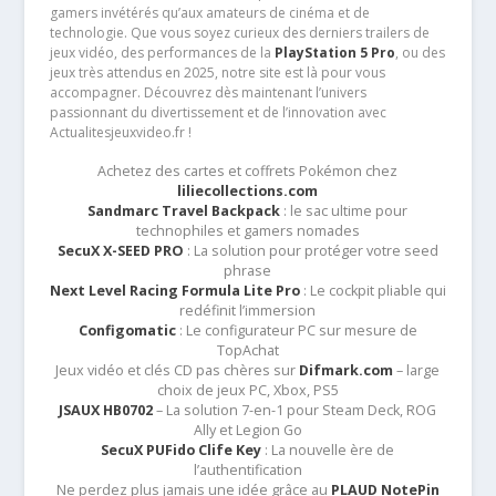
gamers invétérés qu’aux amateurs de cinéma et de
technologie. Que vous soyez curieux des derniers trailers de
jeux vidéo, des performances de la
PlayStation 5 Pro
, ou des
jeux très attendus en 2025, notre site est là pour vous
accompagner. Découvrez dès maintenant l’univers
passionnant du divertissement et de l’innovation avec
Actualitesjeuxvideo.fr !
Achetez des cartes et coffrets Pokémon chez
liliecollections.com
Sandmarc Travel Backpack
: le sac ultime pour
technophiles et gamers nomades
SecuX X-SEED PRO
: La solution pour protéger votre seed
phrase
Next Level Racing Formula Lite Pro
: Le cockpit pliable qui
redéfinit l’immersion
Configomatic
: Le configurateur PC sur mesure de
TopAchat
Jeux vidéo et clés CD pas chères sur
Difmark.com
– large
choix de jeux PC, Xbox, PS5
JSAUX HB0702
– La solution 7-en-1 pour Steam Deck, ROG
Ally et Legion Go
SecuX PUFido Clife Key
: La nouvelle ère de
l’authentification
Ne perdez plus jamais une idée grâce au
PLAUD NotePin