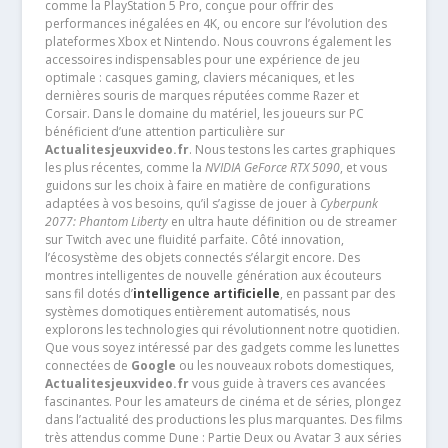
comme la PlayStation 5 Pro, conçue pour offrir des
performances inégalées en 4K, ou encore sur l’évolution des
plateformes Xbox et Nintendo. Nous couvrons également les
accessoires indispensables pour une expérience de jeu
optimale : casques gaming, claviers mécaniques, et les
dernières souris de marques réputées comme Razer et
Corsair. Dans le domaine du matériel, les joueurs sur PC
bénéficient d’une attention particulière sur
Actualitesjeuxvideo.fr
. Nous testons les cartes graphiques
les plus récentes, comme la
NVIDIA GeForce RTX 5090
, et vous
guidons sur les choix à faire en matière de configurations
adaptées à vos besoins, qu’il s’agisse de jouer à
Cyberpunk
2077: Phantom Liberty
en ultra haute définition ou de streamer
sur Twitch avec une fluidité parfaite. Côté innovation,
l’écosystème des objets connectés s’élargit encore. Des
montres intelligentes de nouvelle génération aux écouteurs
sans fil dotés d’
intelligence artificielle
, en passant par des
systèmes domotiques entièrement automatisés, nous
explorons les technologies qui révolutionnent notre quotidien.
Que vous soyez intéressé par des gadgets comme les lunettes
connectées de
Google
ou les nouveaux robots domestiques,
Actualitesjeuxvideo.fr
vous guide à travers ces avancées
fascinantes. Pour les amateurs de cinéma et de séries, plongez
dans l’actualité des productions les plus marquantes. Des films
très attendus comme Dune : Partie Deux ou Avatar 3 aux séries