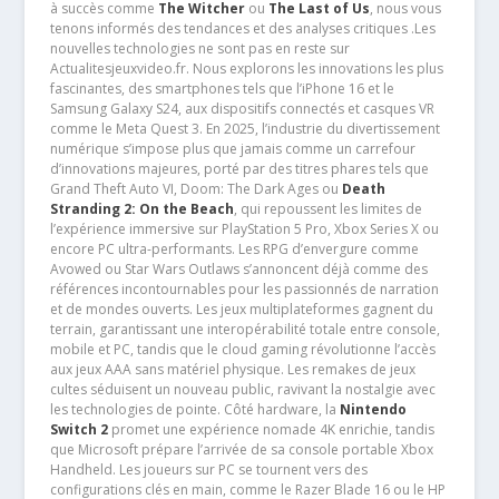
à succès comme
The Witcher
ou
The Last of Us
, nous vous
tenons informés des tendances et des analyses critiques .Les
nouvelles technologies ne sont pas en reste sur
Actualitesjeuxvideo.fr. Nous explorons les innovations les plus
fascinantes, des smartphones tels que l’iPhone 16 et le
Samsung Galaxy S24, aux dispositifs connectés et casques VR
comme le Meta Quest 3. En 2025, l’industrie du divertissement
numérique s’impose plus que jamais comme un carrefour
d’innovations majeures, porté par des titres phares tels que
Grand Theft Auto VI, Doom: The Dark Ages ou
Death
Stranding 2: On the Beach
, qui repoussent les limites de
l’expérience immersive sur PlayStation 5 Pro, Xbox Series X ou
encore PC ultra-performants. Les RPG d’envergure comme
Avowed ou Star Wars Outlaws s’annoncent déjà comme des
références incontournables pour les passionnés de narration
et de mondes ouverts. Les jeux multiplateformes gagnent du
terrain, garantissant une interopérabilité totale entre console,
mobile et PC, tandis que le cloud gaming révolutionne l’accès
aux jeux AAA sans matériel physique. Les remakes de jeux
cultes séduisent un nouveau public, ravivant la nostalgie avec
les technologies de pointe. Côté hardware, la
Nintendo
Switch 2
promet une expérience nomade 4K enrichie, tandis
que Microsoft prépare l’arrivée de sa console portable Xbox
Handheld. Les joueurs sur PC se tournent vers des
configurations clés en main, comme le Razer Blade 16 ou le HP