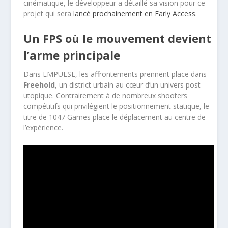
cinématique, le développeur a détaillé sa vision pour ce
projet qui sera
lancé prochainement en Early Access
.
Un FPS où le mouvement devient
l’arme principale
Dans EMPULSE, les affrontements prennent place dans
Freehold
, un district urbain au cœur d’un univers post-
utopique. Contrairement à de nombreux shooters
compétitifs qui privilégient le positionnement statique, le
titre de 1047 Games place le déplacement au centre de
l’expérience.