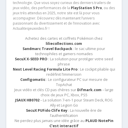
technologie. Que vous soyez curieux des derniers trailers de
jeux vidéo, des performances de la
PlayStation 5 Pro
, ou des
jeux très attendus en 2025, notre site est là pour vous
accompagner. Découvrez dès maintenant l’univers
passionnant du divertissement et de l’innovation avec
Actualitesjeuxvideo.fr !
Achetez des cartes et coffrets Pokémon chez
liliecollections.com
Sandmarc Travel Backpack
: le sac ultime pour
technophiles et gamers nomades
SecuX X-SEED PRO
: La solution pour protéger votre seed
phrase
Next Level Racing Formula Lite Pro
: Le cockpit pliable qui
redéfinit l’immersion
Configomatic
: Le configurateur PC sur mesure de
TopAchat
Jeux vidéo et clés CD pas chères sur
Difmark.com
– large
choix de jeux PC, Xbox, PS5
JSAUX HB0702
– La solution 7-en-1 pour Steam Deck, ROG
Ally et Legion Go
SecuX PUFido Clife Key
: La nouvelle ère de
l’authentification
Ne perdez plus jamais une idée grâce au
PLAUD NotePin
C’est interactif