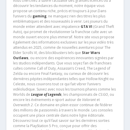
vous cherchiez à suivre l’actualité des grandes licences ou à
découvrir les tendances du moment, notre équipe vous
propose un contenu riche, précis et toujours à jour.Dans
l’univers du
gaming
, ne manquez rien des titres les plus
emblématiques et des nouveautés à venir. Les joueurs du
monde entier attendent avec impatience
GTA VI
(Grand Theft
Auto), qui promet de révolutionner la franchise culte avec un
monde ouvert encore plus immersif. Notre site vous propose
également des informations exclusives sur les jeux vidéo très
attendus en 2025, comme de nouvelles aventures pour The
Elder Scrolls VI, des blockbusters tels que
Star Wars
Outlaws
, ou encore des expériences innovantes signées par
les studios indépendants. Que vous soyez fan de franchises
cultes comme Call of Duty, Assassin’s Creed, The Legend of
Zelda ou encore Final Fantasy, ou curieux de découvrir les
dernières pépites indépendantes telles que Hollow Knight ou
Celeste, nous couvrons tout ce qui fait vibrer l’univers
vidéoludique. Suivez avec nous les tournois phares comme les
Worlds de
League of Legends
, les championnats de
CS:GO
, ou
encore les événements e-sport autour de
Valorant
et
Overwatch 2
. Ce domaine en plein essor continue de fédérer
des millions de passionnés à travers le monde. Les consoles
occupent une place centrale dans notre ligne éditoriale.
Découvrez tout ce qu’il faut savoir sur les dernières sorties
comme la PlayStation 5 Pro, conçue pour offrir des