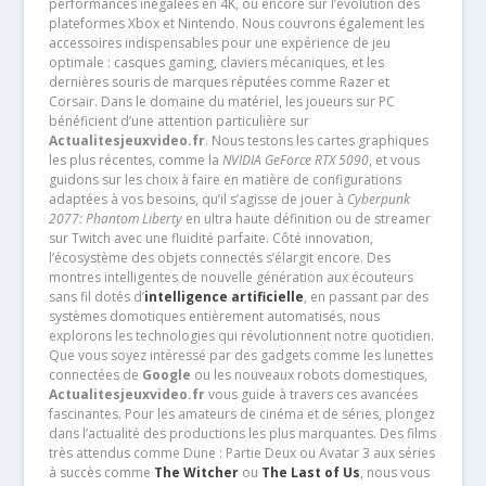
performances inégalées en 4K, ou encore sur l’évolution des
plateformes Xbox et Nintendo. Nous couvrons également les
accessoires indispensables pour une expérience de jeu
optimale : casques gaming, claviers mécaniques, et les
dernières souris de marques réputées comme Razer et
Corsair. Dans le domaine du matériel, les joueurs sur PC
bénéficient d’une attention particulière sur
Actualitesjeuxvideo.fr
. Nous testons les cartes graphiques
les plus récentes, comme la
NVIDIA GeForce RTX 5090
, et vous
guidons sur les choix à faire en matière de configurations
adaptées à vos besoins, qu’il s’agisse de jouer à
Cyberpunk
2077: Phantom Liberty
en ultra haute définition ou de streamer
sur Twitch avec une fluidité parfaite. Côté innovation,
l’écosystème des objets connectés s’élargit encore. Des
montres intelligentes de nouvelle génération aux écouteurs
sans fil dotés d’
intelligence artificielle
, en passant par des
systèmes domotiques entièrement automatisés, nous
explorons les technologies qui révolutionnent notre quotidien.
Que vous soyez intéressé par des gadgets comme les lunettes
connectées de
Google
ou les nouveaux robots domestiques,
Actualitesjeuxvideo.fr
vous guide à travers ces avancées
fascinantes. Pour les amateurs de cinéma et de séries, plongez
dans l’actualité des productions les plus marquantes. Des films
très attendus comme Dune : Partie Deux ou Avatar 3 aux séries
à succès comme
The Witcher
ou
The Last of Us
, nous vous