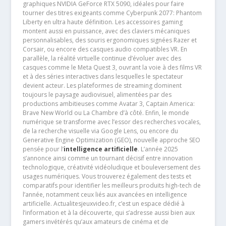
graphiques NVIDIA GeForce RTX 5090, idéales pour faire
tourner des titres exigeants comme Cyberpunk 2077: Phantom
Liberty en ultra haute définition. Les accessoires gaming
montent aussi en puissance, avec des claviers mécaniques
personnalisables, des souris ergonomiques signées Razer et
Corsair, ou encore des casques audio compatibles VR. En
parallèle, la réalité virtuelle continue d’évoluer avec des
casques comme le Meta Quest 3, ouvrant la voie à des films VR
et à des séries interactives dans lesquelles le spectateur
devient acteur. Les plateformes de streaming dominent
toujours le paysage audiovisuel, alimentées par des
productions ambitieuses comme Avatar 3, Captain America:
Brave New World ou La Chambre d’à côté. Enfin, le monde
numérique se transforme avec l’essor des recherches vocales,
de la recherche visuelle via Google Lens, ou encore du
Generative Engine Optimization (GEO), nouvelle approche SEO
pensée pour l’
intelligence artificielle
. L’année 2025
s’annonce ainsi comme un tournant décisif entre innovation
technologique, créativité vidéoludique et bouleversement des
usages numériques. Vous trouverez également des tests et
comparatifs pour identifier les meilleurs produits high-tech de
l’année, notamment ceux liés aux avancées en intelligence
artificielle. Actualitesjeuxvideo.fr, c’est un espace dédié à
l’information et à la découverte, qui s’adresse aussi bien aux
gamers invétérés qu’aux amateurs de cinéma et de