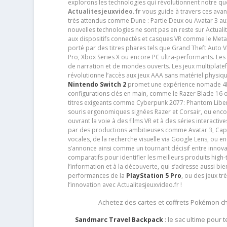
explorons les technologies qui révolutionnent notre q
Actualitesjeuxvideo.fr
vous guide à travers ces avan
très attendus comme Dune : Partie Deux ou Avatar 3 a
nouvelles technologies ne sont pas en reste sur Actuali
aux dispositifs connectés et casques VR comme le Meta
porté par des titres phares tels que Grand Theft Auto
Pro, Xbox Series X ou encore PC ultra-performants. L
de narration et de mondes ouverts. Les jeux multiplatef
révolutionne l’accès aux jeux AAA sans matériel physiqu
Nintendo Switch 2
promet une expérience nomade 4K e
configurations clés en main, comme le Razer Blade 16 
titres exigeants comme Cyberpunk 2077: Phantom Libert
souris ergonomiques signées Razer et Corsair, ou encor
ouvrant la voie à des films VR et à des séries interact
par des productions ambitieuses comme Avatar 3, Capt
vocales, de la recherche visuelle via Google Lens, ou 
s’annonce ainsi comme un tournant décisif entre innov
comparatifs pour identifier les meilleurs produits high-t
l’information et à la découverte, qui s’adresse aussi b
performances de la
PlayStation 5 Pro
, ou des jeux t
l’innovation avec Actualitesjeuxvideo.fr !
Achetez des cartes et coffrets Pokémon 
Sandmarc Travel Backpack
: le sac ultime pour