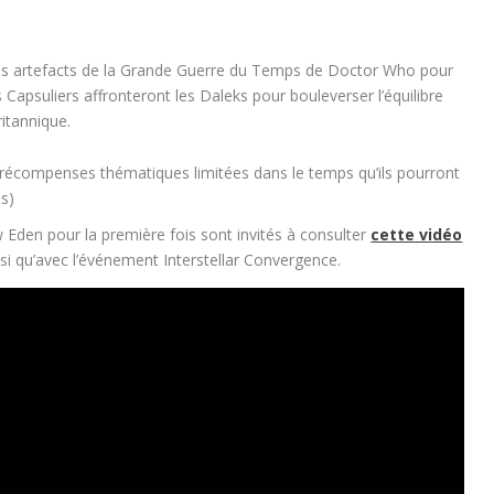
des artefacts de la Grande Guerre du Temps de
Doctor Who
pour
s Capsuliers affronteront les Daleks pour bouleverser l’équilibre
ritannique.
 récompenses thématiques limitées dans le temps qu’ils pourront
s)
 Eden pour la première fois sont invités à consulter
cette vidéo
insi qu’avec l’événement Interstellar Convergence.