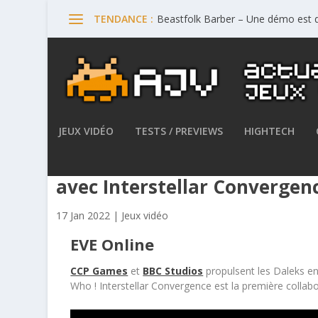
Beastfolk Barber – Une démo est d
TENDANCE :
JEUX VIDÉO
TESTS / PREVIEWS
HIGHTECH
EVE Online x Doctor Who – Bo
avec Interstellar Convergen
17 Jan 2022
|
Jeux vidéo
EVE Online
CCP Games
et
BBC Studios
propulsent les Daleks e
Who
!
Interstellar Convergence
est la première collab