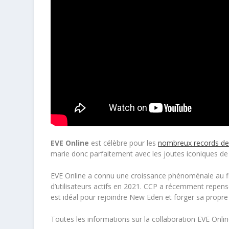
EVE Online
est célèbre pour les
nombreux records de s
marie donc parfaitement avec les joutes iconiques de l
EVE Online
a connu une croissance phénoménale au fil d
d’utilisateurs actifs en 2021. CCP a récemment repen
est idéal pour rejoindre New Eden et forger sa propre d
Toutes les informations sur la collaboration
EVE Onli