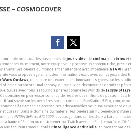
SSE – COSMOCOVER
contournable pour tous les passionnés de
jeux vidéo
, de
cinéma
,
de
séries
et 
les tendances du moment, notre équipe vous propose un contenu riche, précis et
és à venir. Les joueurs du monde entier attendent avec impatience
GTA VI
(Gran
e site vous propose également des informations exclusives sur les jeux vidéo 
r Wars Outlaws
, ou encore des expériences innovantes signées par les studi
d of Zelda ou encore Final Fantasy, ou curieux de découvrir les dernières pépit
udique. Suivez avec nous les tournois phares comme les Worlds de
League of Leg
 Ce domaine en plein essor continue de fédérer des millions de passionnés à 
 qu’il faut savoir sur les dernières sorties comme la PlayStation 5 Pro, conçue 
s couvrons également les accessoires indispensables pour une expérience de je
t Corsair. Dans le domaine du matériel, les joueurs sur PC bénéficient d’une a
 comme la
NVIDIA GeForce RTX 5090
, et vous guidons sur les choix à faire en mati
ltra haute définition ou de streamer sur Twitch avec une fluidité parfaite. Côté
n aux écouteurs sans fil dotés d’
intelligence artificielle
, en passant par de