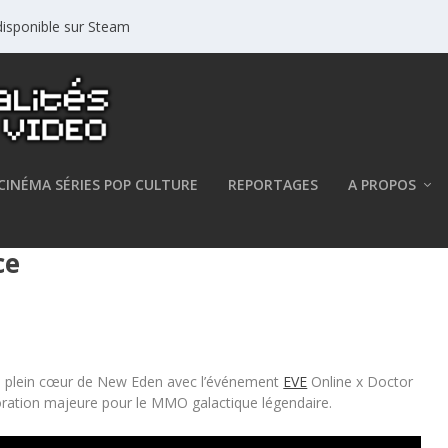
isponible sur Steam
CINÉMA SÉRIES POP CULTURE
REPORTAGES
A PROPOS
uleversez l’équilibre des forces
ce
n plein cœur de New Eden avec l’événement
EVE
Online x Doctor
oration majeure pour le MMO galactique légendaire.