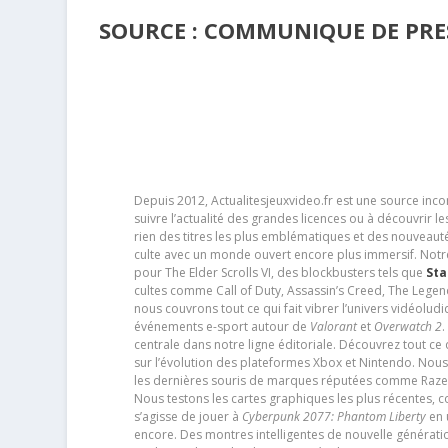
SOURCE : COMMUNIQUE DE PRE
Depuis 2012, Actualitesjeuxvideo.fr est une source in
suivre l’actualité des grandes licences ou à découvrir 
rien des titres les plus emblématiques et des nouveaut
culte avec un monde ouvert encore plus immersif. Notr
pour The Elder Scrolls VI, des blockbusters tels que
Sta
cultes comme Call of Duty, Assassin’s Creed, The Legen
nous couvrons tout ce qui fait vibrer l’univers vidéol
événements e-sport autour de
Valorant
et
Overwatch 2
.
centrale dans notre ligne éditoriale. Découvrez tout ce
sur l’évolution des plateformes Xbox et Nintendo. Nou
les dernières souris de marques réputées comme Razer e
Nous testons les cartes graphiques les plus récentes,
s’agisse de jouer à
Cyberpunk 2077: Phantom Liberty
en u
encore. Des montres intelligentes de nouvelle génératio