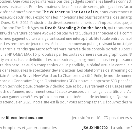
uotidien. Que vous soyez intéressé par des gadgets comme les lunettes connec
cées fascinantes. Pour les amateurs de cinéma et de séries, plongez dans l’actu
ux séries à succès comme
The Witcher
ou
The Last of Us
, nous vous tenons i
tesjeuxvideo.fr. Nous explorons les innovations les plus fascinantes, des smart
 Quest 3. En 2025, l’industrie du divertissement numérique s’impose plus que 
 VI, Doom: The Dark Ages ou
Death Stranding 2: On the Beach
, qui repoussen
es RPG d’envergure comme Avowed ou Star Wars Outlaws s’annoncent déjà comm
ormes gagnent du terrain, garantissant une interopérabilité totale entre consol
e. Les remakes de jeux cultes séduisent un nouveau public, ravivant la nostalgi
nrichie, tandis que Microsoft prépare l’arrivée de sa console portable Xbox H
ou le HP OMEN MAX 16, propulsés par les toutes dernières cartes graphiques NV
y en ultra haute définition. Les accessoires gaming montent aussi en puissanc
e des casques audio compatibles VR. En parallèle, la réalité virtuelle continu
ives dans lesquelles le spectateur devient acteur. Les plateformes de streaming 
ain America: Brave New World ou La Chambre d’à côté. Enfin, le monde numéri
encore du Generative Engine Optimization (GEO), nouvelle approche SEO pensée p
ation technologique, créativité vidéoludique et bouleversement des usages num
ech de l’année, notamment ceux liés aux avancées en intelligence artificielle. Ac
ien aux gamers invétérés qu’aux amateurs de cinéma et de technologie. Que vous 
rès attendus en 2025, notre site est là pour vous accompagner. Découvrez dès m
chez
liliecollections.com
Jeux vidéo et clés CD pas chères 
 technophiles et gamers nomades
JSAUX HB0702
– La solution