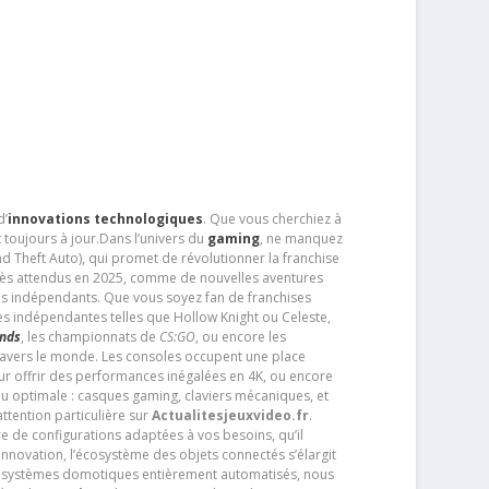
d’
innovations technologiques
. Que vous cherchiez à
 toujours à jour.Dans l’univers du
gaming
, ne manquez
d Theft Auto), qui promet de révolutionner la franchise
très attendus en 2025, comme de nouvelles aventures
os indépendants. Que vous soyez fan de franchises
es indépendantes telles que Hollow Knight ou Celeste,
ends
, les championnats de
CS:GO
, ou encore les
travers le monde. Les consoles occupent une place
pour offrir des performances inégalées en 4K, ou encore
u optimale : casques gaming, claviers mécaniques, et
ttention particulière sur
Actualitesjeuxvideo.fr
.
ère de configurations adaptées à vos besoins, qu’il
 innovation, l’écosystème des objets connectés s’élargit
s systèmes domotiques entièrement automatisés, nous