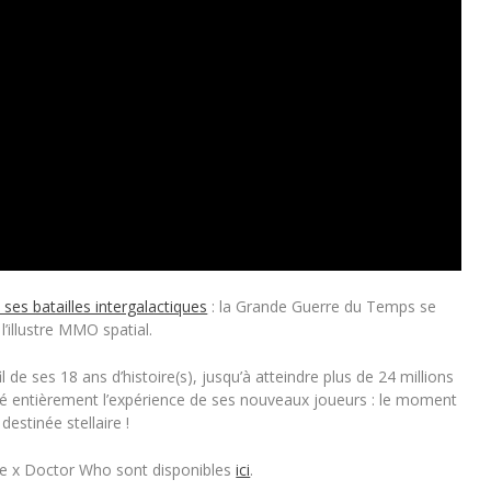
es batailles intergalactiques
: la Grande Guerre du Temps se
’illustre MMO spatial.
e ses 18 ans d’histoire(s), jusqu’à atteindre plus de 24 millions
sé entièrement l’expérience de ses nouveaux joueurs : le moment
estinée stellaire !
ne
x
Doctor Who
sont disponibles
ici
.