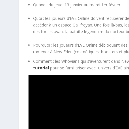
Quand :
du jeudi 13 janvier au mardi 1er février
Quoi :
les joueurs d’EVE Online doivent récupérer 
accéder à un espace Gallifreyan. Une fois là-bas, le
des forces avant la bataille légendaire du docteur b
Pourquoi :
les joueurs d’EVE Online débloquent des
ramener à New Eden (cosmétiques, boosters et plu
Comment :
les Whovians qui s’aventurent dans New
tutoriel
pour se familiariser avec l’univers d’EVE a