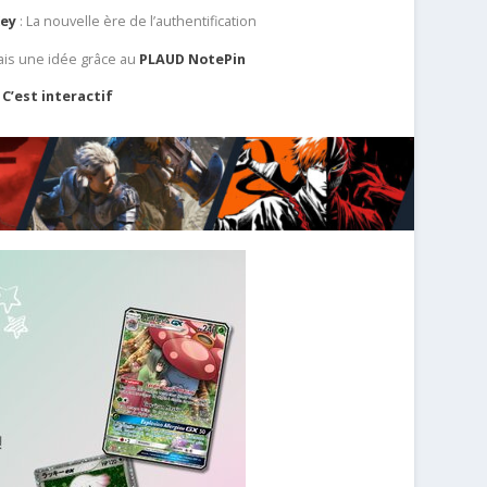
Key
: La nouvelle ère de l’authentification
ais une idée grâce au
PLAUD NotePin
C’est interactif