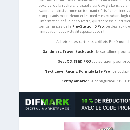
par des productions ambitieuses comme Avatar 3, Capt
vocales, de la recherche visuelle via Google Lens, ou 
s’annonce ainsi comme un tournant décisif entre innov
comparatifs pour identifier les meilleurs produits high-t
l’information et à la découverte, qui s’adresse aussi b
performances de la
PlayStation 5 Pro
, ou des jeux t
l’innovation avec Actualitesjeuxvideo.fr !
Achetez des cartes et coffrets Pokémon 
Sandmarc Travel Backpack
: le sac ultime pour
SecuX X-SEED PRO
: La solution pour pr
Next Level Racing Formula Lite Pro
: Le cockpit
Configomatic
: Le configurateur PC s