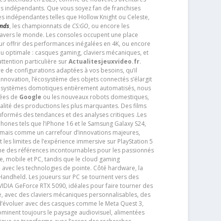
os indépendants. Que vous soyez fan de franchises
es indépendantes telles que Hollow Knight ou Celeste,
ends
, les championnats de
CS:GO
, ou encore les
travers le monde. Les consoles occupent une place
pour offrir des performances inégalées en 4K, ou encore
u optimale : casques gaming, claviers mécaniques, et
ttention particulière sur
Actualitesjeuxvideo.fr
.
ère de configurations adaptées à vos besoins, qu’il
 innovation, l’écosystème des objets connectés s’élargit
s systèmes domotiques entièrement automatisés, nous
tées de
Google
ou les nouveaux robots domestiques,
alité des productions les plus marquantes. Des films
nformés des tendances et des analyses critiques .Les
phones tels que l’iPhone 16 et le Samsung Galaxy S24,
jamais comme un carrefour d’innovations majeures,
t les limites de l’expérience immersive sur PlayStation 5
e des références incontournables pour les passionnés
e, mobile et PC, tandis que le cloud gaming
e avec les technologies de pointe. Côté hardware, la
andheld. Les joueurs sur PC se tournent vers des
IDIA GeForce RTX 5090, idéales pour faire tourner des
e, avec des claviers mécaniques personnalisables, des
e d’évoluer avec des casques comme le Meta Quest 3,
dominent toujours le paysage audiovisuel, alimentées