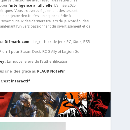
que se transforme avec l’essor des recherches
our l’
intelligence artificielle
. L’année 2025
ériques. Vous trouverez également des tests et
tualitesjeuxvideo.fr, c’est un espace dédié à
soyez curieux des derniers trailers de jeux vidéo, des
aintenant l’univers passionnant du divertissement et de
sur
Difmark.com
– large choix de jeux PC, Xbox, PS5
 7-en-1 pour Steam Deck, ROG Ally et Legion Go
Key
: La nouvelle ère de l’authentification
ais une idée grâce au
PLAUD NotePin
C’est interactif