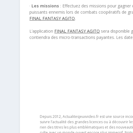
·
Les missions
: Effectuez des missions pour gagner d
puissants ennemis lors de combats coopératifs de g
FINAL FANTASY AGITO
.
L’application
FINAL FANTASY AGITO
sera disponible 
contiendra des micro-transactions payantes. Les date
Depuis 2012, Actualitesjeuxvideo.fr est une source in
suivre l’actualité des grandes licences ou à découvrir 
rien des titres les plus emblématiques et des nouveaut
culte avec un monde ouvert encore plus immersif. Notr