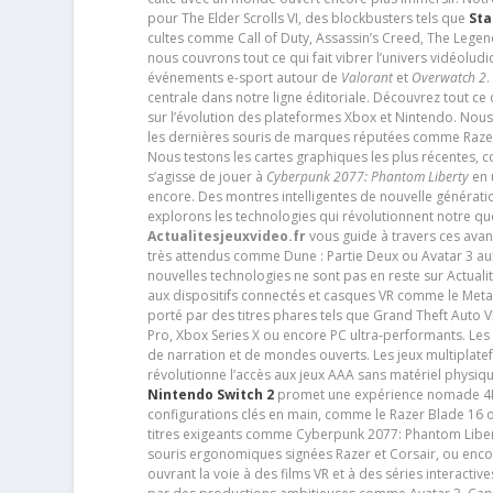
pour The Elder Scrolls VI, des blockbusters tels que
Sta
cultes comme Call of Duty, Assassin’s Creed, The Legen
nous couvrons tout ce qui fait vibrer l’univers vidéol
événements e-sport autour de
Valorant
et
Overwatch 2
.
centrale dans notre ligne éditoriale. Découvrez tout ce
sur l’évolution des plateformes Xbox et Nintendo. Nou
les dernières souris de marques réputées comme Razer e
Nous testons les cartes graphiques les plus récentes,
s’agisse de jouer à
Cyberpunk 2077: Phantom Liberty
en u
encore. Des montres intelligentes de nouvelle génératio
explorons les technologies qui révolutionnent notre q
Actualitesjeuxvideo.fr
vous guide à travers ces avan
très attendus comme Dune : Partie Deux ou Avatar 3 a
nouvelles technologies ne sont pas en reste sur Actuali
aux dispositifs connectés et casques VR comme le Meta
porté par des titres phares tels que Grand Theft Auto
Pro, Xbox Series X ou encore PC ultra-performants. L
de narration et de mondes ouverts. Les jeux multiplatef
révolutionne l’accès aux jeux AAA sans matériel physiqu
Nintendo Switch 2
promet une expérience nomade 4K e
configurations clés en main, comme le Razer Blade 16 
titres exigeants comme Cyberpunk 2077: Phantom Libert
souris ergonomiques signées Razer et Corsair, ou encor
ouvrant la voie à des films VR et à des séries interact