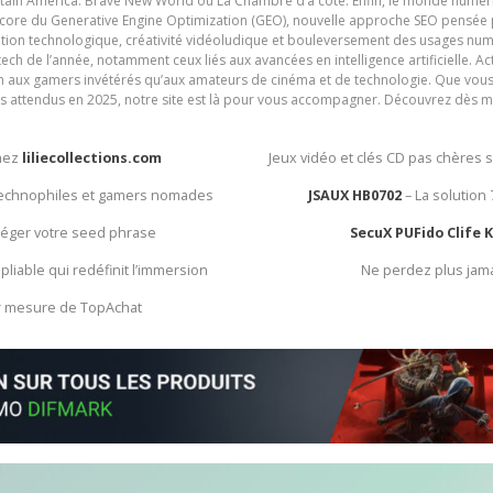
ain America: Brave New World ou La Chambre d’à côté. Enfin, le monde numéri
encore du Generative Engine Optimization (GEO), nouvelle approche SEO pensée p
ation technologique, créativité vidéoludique et bouleversement des usages num
ech de l’année, notamment ceux liés aux avancées en intelligence artificielle. Ac
ien aux gamers invétérés qu’aux amateurs de cinéma et de technologie. Que vous 
rès attendus en 2025, notre site est là pour vous accompagner. Découvrez dès m
chez
liliecollections.com
Jeux vidéo et clés CD pas chères 
 technophiles et gamers nomades
JSAUX HB0702
– La solution
otéger votre seed phrase
SecuX PUFido Clife 
 pliable qui redéfinit l’immersion
Ne perdez plus jam
ur mesure de TopAchat