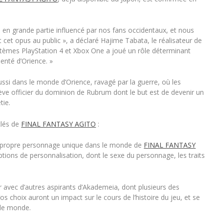
 en grande partie influencé par nos fans occidentaux, et nous
et opus au public », a déclaré Hajime Tabata, le réalisateur de
ystèmes PlayStation 4 et Xbox One a joué un rôle déterminant
nté d’Orience. »
ussi dans le monde d’Orience, ravagé par la guerre, où les
lève officier du dominion de Rubrum dont le but est de devenir un
tie.
clés de
FINAL FANTASY AGITO
:
e propre personnage unique dans le monde de
FINAL FANTASY
tions de personnalisation, dont le sexe du personnage, les traits
r avec d’autres aspirants d’Akademeia, dont plusieurs des
Vos choix auront un impact sur le cours de l’histoire du jeu, et se
 le monde.