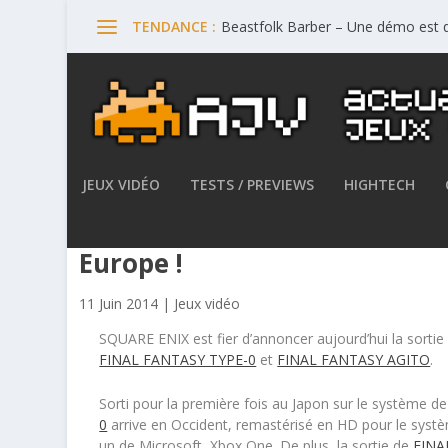
Beastfolk Barber – Une démo est d
TENDANCE :
JEUX VIDÉO
TESTS / PREVIEWS
HIGHTECH
Final Fantasy Type-0 et Fin
Europe !
11 Juin 2014
|
Jeux vidéo
SQUARE ENIX est fier d’annoncer aujourd’hui la sorti
FINAL FANTASY TYPE-0
et
FINAL FANTASY AGITO
.
Sorti pour la première fois au Japon sur le système de
0
arrive en Occident, remastérisé en HD pour le système
un de Microsoft, Xbox One. De plus, la sortie de
FINA