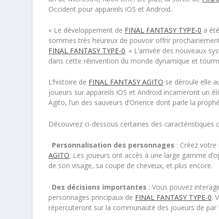
Occident pour appareils iOS et Android.
« Le développement de
FINAL FANTASY TYPE-0
a été
sommes très heureux de pouvoir offrir prochainement c
FINAL FANTASY TYPE-0
. « L’arrivée des nouveaux s
dans cette réinvention du monde dynamique et tourme
L’histoire de
FINAL FANTASY AGITO
se déroule elle a
joueurs sur appareils iOS et Android incarneront un é
Agito, l’un des sauveurs d’Orience dont parle la prophé
Découvrez ci-dessous certaines des caractéristiques 
·
Personnalisation des personnages
: Créez votr
AGITO
. Les joueurs ont accès à une large gamme d’op
de son visage, sa coupe de cheveux, et plus encore.
·
Des décisions importantes
: Vous pouvez interagi
personnages principaux de
FINAL FANTASY TYPE-0
. 
répercuteront sur la communauté des joueurs de par