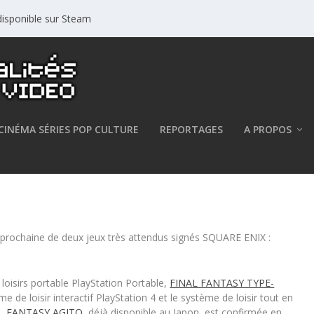
isponible sur Steam
CINÉMA SÉRIES POP CULTURE
REPORTAGES
A PROPOS
al Fantasy Agito annoncés en
e prochaine de deux jeux très attendus signés SQUARE ENIX :
 loisirs portable PlayStation Portable,
FINAL FANTASY TYPE-
 de loisir interactif PlayStation 4 et le système de loisir tout en
L FANTASY AGITO
, déjà disponible au Japon, est confirmée en