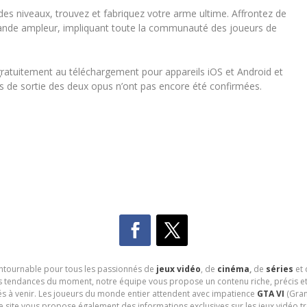
es niveaux, trouvez et fabriquez votre arme ultime. Affrontez de
rande ampleur, impliquant toute la communauté des joueurs de
gratuitement au téléchargement pour appareils iOS et Android et
s de sortie des deux opus n’ont pas encore été confirmées.
contournable pour tous les passionnés de
jeux vidéo
, de
cinéma
,
de
séries
et 
les tendances du moment, notre équipe vous propose un contenu riche, précis et
és à venir. Les joueurs du monde entier attendent avec impatience
GTA VI
(Gran
e site vous propose également des informations exclusives sur les jeux vidéo 