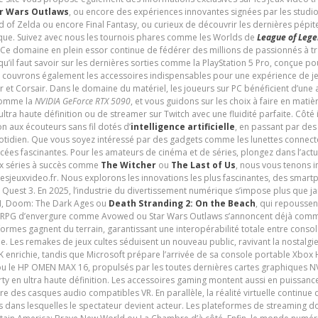
r Wars Outlaws
, ou encore des expériences innovantes signées par les studi
d of Zelda ou encore Final Fantasy, ou curieux de découvrir les dernières pépit
udique. Suivez avec nous les tournois phares comme les Worlds de
League of Leg
 Ce domaine en plein essor continue de fédérer des millions de passionnés à 
 qu’il faut savoir sur les dernières sorties comme la PlayStation 5 Pro, conçue 
s couvrons également les accessoires indispensables pour une expérience de je
t Corsair. Dans le domaine du matériel, les joueurs sur PC bénéficient d’une a
 comme la
NVIDIA GeForce RTX 5090
, et vous guidons sur les choix à faire en mati
ltra haute définition ou de streamer sur Twitch avec une fluidité parfaite. Côté
n aux écouteurs sans fil dotés d’
intelligence artificielle
, en passant par de
uotidien. Que vous soyez intéressé par des gadgets comme les lunettes connec
cées fascinantes. Pour les amateurs de cinéma et de séries, plongez dans l’actu
ux séries à succès comme
The Witcher
ou
The Last of Us
, nous vous tenons i
tesjeuxvideo.fr. Nous explorons les innovations les plus fascinantes, des smart
 Quest 3. En 2025, l’industrie du divertissement numérique s’impose plus que 
 VI, Doom: The Dark Ages ou
Death Stranding 2: On the Beach
, qui repoussen
es RPG d’envergure comme Avowed ou Star Wars Outlaws s’annoncent déjà comm
ormes gagnent du terrain, garantissant une interopérabilité totale entre consol
e. Les remakes de jeux cultes séduisent un nouveau public, ravivant la nostalgi
nrichie, tandis que Microsoft prépare l’arrivée de sa console portable Xbox H
ou le HP OMEN MAX 16, propulsés par les toutes dernières cartes graphiques NV
y en ultra haute définition. Les accessoires gaming montent aussi en puissanc
e des casques audio compatibles VR. En parallèle, la réalité virtuelle continu
ives dans lesquelles le spectateur devient acteur. Les plateformes de streaming 