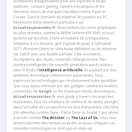
accessoires indispensables pour une expérience de jeu
optimale : casques gaming, claviers mécaniques, et les
dernières souris de marques réputées comme Razer et
Corsair. Dans le domaine du matériel, les joueurs sur PC
bénéficient d’une attention particulière sur
Actualitesjeuxvideo.fr
. Nous testons les cartes graphiques
les plus récentes, comme la
NVIDIA GeForce RTX 5090
, et vous
guidons sur les choix à faire en matière de configurations
adaptées à vos besoins, qu’il s’agisse de jouer à
Cyberpunk
2077: Phantom Liberty
en ultra haute définition ou de streamer
sur Twitch avec une fluidité parfaite. Côté innovation,
l’écosystème des objets connectés s’élargit encore. Des
montres intelligentes de nouvelle génération aux écouteurs
sans fil dotés d’
intelligence artificielle
, en passant par des
systèmes domotiques entièrement automatisés, nous
explorons les technologies qui révolutionnent notre quotidien.
Que vous soyez intéressé par des gadgets comme les lunettes
connectées de
Google
ou les nouveaux robots domestiques,
Actualitesjeuxvideo.fr
vous guide à travers ces avancées
fascinantes. Pour les amateurs de cinéma et de séries, plongez
dans l’actualité des productions les plus marquantes. Des films
très attendus comme Dune : Partie Deux ou Avatar 3 aux séries
à succès comme
The Witcher
ou
The Last of Us
, nous vous
tenons informés des tendances et des analyses critiques .Les
nouvelles technologies ne sont pas en reste sur