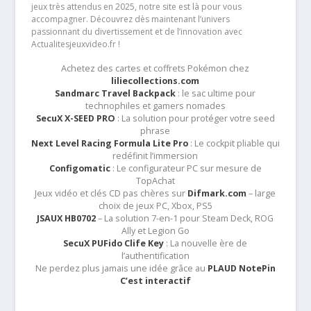
jeux très attendus en 2025, notre site est là pour vous
accompagner. Découvrez dès maintenant l’univers
passionnant du divertissement et de l’innovation avec
Actualitesjeuxvideo.fr !
Achetez des cartes et coffrets Pokémon chez
liliecollections.com
Sandmarc Travel Backpack
: le sac ultime pour
technophiles et gamers nomades
SecuX X-SEED PRO
: La solution pour protéger votre seed
phrase
Next Level Racing Formula Lite Pro
: Le cockpit pliable qui
redéfinit l’immersion
Configomatic
: Le configurateur PC sur mesure de
TopAchat
Jeux vidéo et clés CD pas chères sur
Difmark.com
– large
choix de jeux PC, Xbox, PS5
JSAUX HB0702
– La solution 7-en-1 pour Steam Deck, ROG
Ally et Legion Go
SecuX PUFido Clife Key
: La nouvelle ère de
l’authentification
Ne perdez plus jamais une idée grâce au
PLAUD NotePin
C’est interactif