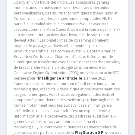
Liberty en ultra haute définition. Les accessoires gaming
montent aussi en puissance, avec des claviers mécaniques
personnalisables, des souris ergonomiques signées Razer et
Corsair, ou encore des casques audio compatibles VR. En
parallèle, la réalité virtuelle continue d’évoluer avec des
casques comme le Meta Quest 3, ouvrant la voie à des films VR
et à des séries interactives dans lesquelles le spectateur
devient acteur. Les plateformes de streaming dominent
toujours le paysage audiovisuel, alimentées par des
productions ambitieuses comme Avatar 3, Captain America:
Brave New World ou La Chambre d’à côté. Enfin, le monde
numérique se transforme avec l’essor des recherches vocales,
de la recherche visuelle via Google Lens, ou encore du
Generative Engine Optimization (GEO), nouvelle approche SEO
pensée pour l’
intelligence artificielle
. L’année 2025
s’annonce ainsi comme un tournant décisif entre innovation
technologique, créativité vidéoludique et bouleversement des
usages numériques. Vous trouverez également des tests et
comparatifs pour identifier les meilleurs produits high-tech de
l’année, notamment ceux liés aux avancées en intelligence
artificielle. Actualitesjeuxvideo.fr, c’est un espace dédié à
l’information et à la découverte, qui s’adresse aussi bien aux
gamers invétérés qu’aux amateurs de cinéma et de
technologie. Que vous soyez curieux des derniers trailers de
jeux vidéo, des performances de la
PlayStation 5 Pro
, ou des