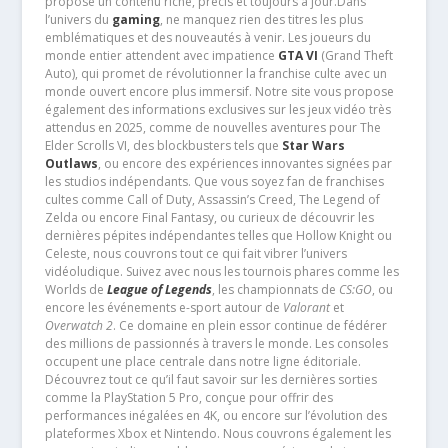
propose un contenu riche, précis et toujours à jour.Dans
l’univers du
gaming
, ne manquez rien des titres les plus
emblématiques et des nouveautés à venir. Les joueurs du
monde entier attendent avec impatience
GTA VI
(Grand Theft
Auto), qui promet de révolutionner la franchise culte avec un
monde ouvert encore plus immersif. Notre site vous propose
également des informations exclusives sur les jeux vidéo très
attendus en 2025, comme de nouvelles aventures pour The
Elder Scrolls VI, des blockbusters tels que
Star Wars
Outlaws
, ou encore des expériences innovantes signées par
les studios indépendants. Que vous soyez fan de franchises
cultes comme Call of Duty, Assassin’s Creed, The Legend of
Zelda ou encore Final Fantasy, ou curieux de découvrir les
dernières pépites indépendantes telles que Hollow Knight ou
Celeste, nous couvrons tout ce qui fait vibrer l’univers
vidéoludique. Suivez avec nous les tournois phares comme les
Worlds de
League of Legends
, les championnats de
CS:GO
, ou
encore les événements e-sport autour de
Valorant
et
Overwatch 2
. Ce domaine en plein essor continue de fédérer
des millions de passionnés à travers le monde. Les consoles
occupent une place centrale dans notre ligne éditoriale.
Découvrez tout ce qu’il faut savoir sur les dernières sorties
comme la PlayStation 5 Pro, conçue pour offrir des
performances inégalées en 4K, ou encore sur l’évolution des
plateformes Xbox et Nintendo. Nous couvrons également les