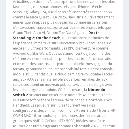
Actualitesjeuxvideo.fr. Nous explorons les innovations les plus
fascinantes, des smartphones tels que l’iPhone 16 et le
Samsung Galaxy S24, aux dispositifs connectés et casques VR
comme le Meta Quest 3. En 2025, l’industrie du divertissement
numérique s’impose plus que jamais comme un carrefour
d’innovations majeures, porté par des titres phares tels que
Grand Theft Auto VI, Doom: The Dark Ages ou
Death
Stranding 2: On the Beach
, qui repoussent les limites de
l’expérience immersive sur PlayStation 5 Pro, Xbox Series X ou
encore PC ultra-performants. Les RPG d’envergure comme
Avowed ou Star Wars Outlaws s’annoncent déjà comme des
références incontournables pour les passionnés de narration
et de mondes ouverts. Les jeux multiplateformes gagnent du
terrain, garantissant une interopérabilité totale entre console,
mobile et PC, tandis que le cloud gaming révolutionne l’accès
aux jeux AAA sans matériel physique. Les remakes de jeux
cultes séduisent un nouveau public, ravivant la nostalgie avec
les technologies de pointe. Côté hardware, la
Nintendo
Switch 2
promet une expérience nomade 4K enrichie, tandis
que Microsoft prépare l’arrivée de sa console portable Xbox
Handheld. Les joueurs sur PC se tournent vers des
configurations clés en main, comme le Razer Blade 16 ou le HP
OMEN MAX 16, propulsés par les toutes dernières cartes
graphiques NVIDIA GeForce RTX 5090, idéales pour faire
tourner des titres exigeants comme Cyberpunk 2077: Phantom